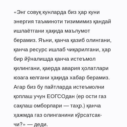
«Энг совуқ кунларда биз ҳар куни
энергия таъминоти тизимимиз қандай
ишлаётгани ҳақида маълумот
берамиз. Яъни, қанча қазиб олингани,
қанча ресурс ишлаб чиқарилгани, ҳар
бир йўналишда қанча истеъмол
қилингани, қаерда авария ҳолатлари
юзага келгани ҳақида хабар берамиз.
Агар биз бу пайтларда истеъмолни
қоплаш учун ЕОГСОдан (ер ости газ
сақлаш омборлари — таҳр.) қанча
ҳажмда газ олинганини кўрсатсак-
чи?» — деди.