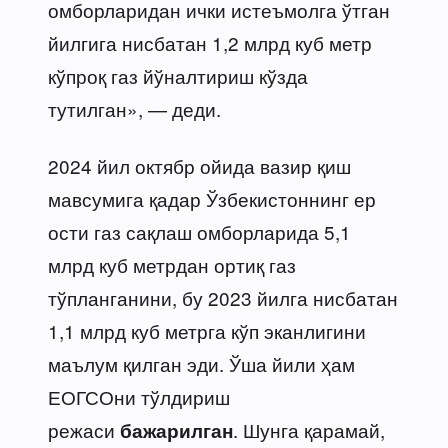
омборларидан ички истеъмолга ўтган
йилгига нисбатан 1,2 млрд куб метр
кўпроқ газ йўналтириш кўзда
тутилган», — деди.
2024 йил октябр ойида вазир қиш
мавсумига қадар Ўзбекистоннинг ер
ости газ сақлаш омборларида 5,1
млрд куб метрдан ортиқ газ
тўпланганини, бу 2023 йилга нисбатан
1,1 млрд куб метрга кўп эканлигини
маълум қилган эди. Ўша йили ҳам
ЕОГСОни тўлдириш
режаси
. Шунга қарамай,
бажарилган