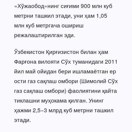
«Хўжаобод»нинг сиғими 900 млн куб
метрни ташкил этади, уни ҳам 1,05
млн куб метргача ошириш
режалаштирилган эди.
Ўзбекистон Қирғизистон билан ҳам
Фарғона вилояти Сўх туманидаги 2011
йил май ойидан бери ишламаётган ер
ости газ сақлаш омбори (Шимолий Сўх
газ сақлаш омбори) фаолиятини қайта
тиклашни муҳокама қилган. Унинг
ҳажми 2,5−3 млрд куб метрни ташкил
этади.