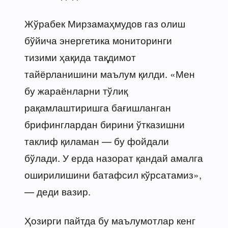
Жўрабек Мирзамаҳмудов газ олиш
бўйича энергетика мониторинги
тизими ҳақида тақдимот
тайёрланишини маълум қилди. «Мен
бу жараёнларни тўлиқ
рақамлаштиришга бағишланган
брифинглардан бирини ўтказишни
таклиф қиламан — бу фойдали
бўлади. У ерда назорат қандай амалга
оширилишини батафсил кўрсатамиз»,
— деди вазир.
Ҳозирги пайтда бу маълумотлар кенг