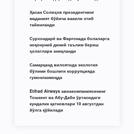
Ҳасан Солиҳов президентнинг
маданият бўйича вакили этиб
тайинланди
Сурхондарё ва Фарғонада болаларга
ноқонуний диний таълим бериш
ҳолатлари аниқланди
Самарқанд вилоятида экология
бўлими бошлиғи коррупцияда
гумонланмоқда
Etihad Airways авиакомпаниясининг
Тошкент ва Абу-Даби ўртасидаги
кундалик қатновлари 10 августдан
йўлга қўйилади