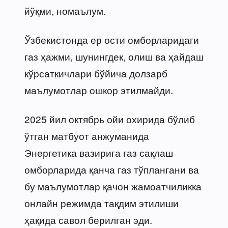
йўқми, номаълум.
Ўзбекистонда ер ости омборларидаги
газ ҳажми, шунингдек, олиш ва ҳайдаш
кўрсаткичлари бўйича долзарб
маълумотлар ошкор этилмайди.
2025 йил октябрь ойи охирида бўлиб
ўтган матбуот анжуманида
Энергетика вазирига газ сақлаш
омборларида қанча газ тўплангани ва
бу маълумотлар қачон жамоатчиликка
онлайн режимда тақдим этилиши
ҳақида савол берилган эди.