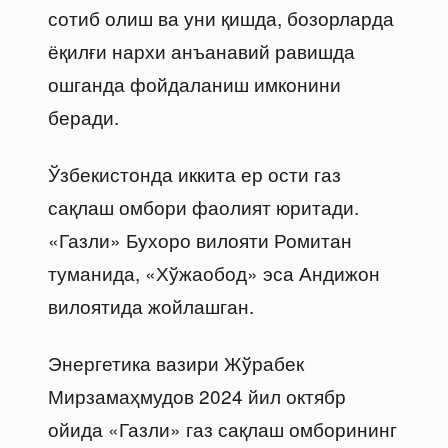
сотиб олиш ва уни қишда, бозорларда
ёқилғи нархи анъанавий равишда
ошганда фойдаланиш имконини
беради.
Ўзбекистонда иккита ер ости газ
сақлаш омбори фаолият юритади.
«Газли» Бухоро вилояти Ромитан
туманида, «Хўжаобод» эса Андижон
вилоятида жойлашган.
Энергетика вазири Жўрабек
Мирзамаҳмудов 2024 йил октябр
ойида «Газли» газ сақлаш омборининг