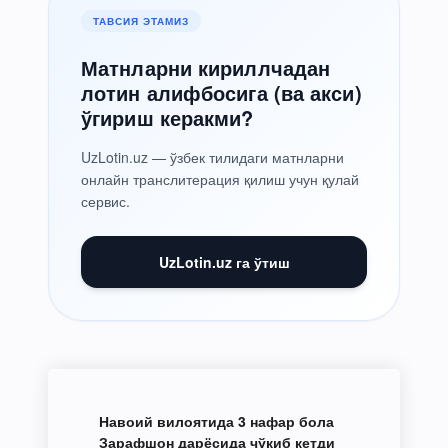
ТАВСИЯ ЭТАМИЗ
Матнларни кириллчадан
лотин алифбосига (ва акси)
ўгириш керакми?
UzLotin.uz — ўзбек тилидаги матнларни
онлайн транслитерация қилиш учун қулай
сервис.
UzLotin.uz га ўтиш
Навоий вилоятида 3 нафар бола
Зарафшон дарёсида чўкиб кетди