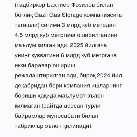
(тадбиркор Бахтиёр Фозилов билан
боғлиқ Gazli Gas Storage компаниясига
тегишли) сиғими 3 млрд куб метрдан
4,5 млрд куб метргача оширилганини
маълум қилган эди. 2025 йилгача
унинг қувватини 6 млрд куб метргача
икки баравар ошириш
режалаштирилган эди, бироқ 2024 йил
декабридан бери компания ишларнинг
бориши ҳақида маълумот эълон
қилмаган (сайтда асосан турли
байрамлар муносабати билан
табриклар эълон қилинади).