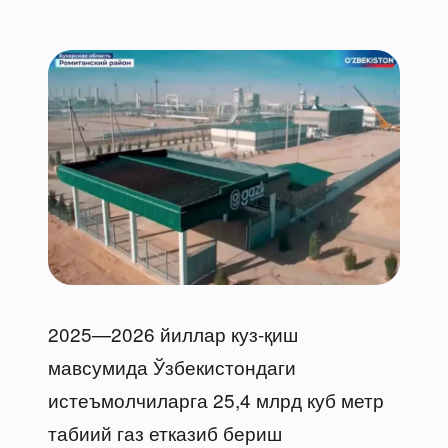
2025—2026 йиллар куз-қиш
мавсумида Ўзбекистондаги
истеъмолчиларга 25,4 млрд куб метр
табиий газ етказиб бериш