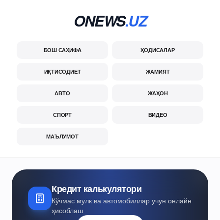
ONEWS
.UZ
БОШ САҲИФА
ҲОДИСАЛАР
ИҚТИСОДИЁТ
ЖАМИЯТ
АВТО
ЖАҲОН
СПОРТ
ВИДЕО
МАЪЛУМОТ
Кредит калькулятори
Кўчмас мулк ва автомобиллар учун онлайн
ҳисоблаш