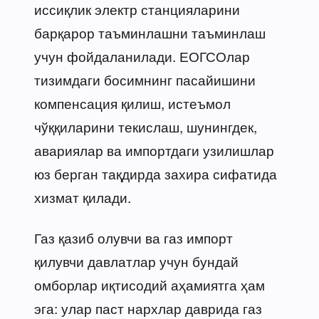
иссиқлик электр станцияларини
барқарор таъминлашни таъминлаш
учун фойдаланилади. ЕОГСОлар
тизимдаги босимнинг пасайишини
компенсация қилиш, истеъмол
чўққиларини текислаш, шунингдек,
авариялар ва импортдаги узилишлар
юз берган тақдирда захира сифатида
хизмат қилади.
Газ қазиб олувчи ва газ импорт
қилувчи давлатлар учун бундай
омборлар иқтисодий аҳамиятга ҳам
эга: улар паст нархлар даврида газ