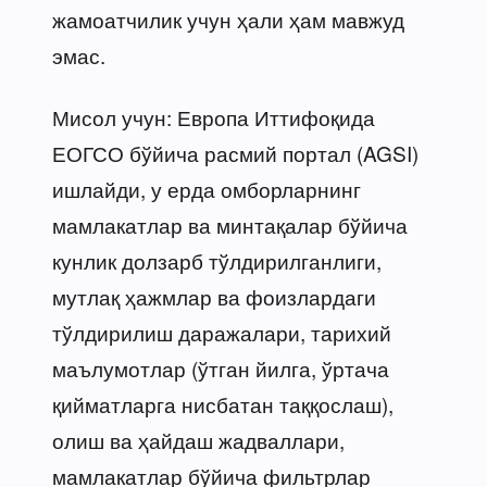
жамоатчилик учун ҳали ҳам мавжуд
эмас.
Мисол учун: Европа Иттифоқида
ЕОГСО бўйича расмий портал (AGSI)
ишлайди, у ерда омборларнинг
мамлакатлар ва минтақалар бўйича
кунлик долзарб тўлдирилганлиги,
мутлақ ҳажмлар ва фоизлардаги
тўлдирилиш даражалари, тарихий
маълумотлар (ўтган йилга, ўртача
қийматларга нисбатан таққослаш),
олиш ва ҳайдаш жадваллари,
мамлакатлар бўйича фильтрлар