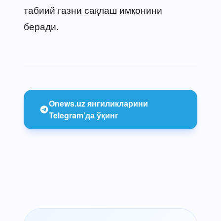
табиий газни сақлаш имконини
беради.
Onews.uz янгиликларини
Telegram’да ўқинг