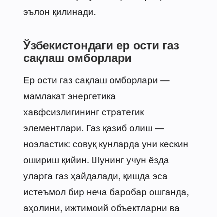
эълон қилинади.
Ўзбекистондаги ер ости газ
сақлаш омборлари
Ер ости газ сақлаш омборлари —
мамлакат энергетика
хавфсизлигининг стратегик
элементлари. Газ қазиб олиш —
ноэластик: совуқ кунларда уни кескин
ошириш қийин. Шунинг учун ёзда
уларга газ ҳайдалади, қишда эса
истеъмол бир неча баробар ошганда,
аҳолини, ижтимоий объектларни ва