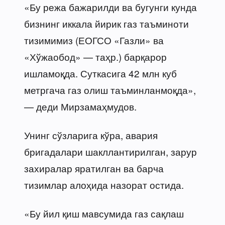
«Бу режа бажарилди ва бугунги кунда
бизнинг иккала йирик газ таъминоти
тизимимиз (ЕОГСО «Газли» ва
«Хўжаобод» — таҳр.) барқарор
ишламоқда. Суткасига 42 млн куб
метргача газ олиш таъминланмоқда»,
— деди Мирзамаҳмудов.
Унинг сўзларига кўра, авария
бригадалари шакллантирилган, зарур
захиралар яратилган ва барча
тизимлар алоҳида назорат остида.
«Бу йил қиш мавсумида газ сақлаш