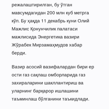
режалаштирилган, бу ўтган
мавсумдагидан 200 млн куб метрга
кўп. Бу ҳақда 11 декабрь куни Олий
Мажлис Қонунчилик палатаси
мажлисида Энергетика вазири
Жўрабек Мирзамаҳмудов хабар
берди.
Вазир асосий вазифалардан бири ер
ости газ сақлаш омборларида газ
захираларини шакллантириш ва
уларнинг барқарор ишлашини
таъминлаш бўлганини таъкидлади.