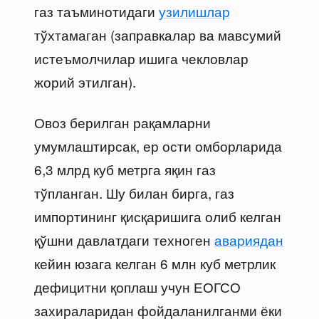
газ таъминотидаги
узилишлар
тўхтамаган (заправкалар ва мавсумий
истеъмолчилар ишига чекловлар
жорий этилган).
Овоз берилган рақамларни
умумлаштирсак, ер ости омборларида
6,3 млрд куб метрга яқин газ
тўпланган. Шу билан бирга, газ
импортининг қисқаришига олиб келган
қўшни давлатдаги техноген
авариядан
кейин юзага келган 6 млн куб метрлик
дефицитни қоплаш учун ЕОГСО
захираларидан фойдаланилганми ёки