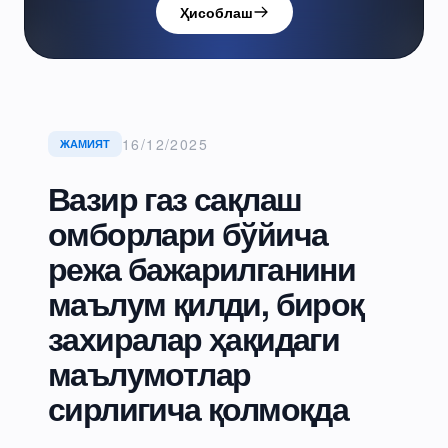
Ҳисоблаш
16/12/2025
ЖАМИЯТ
Вазир газ сақлаш
омборлари бўйича
режа бажарилганини
маълум қилди, бироқ
захиралар ҳақидаги
маълумотлар
сирлигича қолмоқда