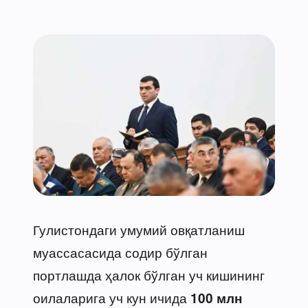
Гулистондаги умумий овқатланиш
муассасасида содир бўлган
портлашда ҳалок бўлган уч кишининг
оилаларига уч кун ичида
100 млн