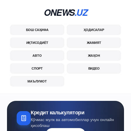
ONEWS
.UZ
БОШ САҲИФА
ҲОДИСАЛАР
ИҚТИСОДИЁТ
ЖАМИЯТ
АВТО
ЖАҲОН
СПОРТ
ВИДЕО
МАЪЛУМОТ
Кредит калькулятори
Кўчмас мулк ва автомобиллар учун онлайн
ҳисоблаш