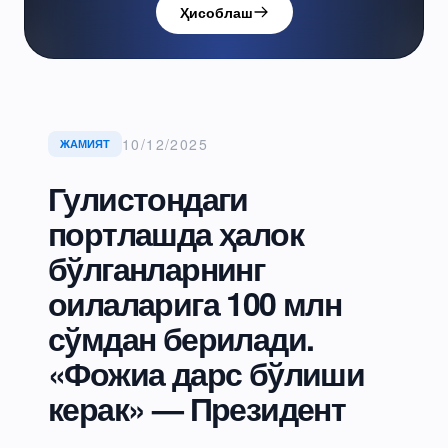
Ҳисоблаш
10/12/2025
ЖАМИЯТ
Гулистондаги
портлашда ҳалок
бўлганларнинг
оилаларига 100 млн
сўмдан берилади.
«Фожиа дарс бўлиши
керак» — Президент