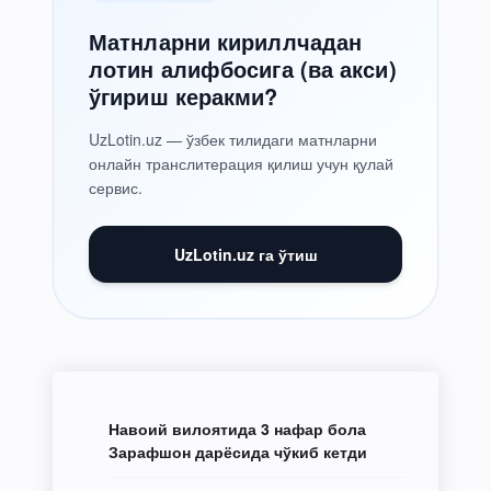
Матнларни кириллчадан
лотин алифбосига (ва акси)
ўгириш керакми?
UzLotin.uz — ўзбек тилидаги матнларни
онлайн транслитерация қилиш учун қулай
сервис.
UzLotin.uz га ўтиш
Навоий вилоятида 3 нафар бола
Зарафшон дарёсида чўкиб кетди