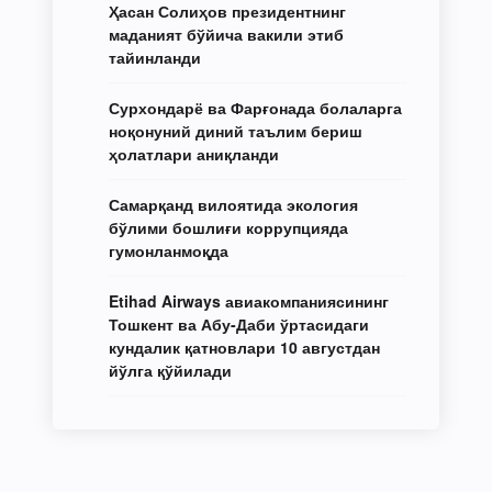
Ҳасан Солиҳов президентнинг
маданият бўйича вакили этиб
тайинланди
Сурхондарё ва Фарғонада болаларга
ноқонуний диний таълим бериш
ҳолатлари аниқланди
Самарқанд вилоятида экология
бўлими бошлиғи коррупцияда
гумонланмоқда
Etihad Airways авиакомпаниясининг
Тошкент ва Абу-Даби ўртасидаги
кундалик қатновлари 10 августдан
йўлга қўйилади