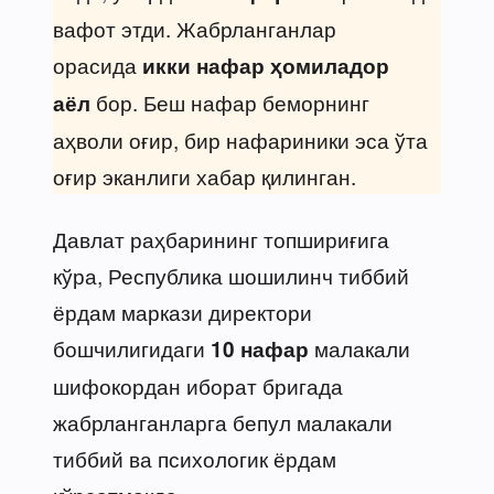
вафот этди. Жабрланганлар
орасида
икки нафар ҳомиладор
бор. Беш нафар беморнинг
аёл
аҳволи оғир, бир нафариники эса ўта
оғир эканлиги хабар қилинган.
Давлат раҳбарининг топшириғига
кўра, Республика шошилинч тиббий
ёрдам маркази директори
бошчилигидаги
малакали
10 нафар
шифокордан иборат бригада
жабрланганларга бепул малакали
тиббий ва психологик ёрдам