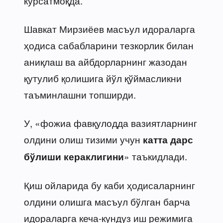
кўрсатмоқда.
Шавкат Мирзиёев масъул идораларга
ҳодиса сабабларини тезкорлик билан
аниқлаш ва айбдорларнинг жазодан
қутулиб қолишига йўл қўймасликни
таъминлашни топширди.
У, «фожиа фавқулодда вазиятларнинг
олдини олиш тизими учун
катта дарс
» таъкидлади.
бўлиши кераклигини
Қиш ойларида бу каби ҳодисаларнинг
олдини олишга масъул бўлган барча
идораларга кеча-кундуз иш режимига