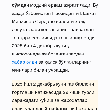
моддий ёрдам ажратилади. Бу
сўмдан
ҳақда Ўзбекистон Президенти Шавкат
Мирзиёев Сирдарё вилояти халқ
депутатлари кенгашининг навбатдан
ташқари сессиясида топшириқ берди.
2025 йил 4 декабрь куни у
шифохонада жабрланганлардан
хабар олди
ва ҳалок бўлганларнинг
яқинлари билан учрашди.
2025 йил 2 декабрь куни газ баллони
портлаши натижасида 29 киши турли
даражадаги куйиш ва жароҳатлар
олди, улардан
шифохонада
3 нафари