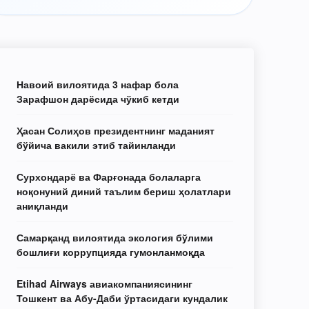
Навоий вилоятида 3 нафар бола
Зарафшон дарёсида чўкиб кетди
Ҳасан Солиҳов президентнинг маданият
бўйича вакили этиб тайинланди
Сурхондарё ва Фарғонада болаларга
ноқонуний диний таълим бериш ҳолатлари
аниқланди
Самарқанд вилоятида экология бўлими
бошлиғи коррупцияда гумонланмоқда
Etihad Airways авиакомпаниясининг
Тошкент ва Абу-Даби ўртасидаги кундалик