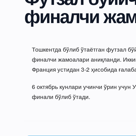
финалчи жам
Тошкентда бўлиб ўтаётган футзал бў
финалчи жамоалари аниқланди. Икки
Франция устидан 3-2 ҳисобида ғалаба
6 октябрь кунлари учинчи ўрин учун 
финали бўлиб ўтади.