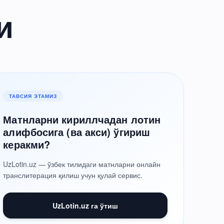
и
ТАВСИЯ ЭТАМИЗ
Матнларни кириллчадан лотин
алифбосига (ва акси) ўгириш
керакми?
UzLotin.uz — ўзбек тилидаги матнларни онлайн
транслитерация қилиш учун қулай сервис.
UzLotin.uz га ўтиш