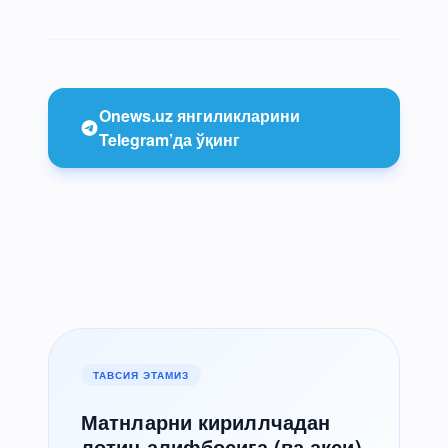
Onews.uz янгиликларини
Telegram’да ўқинг
ТАВСИЯ ЭТАМИЗ
Матнларни кириллчадан
лотин алифбосига (ва акси)