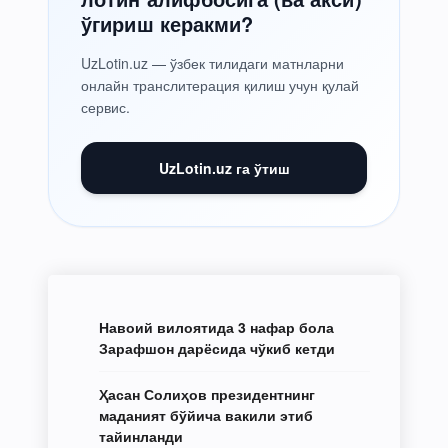
ўгириш керакми?
UzLotin.uz — ўзбек тилидаги матнларни
онлайн транслитерация қилиш учун қулай
сервис.
UzLotin.uz га ўтиш
Навоий вилоятида 3 нафар бола
Зарафшон дарёсида чўкиб кетди
Ҳасан Солиҳов президентнинг
маданият бўйича вакили этиб
тайинланди