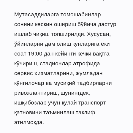
Мутасаддиларга томошабинлар
сонини кескин ошириш бўйича дастур
ишлаб чиқиш топширилди. Хусусан,
ўйинларни дам олиш кунларига ёки
соат 19:00 дан кейинги кечки вақтга
кўчириш, стадионлар атрофида
сервис хизматларини, жумладан
кўнгилочар ва мусиқий тадбирларни
ривожлантириш, шунингдек,
ишқибозлар учун қулай транспорт
қатновини таъминлаш таклиф
этилмоқда.