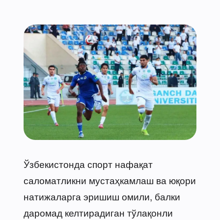
Ўзбекистонда спорт нафақат
саломатликни мустаҳкамлаш ва юқори
натижаларга эришиш омили, балки
даромад келтирадиган тўлақонли