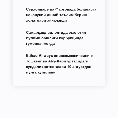
Сурхондарё ва Фарғонада болаларга
ноқонуний диний таълим бериш
ҳолатлари аниқланди
Самарқанд вилоятида экология
бўлими бошлиғи коррупцияда
гумонланмоқда
Etihad Airways авиакомпаниясининг
Тошкент ва Абу-Даби ўртасидаги
кундалик қатновлари 10 августдан
йўлга қўйилади