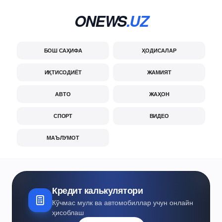
ONEWS
.UZ
БОШ САҲИФА
ҲОДИСАЛАР
ИҚТИСОДИЁТ
ЖАМИЯТ
АВТО
ЖАҲОН
СПОРТ
ВИДЕО
МАЪЛУМОТ
Кредит калькулятори
Кўчмас мулк ва автомобиллар учун онлайн
ҳисоблаш