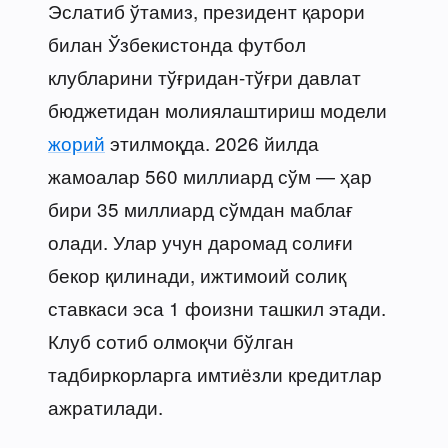
Эслатиб ўтамиз, президент қарори
билан Ўзбекистонда футбол
клубларини тўғридан-тўғри давлат
бюджетидан молиялаштириш модели
жорий
этилмоқда. 2026 йилда
жамоалар 560 миллиард сўм — ҳар
бири 35 миллиард сўмдан маблағ
олади. Улар учун даромад солиғи
бекор қилинади, ижтимоий солиқ
ставкаси эса 1 фоизни ташкил этади.
Клуб сотиб олмоқчи бўлган
тадбиркорларга имтиёзли кредитлар
ажратилади.