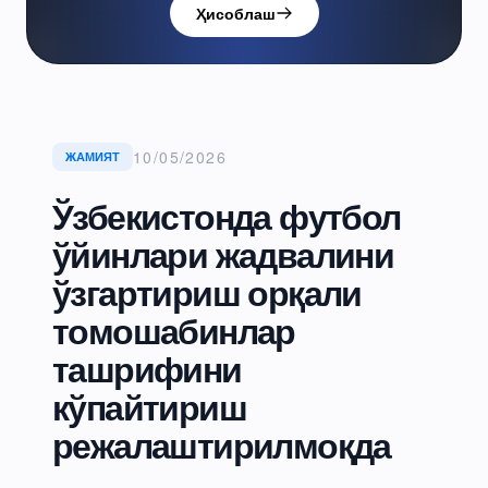
Ҳисоблаш
10/05/2026
ЖАМИЯТ
Ўзбекистонда футбол
ўйинлари жадвалини
ўзгартириш орқали
томошабинлар
ташрифини
кўпайтириш
режалаштирилмоқда