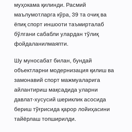
муҳокама қилинди. Расмий
маълумотларга кўра, 39 та очиқ ва
ёпиқ спорт иншооти таъмирталаб
бўлгани сабабли улардан тўлиқ
фойдаланилмаяпти.
Шу муносабат билан, бундай
объектларни модернизация қилиш ва
замонавий спорт мажмуаларига
айлантириш мақсадида уларни
давлат-хусусий шериклик асосида
бериш тўғрисида қарор лойиҳасини
тайёрлаш топширилди.