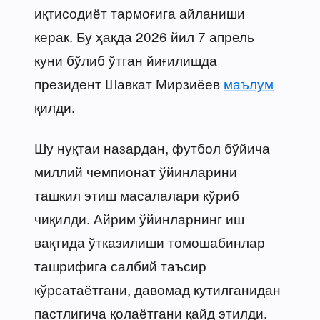
иқтисодиёт тармоғига айланиши
керак. Бу ҳақда 2026 йил 7 апрель
куни бўлиб ўтган йиғилишда
президент Шавкат Мирзиёев
маълум
қилди.
Шу нуқтаи назардан, футбол бўйича
миллий чемпионат ўйинларини
ташкил этиш масалалари кўриб
чиқилди. Айрим ўйинларнинг иш
вақтида ўтказилиши томошабинлар
ташрифига салбий таъсир
кўрсатаётгани, давомад кутилганидан
пастлигича қолаётгани қайд этилди.