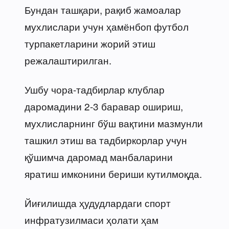
Бундан ташқари, рақиб жамоалар
мухлислари учун ҳамёнбоп футбол
турпакетларини жорий этиш
режалаштирилган.
Ушбу чора-тадбирлар клублар
даромадини 2-3 баравар ошириш,
мухлисларнинг бўш вақтини мазмунли
ташкил этиш ва тадбиркорлар учун
қўшимча даромад манбаларини
яратиш имконини бериши кутилмоқда.
Йиғилишда ҳудудлардаги спорт
инфратузилмаси ҳолати ҳам