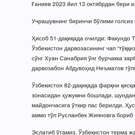
Ғаниев 2023 йил 13 октябрдан бери и
Учрашувнинг биринчи бўлими голсиз 
Ҳисоб 51-дақиқада очилди: Факундо 
Ўзбекистон дарвозасининг чап “тўққи
сўнг Хуан Санабрия ўнг бурчакка зар
дарвозабон Абдувоҳид Неъматов тўп
Ўзбекистон 82-дақиқада фарқни қисқ
зонасидан ҳужумни бошлади, шундан 
майдончасига ўткир пас берилди. Ҳу
аммо тўп Русланбек Жияновга бориб 
Эслатиб ўтамиз, Ўзбекистон терма ж