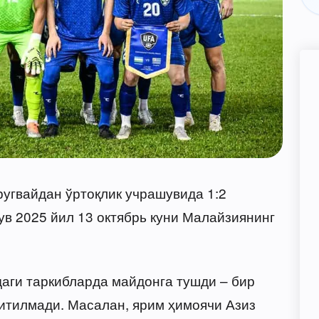
угвайдан ўртоқлик учрашувида 1:2
ув 2025 йил 13 октябрь куни Малайзиянинг
аги таркибларда майдонга тушди – бир
ритилмади. Масалан, ярим ҳимоячи Азиз