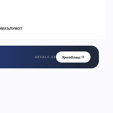
О
МАЪЛУМОТ
Ҳисоблаш
UZCALC.UZ
й