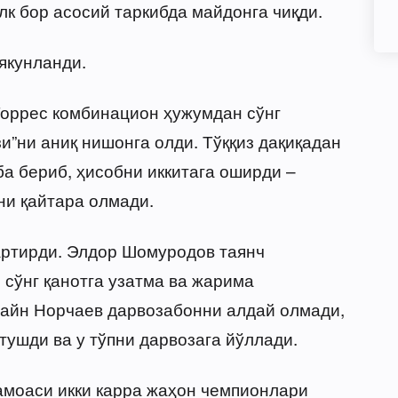
лк бор асосий таркибда майдонга чиқди.
якунланди.
Торрес комбинацион ҳужумдан сўнг
зи”ни аниқ нишонга олди. Тўққиз дақиқадан
ба бериб, ҳисобни иккитага оширди –
ни қайтара олмади.
артирди. Элдор Шомуродов таянч
сўнг қанотга узатма ва жарима
сайн Норчаев дарвозабонни алдай олмади,
тушди ва у тўпни дарвозага йўллади.
амоаси икки карра жаҳон чемпионлари