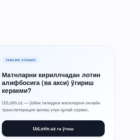
ТАВСИЯ ЭТАМИЗ
Матнларни кириллчадан лотин
алифбосига (ва акси) ўгириш
керакми?
UzLotin.uz — ўзбек тилидаги матнларни онлайн
транслитерация қилиш учун қулай сервис.
UzLotin.uz га ўтиш