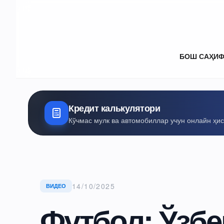
БОШ САҲИ
Кредит калькулятори
Кўчмас мулк ва автомобиллар учун онлайн ҳи
14/10/2025
ВИДЕО
Футбол: Ўзбе