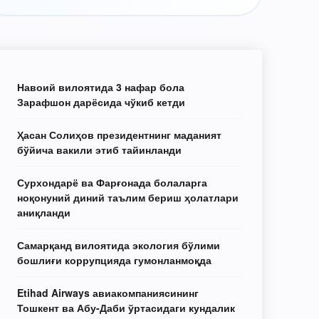
Навоий вилоятида 3 нафар бола
Зарафшон дарёсида чўкиб кетди
Ҳасан Солиҳов президентнинг маданият
бўйича вакили этиб тайинланди
Сурхондарё ва Фарғонада болаларга
ноқонуний диний таълим бериш ҳолатлари
аниқланди
Самарқанд вилоятида экология бўлими
бошлиғи коррупцияда гумонланмоқда
Etihad Airways авиакомпаниясининг
Тошкент ва Абу-Даби ўртасидаги кундалик