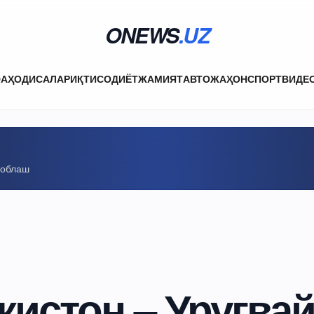
ONEWS
.UZ
ФА
ҲОДИСАЛАР
ИҚТИСОДИЁТ
ЖАМИЯТ
АВТО
ЖАҲОН
СПОРТ
ВИДЕ
соблаш
кистон – Уругва