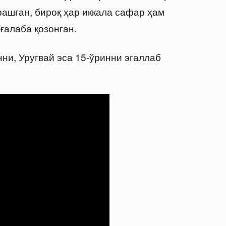
рашган, бироқ ҳар иккала сафар ҳам
ғалаба қозонган.
ни, Уругвай эса 15-ўринни эгаллаб