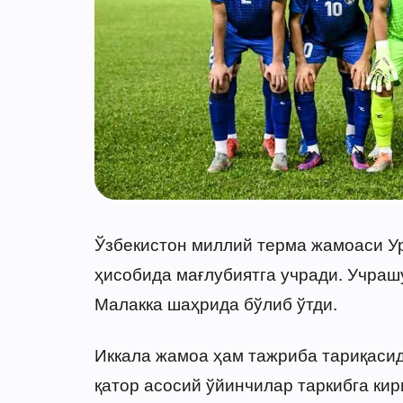
Ўзбекистон миллий терма жамоаси Ур
ҳисобида мағлубиятга учради. Учраш
Малакка шаҳрида бўлиб ўтди.
Иккала жамоа ҳам тажриба тариқасид
қатор асосий ўйинчилар таркибга ки