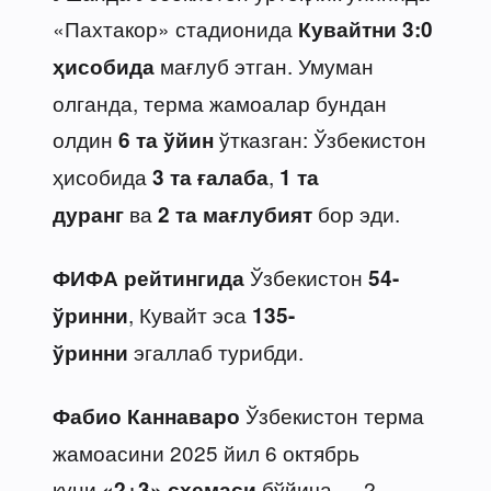
«Пахтакор» стадионида
Кувайтни 3:0
мағлуб этган. Умуман
ҳисобида
олганда, терма жамоалар бундан
олдин
ўтказган: Ўзбекистон
6 та ўйин
ҳисобида
,
3 та ғалаба
1 та
ва
бор эди.
дуранг
2 та мағлубият
Ўзбекистон
ФИФА рейтингида
54-
, Кувайт эса
ўринни
135-
эгаллаб турибди.
ўринни
Ўзбекистон терма
Фабио Каннаваро
жамоасини 2025 йил 6 октябрь
куни
бўйича — 2
«2+3» схемаси