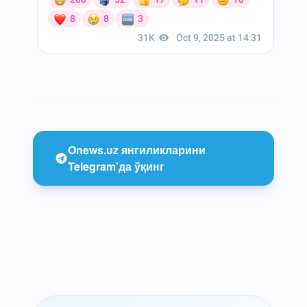
Onews.uz янгиликларини
Telegram’да ўқинг