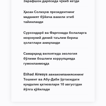
Зарафшон дарёсида чўкиб кетди
Ҳасан Солиҳов президентнинг
маданият бўйича вакили этиб
тайинланди
Сурхондарё ва Фарғонада болаларга
ноқонуний диний таълим бериш
ҳолатлари аниқланди
Самарқанд вилоятида экология
бўлими бошлиғи коррупцияда
гумонланмоқда
Etihad Airways авиакомпаниясининг
Тошкент ва Абу-Даби ўртасидаги
кундалик қатновлари 10 августдан
йўлга қўйилади