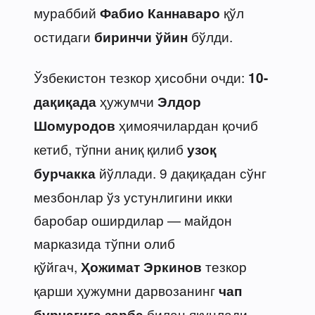
мураббий
қўл
Фабио Каннаваро
остидаги
бўлди.
биринчи ўйин
Ўзбекистон тезкор ҳисобни очди:
10-
ҳужумчи
дақиқада
Элдор
ҳимоячилардан қочиб
Шомуродов
кетиб, тўпни аниқ қилиб
узоқ
йўллади. 9 дақиқадан сўнг
бурчакка
мезбонлар ўз устунлигини икки
баробар оширдилар — майдон
марказида тўпни олиб
қўйгач,
тезкор
Ҳожимат Эркинов
қарши ҳужумни дарвозанинг
чап
билан якунлади.
бурчагига зарба