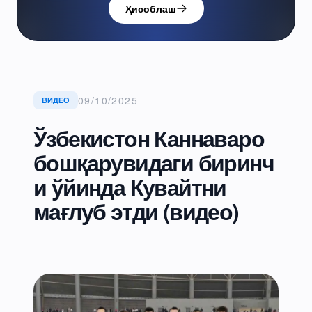
Ҳисоблаш
09/10/2025
ВИДЕО
Ўзбекистон Каннаваро
бошқарувидаги биринч
и ўйинда Кувайтни
мағлуб этди (видео)