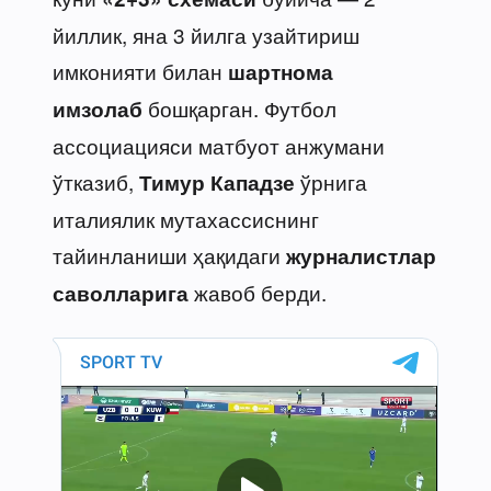
йиллик, яна 3 йилга узайтириш
имконияти билан
шартнома
бошқарган. Футбол
имзолаб
ассоциацияси матбуот анжумани
ўтказиб,
ўрнига
Тимур Кападзе
италиялик мутахассиснинг
тайинланиши ҳақидаги
журналистлар
жавоб берди.
саволларига