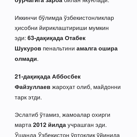
Иккинчи бўлимда ўзбекистонликлар
ҳисобни йириклаштириши мумкин
эди:
63-дақиқада Отабек
пенальтини
Шукуров
амалга ошира
.
олмади
21-дақиқада Аббосбек
жароҳат олиб, майдонни
Файзуллаев
тарк этди.
Эслатиб ўтамиз, жамоалар охирги
марта
учрашган эди.
2012 йилда
Ўшанда Ўзбекистон ўртоқлик ўйинида