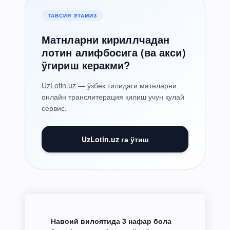
ТАВСИЯ ЭТАМИЗ
Матнларни кириллчадан
лотин алифбосига (ва акси)
ўгириш керакми?
UzLotin.uz — ўзбек тилидаги матнларни
онлайн транслитерация қилиш учун қулай
сервис.
UzLotin.uz га ўтиш
Навоий вилоятида 3 нафар бола