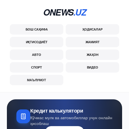
ONEWS
.UZ
БОШ САҲИФА
ҲОДИСАЛАР
ИҚТИСОДИЁТ
ЖАМИЯТ
АВТО
ЖАҲОН
СПОРТ
ВИДЕО
МАЪЛУМОТ
Кредит калькулятори
Кўчмас мулк ва автомобиллар учун онлайн
ҳисоблаш