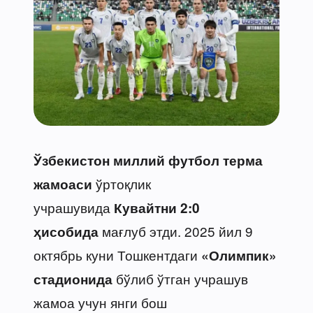
Ўзбекистон миллий футбол терма
ўртоқлик
жамоаси
учрашувида
Кувайтни 2:0
мағлуб этди. 2025 йил 9
ҳисобида
октябрь куни Тошкентдаги
«Олимпик»
бўлиб ўтган учрашув
стадионида
жамоа учун янги бош