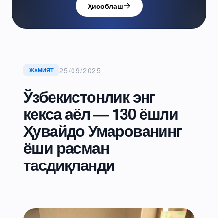
Ҳисоблаш
25/09/2025
ЖАМИЯТ
Ўзбекистонлик энг
кекса аёл — 130 ёшли
Ҳувайдо Умарованинг
ёши расман
тасдиқланди