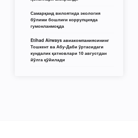
Самарқанд вилоятида экология
бўлими бошлиғи коррупцияда
гумонланмоқда
Etihad Airways авиакомпаниясининг
Тошкент ва Абу-Даби ўртасидаги
кундалик қатновлари 10 августдан
йўлга қўйилади