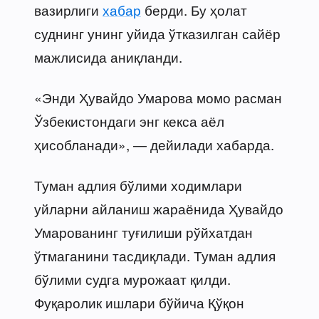
вазирлиги
хабар
берди. Бу ҳолат
суднинг унинг уйида ўтказилган сайёр
мажлисида аниқланди.
«Энди Ҳувайдо Умарова момо расман
Ўзбекистондаги энг кекса аёл
ҳисобланади», — дейилади хабарда.
Туман адлия бўлими ходимлари
уйларни айланиш жараёнида Ҳувайдо
Умарованинг туғилиши рўйхатдан
ўтмаганини тасдиқлади. Туман адлия
бўлими судга мурожаат қилди.
Фуқаролик ишлари бўйича Қўқон