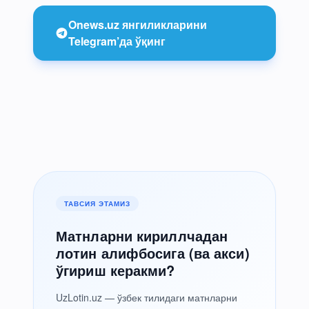
Onews.uz янгиликларини
Telegram’да ўқинг
ТАВСИЯ ЭТАМИЗ
Матнларни кириллчадан
лотин алифбосига (ва акси)
ўгириш керакми?
UzLotin.uz — ўзбек тилидаги матнларни