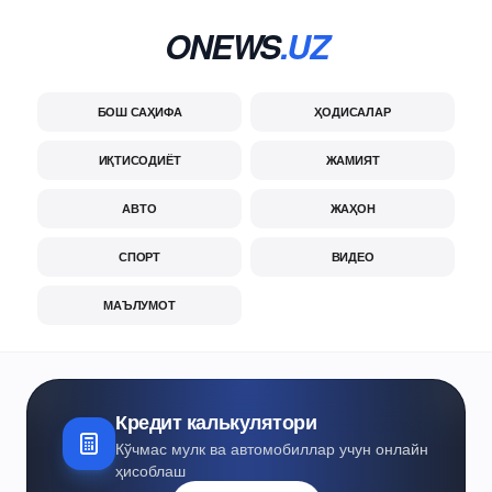
ONEWS
.UZ
БОШ САҲИФА
ҲОДИСАЛАР
ИҚТИСОДИЁТ
ЖАМИЯТ
АВТО
ЖАҲОН
СПОРТ
ВИДЕО
МАЪЛУМОТ
Кредит калькулятори
Кўчмас мулк ва автомобиллар учун онлайн
ҳисоблаш