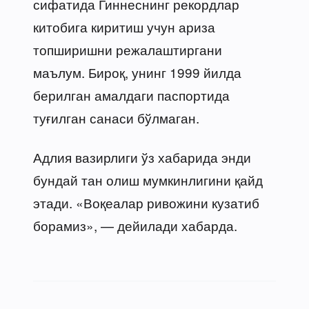
сифатида Гиннеснинг рекордлар
китобига киритиш учун ариза
топширишни режалаштиргани
маълум. Бироқ, унинг 1999 йилда
берилган амалдаги паспортида
туғилган санаси бўлмаган.
Адлия вазирлиги ўз хабарида энди
бундай тан олиш мумкинлигини қайд
этади. «Воқеалар ривожини кузатиб
борамиз», — дейилади хабарда.