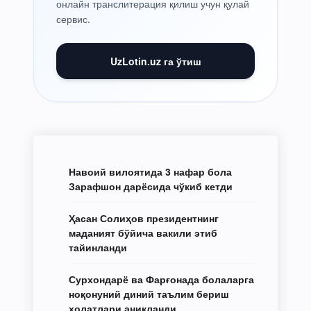
онлайн транслитерация қилиш учун қулай
сервис.
UzLotin.uz га ўтиш
Навоий вилоятида 3 нафар бола
Зарафшон дарёсида чўкиб кетди
Ҳасан Солиҳов президентнинг
маданият бўйича вакили этиб
тайинланди
Сурхондарё ва Фарғонада болаларга
ноқонуний диний таълим бериш
ҳолатлари аниқланди