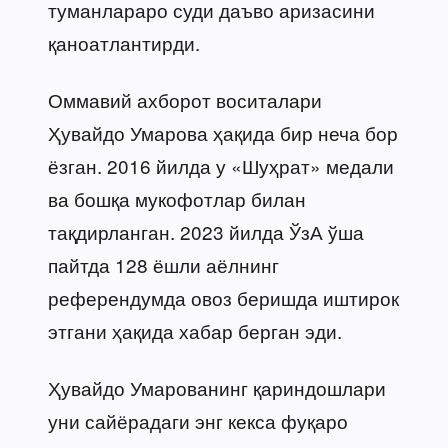
туманлараро суди даъво аризасини
қаноатлантирди.
Оммавий ахборот воситалари
Ҳувайдо Умарова ҳақида бир неча бор
ёзган. 2016 йилда у «Шуҳрат» медали
ва бошқа мукофотлар билан
тақдирланган. 2023 йилда ЎзА ўша
пайтда 128 ёшли аёлнинг
референдумда овоз беришда иштирок
этгани ҳақида хабар берган эди.
Ҳувайдо Умарованинг қариндошлари
уни сайёрадаги энг кекса фуқаро