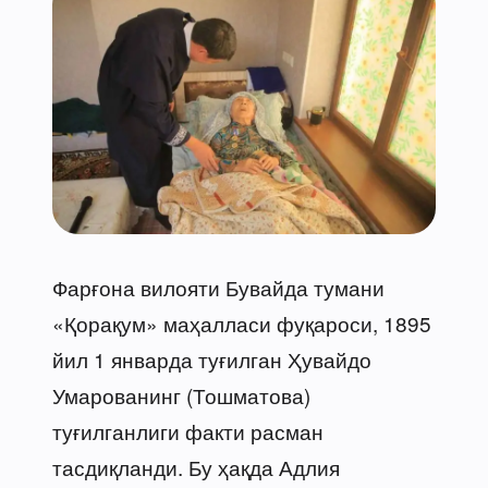
Фарғона вилояти Бувайда тумани
«Қорақум» маҳалласи фуқароси, 1895
йил 1 январда туғилган Ҳувайдо
Умарованинг (Тошматова)
туғилганлиги факти расман
тасдиқланди. Бу ҳақда Адлия