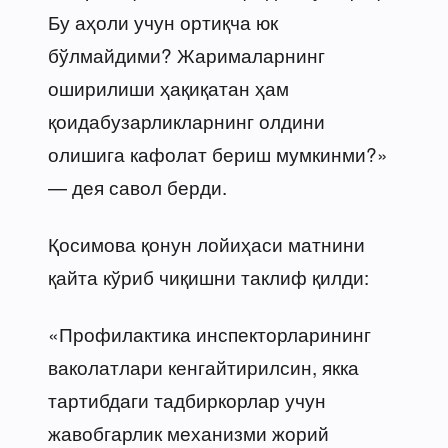
Бу аҳоли учун ортиқча юк
бўлмайдими? Жарималарнинг
оширилиши ҳақиқатан ҳам
қоидабузарликларнинг олдини
олишига кафолат бериш мумкинми?»
— дея савол берди.
Қосимова қонун лойиҳаси матнини
қайта кўриб чиқишни таклиф қилди:
«Профилактика инспекторларининг
ваколатлари кенгайтирилсин, якка
тартибдаги тадбиркорлар учун
жавобгарлик механизми жорий