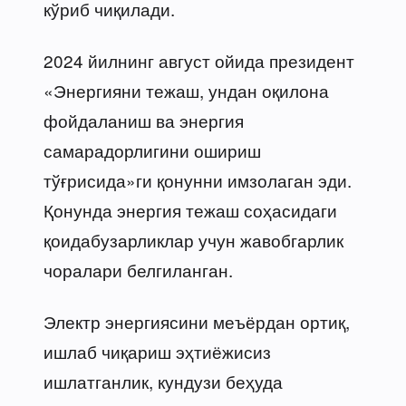
кўриб чиқилади.
2024 йилнинг август ойида президент
«Энергияни тежаш, ундан оқилона
фойдаланиш ва энергия
самарадорлигини ошириш
тўғрисида»ги қонунни имзолаган эди.
Қонунда энергия тежаш соҳасидаги
қоидабузарликлар учун жавобгарлик
чоралари белгиланган.
Электр энергиясини меъёрдан ортиқ,
ишлаб чиқариш эҳтиёжисиз
ишлатганлик, кундузи беҳуда