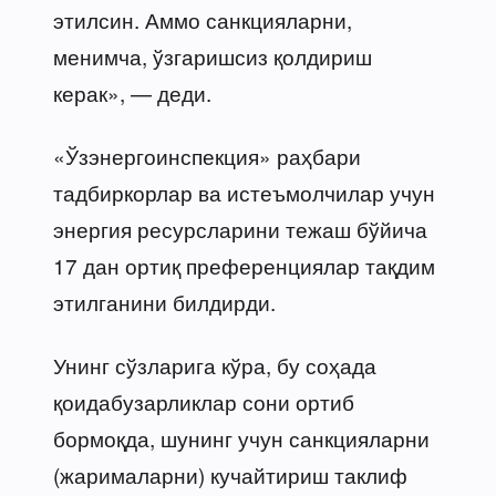
этилсин. Аммо санкцияларни,
менимча, ўзгаришсиз қолдириш
керак», — деди.
«Ўзэнергоинспекция» раҳбари
тадбиркорлар ва истеъмолчилар учун
энергия ресурсларини тежаш бўйича
17 дан ортиқ преференциялар тақдим
этилганини билдирди.
Унинг сўзларига кўра, бу соҳада
қоидабузарликлар сони ортиб
бормоқда, шунинг учун санкцияларни
(жарималарни) кучайтириш таклиф