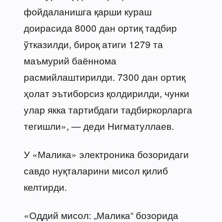
фойдаланишга қарши кураш
доирасида 8000 дан ортиқ тадбир
ўтказилди, бироқ атиги 1279 та
маъмурий баённома
расмийлаштирилди. 7300 дан ортиқ
ҳолат эътиборсиз қолдирилди, чунки
улар якка тартибдаги тадбиркорларга
тегишли», — деди Нигматуллаев.
У «Малика» электроника бозоридаги
савдо нуқталарини мисол қилиб
келтирди.
«Оддий мисол: „Малика“ бозорида