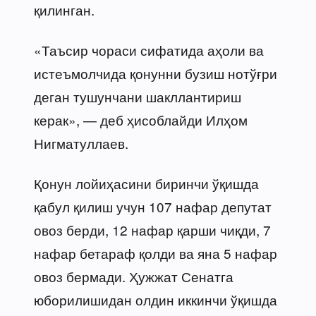
қилинган.
«Таъсир чораси сифатида аҳоли ва
истеъмолчида қонунни бузиш нотўғри
деган тушунчани шакллантириш
керак», — деб ҳисоблайди Илҳом
Нигматуллаев.
Қонун лойиҳасини биринчи ўқишда
қабул қилиш учун 107 нафар депутат
овоз берди, 12 нафар қарши чиқди, 7
нафар бетараф қолди ва яна 5 нафар
овоз бермади. Ҳужжат Сенатга
юборилишидан олдин иккинчи ўқишда