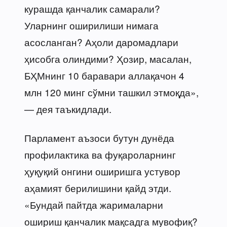
курашда қанчалик самарали?
Уларнинг оширилиши нимага
асосланган? Аҳоли даромадлари
ҳисобга олиндими? Ҳозир, масалан,
БҲМнинг 10 баравари аллақачон 4
млн 120 минг сўмни ташкил этмоқда»,
— дея таъкидлади.
Парламент аъзоси бутун дунёда
профилактика ва фуқароларнинг
ҳуқуқий онгини оширишга устувор
аҳамият берилишини қайд этди.
«Бундай пайтда жарималарни
ошириш қанчалик мақсадга мувофиқ?