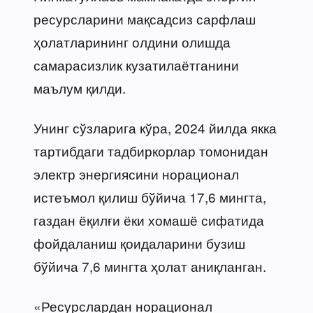
ресурсларини мақсадсиз сарфлаш
ҳолатларининг олдини олишда
самарасизлик кузатилаётганини
маълум қилди.
Унинг сўзларига кўра, 2024 йилда якка
тартибдаги тадбиркорлар томонидан
электр энергиясини норационал
истеъмол қилиш бўйича 17,6 мингта,
газдан ёқилғи ёки хомашё сифатида
фойдаланиш қоидаларини бузиш
бўйича 7,6 мингта ҳолат аниқланган.
«Ресурслардан норационал