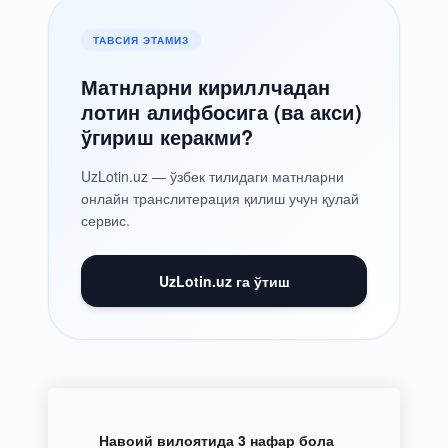
ТАВСИЯ ЭТАМИЗ
Матнларни кириллчадан
лотин алифбосига (ва акси)
ўгириш керакми?
UzLotin.uz — ўзбек тилидаги матнларни
онлайн транслитерация қилиш учун қулай
сервис.
UzLotin.uz га ўтиш
Навоий вилоятида 3 нафар бола