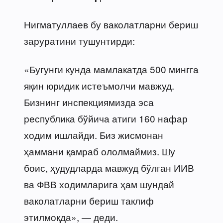
Нигматуллаев бу ваколатларни бериш
заруратини тушунтирди:
«Бугунги кунда мамлакатда 500 мингга
яқин юридик истеъмолчи мавжуд.
Бизнинг инспекциямизда эса
республика бўйича атиги 160 нафар
ходим ишлайди. Биз жисмонан
ҳаммани қамраб ололмаймиз. Шу
боис, ҳудудларда мавжуд бўлган ИИВ
ва ФВВ ходимларига ҳам шундай
ваколатларни бериш таклиф
этилмоқда», — деди.