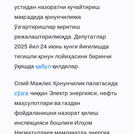
устидан назоратни кучайтириш
мақсадида қонунчиликка
ўзгартиришлар киритиш
режалаштирилмоқда. Депутатлар
2025 йил 24 июнь кунги йиғилишда
тегишли қонун лойиҳасини биринчи
ўқишда
қабул
қилдилар.
Олий Мажлис Қонунчилик палатасида
сўзга
чиққан Электр энергияси, нефть
маҳсулотлари ва газдан
фойдаланишни назорат қилиш
инспекцияси бошлиғи Илҳом
Нигматуллаев мамлакатда энергия