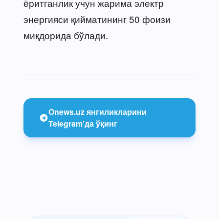
ёритганлик учун жарима электр
энергияси қийматининг 50 фоизи
миқдорида бўлади.
Onews.uz янгиликларини
Telegram’да ўқинг