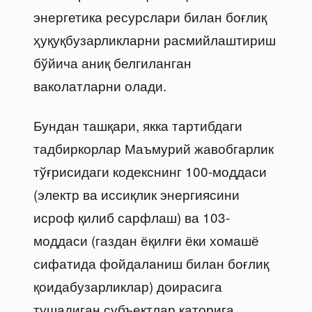
энергетика ресурслари билан боғлиқ
ҳуқуқбузарликларни расмийлаштириш
бўйича аниқ белгиланган
ваколатларни олади.
Бундан ташқари, якка тартибдаги
тадбиркорлар Маъмурий жавобгарлик
тўғрисидаги кодекснинг 100-моддаси
(электр ва иссиқлик энергиясини
исроф қилиб сарфлаш) ва 103-
моддаси (газдан ёқилғи ёки хомашё
сифатида фойдаланиш билан боғлиқ
қоидабузарликлар) доирасига
тушадиган субъектлар қаторига