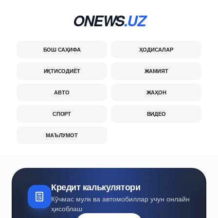
ONEWS
.UZ
БОШ САҲИФА
ҲОДИСАЛАР
ИҚТИСОДИЁТ
ЖАМИЯТ
АВТО
ЖАҲОН
СПОРТ
ВИДЕО
МАЪЛУМОТ
Кредит калькулятори
Кўчмас мулк ва автомобиллар учун онлайн
ҳисоблаш