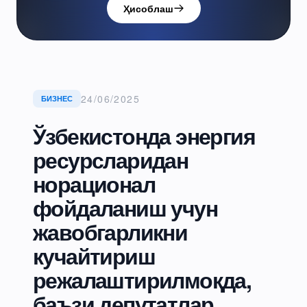
Ҳисоблаш
24/06/2025
БИЗНЕС
Ўзбекистонда энергия
ресурсларидан
норационал
фойдаланиш учун
жавобгарликни
кучайтириш
режалаштирилмоқда,
баъзи депутатлар