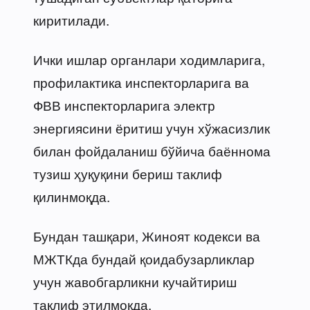
киритилади.
Ички ишлар органлари ходимларига,
профилактика инспекторларига ва
ФВВ инспекторларига электр
энергиясини ёритиш учун хўжасизлик
билан фойдаланиш бўйича баённома
тузиш ҳуқуқини бериш таклиф
қилинмоқда.
Бундан ташқари, Жиноят кодекси ва
МЖТКда бундай қоидабузарликлар
учун жавобгарликни кучайтириш
таклиф этилмоқда.