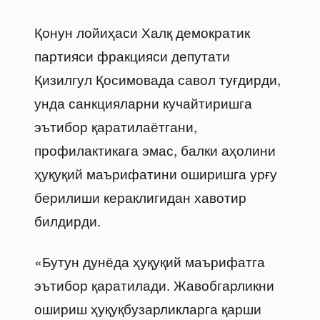
Қонун лойиҳаси Халқ демократик
партияси фракцияси депутати
Қизилгул Қосимовада савол туғдирди,
унда санкцияларни кучайтиришга
эътибор қаратилаётгани,
профилактикага эмас, балки аҳолини
ҳуқуқий маърифатини оширишга урғу
берилиши кераклигидан хавотир
билдирди.
«Бутун дунёда ҳуқуқий маърифатга
эътибор қаратилади. Жавобгарликни
ошириш ҳуқуқбузарликларга қарши