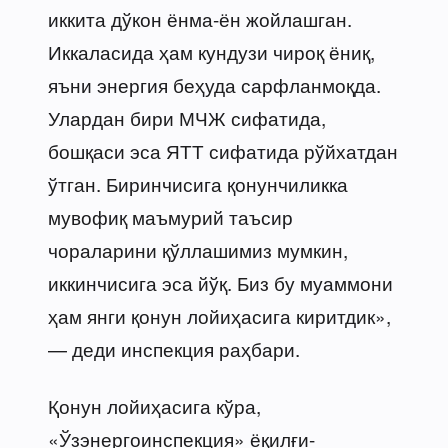
иккита дўкон ёнма-ён жойлашган.
Иккаласида ҳам кундузи чироқ ёниқ,
яъни энергия беҳуда сарфланмоқда.
Улардан бири МЧЖ сифатида,
бошқаси эса ЯТТ сифатида рўйхатдан
ўтган. Биринчисига қонунчиликка
мувофиқ маъмурий таъсир
чораларини қўллашимиз мумкин,
иккинчисига эса йўқ. Биз бу муаммони
ҳам янги қонун лойиҳасига киритдик»,
— деди инспекция раҳбари.
Қонун лойиҳасига кўра,
«Ўзэнергоинспекция» ёқилғи-