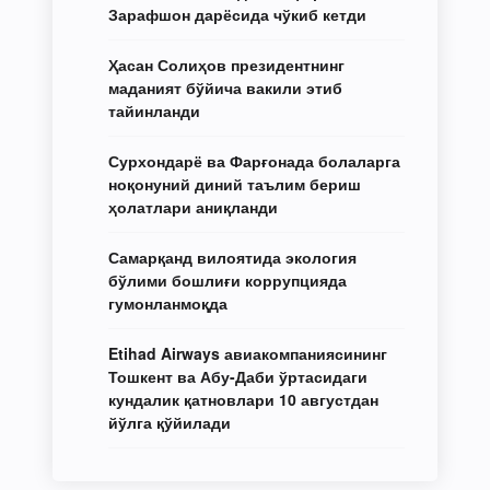
Зарафшон дарёсида чўкиб кетди
Ҳасан Солиҳов президентнинг
маданият бўйича вакили этиб
тайинланди
Сурхондарё ва Фарғонада болаларга
ноқонуний диний таълим бериш
ҳолатлари аниқланди
Самарқанд вилоятида экология
бўлими бошлиғи коррупцияда
гумонланмоқда
Etihad Airways авиакомпаниясининг
Тошкент ва Абу-Даби ўртасидаги
кундалик қатновлари 10 августдан
йўлга қўйилади