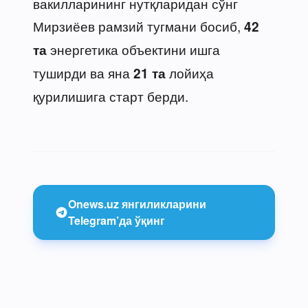
вакилларининг нутқларидан сўнг
Мирзиёев рамзий тугмани босиб,
42
энергетика объектини ишга
та
туширди ва яна
лойиҳа
21 та
қурилишига старт берди.
Onews.uz янгиликларини
Telegram’да ўқинг