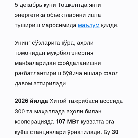
5 декабрь куни Тошкентда янги
энергетика объектларини ишга
тушириш маросимида
маълум
қилди.
Унинг сўзларига кўра, аҳоли
томонидан муқобил энергия
манбаларидан фойдаланишни
рағбатлантириш бўйича ишлар фаол
давом эттирилади.
Хитой тажрибаси асосида
2026 йилда
300 та маҳаллада аҳоли билан
кооперацияда
қувватга эга
107 МВт
қуёш станциялари ўрнатилади. Бу
30