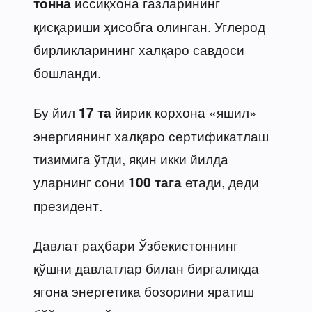
иссиқхона газларининг
тонна
қисқариши ҳисобга олинган. Углерод
бирликларининг халқаро савдоси
бошланди.
Бу йил
йирик корхона «яшил»
17 та
энергиянинг халқаро сертификатлаш
тизимига ўтди, яқин икки йилда
уларнинг сони
етади, деди
100 тага
президент.
Давлат раҳбари Ўзбекистоннинг
қўшни давлатлар билан биргаликда
ягона энергетика бозорини яратиш