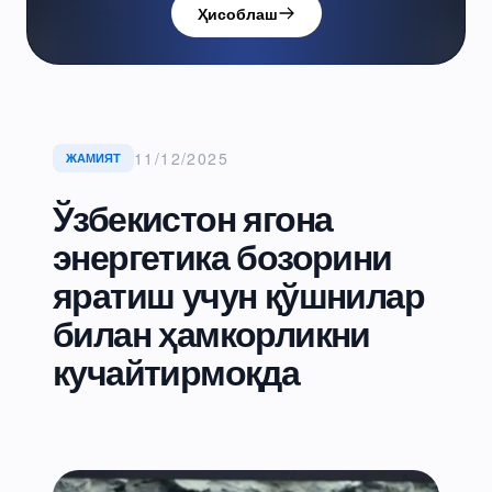
Ҳисоблаш
11/12/2025
ЖАМИЯТ
Ўзбекистон ягона
энергетика бозорини
яратиш учун қўшнилар
билан ҳамкорликни
кучайтирмоқда