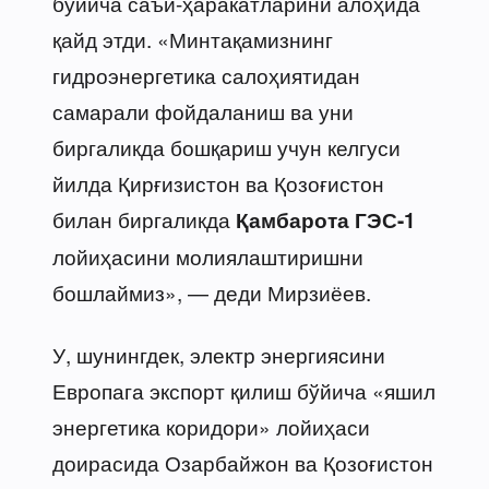
бўйича саъй-ҳаракатларини алоҳида
қайд этди. «Минтақамизнинг
гидроэнергетика салоҳиятидан
самарали фойдаланиш ва уни
биргаликда бошқариш учун келгуси
йилда Қирғизистон ва Қозоғистон
билан биргаликда
Қамбарота ГЭС-1
лойиҳасини молиялаштиришни
бошлаймиз», — деди Мирзиёев.
У, шунингдек, электр энергиясини
Европага экспорт қилиш бўйича «яшил
энергетика коридори» лойиҳаси
доирасида Озарбайжон ва Қозоғистон