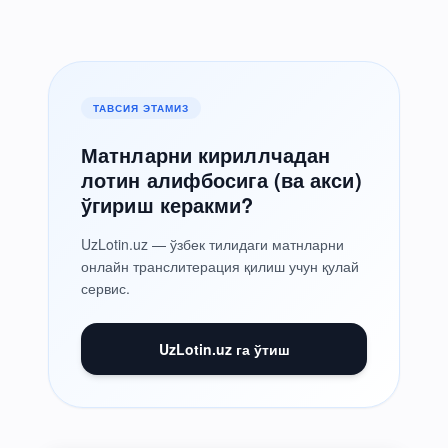
ТАВСИЯ ЭТАМИЗ
Матнларни кириллчадан
лотин алифбосига (ва акси)
ўгириш керакми?
UzLotin.uz — ўзбек тилидаги матнларни
онлайн транслитерация қилиш учун қулай
сервис.
UzLotin.uz га ўтиш