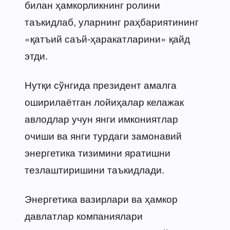
билан ҳамкорликнинг ролини
таъкидлаб, уларнинг раҳбариятининг
«қатъий саъй-ҳаракатларини» қайд
этди.
Нутқи сўнгида президент амалга
оширилаётган лойиҳалар келажак
авлодлар учун янги имкониятлар
очиши ва янги турдаги замонавий
энергетика тизимини яратишни
тезлаштиришини таъкидлади.
Энергетика вазирлари ва ҳамкор
давлатлар компаниялари