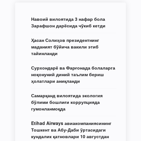
Навоий вилоятида 3 нафар бола
Зарафшон дарёсида чўкиб кетди
Ҳасан Солиҳов президентнинг
маданият бўйича вакили этиб
тайинланди
Сурхондарё ва Фарғонада болаларга
ноқонуний диний таълим бериш
ҳолатлари аниқланди
Самарқанд вилоятида экология
бўлими бошлиғи коррупцияда
гумонланмоқда
Etihad Airways авиакомпаниясининг
Тошкент ва Абу-Даби ўртасидаги
кундалик қатновлари 10 августдан