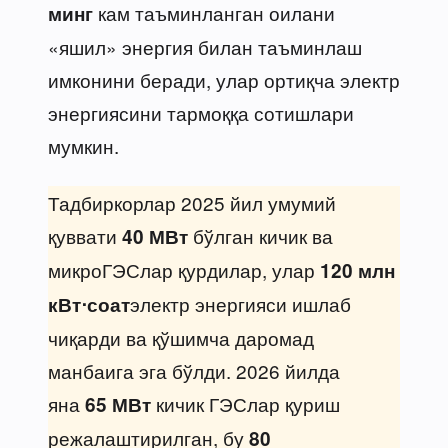
кам таъминланган оилани
минг
«яшил» энергия билан таъминлаш
имконини беради, улар ортиқча электр
энергиясини тармоққа сотишлари
мумкин.
Тадбиркорлар 2025 йил умумий
қуввати
бўлган кичик ва
40 МВт
микроГЭСлар қурдилар, улар
120 млн
электр энергияси ишлаб
кВт⋅соат
чиқарди ва қўшимча даромад
манбаига эга бўлди. 2026 йилда
яна
кичик ГЭСлар қуриш
65 МВт
режалаштирилган, бу
80