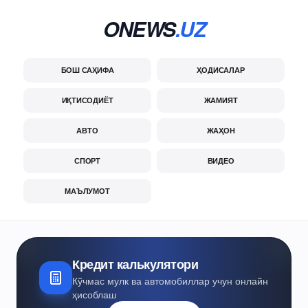
ONEWS
.UZ
БОШ САҲИФА
ҲОДИСАЛАР
ИҚТИСОДИЁТ
ЖАМИЯТ
АВТО
ЖАҲОН
СПОРТ
ВИДЕО
МАЪЛУМОТ
Кредит калькулятори
Кўчмас мулк ва автомобиллар учун онлайн
ҳисоблаш