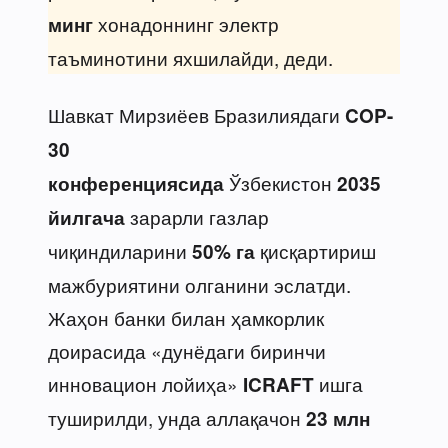
хонадоннинг электр
минг
таъминотини яхшилайди, деди.
Шавкат Мирзиёев Бразилиядаги
COP-
30
Ўзбекистон
конференциясида
2035
зарарли газлар
йилгача
чиқиндиларини
қисқартириш
50% га
мажбуриятини олганини эслатди.
Жаҳон банки билан ҳамкорлик
доирасида «дунёдаги биринчи
инновацион лойиҳа»
ишга
ICRAFT
туширилди, унда аллақачон
23 млн