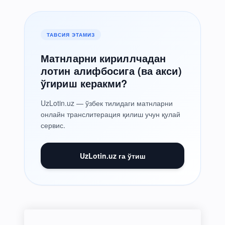
ТАВСИЯ ЭТАМИЗ
Матнларни кириллчадан
лотин алифбосига (ва акси)
ўгириш керакми?
UzLotin.uz — ўзбек тилидаги матнларни
онлайн транслитерация қилиш учун қулай
сервис.
UzLotin.uz га ўтиш