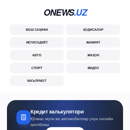
ONEWS
.UZ
БОШ САҲИФА
ҲОДИСАЛАР
ИҚТИСОДИЁТ
ЖАМИЯТ
АВТО
ЖАҲОН
СПОРТ
ВИДЕО
МАЪЛУМОТ
Кредит калькулятори
Кўчмас мулк ва автомобиллар учун онлайн
ҳисоблаш