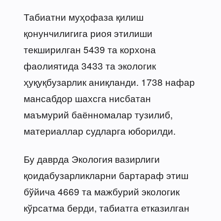
Табиатни муҳофаза қилиш
қонунчилигига риоя этилиши
текширилган 5439 та корхона
фаолиятида 3433 та экологик
ҳуқуқбузарлик аниқланди. 1738 нафар
мансабдор шахсга нисбатан
маъмурий баённомалар тузилиб,
материаллар судларга юборилди.
Бу даврда Экология вазирлиги
қоидабузарликларни бартараф этиш
бўйича 4669 та мажбурий экологик
кўрсатма берди, табиатга етказилган