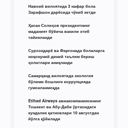
Навоий вилоятида 3 нафар бола
Зарафшон дарёсида чўкиб кетди
Ҳасан Солиҳов президентнинг
маданият бўйича вакили этиб
тайинланди
Сурхондарё ва Фарғонада болаларга
ноқонуний диний таълим бериш
ҳолатлари аниқланди
Самарқанд вилоятида экология
бўлими бошлиғи коррупцияда
гумонланмоқда
Etihad Airways авиакомпаниясининг
Тошкент ва Абу-Даби ўртасидаги
кундалик қатновлари 10 августдан
йўлга қўйилади