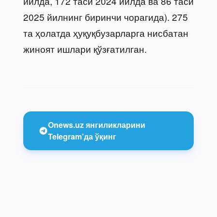
йилда, 172 таси 2024 йилда ва 86 таси
2025 йилнинг биринчи чорагида). 275
та ҳолатда ҳуқуқбузарларга нисбатан
жиноят ишлари қўзғатилган.
Onews.uz янгиликларини
Telegram’да ўқинг