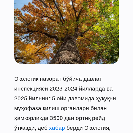
Экологик назорат бўйича давлат
инспекцияси 2023-2024 йилларда ва
2025 йилнинг 5 ойи давомида ҳуқуқни
муҳофаза қилиш органлари билан
ҳамкорликда 3500 дан ортиқ рейд
ўтказди, деб
хабар
берди Экология,