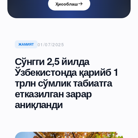
Ҳисоблаш
01/07/2025
ЖАМИЯТ
Сўнгги 2,5 йилда
Ўзбекистонда қарийб 1
трлн сўмлик табиатга
етказилган зарар
аниқланди