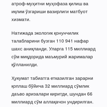
атроф-муҳитни муҳофаза қилиш ва
иқлим ўзгариши вазирлиги матбуот
хизмати.
Натижада экологик қонунчилик
талабларини бузган 110 941 нафар
шахс аниқланди. Уларга 115 миллиард
сўм миқдорида маъмурий жарималар
қўлланилди.
Ҳукумат табиатга етказилган зарарни
қоплаш бўйича 32 миллиард сўмлик
даъво аризалари киритди, шундан 66
миллиард сўм аллақачон ундирилган.