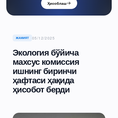
Ҳисоблаш
05/12/2025
ЖАМИЯТ
Экология бўйича
махсус комиссия
ишнинг биринчи
ҳафтаси ҳақида
ҳисобот берди