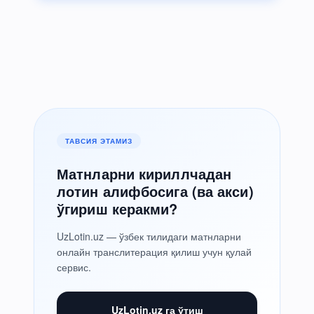
ТАВСИЯ ЭТАМИЗ
Матнларни кириллчадан
лотин алифбосига (ва акси)
ўгириш керакми?
UzLotin.uz — ўзбек тилидаги матнларни
онлайн транслитерация қилиш учун қулай
сервис.
UzLotin.uz га ўтиш