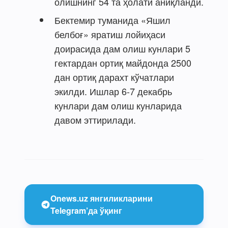
олишнинг 54 та ҳолати аниқланди.
Бектемир туманида «Яшил
белбоғ» яратиш лойиҳаси
доирасида дам олиш кунлари 5
гектардан ортиқ майдонда 2500
дан ортиқ дарахт кўчатлари
экилди. Ишлар 6-7 декабрь
кунлари дам олиш кунларида
давом эттирилади.
Onews.uz янгиликларини
Telegram’да ўқинг