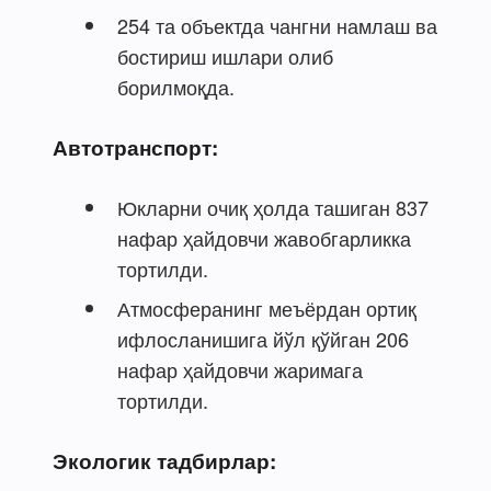
254 та объектда чангни намлаш ва
бостириш ишлари олиб
борилмоқда.
Автотранспорт:
Юкларни очиқ ҳолда ташиган 837
нафар ҳайдовчи жавобгарликка
тортилди.
Атмосферанинг меъёрдан ортиқ
ифлосланишига йўл қўйган 206
нафар ҳайдовчи жаримага
тортилди.
Экологик тадбирлар: