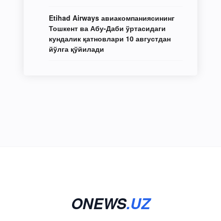
Etihad Airways авиакомпаниясининг
Тошкент ва Абу-Даби ўртасидаги
кундалик қатновлари 10 августдан
йўлга қўйилади
ONEWS
.UZ