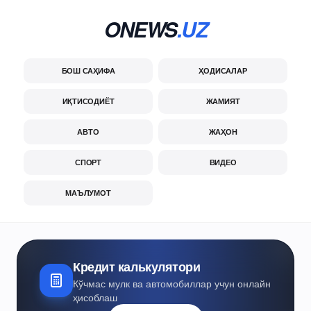
ONEWS
.UZ
БОШ САҲИФА
ҲОДИСАЛАР
ИҚТИСОДИЁТ
ЖАМИЯТ
АВТО
ЖАҲОН
СПОРТ
ВИДЕО
МАЪЛУМОТ
Кредит калькулятори
Кўчмас мулк ва автомобиллар учун онлайн
ҳисоблаш