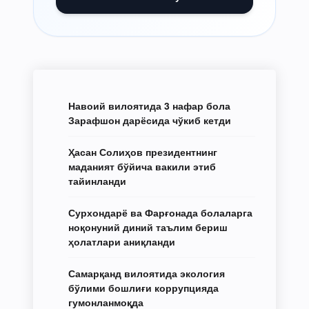
Навоий вилоятида 3 нафар бола
Зарафшон дарёсида чўкиб кетди
Ҳасан Солиҳов президентнинг
маданият бўйича вакили этиб
тайинланди
Сурхондарё ва Фарғонада болаларга
ноқонуний диний таълим бериш
ҳолатлари аниқланди
Самарқанд вилоятида экология
бўлими бошлиғи коррупцияда
гумонланмоқда