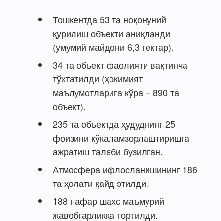
Тошкентда 53 та ноқонуний
қурилиш объекти аниқланди
(умумий майдони 6,3 гектар).
34 та объект фаолияти вақтинча
тўхтатилди (ҳокимият
маълумотларига кўра – 890 та
объект).
235 та объектда ҳудуднинг 25
фоизини кўкаламзорлаштиришга
ажратиш талаби бузилган.
Атмосфера ифлосланишининг 186
та ҳолати қайд этилди.
188 нафар шахс маъмурий
жавобгарликка тортилди.