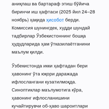
аниқлаш ва бартараф этиш бўйича
биринчи иш ҳафтаси (2025 йил 24–28
ноябрь) ҳақида
ҳисобот
берди.
Комиссия шунингдек, худди шундай
тадбирлар Ўзбекистоннинг бошқа
ҳудудларида ҳам ўтказилаётганини
маълум қилди.
Ўзбекистонда икки ҳафтадан бери
ҳавонинг ўта юқори даражада
ифлослангани кузатилмоқда.
Синоптиклар маълумотига кўра,
ҳавонинг ифлосланишини
кучайтирувчи об-ҳаво шароитлари