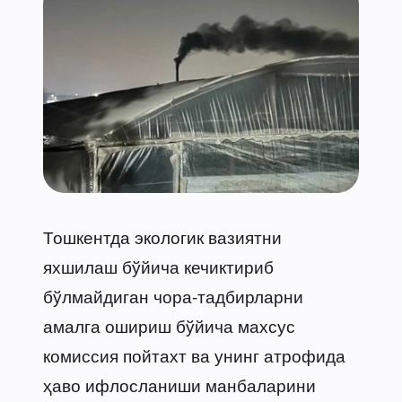
Тошкентда экологик вазиятни
яхшилаш бўйича кечиктириб
бўлмайдиган чора-тадбирларни
амалга ошириш бўйича махсус
комиссия пойтахт ва унинг атрофида
ҳаво ифлосланиши манбаларини