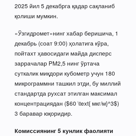
2025 йил 5 декабрга қадар сақланиб
қолиши мумкин.
«Ўзгидромет»нинг хабар беришича, 1
декабрь (соат 9:00) ҳолатига кўра,
пойтахт ҳавосидаги майда дисперс
заррачалар PM2,5 нинг ўртача
суткалик миқдори кубометр учун 180
микрограммни ташкил этди, бу миллий
стандартда рухсат этилган максимал
концентрациядан ($60 \text{ мкг/м}^3$)
3 баравар юқоридир.
Комиссиянинг 5 кунлик фаолияти