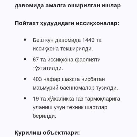
давомида амалга оширилган ишлар
Пойтахт ҳудудидаги иссиқхоналар:
Беш кун давомида 1449 та
иссиқхона текширилди.
67 та иссиқхона фаолияти
тўхтатилди.
403 нафар шахсга нисбатан
маъмурий баённомалар тузилди.
19 та хўжаликка газ тармоқларига
уланиш учун техник шартлар
берилди.
Қурилиш объектлари: