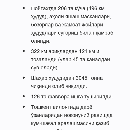
Пойтахтда 206 та кўча (496 км
ҳудуд), аҳоли яшаш масканлари,
бозорлар ва жамоат жойлари
ҳудудлари суғориш билан қамраб
олинди.
322 км ариқлардан 121 км и
тозаланди (улар 45 та каналдан
сув олади).
Шаҳар ҳудудидан 3045 тонна
чиқинди олиб чиқилди.
126 та фаввора ишга туширилди.
Тошкент вилоятида дарё
ўзанларидан ноқонуний равишда
қум-шағал аралашмасини қазиб