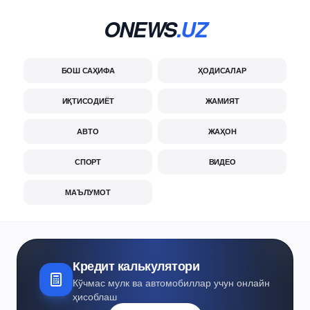
ONEWS
.UZ
БОШ САҲИФА
ҲОДИСАЛАР
ИҚТИСОДИЁТ
ЖАМИЯТ
АВТО
ЖАҲОН
СПОРТ
ВИДЕО
МАЪЛУМОТ
Кредит калькулятори
Кўчмас мулк ва автомобиллар учун онлайн
ҳисоблаш