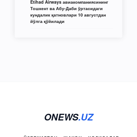
Etihad Airways авиакомпаниясининг
Тошкент ва Абу-Даби ўртасидаги
кундалик қатновлари 10 августдан
йўлга қўйилади
ONEWS
.UZ