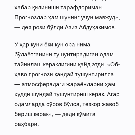
хабар қилиниши тарафдориман.
Прогнозлар ҳам шунинг учун мавжуд»,
— дея рози бўлди Азиз Абдуҳакимов.
У ҳар куни ёки кун ора нима
бўлаётганини тушунтирадиган одам
тайинлаш кераклигини қайд этди. «Об-
ҳаво прогнози қандай тушунтирилса
— атмосферадаги жараёнларни ҳам
худди шундай тушунтириш керак. Агар
одамларда сўров бўлса, тезкор жавоб
бериш керак», — деди қўмита
раҳбари.