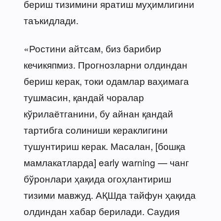
бериш тизимини яратиш муҳимлигини
таъкидлади.
«Ростини айтсам, биз барибир
кечикяпмиз. Прогнозларни олдиндан
бериш керак, токи одамлар ваҳимага
тушмасин, қандай чоралар
кўрилаётганини, бу айнан қандай
тартибга солиниши кераклигини
тушунтириш керак. Масалан, [бошқа
мамлакатларда] early warning — чанг
бўронлари ҳақида огоҳлантириш
тизими мавжуд. АҚШда тайфун ҳақида
олдиндан хабар берилади. Саудия