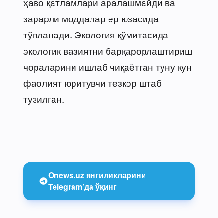
ҳаво қатламлари аралашмайди ва
зарарли моддалар ер юзасида
тўпланади. Экология қўмитасида
экологик вазиятни барқарорлаштириш
чораларини ишлаб чиқаётган туну кун
фаолият юритувчи тезкор штаб
тузилган.
Onews.uz янгиликларини
Telegram’да ўқинг