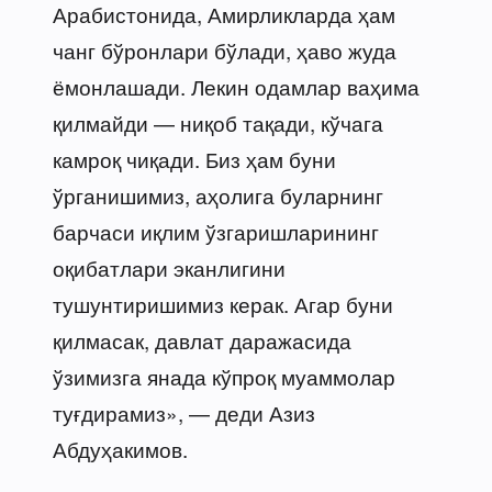
Арабистонида, Амирликларда ҳам
чанг бўронлари бўлади, ҳаво жуда
ёмонлашади. Лекин одамлар ваҳима
қилмайди — ниқоб тақади, кўчага
камроқ чиқади. Биз ҳам буни
ўрганишимиз, аҳолига буларнинг
барчаси иқлим ўзгаришларининг
оқибатлари эканлигини
тушунтиришимиз керак. Агар буни
қилмасак, давлат даражасида
ўзимизга янада кўпроқ муаммолар
туғдирамиз», — деди Азиз
Абдуҳакимов.