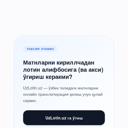
ТАВСИЯ ЭТАМИЗ
Матнларни кириллчадан
лотин алифбосига (ва акси)
ўгириш керакми?
UzLotin.uz — ўзбек тилидаги матнларни
онлайн транслитерация қилиш учун қулай
сервис.
UzLotin.uz га ўтиш