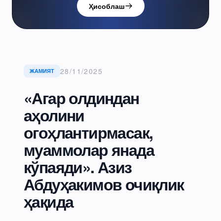
Ҳисоблаш
28/11/2025
ЖАМИЯТ
«Агар олдиндан
аҳолини
огоҳлантирмасак,
муаммолар янада
кўпаяди». Азиз
Абдуҳакимов очиқлик
ҳақида