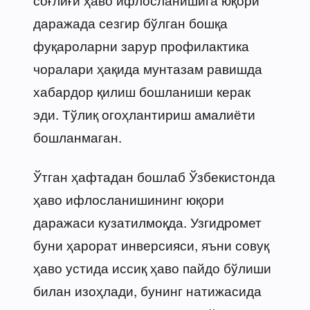
даражада сезгир бўлган бошқа
фуқароларни зарур профилактика
чоралари ҳақида мунтазам равишда
хабардор қилиш бошланиши керак
эди. Тўлиқ огоҳлантириш амалиёти
бошланмаган.
Ўтган ҳафтадан бошлаб Ўзбекистонда
ҳаво ифлосланишининг юқори
даражаси кузатилмоқда. Узгидромет
буни ҳарорат инверсияси, яъни совуқ
ҳаво устида иссиқ ҳаво пайдо бўлиши
билан изоҳлади, бунинг натижасида