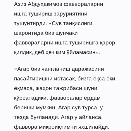
Азиз Абдуҳакимов фаввораларни
ишга тушириш заруриятини
тушунтирди. «Сув танқислиги
шароитида биз шунчаки
фаввораларни ишга туширишга қарор
қилдик, деб ҳеч ким ўйламасин».
«Агар биз чангланиш даражасини
пасайтиришни истасак, бизга ёқса ёки
ёқмаса, жаҳон тажрибаси шуни
кўрсатадики: фавворалар ёрдам
бериши мумкин. Агар сув турса, у
тезда буғланади. Агар у айланса,
фаввора микроиқлимни яхшилайди.