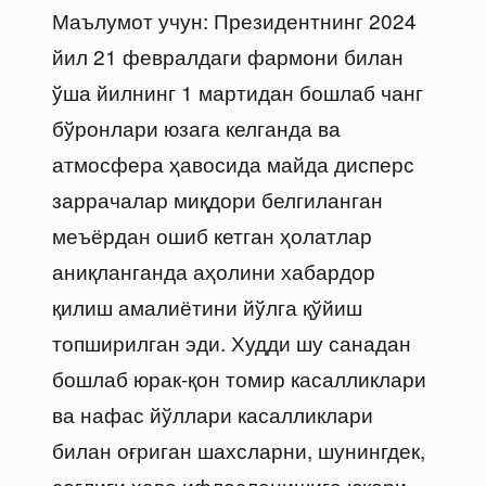
Маълумот учун: Президентнинг 2024
йил 21 февралдаги фармони билан
ўша йилнинг 1 мартидан бошлаб чанг
бўронлари юзага келганда ва
атмосфера ҳавосида майда дисперс
заррачалар миқдори белгиланган
меъёрдан ошиб кетган ҳолатлар
аниқланганда аҳолини хабардор
қилиш амалиётини йўлга қўйиш
топширилган эди. Худди шу санадан
бошлаб юрак-қон томир касалликлари
ва нафас йўллари касалликлари
билан оғриган шахсларни, шунингдек,
соғлиғи ҳаво ифлосланишига юқори