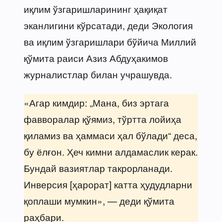
иқлим ўзгаришларининг ҳақиқат
эканлигини кўрсатади, деди Экология
ва иқлим ўзгаришлари бўйича Миллий
қўмита раиси Азиз Абдуҳакимов
журналистлар билан учрашувда.
«Агар кимдир: „Мана, биз эртага
фавворалар қўямиз, тўртта лойиҳа
қиламиз ва ҳаммаси ҳал бўлади“ деса,
бу ёлғон. Ҳеч кимни алдамаслик керак.
Бундай вазиятлар такрорланади.
Инверсия [ҳарорат] катта ҳудудларни
қоплаши мумкин», — деди қўмита
раҳбари.