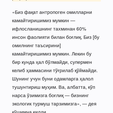
«Биз фақат антропоген омилларни
камайтиришимиз мумкин —
ифлосланишнинг тахминан 60%
инсон фаолияти билан боғлиқ. Биз [бу
омилнинг таъсирини]
камайтиришимиз мумкин. Лекин бу
бир кунда ҳал бўлмайди, супермен
келиб ҳаммасини тўғрилаб қўймайди.
Шунинг учун буни одамларга ҳалол
тушунтириш муҳим. Ва, албатта, кўп
нарса ўзимизга боғлиқ — бизнинг
экологик турмуш тарзимизга», — дея
қўшимча қилди.