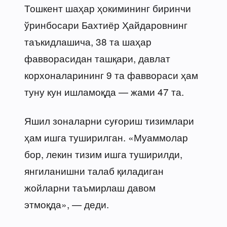
Тошкент шаҳар ҳокимининг биринчи
ўринбосари Бахтиёр Ҳайдаровнинг
таъкидлашича, 38 та шаҳар
фавворасидан ташқари, давлат
корхоналарининг 9 та фаввораси ҳам
туну кун ишламоқда — жами 47 та.
Яшил зоналарни суғориш тизимлари
ҳам ишга туширилган. «Муаммолар
бор, лекин тизим ишга туширилди,
янгиланишни талаб қиладиган
жойларни таъмирлаш давом
этмоқда», — деди.