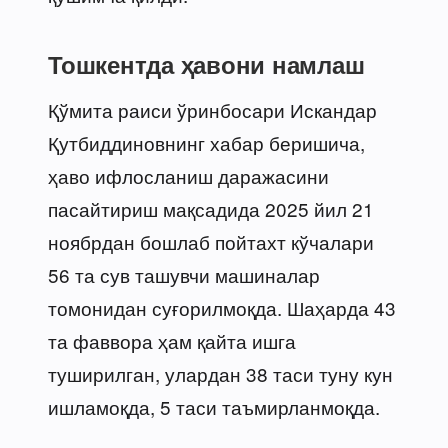
Тошкентда ҳавони намлаш
Қўмита раиси ўринбосари Искандар
Қутбиддиновнинг хабар беришича,
ҳаво ифлосланиш даражасини
пасайтириш мақсадида 2025 йил 21
ноябрдан бошлаб пойтахт кўчалари
56 та сув ташувчи машиналар
томонидан суғорилмоқда. Шаҳарда 43
та фаввора ҳам қайта ишга
туширилган, улардан 38 таси туну кун
ишламоқда, 5 таси таъмирланмоқда.