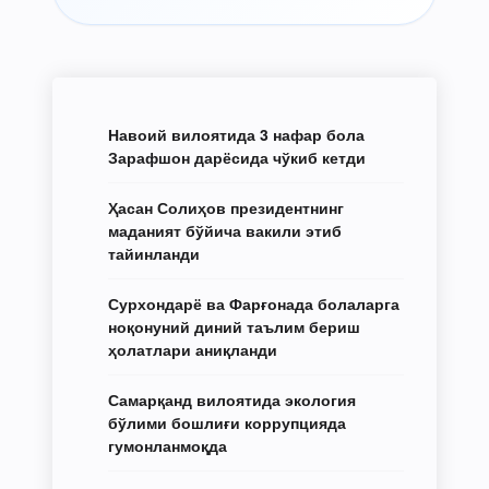
Навоий вилоятида 3 нафар бола
Зарафшон дарёсида чўкиб кетди
Ҳасан Солиҳов президентнинг
маданият бўйича вакили этиб
тайинланди
Сурхондарё ва Фарғонада болаларга
ноқонуний диний таълим бериш
ҳолатлари аниқланди
Самарқанд вилоятида экология
бўлими бошлиғи коррупцияда
гумонланмоқда