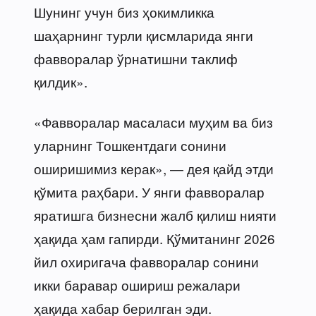
Шунинг учун биз ҳокимликка
шаҳарнинг турли қисмларида янги
фавворалар ўрнатишни таклиф
қилдик».
«Фавворалар масаласи муҳим ва биз
уларнинг Тошкентдаги сонини
оширишимиз керак», — дея қайд этди
қўмита раҳбари. У янги фавворалар
яратишга бизнесни жалб қилиш нияти
ҳақида ҳам гапирди. Қўмитанинг 2026
йил охиригача фавворалар сонини
икки баравар ошириш режалари
ҳақида хабар берилган эди.