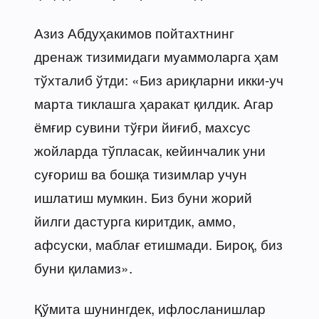
Азиз Абдуҳакимов пойтахтнинг
дренаж тизимидаги муаммоларга ҳам
тўхталиб ўтди: «Биз ариқларни икки-уч
марта тиклашга ҳаракат қилдик. Агар
ёмғир сувини тўғри йиғиб, махсус
жойларда тўпласак, кейинчалик уни
суғориш ва бошқа тизимлар учун
ишлатиш мумкин. Биз буни жорий
йилги дастурга киритдик, аммо,
афсуски, маблағ етишмади. Бироқ, биз
буни қиламиз».
Қўмита шунингдек, ифлосланишлар