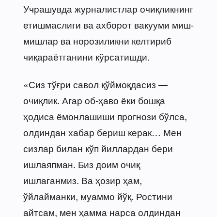
Учрашувда журналистлар очиқликнинг
етишмаслиги ва ахборот вакууми миш-
мишлар ва норозиликни келтириб
чиқараётганини кўрсатишди.
«Сиз тўғри савол қўймоқдасиз —
очиқлик. Агар об-ҳаво ёки бошқа
ҳодиса ёмонлашиши прогнози бўлса,
олдиндан хабар бериш керак… Мен
сизлар билан кўп йиллардан бери
ишлаяпман. Биз доим очиқ
ишлаганмиз. Ва ҳозир ҳам,
ўйлайманки, муаммо йўқ. Ростини
айтсам, мен ҳамма нарса олдиндан