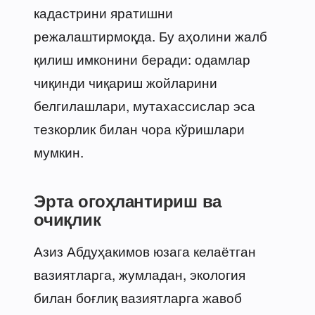
кадастрини яратишни
режалаштирмоқда. Бу аҳолини жалб
қилиш имконини беради: одамлар
чиқинди чиқариш жойларини
белгилашлари, мутахассислар эса
тезкорлик билан чора кўришлари
мумкин.
Эрта огоҳлантириш ва
очиқлик
Азиз Абдуҳакимов юзага келаётган
вазиятларга, жумладан, экология
билан боғлиқ вазиятларга жавоб