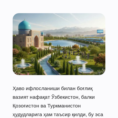
Ҳаво ифлосланиши билан боғлиқ
вазият нафақат Ўзбекистон, балки
Қозоғистон ва Туркманистон
ҳудудларига ҳам таъсир қилди, бу эса