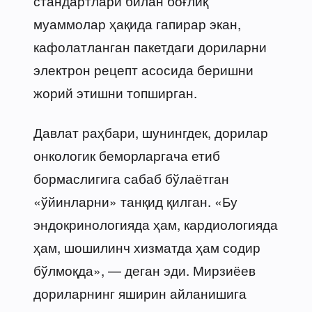
стандартлари билан боғлиқ
муаммолар ҳақида гапирар экан,
кафолатланган пакетдаги дориларни
электрон рецепт асосида беришни
жорий этишни топширган.
Давлат раҳбари, шунингдек, дорилар
онкологик беморларгача етиб
бормаслигига сабаб бўлаётган
«ўйинларни» танқид қилган. «Бу
эндокринологияда ҳам, кардиологияда
ҳам, шошилинч хизматда ҳам содир
бўлмоқда», — деган эди. Мирзиёев
дориларнинг яширин айланишига