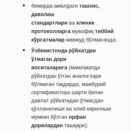
беморда амалдаги
ташхис,
даволаш
ва
стандартлари
клиник
мувофиқ
протоколларга
тиббий
мавжуд бўлмаганда;
кўрсатмалар
Ўзбекистонда рўйхатдан
ўтмаган дори
(мамлакатда
воситаларига
рўйхатдан ўтган аналоглари
бўлмаган тақдирда, мажбурий
сертификатлаш шарти билан
давлат рўйхатидан ўтмасдан
қўлланилиши ва олиб кирилиши
мумкин бўлган
орфан
ташқари);
дорилардан