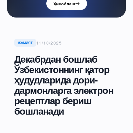
Ҳисоблаш
11/10/2025
ЖАМИЯТ
Декабрдан бошлаб
Ўзбекистоннинг қатор
ҳудудларида дори-
дармонларга электрон
рецептлар бериш
бошланади