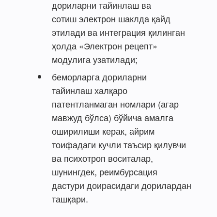
дориларни тайинлаш ва
сотиш электрон шаклда қайд
этилади ва интеграция қилинган
ҳолда «Электрон рецепт»
модулига узатилади;
беморларга дориларни
тайинлаш халқаро
патентланмаган номлари (агар
мавжуд бўлса) бўйича амалга
оширилиши керак, айрим
тоифадаги кучли таъсир қилувчи
ва психотроп воситалар,
шунингдек, реимбурсация
дастури доирасидаги дорилардан
ташқари.