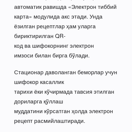
автоматик равишда «Электрон тиббий
карта» модулида акс этади. Унда
ёзилган рецептлар ҳам уларга
бириктирилган QR-
код ва шифокорнинг электрон
имзоси билан бирга бўлади.
Стационар даволанган беморлар учун
шифокор касаллик
тарихи ёки кўчирмада тавсия этилган
дориларга қўллаш
муддатини кўрсатган ҳолда электрон
рецепт расмийлаштиради.