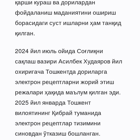
қарши кураш ва дорилардан
фойдаланиш маданиятини ошириш
борасидаги суст ишларни ҳам танқид
қилган.
2024 йил июль ойида Соғлиқни
сақлаш вазири Асилбек Худаяров йил
охиригача Тошкентда дориларга
электрон рецептларни жорий этиш
режалари ҳақида маълум қилган эди.
2025 йил январда Тошкент
вилоятининг Қибрай туманида
электрон рецептлар тизимини
синовдан ўтказиш бошланган.