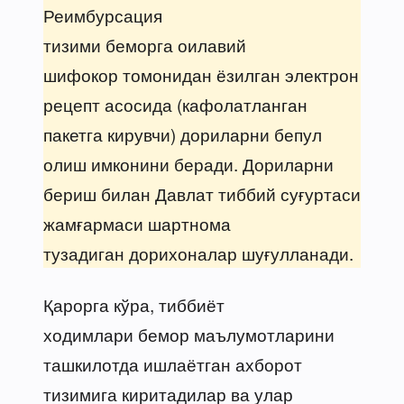
Реимбурсация
тизими беморга оилавий
шифокор томонидан ёзилган электрон
рецепт асосида (кафолатланган
пакетга кирувчи) дориларни бепул
олиш имконини беради. Дориларни
бериш билан Давлат тиббий суғуртаси
жамғармаси шартнома
тузадиган дорихоналар шуғулланади.
Қарорга кўра, тиббиёт
ходимлари бемор маълумотларини
ташкилотда ишлаётган ахборот
тизимига киритадилар ва улар