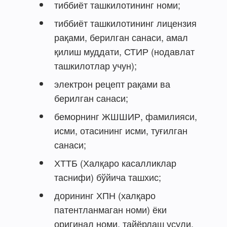
тиббиёт ташкилотининг номи;
тиббиёт ташкилотининг лицензия
рақами, берилган санаси, амал
қилиш муддати, СТИР (нодавлат
ташкилотлар учун);
электрон рецепт рақами ва
берилган санаси;
беморнинг ЖШШИР, фамилияси,
исми, отасининг исми, туғилган
санаси;
ХТТБ (Халқаро касалликлар
таснифи) бўйича ташхис;
дорининг ХПН (халқаро
патентланмаган номи) ёки
оригинал номи, тайёрлаш усули,