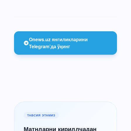
Onews.uz янгиликларини
Telegram’да ўқинг
ТАВСИЯ ЭТАМИЗ
Матнларни кириллчадан