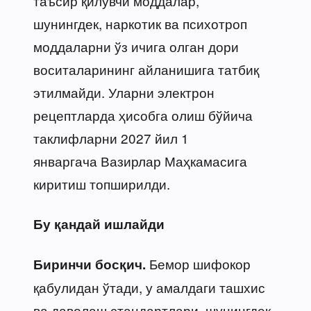
таъсир қилувчи моддалар,
шунингдек, наркотик ва психотроп
моддаларни ўз ичига олган дори
воситаларининг айланишига татбиқ
этилмайди. Уларни электрон
рецептларда ҳисобга олиш бўйича
таклифларни 2027 йил 1
январгача Вазирлар Маҳкамасига
киритиш топширилди.
Бу қандай ишлайди
Бемор шифокор
Биринчи босқич.
қабулидан ўтади, у амалдаги ташхис
ва даволаш стандартлари, шунингдек,