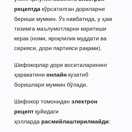
кўрсатилган дориларни
рецептда
бериши мумкин. Ўз навбатида, у ҳам
тизимга маълумотларни киритиши
керак (номи, яроқлилик муддати ва
серияси, дори партияси рақами).
Шифокорлар дори воситаларининг
ҳаракатини
кузатиб
онлайн
боришлари мумкин бўлади.
Шифокор томонидан
электрон
қуйидаги
рецепт
ҳолларда
:
расмийлаштирилмайди