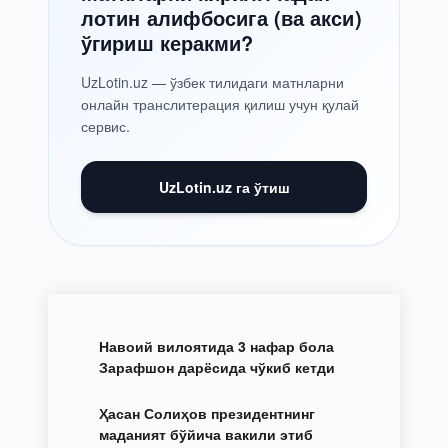
лотин алифбосига (ва акси)
ўгириш керакми?
UzLotin.uz — ўзбек тилидаги матнларни
онлайн транслитерация қилиш учун қулай
сервис.
UzLotin.uz га ўтиш
Навоий вилоятида 3 нафар бола
Зарафшон дарёсида чўкиб кетди
Ҳасан Солиҳов президентнинг
маданият бўйича вакили этиб