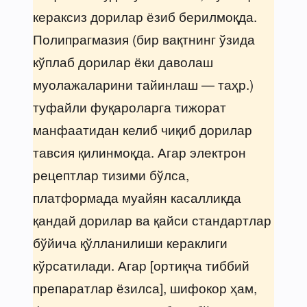
кераксиз дорилар ёзиб берилмоқда.
Полипрагмазия (бир вақтнинг ўзида
кўплаб дорилар ёки даволаш
муолажаларини тайинлаш — таҳр.)
туфайли фуқароларга тижорат
манфаатидан келиб чиқиб дорилар
тавсия қилинмоқда. Агар электрон
рецептлар тизими бўлса,
платформада муайян касалликда
қандай дорилар ва қайси стандартлар
бўйича қўлланилиши кераклиги
кўрсатилади. Агар [ортиқча тиббий
препаратлар ёзилса], шифокор ҳам,