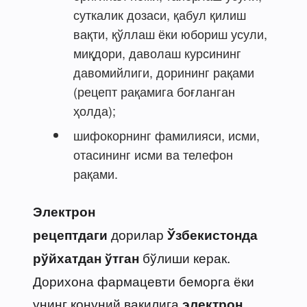
суткалик дозаси, қабул қилиш
вақти, қўллаш ёки юбориш усули,
миқдори, даволаш курсининг
давомийлиги, дорининг рақами
(рецепт рақамига боғланган
ҳолда);
шифокорнинг фамилияси, исми,
отасининг исми ва телефон
рақами.
Электрон
дорилар
рецептдаги
Ўзбекистонда
бўлиши керак.
рўйхатдан ўтган
Дорихона фармацевти беморга ёки
унинг қонуний вакилига
электрон