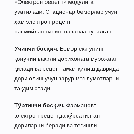
«Электрон рецепт» модулига
узатилади. Стационар беморлар учун
ҳам электрон рецепт
расмийлаштириш назарда тутилган.
Бемор ёки унинг
Учинчи босқич.
қонуний вакили дорихонага мурожаат
қилади ва рецепт амал қилиш даврида
дори олиш учун зарур маълумотларни
тақдим этади.
Фармацевт
Тўртинчи босқич.
электрон рецептда кўрсатилган
дориларни беради ва тегишли