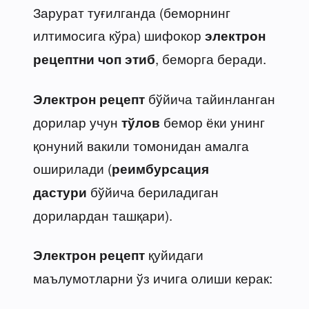
Зарурат туғилганда (беморнинг
илтимосига кўра) шифокор
электрон
, беморга беради.
рецептни чоп этиб
бўйича тайинланган
Электрон рецепт
дорилар учун
бемор ёки унинг
тўлов
қонуний вакили томонидан амалга
оширилади (
реимбурсация
бўйича бериладиган
дастури
дорилардан ташқари).
қуйидаги
Электрон рецепт
маълумотларни ўз ичига олиши керак: