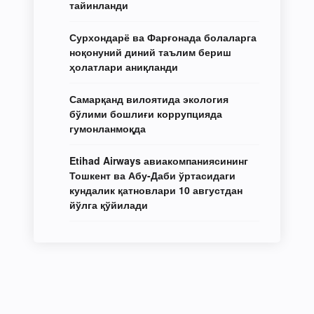
тайинланди
Сурхондарё ва Фарғонада болаларга
ноқонуний диний таълим бериш
ҳолатлари аниқланди
Самарқанд вилоятида экология
бўлими бошлиғи коррупцияда
гумонланмоқда
Etihad Airways авиакомпаниясининг
Тошкент ва Абу-Даби ўртасидаги
кундалик қатновлари 10 августдан
йўлга қўйилади