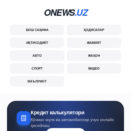
ONEWS
.UZ
БОШ САҲИФА
ҲОДИСАЛАР
ИҚТИСОДИЁТ
ЖАМИЯТ
АВТО
ЖАҲОН
СПОРТ
ВИДЕО
МАЪЛУМОТ
Кредит калькулятори
Кўчмас мулк ва автомобиллар учун онлайн
ҳисоблаш