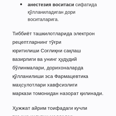
сифатида
анестезия воситаси
қўлланиладиган дори
воситаларига.
Тиббиёт ташкилотларида электрон
рецептларнинг тўғри
юритилиши Соғлиқни сақлаш
вазирлиги ва унинг ҳудудий
бўлинмалари, дорихоналарда
қўлланилиши эса Фармацевтика
маҳсулотлари хавфсизлиги
маркази томонидан назорат қилинади.
Ҳужжат айрим тоифадаги кучли