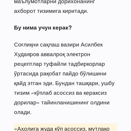
маълумотларни дорихонанинг
ахборот тизимига киритади.
Бу нима учун керак?
Соғлиқни сақлаш вазири Асилбек
Худаяров аввалроқ электрон
рецептлар туфайли тадбиркорлар
ўртасида рақобат пайдо бўлишини
қайд этган эди. Бундан ташқари, ушбу
тизим «кўплаб асоссиз ва кераксиз
дорилар» тайинланишининг олдини
олади.
«Аҳолига жуда кўп асоссиз, мутлақо