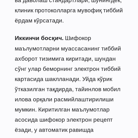
клиник протоколларга мувофиқ тиббий
ёрдам кўрсатади.
Шифокор
Иккинчи босқич.
маълумотларни муассасанинг тиббий
ахборот тизимига киритади, шундан
сўнг улар беморнинг электрон тиббий
картасида шаклланади. Уйда кўрик
ўтказилган тақдирда, тайинлов мобил
илова орқали расмийлаштирилиши
мумкин. Киритилган маълумотлар
асосида шифокор электрон рецепт
ёзади, у автоматик равишда