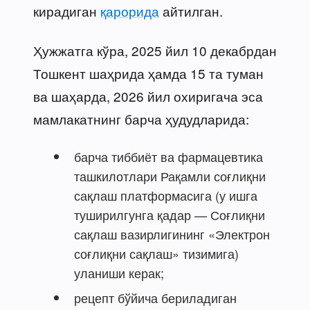
кирадиган
қарорида
айтилган.
Ҳужжатга кўра, 2025 йил 10 декабрдан
Тошкент шаҳрида ҳамда 15 та туман
ва шаҳарда, 2026 йил охиригача эса
мамлакатнинг барча ҳудудларида:
барча тиббиёт ва фармацевтика
ташкилотлари Рақамли соғлиқни
сақлаш платформасига (у ишга
туширилгунга қадар — Соғлиқни
сақлаш вазирлигининг «Электрон
соғлиқни сақлаш» тизимига)
уланиши керак;
рецепт бўйича бериладиган