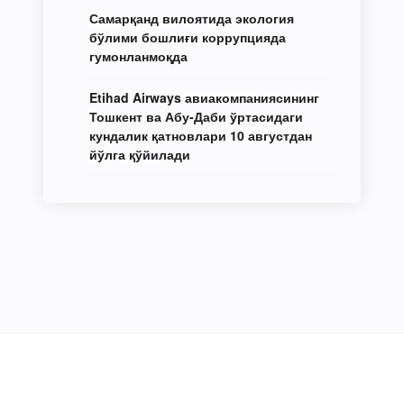
Самарқанд вилоятида экология
бўлими бошлиғи коррупцияда
гумонланмоқда
Etihad Airways авиакомпаниясининг
Тошкент ва Абу-Даби ўртасидаги
кундалик қатновлари 10 августдан
йўлга қўйилади