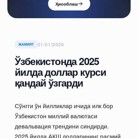
Ҳисоблаш
01/01/2026
ЖАМИЯТ
Ўзбекистонда 2025
йилда доллар курси
қандай ўзгарди
Сўнгги ўн йилликлар ичида илк бор
Ўзбекистон миллий валютаси
девальвация трендини синдирди.
2025 йилда АҚШ долларининг расмий