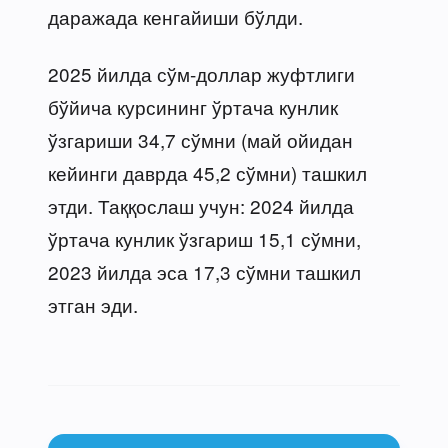
даражада кенгайиши бўлди.
2025 йилда сўм-доллар жуфтлиги
бўйича курсининг ўртача кунлик
ўзгариши 34,7 сўмни (май ойидан
кейинги даврда 45,2 сўмни) ташкил
этди. Таққослаш учун: 2024 йилда
ўртача кунлик ўзгариш 15,1 сўмни,
2023 йилда эса 17,3 сўмни ташкил
этган эди.