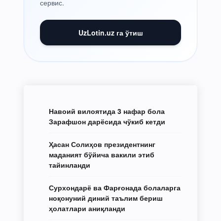
сервис.
UzLotin.uz га ўтиш
Навоий вилоятида 3 нафар бола
Зарафшон дарёсида чўкиб кетди
Ҳасан Солиҳов президентнинг
маданият бўйича вакили этиб
тайинланди
Сурхондарё ва Фарғонада болаларга
ноқонуний диний таълим бериш
ҳолатлари аниқланди