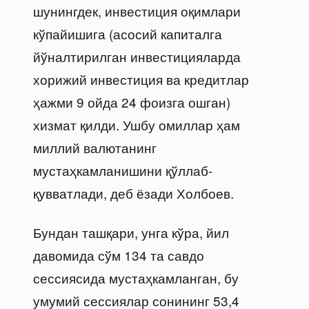
шунингдек, инвестиция оқимлари
кўпайишига (асосий капиталга
йўналтирилган инвестицияларда
хорижий инвестиция ва кредитлар
ҳажми 9 ойда 24 фоизга ошган)
хизмат қилди. Ушбу омиллар ҳам
миллий валютанинг
мустаҳкамланишини қўллаб-
қувватлади, деб ёзади Холбоев.
Бундан ташқари, унга кўра, йил
давомида сўм 134 та савдо
сессиясида мустаҳкамланган, бу
умумий сессиялар сонининг 53,4