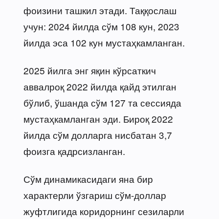
фоизини ташкил этади. Таққослаш
учун: 2024 йилда сўм 108 кун, 2023
йилда эса 102 кун мустаҳкамланган.
2025 йилга энг яқин кўрсаткич
аввалроқ 2022 йилда қайд этилган
бўлиб, ўшанда сўм 127 та сессияда
мустаҳкамланган эди. Бироқ 2022
йилда сўм долларга нисбатан 3,7
фоизга қадрсизланган.
Сўм динамикасидаги яна бир
характерли ўзгариш сўм-доллар
жуфтлигида коридорнинг сезиларли