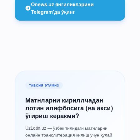
Onews.uz янгиликларини
Telegram’да ўқинг
ТАВСИЯ ЭТАМИЗ
Матнларни кириллчадан
лотин алифбосига (ва акси)
ўгириш керакми?
UzLotin.uz — ўзбек тилидаги матнларни
онлайн транслитерация қилиш учун қулай