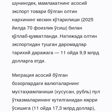
шунингдек, мамлакатнинг асосий
экспорт товари бўлган олтин
нархининг кескин кўтарилиши (2025
йилда 70 фоизлик ўсиш) билан
қўллаб-қувватланди. Натижада олтин
экспортидан тушган даромадлар
тарихий даражага — 11 ойда 9,9 млрд
долларга етди.
Миграция асосий бўлган
бозорлардаги валюталарнинг
мустаҳкамланиши (хусусан, рубль) пул
ўтказмаларининг кутилганидан юқори
ўсишига (11 ойда 17,3 млрд доллар),