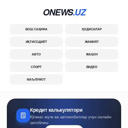
ONEWS
.UZ
БОШ САҲИФА
ҲОДИСАЛАР
ИҚТИСОДИЁТ
ЖАМИЯТ
АВТО
ЖАҲОН
СПОРТ
ВИДЕО
МАЪЛУМОТ
Кредит калькулятори
Кўчмас мулк ва автомобиллар учун онлайн
ҳисоблаш