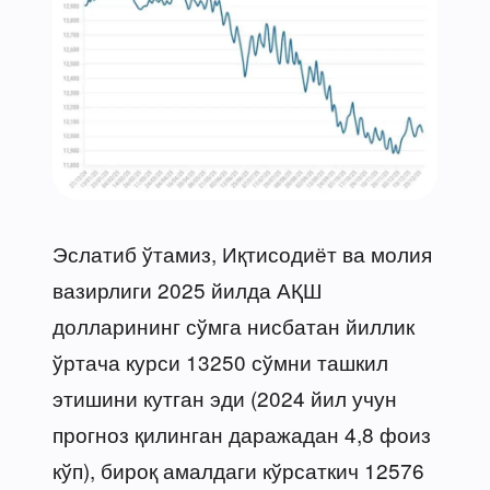
Эслатиб ўтамиз, Иқтисодиёт ва молия
вазирлиги 2025 йилда АҚШ
долларининг сўмга нисбатан йиллик
ўртача курси 13250 сўмни ташкил
этишини кутган эди (2024 йил учун
прогноз қилинган даражадан 4,8 фоиз
кўп), бироқ амалдаги кўрсаткич 12576