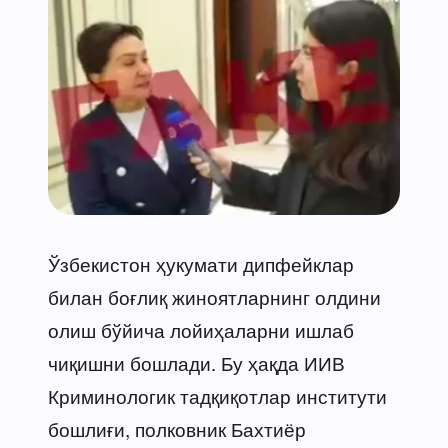
Ўзбекистон ҳукумати дипфейклар
билан боғлиқ жиноятларнинг олдини
олиш бўйича лойиҳаларни ишлаб
чиқишни бошлади. Бу ҳақда ИИВ
Криминологик тадқиқотлар институти
бошлиғи, полковник Бахтиёр