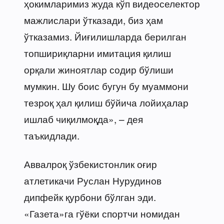
ҳокимларимиз жуда кўп видеоселектор
мажлислари ўтказади, биз ҳам
ўтказамиз. Йиғилишларда берилган
топшириқларни имитация қилиш
орқали жиноятлар содир бўлиши
мумкин. Шу боис бугун бу муаммони
тезроқ ҳал қилиш бўйича лойиҳалар
ишлаб чиқилмоқда», – дея
таъкидлади.
Аввалроқ ўзбекистонлик оғир
атлетикачи Руслан Нурудинов
дипфейк қурбони бўлган эди.
«Газета»га гўёки спортчи номидан