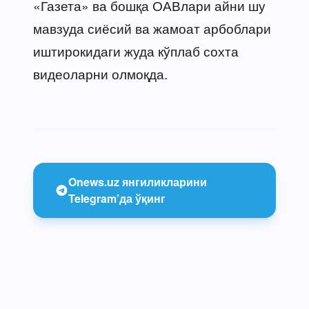
«Газета» ва бошқа ОАВлари айни шу
мавзуда сиёсий ва жамоат арбоблари
иштирокидаги жуда кўплаб сохта
видеоларни олмоқда.
Onews.uz янгиликларини
Telegram’да ўқинг