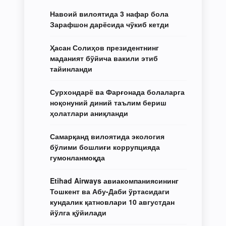
Навоий вилоятида 3 нафар бола
Зарафшон дарёсида чўкиб кетди
Ҳасан Солиҳов президентнинг
маданият бўйича вакили этиб
тайинланди
Сурхондарё ва Фарғонада болаларга
ноқонуний диний таълим бериш
ҳолатлари аниқланди
Самарқанд вилоятида экология
бўлими бошлиғи коррупцияда
гумонланмоқда
Etihad Airways авиакомпаниясининг
Тошкент ва Абу-Даби ўртасидаги
кундалик қатновлари 10 августдан
йўлга қўйилади