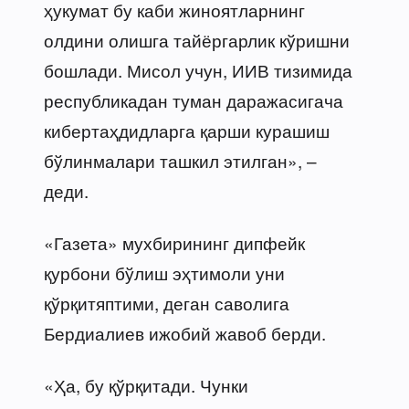
ҳукумат бу каби жиноятларнинг
олдини олишга тайёргарлик кўришни
бошлади. Мисол учун, ИИВ тизимида
республикадан туман даражасигача
кибертаҳдидларга қарши курашиш
бўлинмалари ташкил этилган», –
деди.
«Газета» мухбирининг дипфейк
қурбони бўлиш эҳтимоли уни
қўрқитяптими, деган саволига
Бердиалиев ижобий жавоб берди.
«Ҳа, бу қўрқитади. Чунки