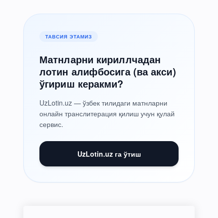
ТАВСИЯ ЭТАМИЗ
Матнларни кириллчадан
лотин алифбосига (ва акси)
ўгириш керакми?
UzLotin.uz — ўзбек тилидаги матнларни
онлайн транслитерация қилиш учун қулай
сервис.
UzLotin.uz га ўтиш