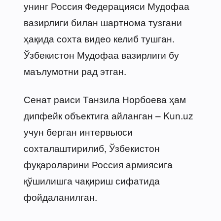
унинг Россия Федерацияси Мудофаа
вазирлиги билан шартнома тузгани
ҳақида сохта видео келиб тушган.
Ўзбекистон Мудофаа вазирлиги бу
маълумотни рад этган.
Сенат раиси Танзила Норбоева ҳам
дипфейк объектига айланган – Kun.uz
учун берган интервьюси
сохталаштирилиб, Ўзбекистон
фуқароларини Россия армиясига
қўшилишга чақириш сифатида
фойдаланилган.