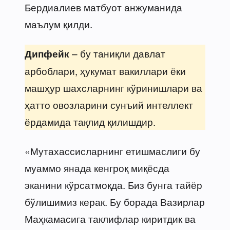
Бердиалиев матбуот анжуманида
маълум қилди.
– бу таниқли давлат
Дипфейк
арбоблари, ҳукумат вакиллари ёки
машҳур шахсларнинг кўринишлари ва
ҳатто овозларини сунъий интеллект
ёрдамида тақлид қилишдир.
«Мутахассисларнинг етишмаслиги бу
муаммо янада кенгроқ миқёсда
эканини кўрсатмоқда. Биз бунга тайёр
бўлишимиз керак. Бу борада Вазирлар
Маҳкамасига таклифлар киритдик ва