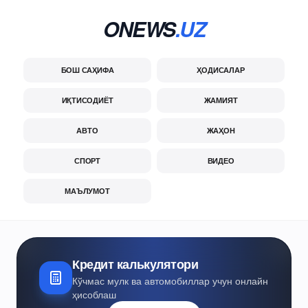
ONEWS
.UZ
БОШ САҲИФА
ҲОДИСАЛАР
ИҚТИСОДИЁТ
ЖАМИЯТ
АВТО
ЖАҲОН
СПОРТ
ВИДЕО
МАЪЛУМОТ
Кредит калькулятори
Кўчмас мулк ва автомобиллар учун онлайн
ҳисоблаш