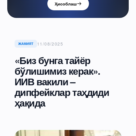
Ҳисоблаш
11/08/2025
ЖАМИЯТ
«Биз бунга тайёр
бўлишимиз керак».
ИИВ вакили –
дипфейклар таҳдиди
ҳақида