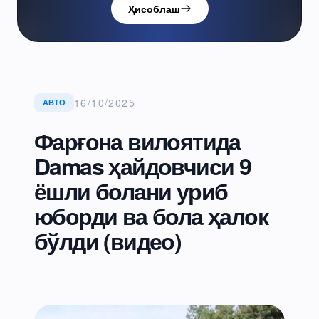
Ҳисоблаш
16/10/2025
АВТО
Фарғона вилоятида
Damas ҳайдовчиси 9
ёшли болани уриб
юборди ва бола ҳалок
бўлди (видео)