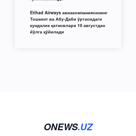
Etihad Airways авиакомпаниясининг
Тошкент ва Абу-Даби ўртасидаги
кундалик қатновлари 10 августдан
йўлга қўйилади
ONEWS
.UZ