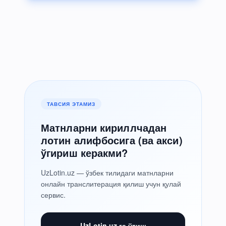
ТАВСИЯ ЭТАМИЗ
Матнларни кириллчадан
лотин алифбосига (ва акси)
ўгириш керакми?
UzLotin.uz — ўзбек тилидаги матнларни
онлайн транслитерация қилиш учун қулай
сервис.
UzLotin.uz га ўтиш