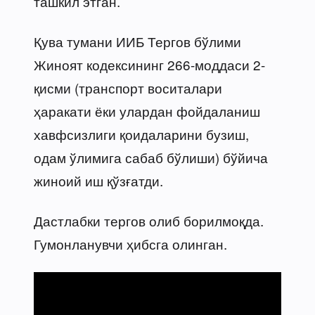
ташкил этган.
Қува тумани ИИБ Тергов бўлими
Жиноят кодексининг 266-моддаси 2-
қисми (транспорт воситалари
ҳаракати ёки улардан фойдаланиш
хавфсизлиги қоидаларини бузиш,
одам ўлимига сабаб бўлиши) бўйича
жиноий иш қўзғатди.
Дастлабки тергов олиб борилмоқда.
Гумонланувчи ҳибсга олинган.