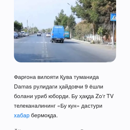
Фарғона вилояти Қува туманида
Damas рулидаги ҳайдовчи 9 ёшли
болани уриб юборди. Бу ҳақда Zo‘r TV
телеканалининг «Бу кун» дастури
хабар
бермоқда.