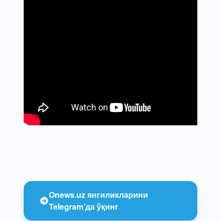
Onews.uz янгиликларини
Telegram’да ўқинг