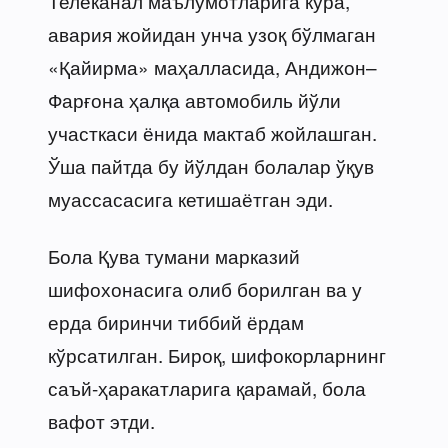
Телеканал маълумотларига кўра,
авария жойидан унча узоқ бўлмаган
«Қайирма» маҳалласида, Андижон–
Фарғона ҳалқа автомобиль йўли
участкаси ёнида мактаб жойлашган.
Ўша пайтда бу йўлдан болалар ўқув
муассасасига кетишаётган эди.
Бола Қува тумани марказий
шифохонасига олиб борилган ва у
ерда биринчи тиббий ёрдам
кўрсатилган. Бироқ, шифокорларнинг
саъй-ҳаракатларига қарамай, бола
вафот этди.