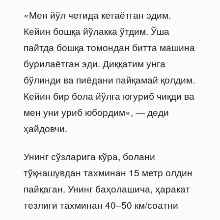
«Мен йўл четида кетаётган эдим.
Кейин бошқа йўлакка ўтдим. Ўша
пайтда бошқа томондан битта машина
бурилаётган эди. Диққатим унга
бўлинди ва пиёдани пайқамай қолдим.
Кейин бир бола йўлга югуриб чиқди ва
мен уни уриб юбордим», — деди
ҳайдовчи.
Унинг сўзларига кўра, болани
тўқнашувдан тахминан 15 метр олдин
пайқаган. Унинг баҳолашича, ҳаракат
тезлиги тахминан 40–50 км/соатни