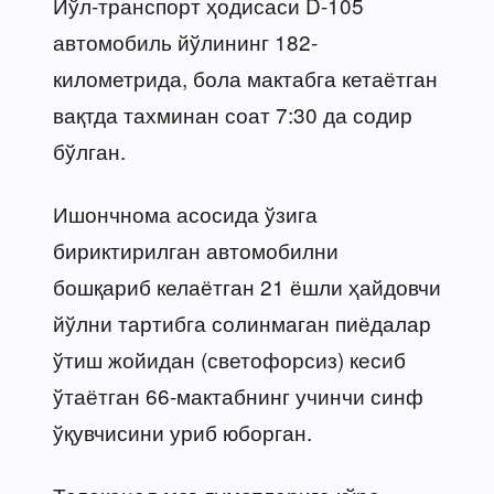
Йўл-транспорт ҳодисаси D-105
автомобиль йўлининг 182-
километрида, бола мактабга кетаётган
вақтда тахминан соат 7:30 да содир
бўлган.
Ишончнома асосида ўзига
бириктирилган автомобилни
бошқариб келаётган 21 ёшли ҳайдовчи
йўлни тартибга солинмаган пиёдалар
ўтиш жойидан (светофорсиз) кесиб
ўтаётган 66-мактабнинг учинчи синф
ўқувчисини уриб юборган.