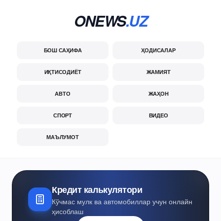
ONEWS
.UZ
БОШ САҲИФА
ҲОДИСАЛАР
ИҚТИСОДИЁТ
ЖАМИЯТ
АВТО
ЖАҲОН
СПОРТ
ВИДЕО
МАЪЛУМОТ
Кредит калькулятори
Кўчмас мулк ва автомобиллар учун онлайн
ҳисоблаш