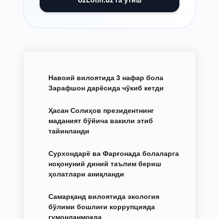
Навоий вилоятида 3 нафар бола
Зарафшон дарёсида чўкиб кетди
Ҳасан Солиҳов президентнинг
маданият бўйича вакили этиб
тайинланди
Сурхондарё ва Фарғонада болаларга
ноқонуний диний таълим бериш
ҳолатлари аниқланди
Самарқанд вилоятида экология
бўлими бошлиғи коррупцияда
гумонланмоқда