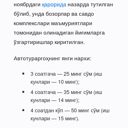
ноябрдаги
қарорида
назарда тутилган
бўлиб, унда бозорлар ва савдо
комплекслари маъмуриятлари
томонидан олинадиган йиғимларга
ўзгартиришлар киритилган.
Автотураргоҳнинг янги нархи:
3 соатгача — 25 минг сўм (иш
кунлари — 10 минг);
4 соатгача — 35 минг сўм (иш
кунлари — 14 минг);
4 соатдан кўп — 50 минг сўм (иш
кунлари — 15 минг).