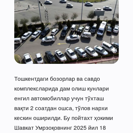
Тошкентдаги бозорлар ва савдо
комплексларида дам олиш кунлари
енгил автомобиллар учун тўхташ
вақти 2 соатдан ошса, тўлов нархи
кескин оширилди. Бу пойтахт ҳокими
Шавкат Умрзоқовнинг 2025 йил 18