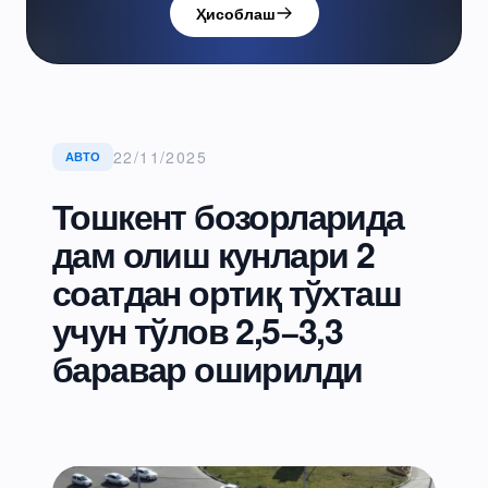
Ҳисоблаш
22/11/2025
АВТО
Тошкент бозорларида
дам олиш кунлари 2
соатдан ортиқ тўхташ
учун тўлов 2,5−3,3
баравар оширилди