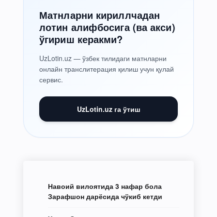
Матнларни кириллчадан
лотин алифбосига (ва акси)
ўгириш керакми?
UzLotin.uz — ўзбек тилидаги матнларни
онлайн транслитерация қилиш учун қулай
сервис.
UzLotin.uz га ўтиш
Навоий вилоятида 3 нафар бола
Зарафшон дарёсида чўкиб кетди