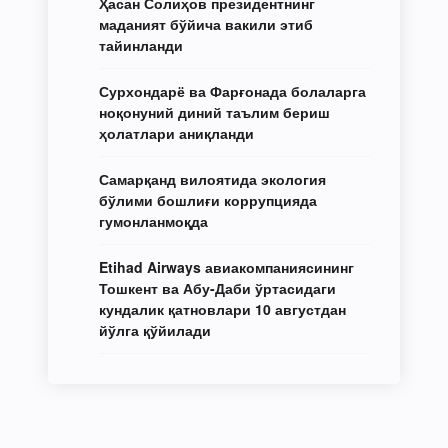
Ҳасан Солиҳов президентнинг
маданият бўйича вакили этиб
тайинланди
Сурхондарё ва Фарғонада болаларга
ноқонуний диний таълим бериш
ҳолатлари аниқланди
Самарқанд вилоятида экология
бўлими бошлиғи коррупцияда
гумонланмоқда
Etihad Airways авиакомпаниясининг
Тошкент ва Абу-Даби ўртасидаги
кундалик қатновлари 10 августдан
йўлга қўйилади