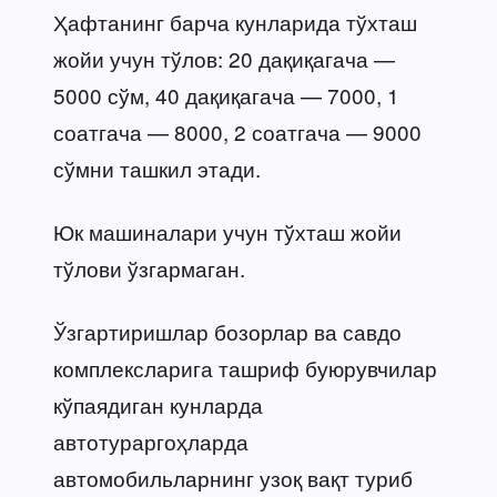
Ҳафтанинг барча кунларида тўхташ
жойи учун тўлов: 20 дақиқагача —
5000 сўм, 40 дақиқагача — 7000, 1
соатгача — 8000, 2 соатгача — 9000
сўмни ташкил этади.
Юк машиналари учун тўхташ жойи
тўлови ўзгармаган.
Ўзгартиришлар бозорлар ва савдо
комплексларига ташриф буюрувчилар
кўпаядиган кунларда
автотураргоҳларда
автомобильларнинг узоқ вақт туриб