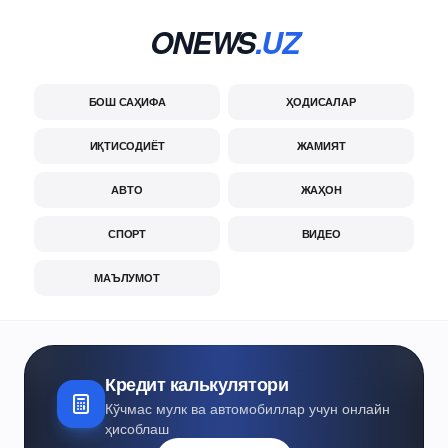
ONEWS
.UZ
БОШ САҲИФА
ҲОДИСАЛАР
ИҚТИСОДИЁТ
ЖАМИЯТ
АВТО
ЖАҲОН
СПОРТ
ВИДЕО
МАЪЛУМОТ
Кредит калькулятори
Кўчмас мулк ва автомобиллар учун онлайн
ҳисоблаш