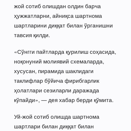
жой сотиб олишдан олдин барча
ҳужжатларни, айниқса шартнома
шартларини диққат билан ўрганишни
тавсия қилди.
«Сўнгги пайтларда қурилиш соҳасида,
ноқонуний молиявий схемаларда,
хусусан, пирамида шаклидаги
таклифлар бўйича фирибгарлик
ҳолатлари сезиларли даражада
кўпайди», — дея хабар берди қўмита.
Уй-жой сотиб олишда шартнома
шартлари билан диққат билан