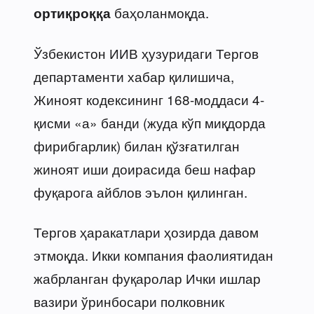
баҳоланмоқда.
ортиқроққа
Ўзбекистон ИИВ ҳузуридаги Тергов
департаменти хабар қилишича,
Жиноят кодексининг 168-моддаси 4-
қисми «а» банди (жуда кўп миқдорда
фирибгарлик) билан қўзғатилган
жиноят иши доирасида беш нафар
фуқарога айблов эълон қилинган.
Тергов ҳаракатлари ҳозирда давом
этмоқда. Икки компания фаолиятидан
жабрланган фуқаролар Ички ишлар
вазири ўринбосари полковник