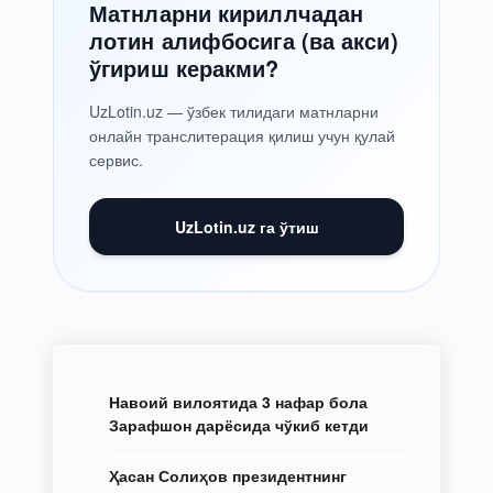
Матнларни кириллчадан
лотин алифбосига (ва акси)
ўгириш керакми?
UzLotin.uz — ўзбек тилидаги матнларни
онлайн транслитерация қилиш учун қулай
сервис.
UzLotin.uz га ўтиш
Навоий вилоятида 3 нафар бола
Зарафшон дарёсида чўкиб кетди
Ҳасан Солиҳов президентнинг