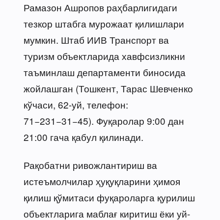
Рамазон Ашропов раҳбарлигидаги
тезкор штабга мурожаат қилишлари
мумкин. Штаб ИИВ Транспорт ва
туризм объектларида хавфсизликни
таъминлаш департаменти биносида
жойлашган (Тошкент, Тарас Шевченко
кўчаси, 62-уй, телефон:
71−231−31−45). Фуқаролар 9:00 дан
21:00 гача қабул қилинади.
Рақобатни ривожлантириш ва
истеъмолчилар ҳуқуқларини ҳимоя
қилиш қўмитаси фуқароларга қурилиш
объектларига маблағ киритиш ёки уй-