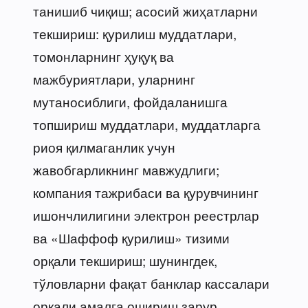
танишиб чиқиш; асосий жиҳатларни
текшириш: қурилиш муддатлари,
томонларнинг ҳуқуқ ва
мажбуриятлари, уларнинг
мутаносиблиги, фойдаланишга
топшириш муддатлари, муддатларга
риоя қилмаганлик учун
жавобгарликнинг мавжудлиги;
компания тажрибаси ва қурувчининг
ишончлилигини электрон реестрлар
ва «Шаффоф қурилиш» тизими
орқали текшириш; шунингдек,
тўловларни фақат банклар кассалари
орқали амалга ошириш зарур.