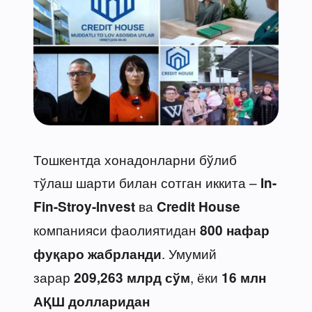
Тошкентда хонадонларни бўлиб
тўлаш шарти билан сотган иккита –
In-
ва
Fin-Stroy-Invest
Credit House
компанияси фаолиятидан
800 нафар
. Умумий
фуқаро жабрланди
зарар
, ёки
209,263 млрд сўм
16 млн
АҚШ долларидан