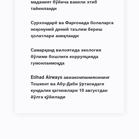
маданият бўйича вакили этиб
тайинланди
Сурхондарё ва Фарғонада болаларга
ноқонуний диний таълим бериш
ҳолатлари аниқланди
Самарқанд вилоятида экология
бўлими бошлиғи коррупцияда
гумонланмоқда
Etihad Airways авиакомпаниясининг
Тошкент ва Абу-Даби ўртасидаги
кундалик қатновлари 10 августдан
йўлга қўйилади