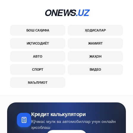
ONEWS
.UZ
БОШ САҲИФА
ҲОДИСАЛАР
ИҚТИСОДИЁТ
ЖАМИЯТ
АВТО
ЖАҲОН
СПОРТ
ВИДЕО
МАЪЛУМОТ
Кредит калькулятори
Кўчмас мулк ва автомобиллар учун онлайн
ҳисоблаш