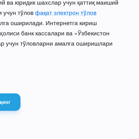
й ва юридик шахслар учун қаттиқ маиший
и учун тўлов
фақат электрон тўлов
лга оширилади. Интернетга кириш
ҳолиси банк кассалари ва «Ўзбекистон
ар учун тўловларни амалга оширишлари
қинг