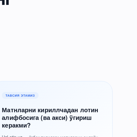
ТАВСИЯ ЭТАМИЗ
Матнларни кириллчадан лотин
алифбосига (ва акси) ўгириш
керакми?