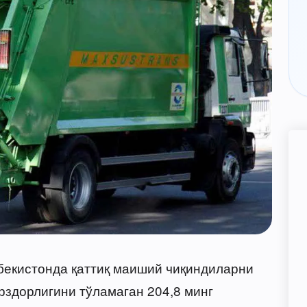
збекистонда қаттиқ маиший чиқиндиларни
рздорлигини тўламаган 204,8 минг