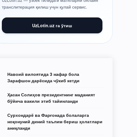
UzLotin.uz — ўзбек тилидаги матнларни онлайн
транслитерация қилиш учун қулай сервис.
UzLotin.uz га ўтиш
Навоий вилоятида 3 нафар бола
Зарафшон дарёсида чўкиб кетди
Ҳасан Солиҳов президентнинг маданият
бўйича вакили этиб тайинланди
Сурхондарё ва Фарғонада болаларга
ноқонуний диний таълим бериш ҳолатлари
аниқланди