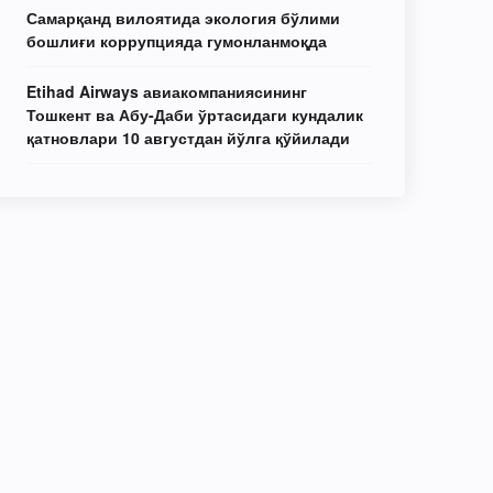
Самарқанд вилоятида экология бўлими
бошлиғи коррупцияда гумонланмоқда
Etihad Airways авиакомпаниясининг
Тошкент ва Абу-Даби ўртасидаги кундалик
қатновлари 10 августдан йўлга қўйилади