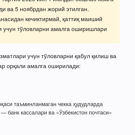
ди ва 5 ноябрдан жорий этилган.
анасидан кечиктирмай, қаттиқ маиший
и учун тўловларни амалга оширишлари
зматлари учун тўловларни қабул қилиш ва
ар орқали амалга оширилади:
лоқаси таъминланмаган чекка ҳудудларда
 — банк кассалари ва «Ўзбекистон почтаси»