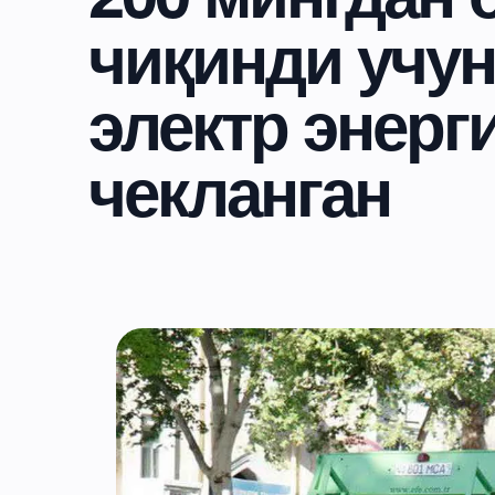
чиқинди учун
электр энерг
чекланган