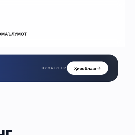
О
МАЪЛУМОТ
Ҳисоблаш
UZCALC.UZ
нг