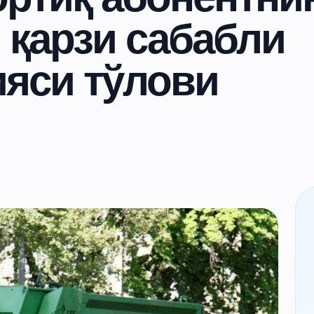
 қарзи сабабли
ияси тўлови