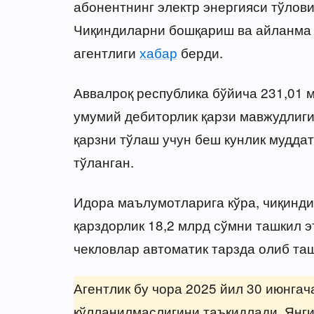
абонентнинг электр энергияси тўлови
Чиқиндиларни бошқариш ва айланма
агентлиги
хабар
берди.
Аввалроқ республика бўйича 231,01 
умумий дебиторлик қарзи мавжудлиги
қарзни тўлаш учун беш кунлик муддат
тўланган.
Идора маълумотларига кўра, чиқинди
қарздорлик 18,2 млрд сўмни ташкил э
чекловлар автоматик тарзда олиб та
Агентлик бу чора 2025 йил 30 июнгач
қўлланилмаслигини таъкидлади. Янги