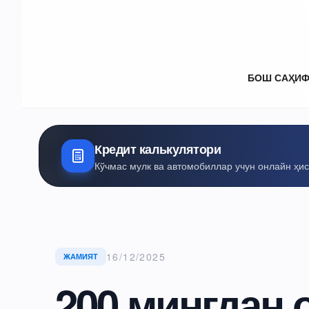
БОШ САҲИ
Кредит калькулятори
Кўчмас мулк ва автомобиллар учун онлайн ҳи
16/12/2025
ЖАМИЯТ
200 мингдан 