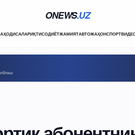
ONEWS
.UZ
ФА
ҲОДИСАЛАР
ИҚТИСОДИЁТ
ЖАМИЯТ
АВТО
ЖАҲОН
СПОРТ
ВИДЕ
соблаш
ортиқ абонентни