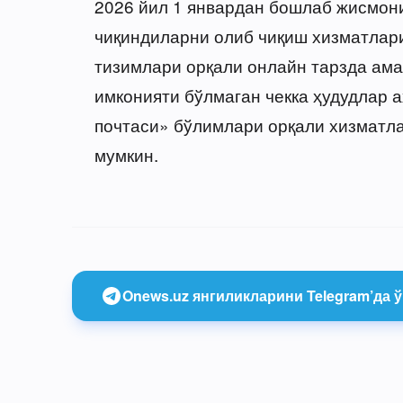
2026 йил 1 январдан бошлаб жисмони
чиқиндиларни олиб чиқиш хизматлар
тизимлари орқали онлайн тарзда ама
имконияти бўлмаган чекка ҳудудлар а
почтаси» бўлимлари орқали хизматл
мумкин.
Onews.uz янгиликларини Telegram’да ў