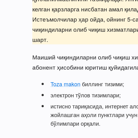
келган қарзларга нисбатан амал қила
Истеъмолчилар ҳар ойда, ойнинг 5-с
чиқиндиларни олиб чиқиш хизматлар
шарт.
Маиший чиқиндиларни олиб чиқиш хи
абонент ҳисобини юритиш қуйидагил
Toza makon
биллинг тизими;
электрон тўлов тизимлари;
истисно тариқасида, интернет а
жойлашган аҳоли пунктлари учун
бўлимлари орқали.