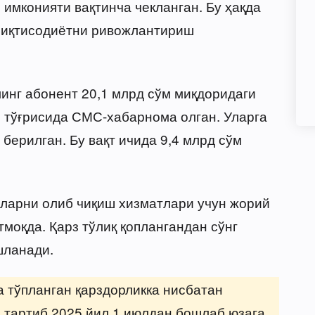
 имконияти вақтинча чекланган. Бу ҳақда
 иқтисодиётни ривожлантириш
минг абонент 20,1 млрд сўм миқдоридаги
 тўғрисида СМС-хабарнома олган. Уларга
 берилган. Бу вақт ичида 9,4 млрд сўм
ларни олиб чиқиш хизматлари учун жорий
тмоқда. Қарз тўлиқ қоплангандан сўнг
шланади.
а тўпланган қарздорликка нисбатан
 тартиб 2025 йил 1 июлдан бошлаб юзага