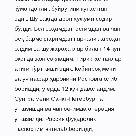
қўмондонлик буйруғини кутаётган
эдик. Шу вақтда дрон ҳужуми содир
бўлди. Бел соҳамдан, оёғимдан ва чап
оёқ бармоқларимдан парчали жароҳат
олдим ва шу жароҳатлар билан 14 кун
окопда жон сақладим. Тирик қолганлар
атиги тўрт киши эдик. Кейинроқ мени
ва уч нафар ҳарбийни Ростовга олиб
боришди, у ерда 12 кун даволандим.
Сўнгра мени Санкт-Петербургга
ўтказишди ва чап оёғимда операция
ўтказилди. Россия фуқаролик
паспортим янгилаб берилди,