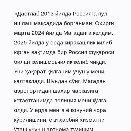
«Дастлаб 2013 йилда Россияга пул
ишлаш мақсадида борганман. Охирги
марта 2024 йилда Магаданга келдим.
2025 йилда у ерда киракашлик қилиб
юрган вақтимда бир Россия фуқароси
билан келишмовчилик келиб чиқди.
Уни ҳақорат қилганим учун у мени
калтаклади. Шундан сўнг, Магадан
аэропортидан шаҳар марказига
кетаётганимда полиция мени қўлга
олди. У ерда менга ё қонуний чора
кўрилишини, ёки ҳарбий хизматни
ўташ учун шартнома тузишим