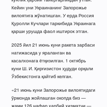
Кейин уни Украинанинг Запорожье
вилоятига жўнатишган. У ерда Россия
Қуролли Кучлари таркибида Украинага
қарши урушда фаол иштирок этган.
2025 йил 21 июнь куни ракета зарбаси
натижасида у яраланган ва
касалхонага ётқизилган. 1 октябрь
куни Ш. И. Қирғизистон ҳудуди орқали
Ўзбекистонга қайтиб келган.
«21 июнь куни Запорожье вилоятидаги
ўрмонда жойлашган окопда биз —
жами 126 нафар ҳарбий хизматчи —