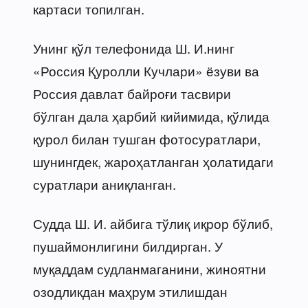
картаси топилган.
Унинг қўл телефонида Ш. И.нинг
«Россия Қуролли Кучлари» ёзуви ва
Россия давлат байроғи тасвири
бўлган дала ҳарбий кийимида, қўлида
қурол билан тушган фотосуратлари,
шунингдек, жароҳатланган ҳолатидаги
суратлари аниқланган.
Судда Ш. И. айбига тўлиқ иқрор бўлиб,
пушаймонлигини билдирган. У
муқаддам судланмаганини, жиноятни
озодликдан маҳрум этилишдан