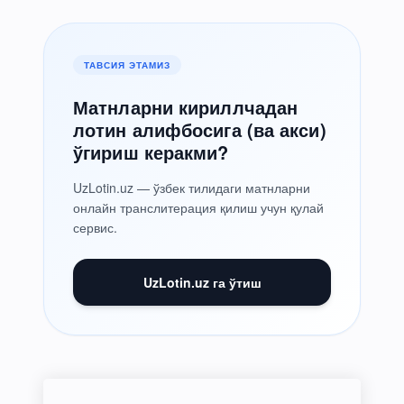
ТАВСИЯ ЭТАМИЗ
Матнларни кириллчадан
лотин алифбосига (ва акси)
ўгириш керакми?
UzLotin.uz — ўзбек тилидаги матнларни
онлайн транслитерация қилиш учун қулай
сервис.
UzLotin.uz га ўтиш