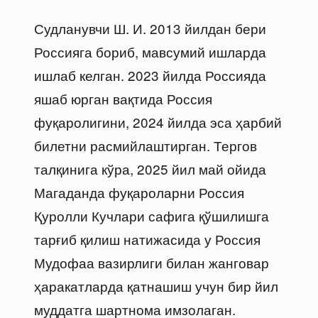
Судланувчи Ш. И. 2013 йилдан бери
Россияга бориб, мавсумий ишларда
ишлаб келган. 2023 йилда Россияда
яшаб юрган вақтида Россия
фуқаролигини, 2024 йилда эса ҳарбий
билетни расмийлаштирган. Тергов
талқинига кўра, 2025 йил май ойида
Магаданда фуқароларни Россия
Қуролли Кучлари сафига қўшилишга
тарғиб қилиш натижасида у Россия
Мудофаа вазирлиги билан жанговар
ҳаракатларда қатнашиш учун бир йил
муддатга шартнома имзолаган.