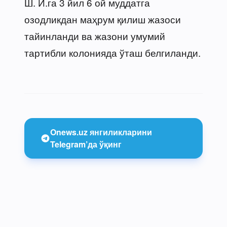
Ш. И.га 3 йил 6 ой муддатга
озодликдан маҳрум қилиш жазоси
тайинланди ва жазони умумий
тартибли колонияда ўташ белгиланди.
Onews.uz янгиликларини
Telegram’да ўқинг