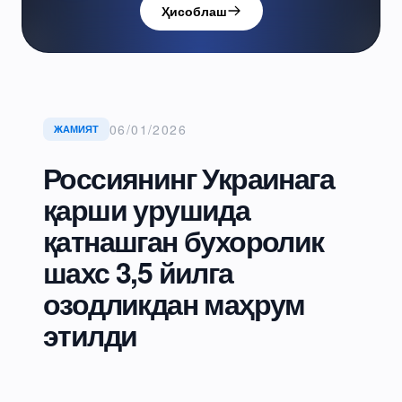
Ҳисоблаш
06/01/2026
ЖАМИЯТ
Россиянинг Украинага
қарши урушида
қатнашган бухоролик
шахс 3,5 йилга
озодликдан маҳрум
этилди