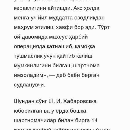
кераклигини айтишди. Акс ҳолда
менга уч йил муддатга озодликдан
маҳрум этилиш хавфи бор эди. Тўрт
ой давомида махсус ҳарбий
операцияда қатнашиб, қамоққа
тушмаслик учун қайтиб келиш
мумкинлигини билгач, шартнома
имзоладим», — деб баён берган
судланувчи.
Шундан сўнг Ш. И. Хабаровскка
юборилган ва у ерда бошқа
шартномачилар билан бирга 14
кунлик ҳарбий тайёргарликдан ўтган.