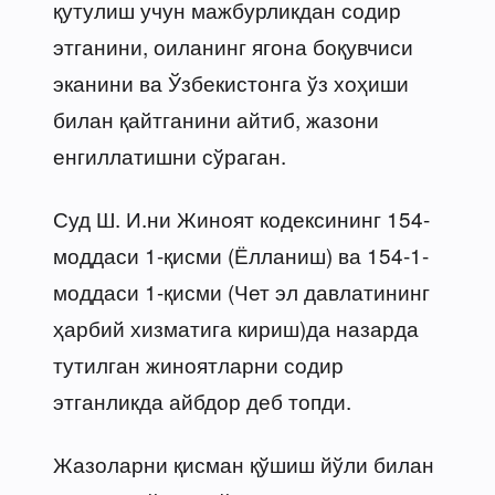
қутулиш учун мажбурликдан содир
этганини, оиланинг ягона боқувчиси
эканини ва Ўзбекистонга ўз хоҳиши
билан қайтганини айтиб, жазони
енгиллатишни сўраган.
Суд Ш. И.ни Жиноят кодексининг 154-
моддаси 1-қисми (Ёлланиш) ва 154-1-
моддаси 1-қисми (Чет эл давлатининг
ҳарбий хизматига кириш)да назарда
тутилган жиноятларни содир
этганликда айбдор деб топди.
Жазоларни қисман қўшиш йўли билан