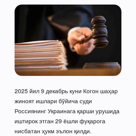
2025 йил 9 декабрь куни Когон шаҳар
жиноят ишлари бўйича суди
Россиянинг Украинага қарши урушида
иштирок этган 29 ёшли фуқарога
нисбатан ҳукм эълон қилди.