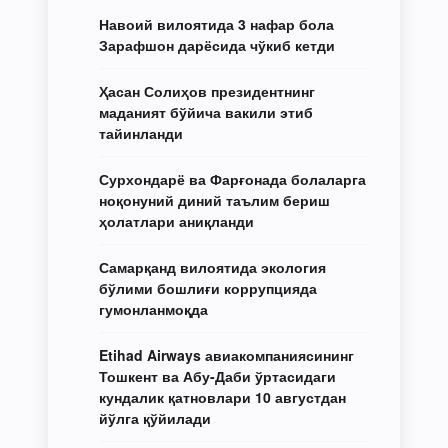
Навоий вилоятида 3 нафар бола
Зарафшон дарёсида чўкиб кетди
Ҳасан Солиҳов президентнинг
маданият бўйича вакили этиб
тайинланди
Сурхондарё ва Фарғонада болаларга
ноқонуний диний таълим бериш
ҳолатлари аниқланди
Самарқанд вилоятида экология
бўлими бошлиғи коррупцияда
гумонланмоқда
Etihad Airways авиакомпаниясининг
Тошкент ва Абу-Даби ўртасидаги
кундалик қатновлари 10 августдан
йўлга қўйилади