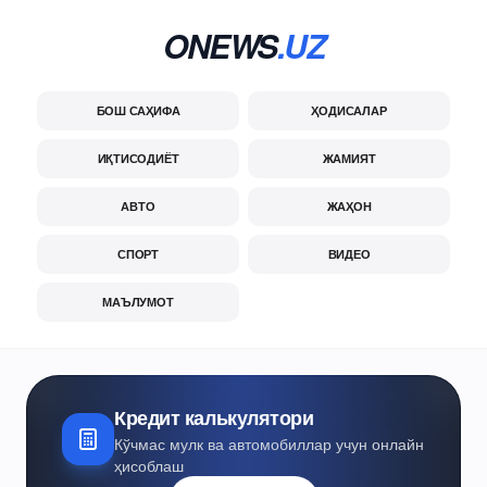
ONEWS
.UZ
БОШ САҲИФА
ҲОДИСАЛАР
ИҚТИСОДИЁТ
ЖАМИЯТ
АВТО
ЖАҲОН
СПОРТ
ВИДЕО
МАЪЛУМОТ
Кредит калькулятори
Кўчмас мулк ва автомобиллар учун онлайн
ҳисоблаш