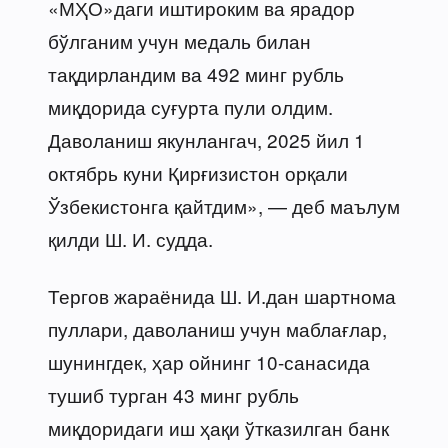
«МҲО»даги иштироким ва ярадор
бўлганим учун медаль билан
тақдирландим ва 492 минг рубль
миқдорида суғурта пули олдим.
Даволаниш якунлангач, 2025 йил 1
октябрь куни Қирғизистон орқали
Ўзбекистонга қайтдим», — деб маълум
қилди Ш. И. судда.
Тергов жараёнида Ш. И.дан шартнома
пуллари, даволаниш учун маблағлар,
шунингдек, ҳар ойнинг 10-санасида
тушиб турган 43 минг рубль
миқдоридаги иш ҳақи ўтказилган банк