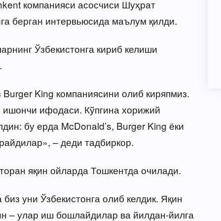
shkent компанияси асосчиси Шуҳрат
га берган интервьюсида маълум қилди.
ларнинг Ўзбекистонга кириб келиши
.
з Burger King компаниясини олиб киряпмиз.
н ишончи ифодаси. Кўпгина хорижий
ин: бу ерда McDonald’s, Burger King ёки
райдилар», – деди тадбиркор.
торан яқин ойларда Тошкентда очилади.
 биз уни Ўзбекистонга олиб келдик. Яқин
йин – улар иш бошлайдилар ва йилдан-йилга