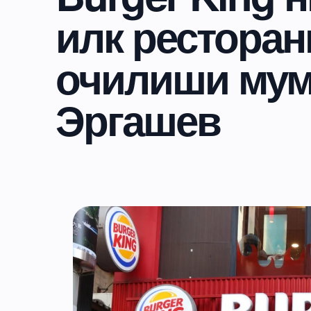
илк ресторан
очилиши мум
Эргашев