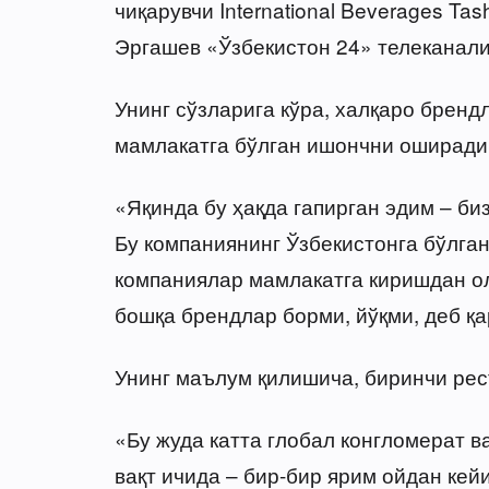
чиқарувчи International Beverages Ta
Эргашев «Ўзбекистон 24» телеканали
Унинг сўзларига кўра, халқаро бренд
мамлакатга бўлган ишончни оширади
«Яқинда бу ҳақда гапирган эдим – би
Бу компаниянинг Ўзбекистонга бўлга
компаниялар мамлакатга киришдан олд
бошқа брендлар борми, йўқми, деб қа
Унинг маълум қилишича, биринчи рес
«Бу жуда катта глобал конгломерат ва
вақт ичида – бир-бир ярим ойдан ке