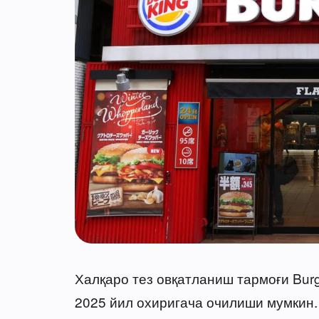
Халқаро тез овқатланиш тармоғи Burg
2025 йил охиригача очилиши мумкин.