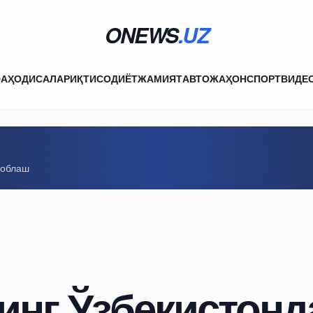
ONEWS
.UZ
ФА
ҲОДИСАЛАР
ИҚТИСОДИЁТ
ЖАМИЯТ
АВТО
ЖАҲОН
СПОРТ
ВИДЕ
соблаш
нинг Ўзбекистонд