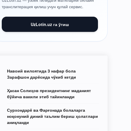
UzLotin.uz — ўзбек тилидаги матнларни онлайн
транслитерация қилиш учун қулай сервис.
UzLotin.uz га ўтиш
Навоий вилоятида 3 нафар бола
Зарафшон дарёсида чўкиб кетди
Ҳасан Солиҳов президентнинг маданият
бўйича вакили этиб тайинланди
Сурхондарё ва Фарғонада болаларга
ноқонуний диний таълим бериш ҳолатлари
аниқланди