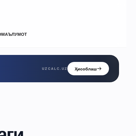
О
МАЪЛУМОТ
Ҳисоблаш
UZCALC.UZ
аги