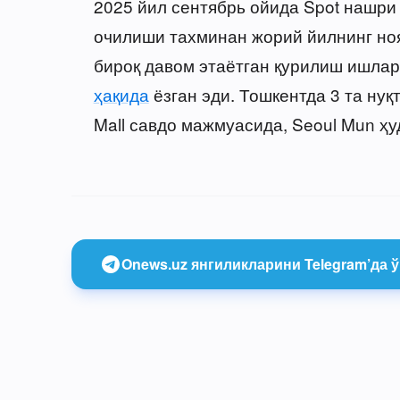
2025 йил сентябрь ойида Spot нашри
очилиши тахминан жорий йилнинг но
бироқ давом этаётган қурилиш ишлар
ҳақида
ёзган эди. Тошкентда 3 та нуқ
Mall савдо мажмуасида, Seoul Mun ҳу
Onews.uz янгиликларини Telegram’да ў