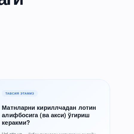
ТАВСИЯ ЭТАМИЗ
Матнларни кириллчадан лотин
алифбосига (ва акси) ўгириш
керакми?