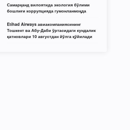
Самарқанд вилоятида экология бўлими
бошлиғи коррупцияда гумонланмоқда
Etihad Airways авиакомпаниясининг
Тошкент ва Абу-Даби ўртасидаги кундалик
қатновлари 10 августдан йўлга қўйилади