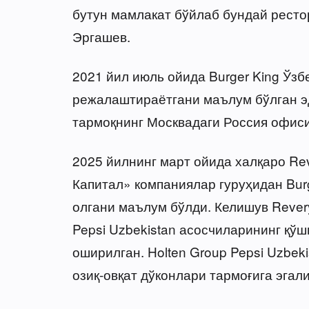
бутун мамлакат бўйлаб бундай ресто
Эргашев.
2021 йил июль ойида Burger King Ўзб
режалаштираётгани маълум бўлган эд
тармоқнинг Москвадаги Россия офиси
2025 йилнинг март ойида халқаро Re
Капитал» компаниялар гуруҳидан Bur
олгани маълум бўлди. Келишув Rever
Pepsi Uzbekistan асосчиларининг қўш
оширилган. Holten Group Pepsi Uzbeki
озиқ-овқат дўконлари тармоғига эгал