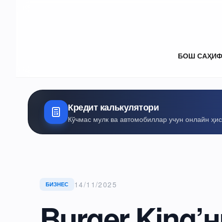
БОШ САҲИ
Кредит калькулятори
Кўчмас мулк ва автомобиллар учун онлайн ҳи
14/11/2025
БИЗНЕС
Burger King’