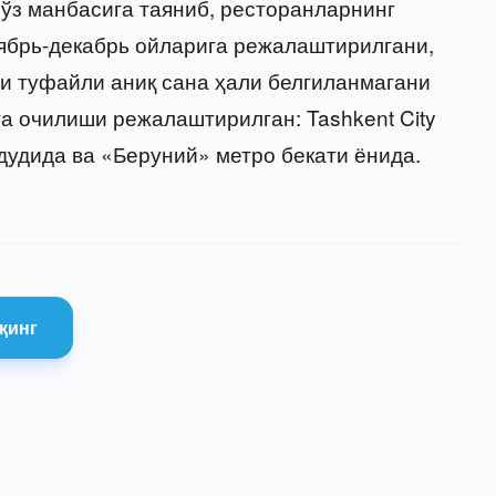
 ўз манбасига таяниб, ресторанларнинг
ябрь-декабрь ойларига режалаштирилгани,
и туфайли аниқ сана ҳали белгиланмагани
та очилиши режалаштирилган: Tashkent City
дудида ва «Беруний» метро бекати ёнида.
қинг