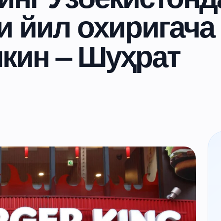
и йил охиригача
кин – Шуҳрат