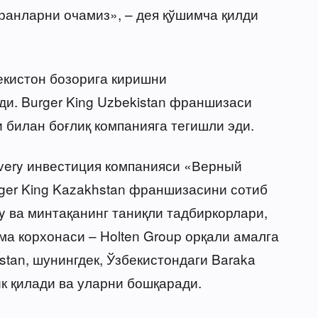
ранларни очамиз», – дея қўшимча қилди
екистон бозорига киришни
и. Burger King Uzbekistan франшизаси
 билан боғлиқ компанияга тегишли эди.
very инвестиция компанияси «Верный
ger King Kazakhstan франшизасини сотиб
y ва минтақанинг таниқли тадбиркорлари,
ма корхонаси – Holten Group орқали амалга
stan, шунингдек, Ўзбекистондаги Baraka
ик қилади ва уларни бошқаради.