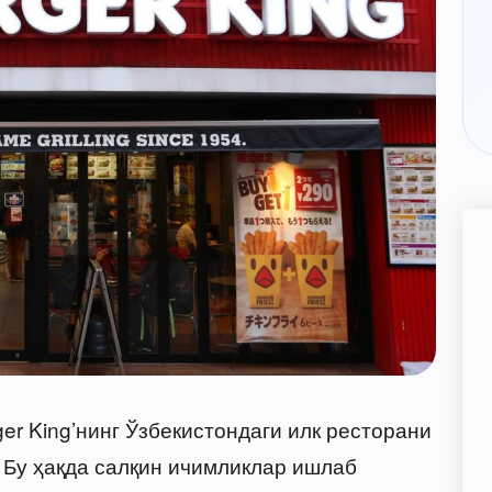
er King’нинг Ўзбекистондаги илк ресторани
 Бу ҳақда салқин ичимликлар ишлаб