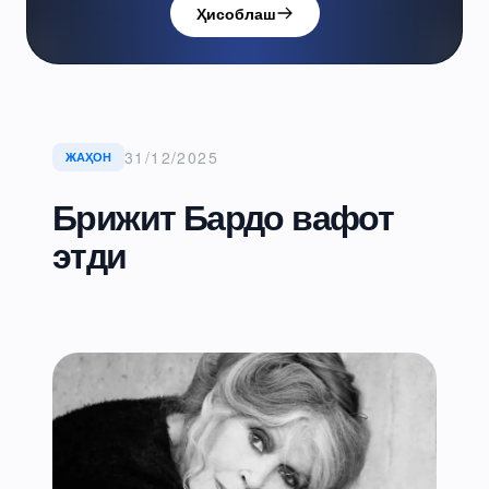
Ҳисоблаш
31/12/2025
ЖАҲОН
Брижит Бардо вафот
этди