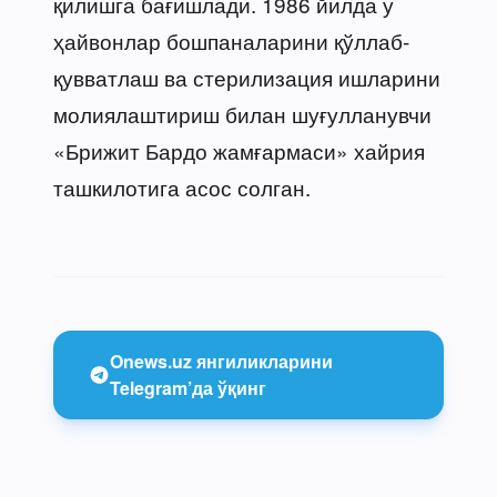
қилишга бағишлади. 1986 йилда у
ҳайвонлар бошпаналарини қўллаб-
қувватлаш ва стерилизация ишларини
молиялаштириш билан шуғулланувчи
«Брижит Бардо жамғармаси» хайрия
ташкилотига асос солган.
Onews.uz янгиликларини
Telegram’да ўқинг