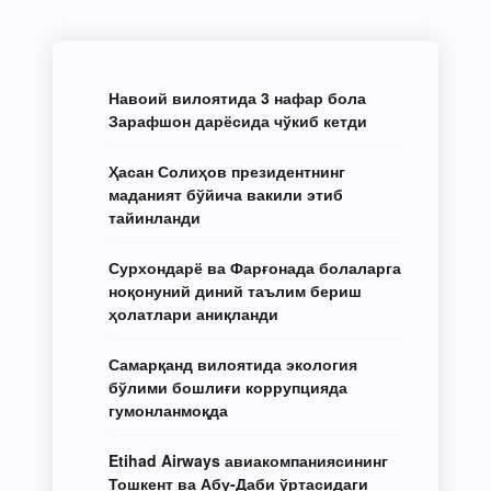
Навоий вилоятида 3 нафар бола
Зарафшон дарёсида чўкиб кетди
Ҳасан Солиҳов президентнинг
маданият бўйича вакили этиб
тайинланди
Сурхондарё ва Фарғонада болаларга
ноқонуний диний таълим бериш
ҳолатлари аниқланди
Самарқанд вилоятида экология
бўлими бошлиғи коррупцияда
гумонланмоқда
Etihad Airways авиакомпаниясининг
Тошкент ва Абу-Даби ўртасидаги