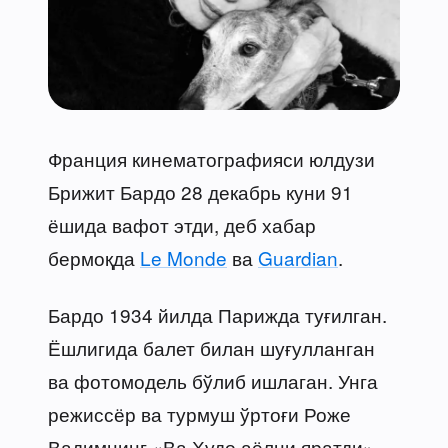
Франция кинематографияси юлдузи
Брижит Бардо 28 декабрь куни 91
ёшида вафот этди, деб хабар
бермоқда
Le Monde
ва
Guardian
.
Бардо 1934 йилда Парижда туғилган.
Ёшлигида балет билан шуғулланган
ва фотомодель бўлиб ишлаган. Унга
режиссёр ва турмуш ўртоғи Роже
Вадимнинг «Ва Худо аёлни яратди»