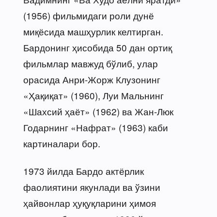
(1956) фильмидаги роли дунё
миқёсида машҳурлик келтирган.
Бардонинг ҳисобида 50 дан ортиқ
фильмлар мавжуд бўлиб, улар
орасида Анри-Жорж Клузонинг
«Ҳақиқат» (1960), Луи Мальнинг
«Шахсий ҳаёт» (1962) ва Жан-Люк
Годарнинг «Нафрат» (1963) каби
картиналари бор.
1973 йилда Бардо актёрлик
фаолиятини якунлади ва ўзини
ҳайвонлар ҳуқуқларини ҳимоя