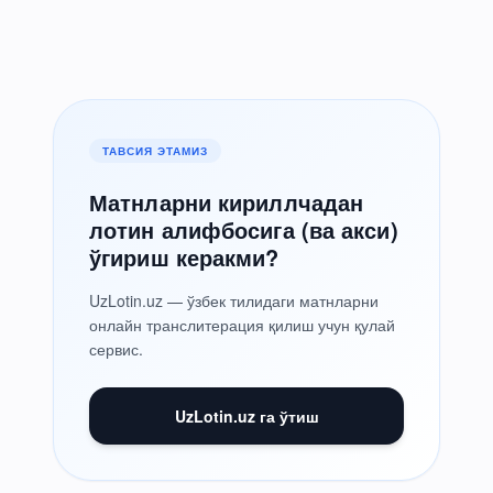
ТАВСИЯ ЭТАМИЗ
Матнларни кириллчадан
лотин алифбосига (ва акси)
ўгириш керакми?
UzLotin.uz — ўзбек тилидаги матнларни
онлайн транслитерация қилиш учун қулай
сервис.
UzLotin.uz га ўтиш