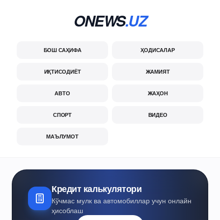
ONEWS
.UZ
БОШ САҲИФА
ҲОДИСАЛАР
ИҚТИСОДИЁТ
ЖАМИЯТ
АВТО
ЖАҲОН
СПОРТ
ВИДЕО
МАЪЛУМОТ
Кредит калькулятори
Кўчмас мулк ва автомобиллар учун онлайн
ҳисоблаш