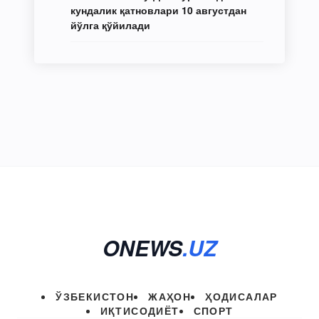
кундалик қатновлари 10 августдан
йўлга қўйилади
ONEWS
.UZ
ЎЗБЕКИСТОН
ЖАҲОН
ҲОДИСАЛАР
ИҚТИСОДИЁТ
СПОРТ