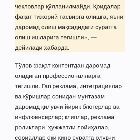
чекловлар қўлланилмайди. Қоидалар
фақат тижорий тасвирга олишга, яъни
даромад олиш мақсадидаги суратга
олиш ишларига тегишли», —
дейилади хабарда.
Тўлов фақат контентдан даромад
оладиган профессионалларга
тегишли. Гап реклама, интеграциялар
ва кўришлар сонидан мунтазам
даромад қилувчи йирик блогерлар ва
инфлюенсерлар; клиплар, реклама
роликлари, ҳужжатли лойиҳалар,
сериаллар ёки кино суратга олувчи