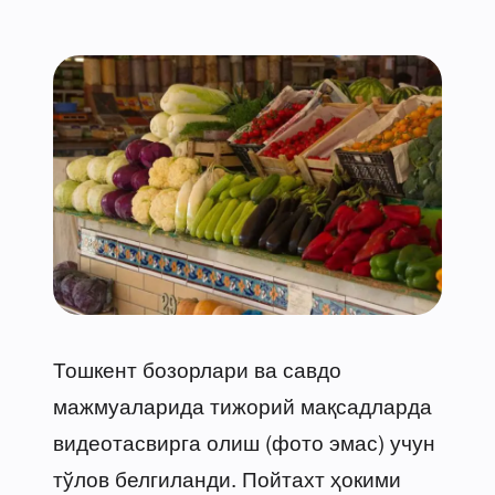
Тошкент бозорлари ва савдо
мажмуаларида тижорий мақсадларда
видеотасвирга олиш (фото эмас) учун
тўлов белгиланди. Пойтахт ҳокими