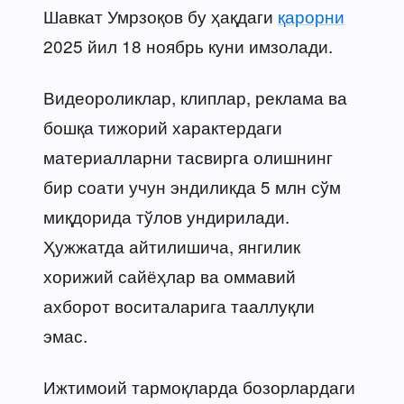
Шавкат Умрзоқов бу ҳақдаги
қарорни
2025 йил 18 ноябрь куни имзолади.
Видеороликлар, клиплар, реклама ва
бошқа тижорий характердаги
материалларни тасвирга олишнинг
бир соати учун эндиликда 5 млн сўм
миқдорида тўлов ундирилади.
Ҳужжатда айтилишича, янгилик
хорижий сайёҳлар ва оммавий
ахборот воситаларига тааллуқли
эмас.
Ижтимоий тармоқларда бозорлардаги