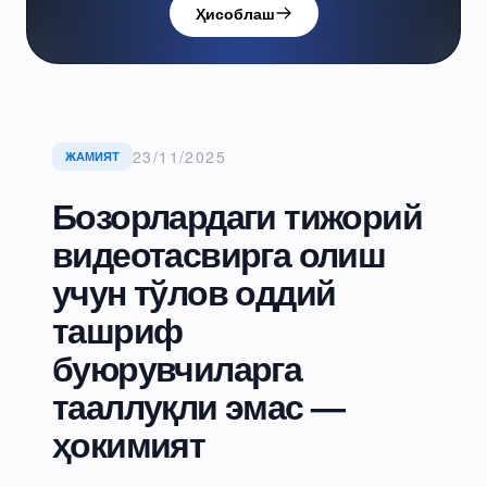
Ҳисоблаш
23/11/2025
ЖАМИЯТ
Бозорлардаги тижорий
видеотасвирга олиш
учун тўлов оддий
ташриф
буюрувчиларга
тааллуқли эмас —
ҳокимият