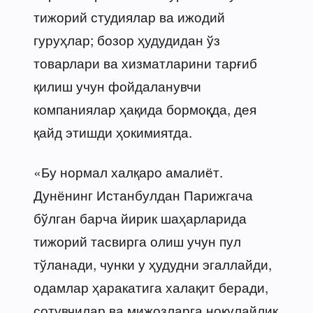
тижорий студиялар ва ижодий
гуруҳлар; бозор ҳудудидан ўз
товарлари ва хизматларини тарғиб
қилиш учун фойдаланувчи
компаниялар ҳақида бормоқда, дея
қайд этишди ҳокимиятда.
«Бу нормал халқаро амалиёт.
Дунёнинг Истанбулдан Парижгача
бўлган барча йирик шаҳарларида
тижорий тасвирга олиш учун пул
тўланади, чунки у ҳудудни эгаллайди,
одамлар ҳаракатига халақит беради,
сотувчилар ва мижозларга ноқулайлик