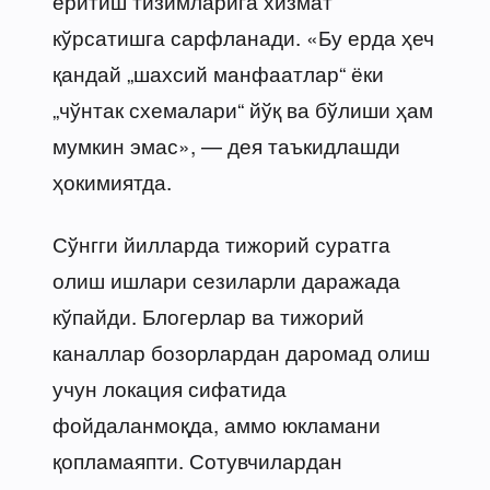
ёритиш тизимларига хизмат
кўрсатишга сарфланади. «Бу ерда ҳеч
қандай „шахсий манфаатлар“ ёки
„чўнтак схемалари“ йўқ ва бўлиши ҳам
мумкин эмас», — дея таъкидлашди
ҳокимиятда.
Сўнгги йилларда тижорий суратга
олиш ишлари сезиларли даражада
кўпайди. Блогерлар ва тижорий
каналлар бозорлардан даромад олиш
учун локация сифатида
фойдаланмоқда, аммо юкламани
қопламаяпти. Сотувчилардан