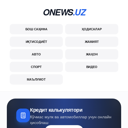
ONEWS
.UZ
БОШ САҲИФА
ҲОДИСАЛАР
ИҚТИСОДИЁТ
ЖАМИЯТ
АВТО
ЖАҲОН
СПОРТ
ВИДЕО
МАЪЛУМОТ
Кредит калькулятори
Кўчмас мулк ва автомобиллар учун онлайн
ҳисоблаш