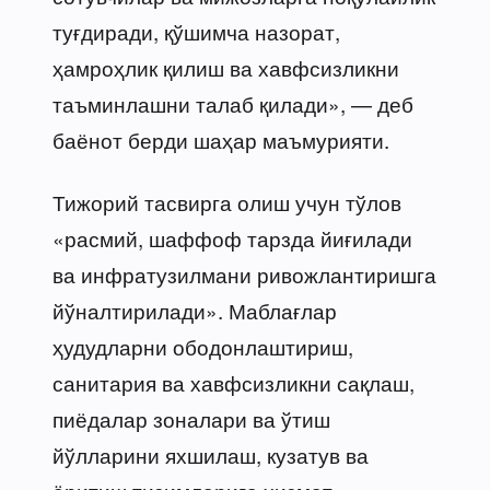
туғдиради, қўшимча назорат,
ҳамроҳлик қилиш ва хавфсизликни
таъминлашни талаб қилади», — деб
баёнот берди шаҳар маъмурияти.
Тижорий тасвирга олиш учун тўлов
«расмий, шаффоф тарзда йиғилади
ва инфратузилмани ривожлантиришга
йўналтирилади». Маблағлар
ҳудудларни ободонлаштириш,
санитария ва хавфсизликни сақлаш,
пиёдалар зоналари ва ўтиш
йўлларини яхшилаш, кузатув ва