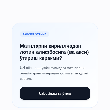
ТАВСИЯ ЭТАМИЗ
Матнларни кириллчадан
лотин алифбосига (ва акси)
ўгириш керакми?
UzLotin.uz — ўзбек тилидаги матнларни
онлайн транслитерация қилиш учун қулай
сервис.
UzLotin.uz га ўтиш