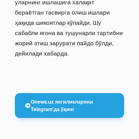
уларнинг ишлашига халақит
бераётган тасвирга олиш ишлари
ҳақида шикоятлар кўпайди. Шу
сабабли ягона ва тушунарли тартибни
жорий этиш зарурати пайдо бўлди,
дейилади хабарда.
Onews.uz янгиликларини
Telegram’да ўқинг