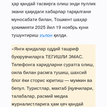
ҳар қандай тасвирга олиш энди пуллик
экани ҳақидаги хабарлар тарқалгани
муносабати билан, Тошкент шаҳар
ҳокимияти 2025 йил 19 ноябрь куни
тушунтириш
эълон
қилди.
«Янги қоидалар оддий ташриф
буюрувчиларга ТЕГИШЛИ ЭМАС.
Телефонга харидларни суратга олиш,
оила билан расмга тушиш, шахсий
блог ёки сторис юритиш — мумкин ва
бепул. Туристлар, мактаб ўқувчилари,
талабалар, расмий медиа
журналистларига ҳам ҳеч қандай