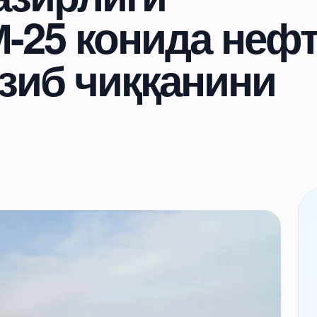
-25 конида неф
зиб чиққанини