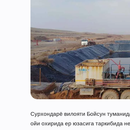
Сурхондарё вилояти Бойсун туманида
ойи охирида ер юзасига таркибида н