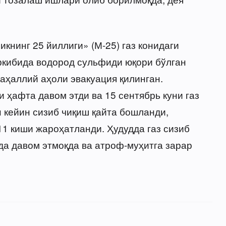
икнинг 25 йиллиги» (М-25) газ конидаги
ркибида водород сульфиди юқори бўлган
Маҳаллий аҳоли эвакуация қилинган.
 ҳафта давом этди ва 15 сентябрь куни газ
н кейин сизиб чиқиш қайта бошланди,
11 киши жароҳатланди. Ҳудудда газ сизиб
да давом этмоқда ва атроф-муҳитга зарар