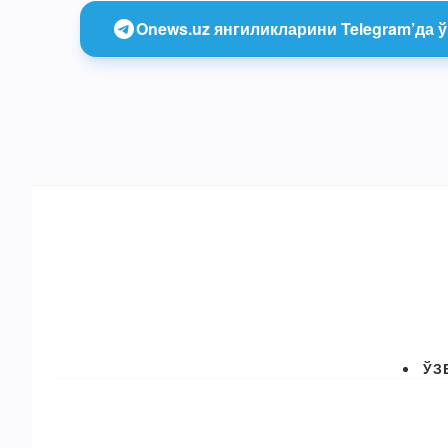
Onews.uz янгиликларини Telegram’да ў
ЎЗ