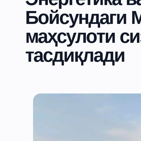
Бойсундаги М
маҳсулоти си
тасдиқлади