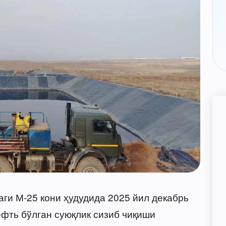
ги М-25 кони ҳудудида 2025 йил декабрь
ефть бўлган суюқлик сизиб чиқиши