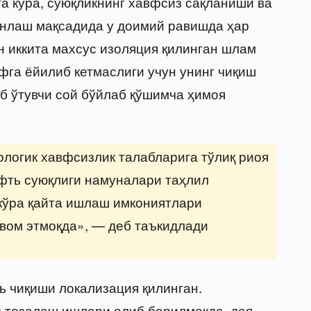
а кўра, суюқликнинг хавфсиз сақланиши ва
нлаш мақсадида у доимий равишда ҳар
н иккита махсус изоляция қилинган шлам
фга ёйилиб кетмаслиги учун унинг чиқиш
иб ўтувчи сой бўйлаб қўшимча ҳимоя
ологик хавфсизлик талабларига тўлиқ риоя
фть суюқлиги намуналари таҳлил
кўра қайта ишлаш имкониятлари
вом этмоқда», — деб таъкидлади
ь чиқиши локализация қилинган.
и тозалаш ишлари олиб борилмоқда, дея