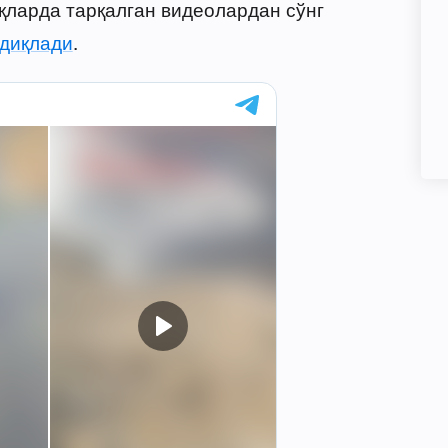
қларда тарқалган видеолардан сўнг
диқлади
.