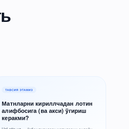
ть
ТАВСИЯ ЭТАМИЗ
Матнларни кириллчадан лотин
алифбосига (ва акси) ўгириш
керакми?