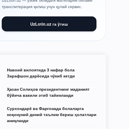
UzLotin.uz — ўзбек тилидаги матнларни онлайн
транслитерация қилиш учун қулай сервис.
UzLotin.uz га ўтиш
Навоий вилоятида 3 нафар бола
Зарафшон дарёсида чўкиб кетди
Ҳасан Солиҳов президентнинг маданият
бўйича вакили этиб тайинланди
Сурхондарё ва Фарғонада болаларга
ноқонуний диний таълим бериш ҳолатлари
аниқланди