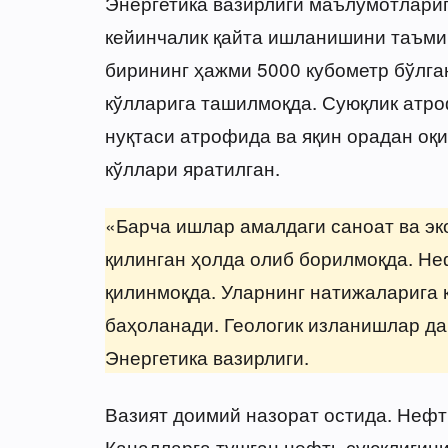
Энергетика вазирлиги маълумотлариг
кейинчалик қайта ишланишини таъми
бирининг ҳажми 5000 кубометр бўлга
кўлларига ташилмоқда. Суюқлик атро
нуқтаси атрофида ва яқин орадан оқ
кўллари яратилган.
«Барча ишлар амалдаги саноат ва эк
қилинган ҳолда олиб борилмоқда. Не
қилинмоқда. Уларнинг натижаларига 
баҳоланади. Геологик изланишлар да
Энергетика вазирлиги.
Вазият доимий назорат остида. Нефт
Каналларга тушган нефть суюқлигин