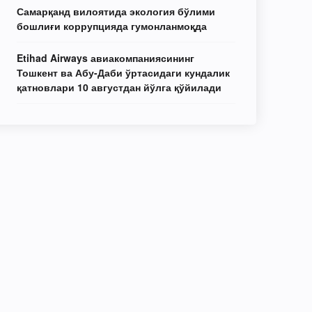
Самарқанд вилоятида экология бўлими
бошлиғи коррупцияда гумонланмоқда
Etihad Airways авиакомпаниясининг
Тошкент ва Абу-Даби ўртасидаги кундалик
қатновлари 10 августдан йўлга қўйилади