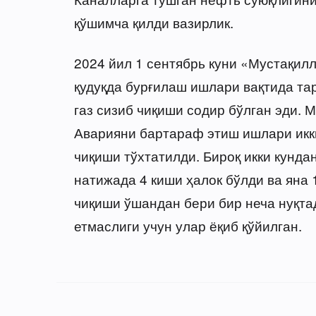
қўшимча қилди вазирлик.
2024 йил 1 сентябрь куни «Мустақилл
қудуқда бурғилаш ишлари вақтида та
газ сизиб чиқиши содир бўлган эди. 
Аварияни бартараф этиш ишлари икки
чиқиши тўхтатилди. Бироқ икки кунда
натижада 4 киши ҳалок бўлди ва яна 
чиқиши ўшандан бери бир неча нуқта
етмаслиги учун улар ёқиб қўйилган.