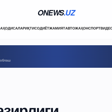
ONEWS
.UZ
ФА
ҲОДИСАЛАР
ИҚТИСОДИЁТ
ЖАМИЯТ
АВТО
ЖАҲОН
СПОРТ
ВИДЕ
соблаш
азирлиги