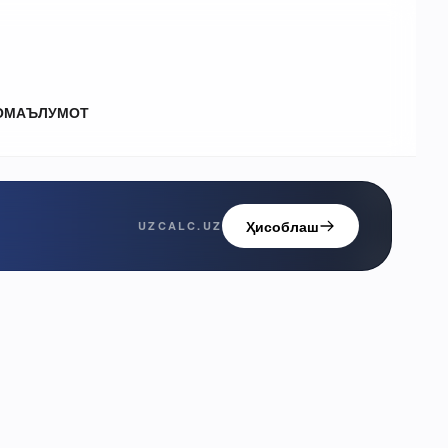
О
МАЪЛУМОТ
Ҳисоблаш
UZCALC.UZ