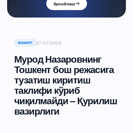
Ҳисоблаш
27/07/2025
ЖАМИЯТ
Мурод Назаровнинг
Тошкент бош режасига
тузатиш киритиш
таклифи кўриб
чиқилмайди – Қурилиш
вазирлиги