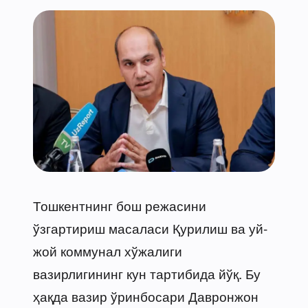
Тошкентнинг бош режасини
ўзгартириш масаласи Қурилиш ва уй-
жой коммунал хўжалиги
вазирлигининг кун тартибида йўқ. Бу
ҳақда вазир ўринбосари Давронжон