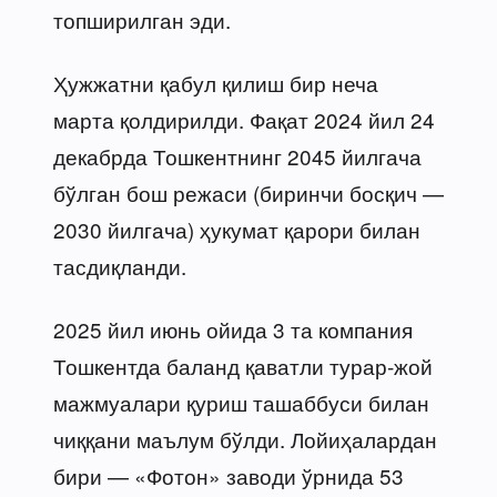
топширилган эди.
Ҳужжатни қабул қилиш бир неча
марта қолдирилди. Фақат 2024 йил 24
декабрда Тошкентнинг 2045 йилгача
бўлган бош режаси (биринчи босқич —
2030 йилгача) ҳукумат қарори билан
тасдиқланди.
2025 йил июнь ойида 3 та компания
Тошкентда баланд қаватли турар-жой
мажмуалари қуриш ташаббуси билан
чиққани маълум бўлди. Лойиҳалардан
бири — «Фотон» заводи ўрнида 53