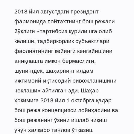
2018 йил августдаги президент
фармонида пойтахтнинг бош режаси
йўқлиги «тартибсиз қурилишга олиб
келиши, тадбиркорлик субъектлари
фаолиятининг кейинги кенгайишини
аниқлашга имкон бермаслиги,
шунингдек, шаҳарнинг илдам
ижтимоий-иқтисодий ривожланишини
чеклаши» айтилган эди. Шаҳар
ҳокимига 2018 йил 1 октябрга қадар
бош режа концепцияси лойиҳасини ва
бош режанинг ўзини ишлаб чиқиш
учун халқаро танлов ўтказиш