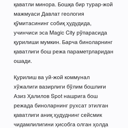
қаватли минора. Бошқа бир турар-жой
мажмуаси Давлат геология
қўмитасининг собиқ ҳудудида,
учинчиси эса Magic City рўпарасида
қурилиши мумкин. Барча биноларнинг
қаватлиги бош режа параметрларидан
ошади.
Қурилиш ва уй-жой коммунал
хўжалиги вазирлиги бўлим бошлиғи
Азиз Ҳалилов Spot нашрига бош
режада биноларнинг рухсат этилган
қаватлиги аниқ ҳудуднинг сейсмик
чидамлилигини ҳисобга олган ҳолда