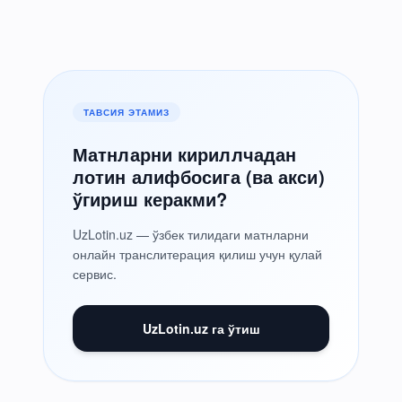
ТАВСИЯ ЭТАМИЗ
Матнларни кириллчадан
лотин алифбосига (ва акси)
ўгириш керакми?
UzLotin.uz — ўзбек тилидаги матнларни
онлайн транслитерация қилиш учун қулай
сервис.
UzLotin.uz га ўтиш