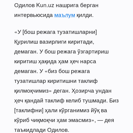
Одилов Kun.uz нашрига берган
интервьюсида
маълум
қилди.
«У [бош режага тузатишларни]
Қурилиш вазирлиги киритади,
демаган. У бош режага ўзгартириш
киритиш ҳақида ҳам ҳеч нарса
демаган. У «биз бош режага
тузатишлар киритишни таклиф
қилмоқчимиз» деган. Ҳозирча ундан
ҳеч қандай таклиф келиб тушмади. Биз
[таклифни] ҳали кўрганимиз йўқ ва
кўриб чиқмоқчи ҳам эмасмиз», — дея
таъкидлади Одилов.