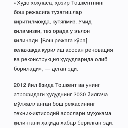
«Худо хоҳласа, ҳозир Тошкентнинг
бош режасига тузатишлар
киритилмоқда, кутяпмиз. Умид
қиламизки, тез орада у эълон
қилинади. [Бош режага кўра],
келажакда қурилиш асосан реновация
ва реконструкция ҳудудларида олиб
борилади», — деган эди.
2012 йил ёзида Тошкент ва унинг
атрофидаги ҳудуднинг 2030 йилгача
мўлжалланган бош режасининг
техник-иқтисодий асослари муҳокама
қилингани ҳақида хабар берилган эди.