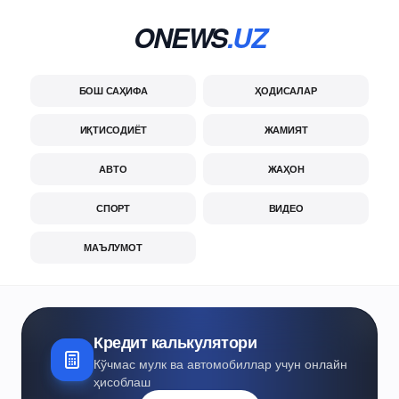
ONEWS
.UZ
БОШ САҲИФА
ҲОДИСАЛАР
ИҚТИСОДИЁТ
ЖАМИЯТ
АВТО
ЖАҲОН
СПОРТ
ВИДЕО
МАЪЛУМОТ
Кредит калькулятори
Кўчмас мулк ва автомобиллар учун онлайн
ҳисоблаш