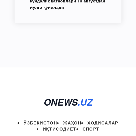
кундалик қатновлари 10 августдан
йўлга қўйилади
ONEWS
.UZ
ЎЗБЕКИСТОН
ЖАҲОН
ҲОДИСАЛАР
ИҚТИСОДИЁТ
СПОРТ