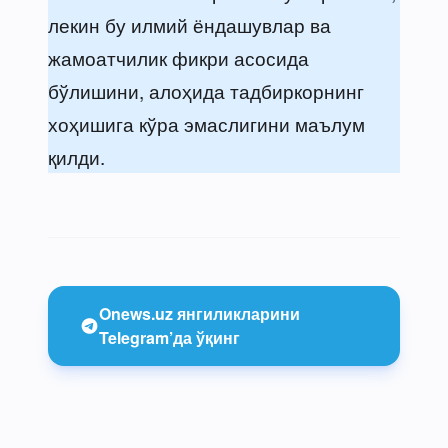
лекин бу илмий ёндашувлар ва
жамоатчилик фикри асосида
бўлишини, алоҳида тадбиркорнинг
хоҳишига кўра эмаслигини маълум
қилди.
Onews.uz янгиликларини
Telegram’да ўқинг