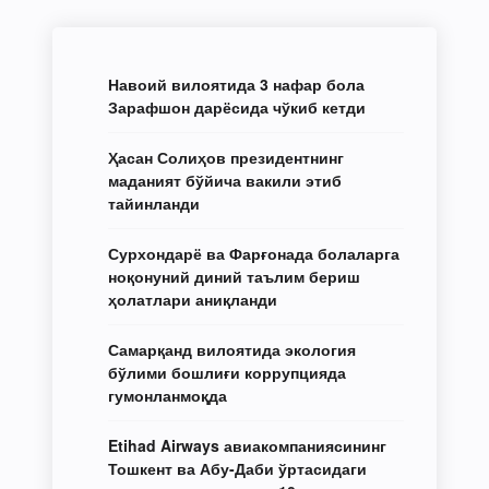
Навоий вилоятида 3 нафар бола
Зарафшон дарёсида чўкиб кетди
Ҳасан Солиҳов президентнинг
маданият бўйича вакили этиб
тайинланди
Сурхондарё ва Фарғонада болаларга
ноқонуний диний таълим бериш
ҳолатлари аниқланди
Самарқанд вилоятида экология
бўлими бошлиғи коррупцияда
гумонланмоқда
Etihad Airways авиакомпаниясининг
Тошкент ва Абу-Даби ўртасидаги