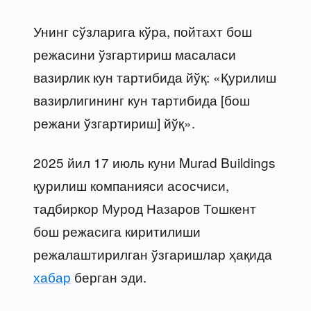
Унинг сўзларига кўра, пойтахт бош
режасини ўзгартириш масаласи
вазирлик кун тартибида йўқ: «Қурилиш
вазирлигининг кун тартибида [бош
режани ўзгартириш] йўқ».
2025 йил 17 июль куни Murad Buildings
қурилиш компанияси асосчиси,
тадбиркор Мурод Назаров Тошкент
бош режасига киритилиши
режалаштирилган ўзгаришлар ҳақида
хабар
берган эди.