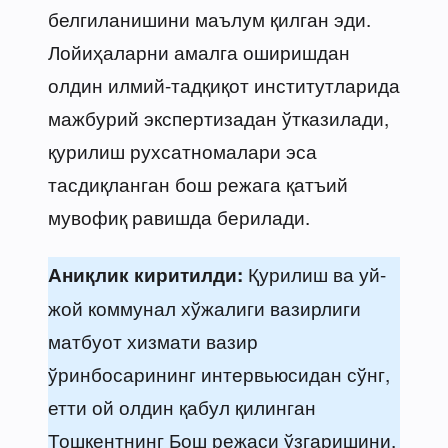
белгиланишини маълум қилган эди.
Лойиҳаларни амалга оширишдан
олдин илмий-тадқиқот институтларида
мажбурий экспертизадан ўтказилади,
қурилиш рухсатномалари эса
тасдиқланган бош режага қатъий
мувофиқ равишда берилади.
Қурилиш ва уй-
Аниқлик киритилди:
жой коммунал хўжалиги вазирлиги
матбуот хизмати вазир
ўринбосарининг интервьюсидан сўнг,
етти ой олдин қабул қилинган
Тошкентнинг Бош режаси ўзгаришини,