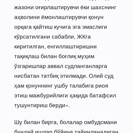
жазони оғирлаштирувчи ёки шахснинг
аҳволини ёмонлаштирувчи қонун
орқага қайтиш кучига эга эмаслиги
кўрсатилгани сабабли, ЖКга
киритилган, енгиллаштиришни
тақиқлаш билан боғлиқ муҳим
ўзгаришлар аввал судланганларга
нисбатан татбиқ этилмади. Олий суд
ҳам қонуннинг ушбу талабига риоя
этиш мажбурийлиги ҳақида батафсил
тушунтириш берди».
Шу билан бирга, болалар омбудсмани
бундай ишлар бўйича тайинланадиган