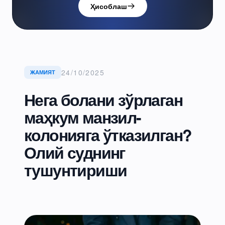
Ҳисоблаш
24/10/2025
ЖАМИЯТ
Нега болани зўрлаган
маҳкум манзил-
колонияга ўтказилган?
Олий суднинг
тушунтириши