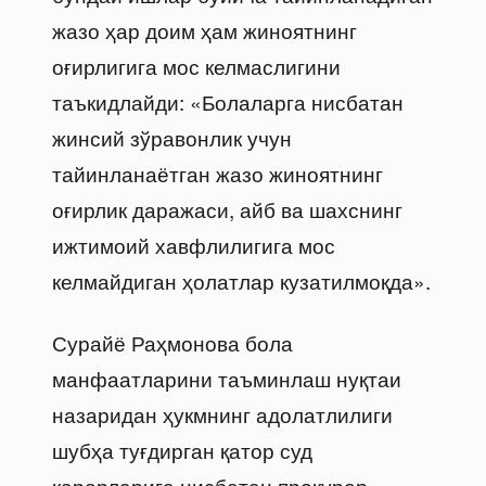
жазо ҳар доим ҳам жиноятнинг
оғирлигига мос келмаслигини
таъкидлайди: «Болаларга нисбатан
жинсий зўравонлик учун
тайинланаётган жазо жиноятнинг
оғирлик даражаси, айб ва шахснинг
ижтимоий хавфлилигига мос
келмайдиган ҳолатлар кузатилмоқда».
Сурайё Раҳмонова бола
манфаатларини таъминлаш нуқтаи
назаридан ҳукмнинг адолатлилиги
шубҳа туғдирган қатор суд
қарорларига нисбатан прокурор