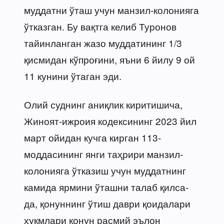
муддатни ўташ учун манзил-колонияга
ўтказган. Бу вақтга келиб Туронов
тайинланган жазо муддатининг 1/3
қисмидан кўпроғини, яъни 6 йилу 9 ой
11 кунини ўтаган эди.
Олий суднинг аниқлик киритишича,
Жиноят-ижроия кодексининг 2023 йил
март ойидан кучга кирган 113-
моддасининг янги таҳрири манзил-
колонияга ўтказиш учун муддатнинг
камида ярмини ўташни талаб қилса-
да, қонуннинг ўтиш даври қоидалари
ҳукмлари қонун расмий эълон