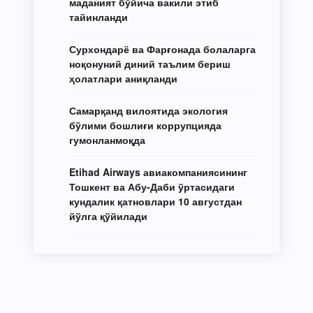
маданият бўйича вакили этиб
тайинланди
Сурхондарё ва Фарғонада болаларга
ноқонуний диний таълим бериш
ҳолатлари аниқланди
Самарқанд вилоятида экология
бўлими бошлиғи коррупцияда
гумонланмоқда
Etihad Airways авиакомпаниясининг
Тошкент ва Абу-Даби ўртасидаги
кундалик қатновлари 10 августдан
йўлга қўйилади