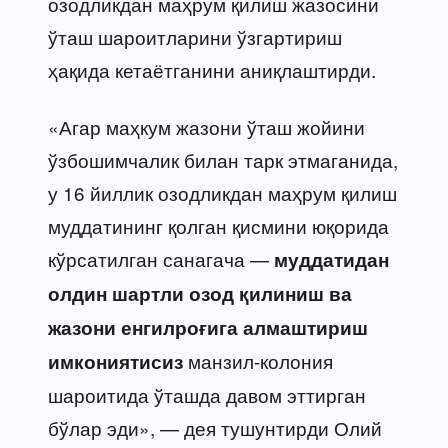
озодликдан маҳрум қилиш жазосини
ўташ шароитларини ўзгартириш
ҳақида кетаётганини аниқлаштирди.
«Агар маҳкум жазони ўташ жойини
ўзбошимчалик билан тарк этмаганида,
у 16 йиллик озодликдан маҳрум қилиш
муддатининг қолган қисмини юқорида
кўрсатилган санагача —
муддатидан
олдин шартли озод қилиниш ва
жазони енгилроғига алмаштириш
манзил-колония
имкониятисиз
шароитида ўташда давом эттирган
бўлар эди», — дея тушунтирди Олий