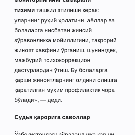
ташкил этилиши керак:
тизими
уларнинг руҳий ҳолатини, аёллар ва
болаларга нисбатан жинсий
зўравонликка мойиллигини, такрорий
жиноят хавфини ўрганиш, шунингдек,
мажбурий психокоррекцион
дастурлардан ўтиш. Бу болаларга
қарши жиноятларнинг олдини олишга
қаратилган муҳим профилактик чора
бўлади», — деди.
Судья қарорига саволлар
Ўзбекистондаги зўравонликка қарши