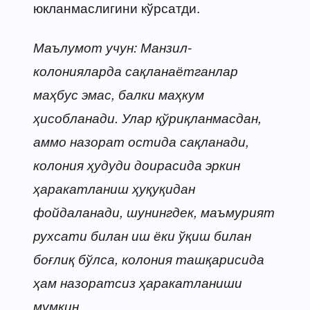
юкланмаслигини кўрсатди.
Маълумот учун: Манзил-
колонияларда сақланаётганлар
маҳбус эмас, балки маҳкум
ҳисобланади. Улар қўриқланмасдан,
аммо назорат остида сақланади,
колония ҳудуди доирасида эркин
ҳаракатланиш ҳуқуқидан
фойдаланади, шунингдек, маъмурият
рухсати билан иш ёки ўқиш билан
боғлиқ бўлса, колония ташқарисида
ҳам назоратсиз ҳаракатланиши
мумкин.