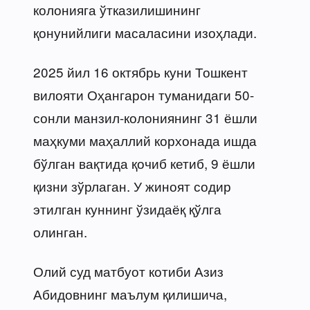
колонияга ўтказилишининг
қонунийлиги масаласини изоҳлади.
2025 йил 16 октябрь куни Тошкент
вилояти Оҳангарон туманидаги 50-
сонли манзил-колониянинг 31 ёшли
маҳкуми маҳаллий корхонада ишда
бўлган вақтида қочиб кетиб, 9 ёшли
қизни зўрлаган. У жиноят содир
этилган куннинг ўзидаёқ қўлга
олинган.
Олий суд матбуот котиби Азиз
Абидовнинг маълум қилишича,