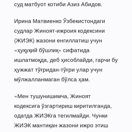
суд матбуот котиби Азиз Абидов.
Ирина Матвиенко Ўзбекистондаги
судлар Жиноят-ижроия кодексини
(ЖИЭК) жазони енгиллатиш учун
«ҳуқуқий бўшлиқ» сифатида
ишлатмоқда, деб ҳисоблайди, гарчи бу
ҳужжат тўғридан-тўғри улар учун
мўлжалланмаган бўлса ҳам.
«Мен тушунишимча, Жиноят
кодексига ўзгартириш киритилганда,
одатда ЖИЭКга тегилмайди. Чунки
ЖИЭК мантиқан жазони ижро этиш