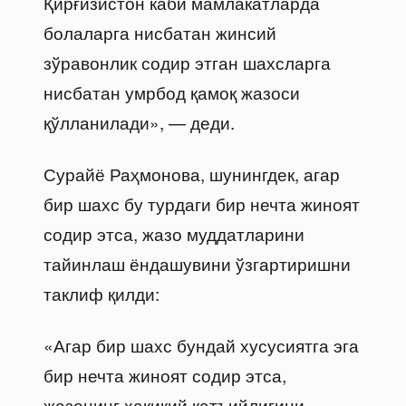
Қирғизистон каби мамлакатларда
болаларга нисбатан жинсий
зўравонлик содир этган шахсларга
нисбатан умрбод қамоқ жазоси
қўлланилади», — деди.
Сурайё Раҳмонова, шунингдек, агар
бир шахс бу турдаги бир нечта жиноят
содир этса, жазо муддатларини
тайинлаш ёндашувини ўзгартиришни
таклиф қилди:
«Агар бир шахс бундай хусусиятга эга
бир нечта жиноят содир этса,
жазонинг ҳақиқий қатъийлигини