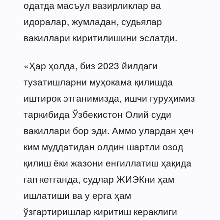
одатда масъул вазирликлар ва
идоралар, жумладан, судьялар
вакиллари киритилишини эслатди.
«Ҳар ҳолда, биз 2023 йилдаги
тузатишларни муҳокама қилишда
иштирок этганимизда, ишчи гуруҳимиз
таркибида Ўзбекистон Олий суди
вакиллари бор эди. Аммо улардан ҳеч
ким муддатидан олдин шартли озод
қилиш ёки жазони енгиллатиш ҳақида
гап кетганда, судлар ЖИЭКни ҳам
ишлатиши ва у ерга ҳам
ўзгартиришлар киритиш кераклиги