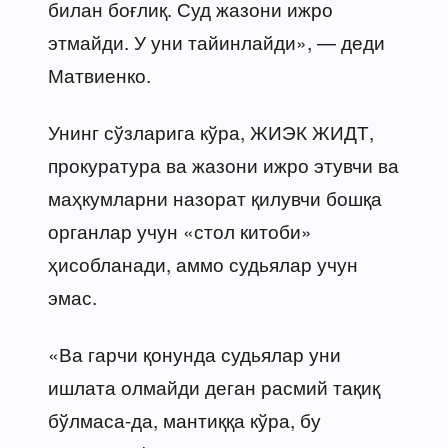
билан боғлиқ. Суд жазони ижро
этмайди. У уни тайинлайди», — деди
Матвиенко.
Унинг сўзларига кўра, ЖИЭК ЖИДТ,
прокуратура ва жазони ижро этувчи ва
маҳкумларни назорат қилувчи бошқа
органлар учун «стол китоби»
ҳисобланади, аммо судьялар учун
эмас.
«Ва гарчи қонунда судьялар уни
ишлата олмайди деган расмий тақиқ
бўлмаса-да, мантиққа кўра, бу