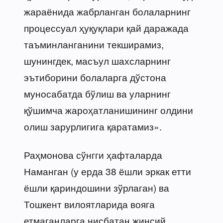
жараёнида жабрланган болаларнинг
процессуал ҳуқуқлари қай даражада
таъминланганини текширамиз,
шунингдек, масъул шахсларнинг
эътиборини болаларга дўстона
муносабатда бўлиш ва уларнинг
қўшимча жароҳатланишининг олдини
олиш зарурлигига қаратамиз».
Раҳмонова сўнгги ҳафталарда
Наманган (у ерда 38 ёшли эркак етти
ёшли қариндошини зўрлаган) ва
Тошкент вилоятларида вояга
етмаганларга нисбатан жинсий