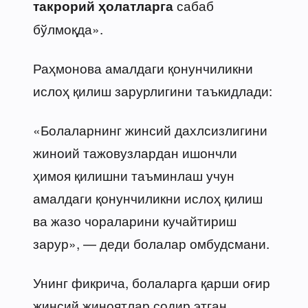
сабаб
такрорий ҳолатларга
бўлмоқда».
Раҳмонова амалдаги қонунчиликни
ислоҳ қилиш зарурлигини таъкидлади:
«Болаларнинг жинсий дахлсизлигини
жиноий тажовузлардан ишончли
ҳимоя қилишни таъминлаш учун
амалдаги қонунчиликни ислоҳ қилиш
ва жазо чораларини кучайтириш
зарур», — деди болалар омбудсмани.
Унинг фикрича, болаларга қарши оғир
жинсий жиноятлар содир этган