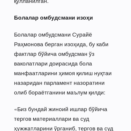
қўлланилган.
Болалар омбудсмани изоҳи
Болалар омбудсмани Сурайё
Раҳмонова берган изоҳида, бу каби
фактлар бўйича омбудсман ўз
ваколатлари доирасида бола
манфаатларини ҳимоя қилиш нуқтаи
назаридан парламент назоратини
олиб бораётганини маълум қилди:
«Биз бундай жиноий ишлар бўйича
тергов материаллари ва суд
ҳужжатларини ўрганиб, тергов ва суд