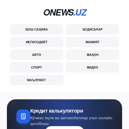
ONEWS
.UZ
БОШ САҲИФА
ҲОДИСАЛАР
ИҚТИСОДИЁТ
ЖАМИЯТ
АВТО
ЖАҲОН
СПОРТ
ВИДЕО
МАЪЛУМОТ
Кредит калькулятори
Кўчмас мулк ва автомобиллар учун онлайн
ҳисоблаш