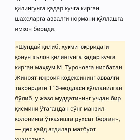
қилингунга қадар кучга кирган
шахсларга аввалги нормани қўллашга
имкон беради.
«Шундай қилиб, ҳукми юқоридаги
қонун эълон қилингунга қадар кучга
кирган маҳкум М. Туроновга нисбатан
Жиноят-ижроия кодексининг аввалги
таҳрирдаги 113-моддаси қўлланилган
бўлиб, у жазо муддатининг учдан бир
қисмини ўтагандан сўнг манзил-
колонияга ўтказишга рухсат берган»,
— дея қайд этдилар матбуот
хизматида.