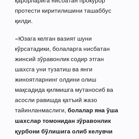
протести киритилишини ташаббус
қилди.
«Юзага келган вазият шуни
кўрсатадики, болаларга нисбатан
жинсий зўравонлик содир этган
шахсга уни тузатиш ва янги
жиноятларнинг олдини олиш
мақсадида қилмишга мутаносиб ва
асосли равишда қатъий жазо
тайинланмаслиги,
болалар яна ўша
шахслар томонидан зўравонлик
қурбони бўлишига олиб келувчи