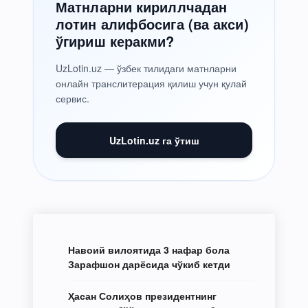
Матнларни кириллчадан
лотин алифбосига (ва акси)
ўгириш керакми?
UzLotin.uz — ўзбек тилидаги матнларни
онлайн транслитерация қилиш учун қулай
сервис.
UzLotin.uz га ўтиш
Навоий вилоятида 3 нафар бола
Зарафшон дарёсида чўкиб кетди
Ҳасан Солиҳов президентнинг