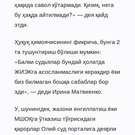
ҳақида савол кўтармади. Қизиқ, нега
бу ҳақда айтилмади?» — дея қайд
этди.
Ҳуқуқ ҳимоячисининг фикрича, бунга 2
та тушунтириш бўлиши мумкин:
«Балки судьялар бундай ҳолатда
ЖИЭКга асосланмаслиги керакдир ёки
биз билмаган бошқа сабаблар бор
эди», — деди Ирина Матвиенко.
У, шунингдек, жазони енгиллатиш ёки
МШОҚга ўтказиш тўғрисидаги
қарорлар Олий суд порталига деярли