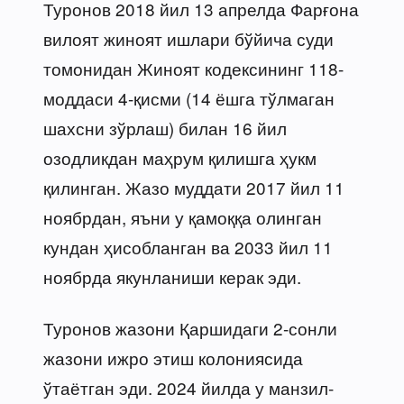
Туронов 2018 йил 13 апрелда Фарғона
вилоят жиноят ишлари бўйича суди
томонидан Жиноят кодексининг 118-
моддаси 4-қисми (14 ёшга тўлмаган
шахсни зўрлаш) билан 16 йил
озодликдан маҳрум қилишга ҳукм
қилинган. Жазо муддати 2017 йил 11
ноябрдан, яъни у қамоққа олинган
кундан ҳисобланган ва 2033 йил 11
ноябрда якунланиши керак эди.
Туронов жазони Қаршидаги 2-сонли
жазони ижро этиш колониясида
ўтаётган эди. 2024 йилда у манзил-