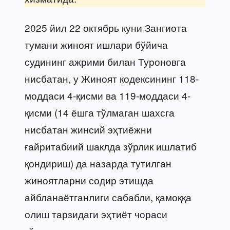
2025 йил 22 октябрь куни Зангиота
тумани жиноят ишлари бўйича
судининг ажрими билан Туроновга
нисбатан, у Жиноят кодексининг 118-
моддаси 4-қисми ва 119-моддаси 4-
қисми (14 ёшга тўлмаган шахсга
нисбатан жинсий эҳтиёжни
ғайритабиий шаклда зўрлик ишлатиб
қондириш) да назарда тутилган
жиноятларни содир этишда
айбланаётганлиги сабабли, қамоққа
олиш тарзидаги эҳтиёт чораси