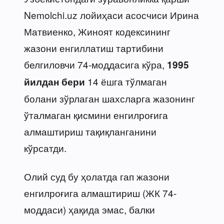
Nemolchi.uz лойиҳаси асосчиси Ирина
Матвиенко, Жиноят кодексининг
жазони енгиллатиш тартибини
белгиловчи 74-моддасига кўра,
1995
14 ёшга тўлмаган
йилдан бери
болани зўрлаган шахсларга жазонинг
ўталмаган қисмини енгилроғига
алмаштириш тақиқланганини
кўрсатди.
Олий суд бу ҳолатда гап жазони
енгилроғига алмаштириш (ЖК 74-
моддаси) ҳақида эмас, балки