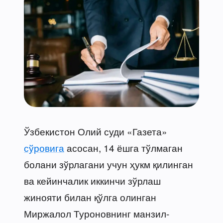
Ўзбекистон Олий суди «Газета»
сўровига
асосан, 14 ёшга тўлмаган
болани зўрлагани учун ҳукм қилинган
ва кейинчалик иккинчи зўрлаш
жинояти билан қўлга олинган
Миржалол Туроновнинг манзил-