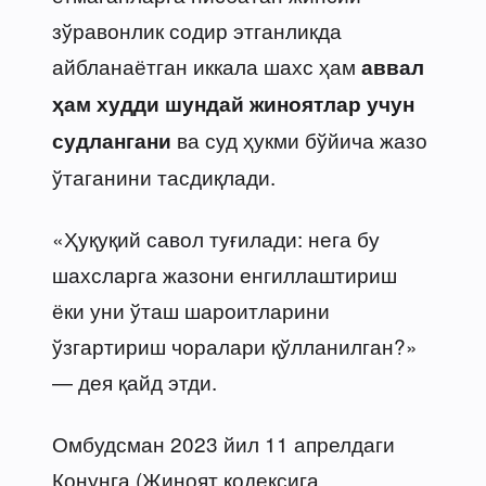
зўравонлик содир этганликда
айбланаётган иккала шахс ҳам
аввал
ҳам худди шундай жиноятлар учун
ва суд ҳукми бўйича жазо
судлангани
ўтаганини тасдиқлади.
«Ҳуқуқий савол туғилади: нега бу
шахсларга жазони енгиллаштириш
ёки уни ўташ шароитларини
ўзгартириш чоралари қўлланилган?»
— дея қайд этди.
Омбудсман 2023 йил 11 апрелдаги
Қонунга (Жиноят кодексига