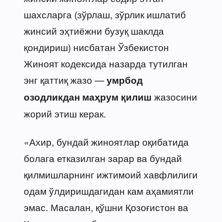
шахсларга (зўрлаш, зўрлик ишлатиб
жинсий эҳтиёжни бузуқ шаклда
қондириш) нисбатан Ўзбекистон
Жиноят кодексида назарда тутилган
энг қаттиқ жазо —
умрбод
жазосини
озодликдан маҳрум қилиш
жорий этиш керак.
«Ахир, бундай жиноятлар оқибатида
болага етказилган зарар ва бундай
қилмишларнинг ижтимоий хавфлилиги
одам ўлдиришдагидан кам аҳамиятли
эмас. Масалан, қўшни Қозоғистон ва