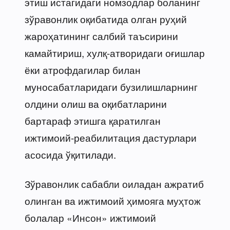
этиш истагидаги номзодлар боланинг
зўравонлик оқибатида олган руҳий
жароҳатининг салбий таъсирини
камайтириш, хулқ-атворидаги оғишлар
ёки атрофдагилар билан
муносабатларидаги бузилишларнинг
олдини олиш ва оқибатларини
бартараф этишга қаратилган
ижтимоий-реабилитация дастурлари
асосида ўқитилади.
Зўравонлик сабабли оиладан ажратиб
олинган ва ижтимоий ҳимояга муҳтож
болалар «Инсон» ижтимоий