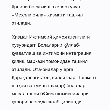
ўрнини босувчи шахслар) учун
«Меҳрли оила» хизмати ташкил
этилади.
Хизмат Ижтимоий ҳимоя агентлиги
ҳузуридаги Болаларни қўллаб-
қувватлаш ва ижтимоий интеграция
қилиш маркази томонидан ташкил
этилади. Ота-оналар у ерга
Қорақалпоғистон, вилоятлар, Тошкент
шаҳри ва туман (шаҳар) болалар
масалалари бўйича комиссиялари
қарори асосида жалб қилинади.