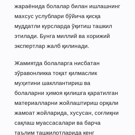
жараёнида болалар билан ишлашнинг
махсус услублари бўйича қисқа
муддатли курсларда ўқитиш ташкил
этилади. Бунга миллий ва хорижий
экспертлар жалб қилинади.
Жамиятда болаларга нисбатан
зўравонликка тоқат қилмаслик
муҳитини шакллантириш ва
болаларни ҳимоя қилишга қаратилган
материалларни жойлаштириш орқали
жамоат жойларида, хусусан, соғлиқни
сақлаш муассасалари ва барча
таълим ташкилотларида кенг