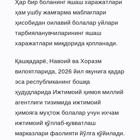
Ҳар бир боланинг яшаш харажатлари
ҳам ушбу жамғарма маблағлари
ҳисобидан оилавий болалар уйлари
тарбияланувчиларининг яшаш
харажатлари миқдорида қопланади.
Қашқадарё, Навоий ва Хоразм
вилоятларида, 2026 йил якунига қадар
эса республиканинг бошқа
ҳудудларида Ижтимоий ҳимоя миллий
агентлиги тизимида ижтимоий
ҳимояга муҳтож болалар учун ихчам
ижтимоий қўллаб-қувватлаш
марказлари фаолияти йўлга қўйилади.