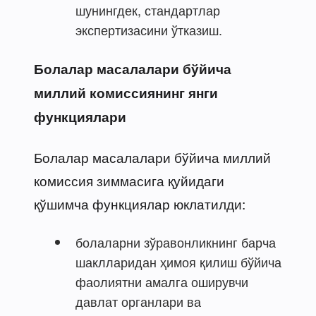
шунингдек, стандартлар
экспертизасини ўтказиш.
Болалар масалалари бўйича
миллий комиссиянинг янги
функциялари
Болалар масалалари бўйича миллий
комиссия зиммасига қуйидаги
қўшимча функциялар юклатилди:
болаларни зўравонликнинг барча
шаклларидан ҳимоя қилиш бўйича
фаолиятни амалга оширувчи
давлат органлари ва