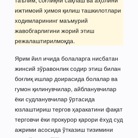
ижтимоий ҳимоя қилиш ташкилотлари
ходимларининг маъмурий
жавобгарлигини жорий этиш
режалаштирилмоқда.
Ярим йил ичида болаларга нисбатан
жинсий зўравонлик содир этиш билан
боғлиқ ишлар доирасида болалар ва
гумон қилинувчилар, айбланувчилар
ёки судланувчилар ўртасида
юзлаштириш тергов ҳаракатини фақат
терговчи ёки прокурор қарори ёхуд суд
ажрими асосида ўтказиш тизимини