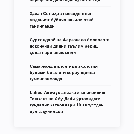
Ҳасан Солиҳов президентнинг
маданият бўйича вакили этиб
тайинланди
Сурхондарё ва Фарғонада болаларга
ноқонуний диний таълим бериш
ҳолатлари аниқланди
Самарқанд вилоятида экология
бўлими бошлиғи коррупцияда
гумонланмоқда
Etihad Airways авиакомпаниясининг
Тошкент ва Абу-Даби ўртасидаги
кундалик қатновлари 10 августдан
йўлга қўйилади