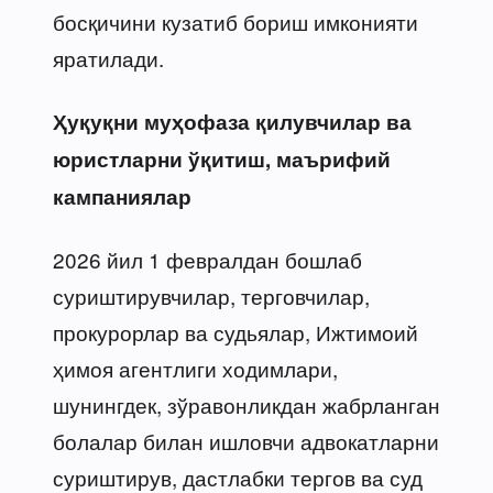
босқичини кузатиб бориш имконияти
яратилади.
Ҳуқуқни муҳофаза қилувчилар ва
юристларни ўқитиш, маърифий
кампаниялар
2026 йил 1 февралдан бошлаб
суриштирувчилар, терговчилар,
прокурорлар ва судьялар, Ижтимоий
ҳимоя агентлиги ходимлари,
шунингдек, зўравонликдан жабрланган
болалар билан ишловчи адвокатларни
суриштирув, дастлабки тергов ва суд