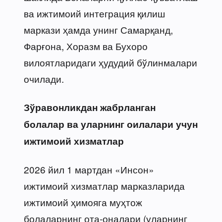
ва ижтимоий интеграция қилиш
маркази ҳамда унинг Самарқанд,
Фарғона, Хоразм ва Бухоро
вилоятларидаги ҳудудий бўлинмалари
очилади.
Зўравонликдан жабрланган
болалар ва уларнинг оилалари учун
ижтимоий хизматлар
2026 йил 1 мартдан «Инсон»
ижтимоий хизматлар марказларида
ижтимоий ҳимояга муҳтож
болаларнинг ота-оналари (уларнинг