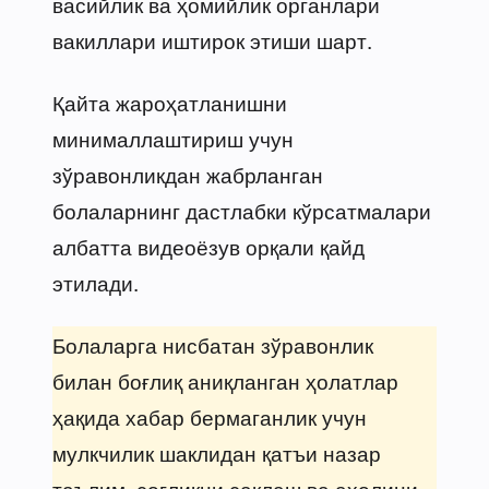
васийлик ва ҳомийлик органлари
вакиллари иштирок этиши шарт.
Қайта жароҳатланишни
минималлаштириш учун
зўравонликдан жабрланган
болаларнинг дастлабки кўрсатмалари
албатта видеоёзув орқали қайд
этилади.
Болаларга нисбатан зўравонлик
билан боғлиқ аниқланган ҳолатлар
ҳақида хабар бермаганлик учун
мулкчилик шаклидан қатъи назар
таълим, соғлиқни сақлаш ва аҳолини