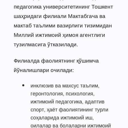
педагогика университетининг Тошкент
шаҳридаги филиали Мактабгача ва
мактаб таълими вазирлиги тизимидан
Миллий ижтимоий ҳимоя агентлиги
тузилмасига ўтказилади.
Филиалда фаолиятнинг қўшимча
йўналишлари очилади:
инклюзив ва махсус таълим,
геронтология, психология,
ижтимоий педагогика, адаптив
спорт, ҳаёт фаолиятининг турли
соҳаларида ижтимоий иш,
оилалар ва болаларни ижтимоий