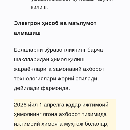
қилиш.
Электрон ҳисоб ва маълумот
алмашиш
Болаларни зўравонликнинг барча
шаклларидан ҳимоя қилиш
жараёнларига замонавий ахборот
технологиялари жорий этилади,
дейилади фармонда.
2026 йил 1 апрелга қадар ижтимоий
ҳимоянинг ягона ахборот тизимида
ижтимоий ҳимояга муҳтож болалар,