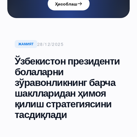
Ҳисоблаш
28/12/2025
ЖАМИЯТ
Ўзбекистон президенти
болаларни
зўравонликнинг барча
шаклларидан ҳимоя
қилиш стратегиясини
тасдиқлади