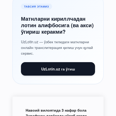
ТАВСИЯ ЭТАМИЗ
Матнларни кириллчадан
лотин алифбосига (ва акси)
ўгириш керакми?
UzLotin.uz — ўзбек тилидаги матнларни
онлайн транслитерация қилиш учун қулай
сервис.
UzLotin.uz га ўтиш
Навоий вилоятида 3 нафар бола
Зарафшон дарёсида чўкиб кетди