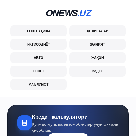
ONEWS
.UZ
БОШ САҲИФА
ҲОДИСАЛАР
ИҚТИСОДИЁТ
ЖАМИЯТ
АВТО
ЖАҲОН
СПОРТ
ВИДЕО
МАЪЛУМОТ
Кредит калькулятори
Кўчмас мулк ва автомобиллар учун онлайн
ҳисоблаш