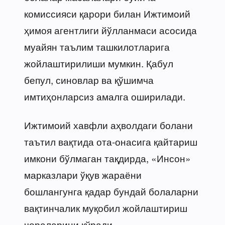
комиссияси қарори билан Ижтимоий
ҳимоя агентлиги йўлланмаси асосида
муайян таълим ташкилотларига
жойлаштирилиши мумкин. Қабул
бепул, синовлар ва қўшимча
имтиҳонларсиз амалга оширилади.
Ижтимоий хавфли аҳволдаги болани
таътил вақтида ота-онасига қайтариш
имкони бўлмаган тақдирда, «Инсон»
марказлари ўқув жараёни
бошлангунга қадар бундай болаларни
вақтинчалик муқобил жойлаштириш
чораларини кўради.