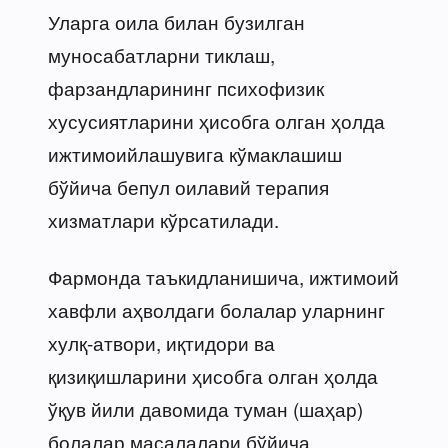
Уларга оила билан бузилган
муносабатларни тиклаш,
фарзандларининг психофизик
хусусиятларини ҳисобга олган ҳолда
ижтимоийлашувига кўмаклашиш
бўйича бепул оилавий терапия
хизматлари кўрсатилади.
Фармонда таъкидланишича, ижтимоий
хавфли аҳволдаги болалар уларнинг
хулқ-атвори, иқтидори ва
қизиқишларини ҳисобга олган ҳолда
ўқув йили давомида туман (шаҳар)
болалар масалалари бўйича