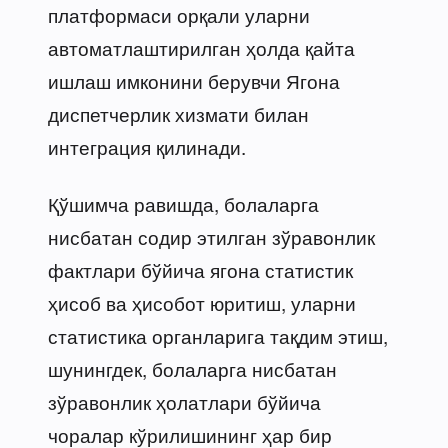
платформаси орқали уларни
автоматлаштирилган ҳолда қайта
ишлаш имконини берувчи Ягона
диспетчерлик хизмати билан
интеграция қилинади.
Қўшимча равишда, болаларга
нисбатан содир этилган зўравонлик
фактлари бўйича ягона статистик
ҳисоб ва ҳисобот юритиш, уларни
статистика органларига тақдим этиш,
шунингдек, болаларга нисбатан
зўравонлик ҳолатлари бўйича
чоралар кўрилишининг ҳар бир