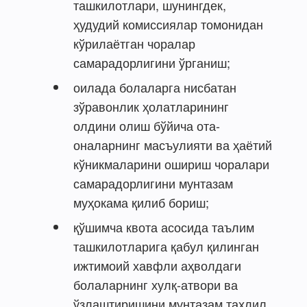
ташкилотлари, шунингдек,
ҳудудий комиссиялар томонидан
кўрилаётган чоралар
самарадорлигини ўрганиш;
оилада болаларга нисбатан
зўравонлик ҳолатларининг
олдини олиш бўйича ота-
оналарнинг масъулияти ва ҳаётий
кўникмаларини ошириш чоралари
самарадорлигини мунтазам
муҳокама қилиб бориш;
қўшимча квота асосида таълим
ташкилотларига қабул қилинган
ижтимоий хавфли аҳволдаги
болаларнинг хулқ-атвори ва
ўзлаштиришини мунтазам таҳлил