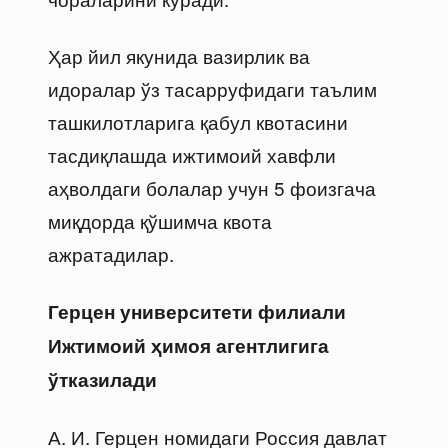
Ҳар йил якунида вазирлик ва
идоралар ўз тасарруфидаги таълим
ташкилотларига қабул квотасини
тасдиқлашда ижтимоий хавфли
аҳволдаги болалар учун 5 фоизгача
миқдорда қўшимча квота
ажратадилар.
Герцен университети филиали
Ижтимоий ҳимоя агентлигига
ўтказилади
А. И. Герцен номидаги Россия давлат