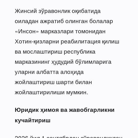
Жинсий зўравонлик оқибатида
оиладан ажратиб олинган болалар
«Инсон» марказлари томонидан
Хотин-қизларни реабилитация қилиш
ва мослаштириш республика
марказининг ҳудудий бўлимларига
уларни албатта алоҳида
жойлаштириш шарти билан
жойлаштирилиши мумкин.
Юридик ҳимоя ва жавобгарликни
кучайтириш
2026 йил 1 сентябрдан зўравонликдан