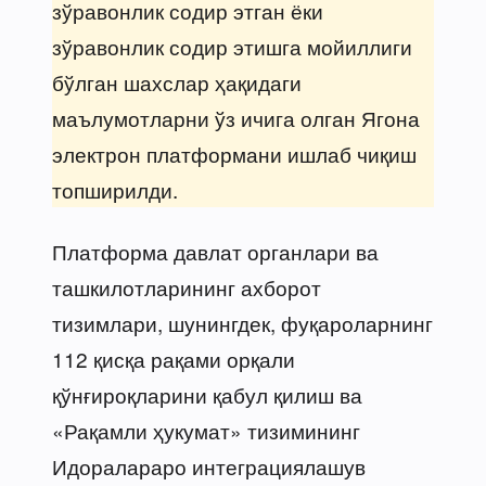
зўравонлик содир этган ёки
зўравонлик содир этишга мойиллиги
бўлган шахслар ҳақидаги
маълумотларни ўз ичига олган Ягона
электрон платформани ишлаб чиқиш
топширилди.
Платформа давлат органлари ва
ташкилотларининг ахборот
тизимлари, шунингдек, фуқароларнинг
112 қисқа рақами орқали
қўнғироқларини қабул қилиш ва
«Рақамли ҳукумат» тизимининг
Идоралараро интеграциялашув