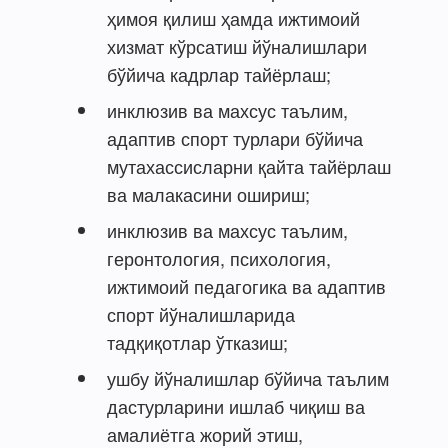
ҳимоя қилиш ҳамда ижтимоий
хизмат кўрсатиш йўналишлари
бўйича кадрлар тайёрлаш;
инклюзив ва махсус таълим,
адаптив спорт турлари бўйича
мутахассисларни қайта тайёрлаш
ва малакасини ошириш;
инклюзив ва махсус таълим,
геронтология, психология,
ижтимоий педагогика ва адаптив
спорт йўналишларида
тадқиқотлар ўтказиш;
ушбу йўналишлар бўйича таълим
дастурларини ишлаб чиқиш ва
амалиётга жорий этиш,