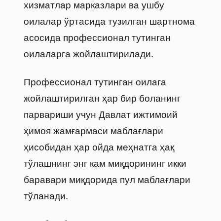
хизматлар марказлари ва ушбу
оилалар ўртасида тузилган шартнома
асосида профессионал тутинган
оилаларга жойлаштирилади.
Профессионал тутинган оилага
жойлаштирилган ҳар бир боланинг
парвариши учун Давлат ижтимоий
ҳимоя жамғармаси маблағлари
ҳисобидан ҳар ойда меҳнатга ҳақ
тўлашнинг энг кам миқдорининг икки
баравари миқдорида пул маблағлари
тўланади.