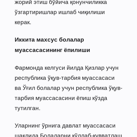
жорий этиш бўйича қонунчиликка
ўзгартиришлар ишлаб чиқилиши
керак.
Иккита махсус болалар
муассасасининг ёпилиши
Фармонда келгуси йилда Қизлар учун
республика ўқув-тарбия муассасаси
ва Ўғил болалар учун республика ўқув-
тарбия муассасасини ёпиш кўзда
тутилган.
Уларнинг ўрнига давлат муассасаси
шаклида Болаларни қўллаб-қувватлаш