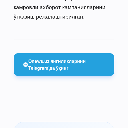
қамровли ахборот кампанияларини
ўтказиш режалаштирилган.
Onews.uz янгиликларини
Telegram’да ўқинг