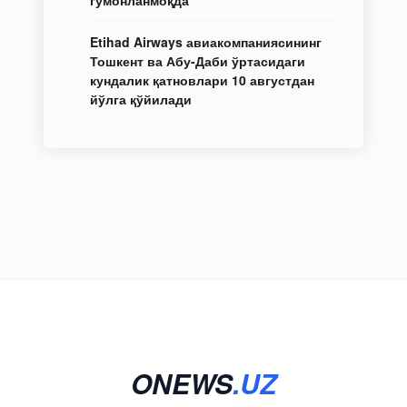
Etihad Airways авиакомпаниясининг
Тошкент ва Абу-Даби ўртасидаги
кундалик қатновлари 10 августдан
йўлга қўйилади
ONEWS
.UZ