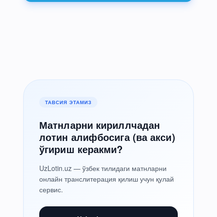
ТАВСИЯ ЭТАМИЗ
Матнларни кириллчадан
лотин алифбосига (ва акси)
ўгириш керакми?
UzLotin.uz — ўзбек тилидаги матнларни
онлайн транслитерация қилиш учун қулай
сервис.