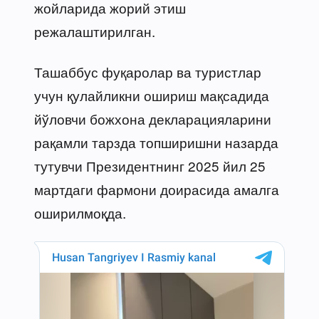
жойларида жорий этиш
режалаштирилган.
Ташаббус фуқаролар ва туристлар
учун қулайликни ошириш мақсадида
йўловчи божхона декларацияларини
рақамли тарзда топширишни назарда
тутувчи Президентнинг 2025 йил 25
мартдаги фармони доирасида амалга
оширилмоқда.