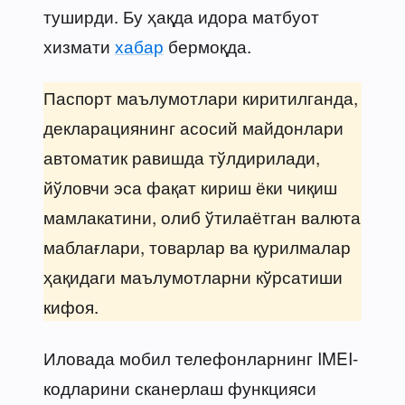
туширди. Бу ҳақда идора матбуот
хизмати
хабар
бермоқда.
Паспорт маълумотлари киритилганда,
декларациянинг асосий майдонлари
автоматик равишда тўлдирилади,
йўловчи эса фақат кириш ёки чиқиш
мамлакатини, олиб ўтилаётган валюта
маблағлари, товарлар ва қурилмалар
ҳақидаги маълумотларни кўрсатиши
кифоя.
Иловада мобил телефонларнинг IMEI-
кодларини сканерлаш функцияси