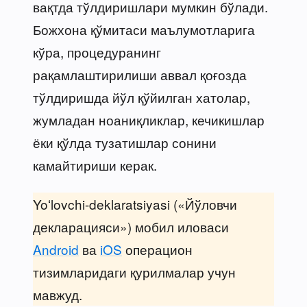
вақтда тўлдиришлари мумкин бўлади.
Божхона қўмитаси маълумотларига
кўра, процедуранинг
рақамлаштирилиши аввал қоғозда
тўлдиришда йўл қўйилган хатолар,
жумладан ноаниқликлар, кечикишлар
ёки қўлда тузатишлар сонини
камайтириши керак.
Yoʻlovchi-deklaratsiyasi («Йўловчи
декларацияси») мобил иловаси
Android
ва
iOS
операцион
тизимларидаги қурилмалар учун
мавжуд.