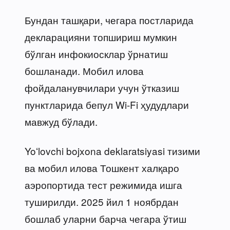
Бундан ташқари, чегара постларида
декларацияни топшириш мумкин
бўлган инфокиосклар ўрнатиш
бошланади. Мобил илова
фойдаланувчилари учун ўтказиш
пунктларида бепул Wi-Fi ҳудудлари
мавжуд бўлади.
Yoʻlovchi bojxona deklaratsiyasi тизими
ва мобил илова Тошкент халқаро
аэропортида тест режимида ишга
туширилди. 2025 йил 1 ноябрдан
бошлаб уларни барча чегара ўтиш