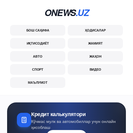
ONEWS
.UZ
БОШ САҲИФА
ҲОДИСАЛАР
ИҚТИСОДИЁТ
ЖАМИЯТ
АВТО
ЖАҲОН
СПОРТ
ВИДЕО
МАЪЛУМОТ
Кредит калькулятори
Кўчмас мулк ва автомобиллар учун онлайн
ҳисоблаш