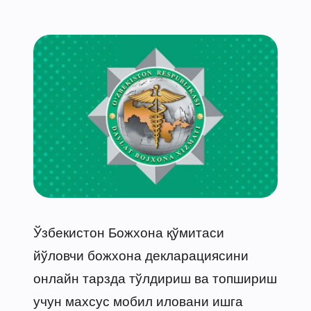
Ўзбекистон Божхона қўмитаси
йўловчи божхона декларациясини
онлайн тарзда тўлдириш ва топшириш
учун махсус мобил иловани ишга