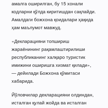
амалга оширилган, бу 15 хонали
кодларни қўлда киритишдан сақлайди.
Амалдаги божхона қоидалари ҳақида
ҳам маълумот мавжуд.
«Декларацияни топшириш
жараёнининг рақамлаштирилиши
республиканинг халқаро туристик
имижини оширишга хизмат қилади»,
— дейилади Божхона қўмитаси
хабарида.
Йўловчилар декларацияни олдиндан,
исталган қулай жойда ва исталган