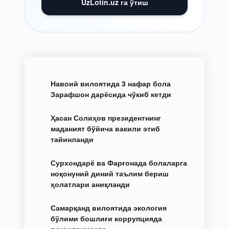
UzLotin.uz га ўтиш
Навоий вилоятида 3 нафар бола
Зарафшон дарёсида чўкиб кетди
Ҳасан Солиҳов президентнинг
маданият бўйича вакили этиб
тайинланди
Сурхондарё ва Фарғонада болаларга
ноқонуний диний таълим бериш
ҳолатлари аниқланди
Самарқанд вилоятида экология
бўлими бошлиғи коррупцияда
гумонланмоқда