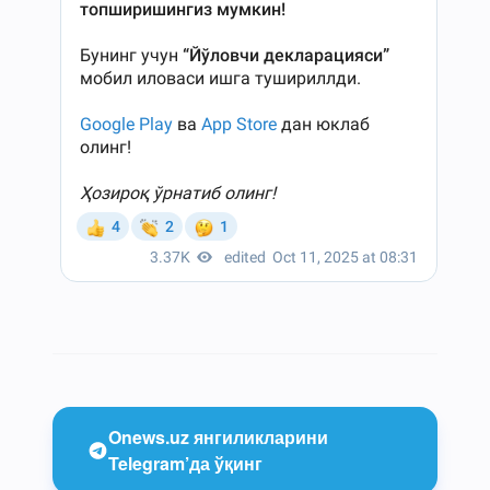
Onews.uz янгиликларини
Telegram’да ўқинг