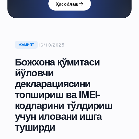
Ҳисоблаш
16/10/2025
ЖАМИЯТ
Божхона қўмитаси
йўловчи
декларациясини
топшириш ва IMEI-
кодларини тўлдириш
учун иловани ишга
туширди