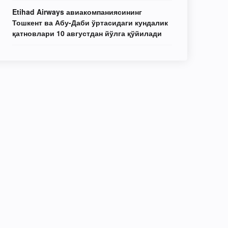
Etihad Airways авиакомпаниясининг
Тошкент ва Абу-Даби ўртасидаги кундалик
қатновлари 10 августдан йўлга қўйилади