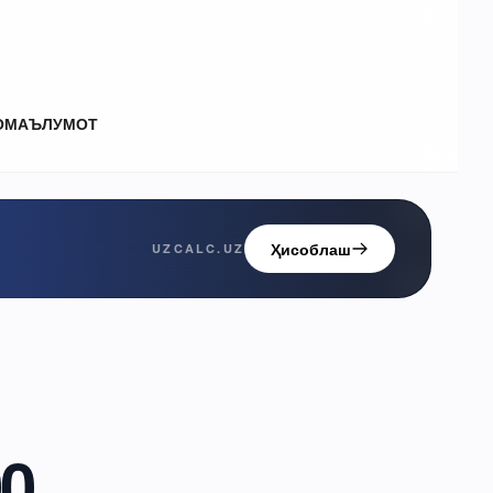
О
МАЪЛУМОТ
Ҳисоблаш
UZCALC.UZ
00