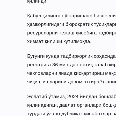
қилинди.
Қабул қилинган ўзгаришлар бизнесни
ҳамкорлигидаги бюрократик тўсиқлар
ресурсларни тежаш ҳисобига тадбир
хизмат қилиши кутилмоқда.
Бугунги кунда тадбиркорлик соҳасид
реестрига 36 мингдан ортиқ талаб ки
чекловларни янада қисқартириш мақс
чиқиш ишларини давом эттираётгани
Эслатиб ўтамиз, 2024 йилдан бошлаб
қилинадиган, давлат органлари бошқ
турдаги ўзаро дубликат ҳисоботлар в