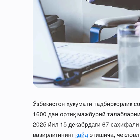
Ўзбекистон ҳукумати тадбиркорлик с
1600 дан ортиқ мажбурий талабларни
2025 йил 15 декабрдаги 67 саҳифал
вазирлигининг
қайд
этишича, чекловла