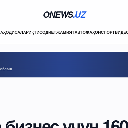
ONEWS
.UZ
ФА
ҲОДИСАЛАР
ИҚТИСОДИЁТ
ЖАМИЯТ
АВТО
ЖАҲОН
СПОРТ
ВИДЕ
соблаш
 бизнес учун 16