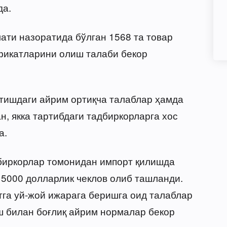
да.
ати назоратида бўлган 1568 та товар
фикатларини олиш талаби бекор
атишдаги айрим ортиқча талаблар ҳамда
, якка тартибдаги тадбиркорларга хос
а.
дбиркорлар томонидан импорт қилишда
 5000 долларлик чеклов олиб ташланди.
тга уй-жой ижарага беришга оид талаблар
ш билан боғлиқ айрим нормалар бекор