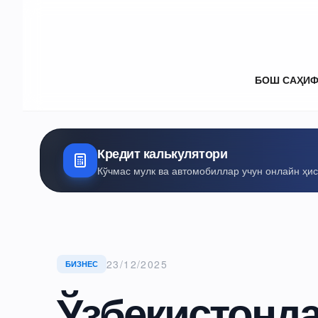
БОШ САҲИ
Кредит калькулятори
Кўчмас мулк ва автомобиллар учун онлайн ҳи
23/12/2025
БИЗНЕС
Ўзбекистонда