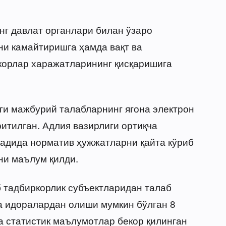
нг давлат органлари билан ўзаро
ни камайтиришга ҳамда вақт ва
корлар харажатларининг қисқаришига
аги мажбурий талабларнинг ягона электрон
ритилган. Адлия вазирлиги ортиқча
адида норматив ҳужжатларни қайта кўриб
ни маълум қилди.
 тадбиркорлик субъектларидан талаб
а идоралардан олиши мумкин бўлган 8
а статистик маълумотлар бекор қилинган