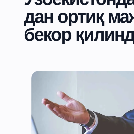
дан ортиқ ма
бекор қилин