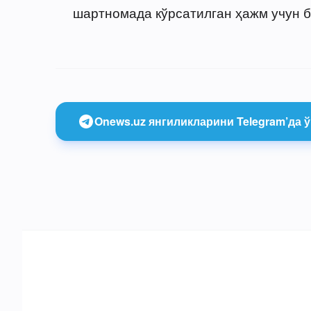
шартномада кўрсатилган ҳажм учун 
Onews.uz янгиликларини Telegram’да ў