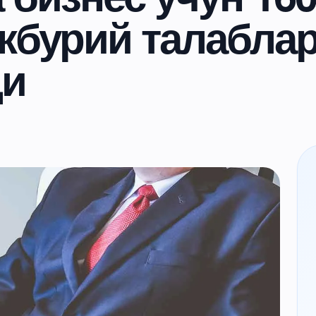
жбурий талабла
ди