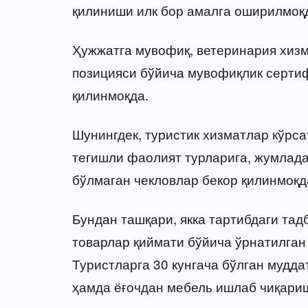
қилиниши илк бор амалга оширилмоқ
Ҳужжатга мувофиқ, ветеринария хизм
позицияси бўйича мувофиқлик серти
қилинмоқда.
Шунингдек, туристик хизматлар кўрс
тегишли фаолият турларига, жумладан
бўлмаган чекловлар бекор қилинмоқд
Бундан ташқари, якка тартибдаги та
товарлар қиймати бўйича ўрнатилган
Туристларга 30 кунгача бўлган мудда
ҳамда ёғочдан мебель ишлаб чиқари