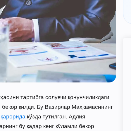
оҳасини тартибга солувчи қонунчиликдаги
 бекор қилди. Бу Вазирлар Маҳкамасининг
и
қарорида
кўзда тутилган. Адлия
рнинг бу қадар кенг кўламли бекор