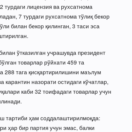
22 турдаги лицензия ва рухсатнома
адан, 7 турдаги рухсатнома тўлиқ бекор
ўли билан бекор қилинган, 3 таси эса
штирилган.
 билан ўтказилган учрашувда президент
ўлган товарлар рўйхати 459 та
на 288 тага қисқартирилишини маълум
ва карантин назорати остидаги кўчатлар,
уқалари каби 32 тоифадаги товарлар учун
илинади.
ш тартиби ҳам соддалаштирилмоқда:
и ҳар бир партия учун эмас, балки