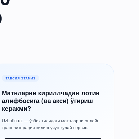
р
ТАВСИЯ ЭТАМИЗ
Матнларни кириллчадан лотин
алифбосига (ва акси) ўгириш
керакми?
UzLotin.uz — ўзбек тилидаги матнларни онлайн
транслитерация қилиш учун қулай сервис.