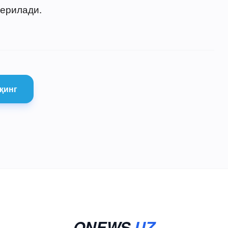
берилади.
қинг
ONEWS
.UZ