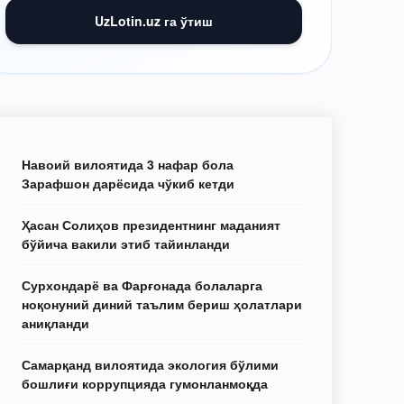
UzLotin.uz га ўтиш
Навоий вилоятида 3 нафар бола
Зарафшон дарёсида чўкиб кетди
Ҳасан Солиҳов президентнинг маданият
бўйича вакили этиб тайинланди
Сурхондарё ва Фарғонада болаларга
ноқонуний диний таълим бериш ҳолатлари
аниқланди
Самарқанд вилоятида экология бўлими
бошлиғи коррупцияда гумонланмоқда