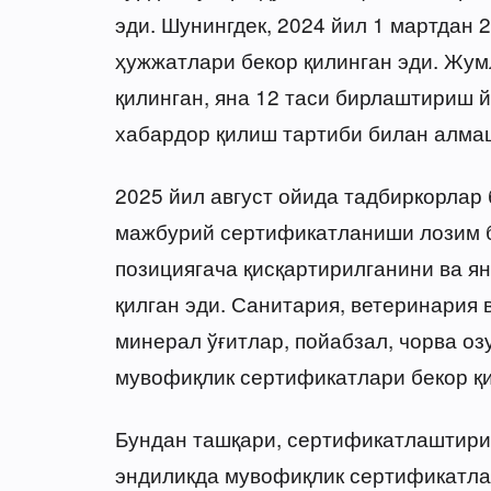
эди. Шунингдек, 2024 йил 1 мартдан 
ҳужжатлари бекор қилинган эди. Жумл
қилинган, яна 12 таси бирлаштириш й
хабардор қилиш тартиби билан алма
2025 йил август ойида тадбиркорлар
мажбурий сертификатланиши лозим б
позициягача қисқартирилганини ва я
қилган эди. Санитария, ветеринария 
минерал ўғитлар, пойабзал, чорва оз
мувофиқлик сертификатлари бекор қ
Бундан ташқари, сертификатлаштири
эндиликда мувофиқлик сертификатлар