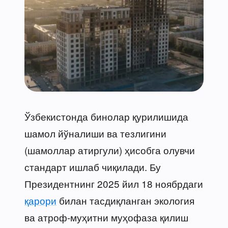
Ўзбекистонда бинолар қурилишида
шамол йўналиши ва тезлигини
(шамоллар атиргули) ҳисобга олувчи
стандарт ишлаб чиқилади. Бу
Президентнинг 2025 йил 18 ноябрдаги
қарори
билан тасдиқланган экология
ва атроф-муҳитни муҳофаза қилиш