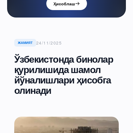
Ҳисоблаш
24/11/2025
ЖАМИЯТ
Ўзбекистонда бинолар
қурилишида шамол
йўналишлари ҳисобга
олинади