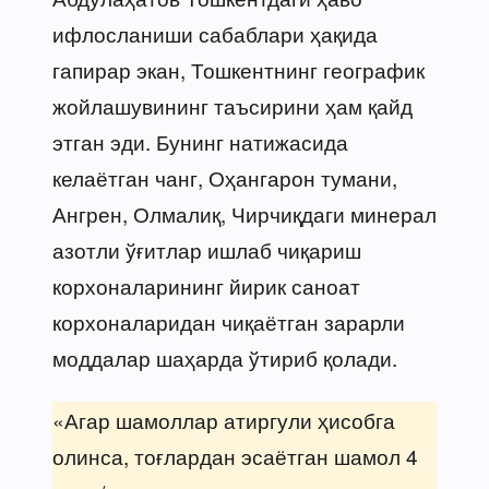
ифлосланиши сабаблари ҳақида
гапирар экан, Тошкентнинг географик
жойлашувининг таъсирини ҳам қайд
этган эди. Бунинг натижасида
келаётган чанг, Оҳангарон тумани,
Ангрен, Олмалиқ, Чирчиқдаги минерал
азотли ўғитлар ишлаб чиқариш
корхоналарининг йирик саноат
корхоналаридан чиқаётган зарарли
моддалар шаҳарда ўтириб қолади.
«Агар шамоллар атиргули ҳисобга
олинса, тоғлардан эсаётган шамол 4