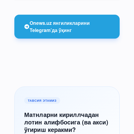
Onews.uz янгиликларини
Telegram’да ўқинг
ТАВСИЯ ЭТАМИЗ
Матнларни кириллчадан
лотин алифбосига (ва акси)
ўгириш керакми?