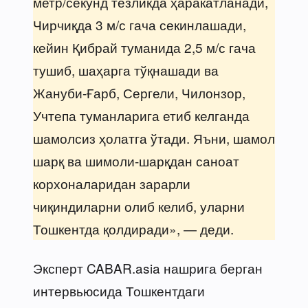
метр/секунд тезликда ҳаракатланади,
Чирчиқда 3 м/с гача секинлашади,
кейин Қибрай туманида 2,5 м/с гача
тушиб, шаҳарга тўқнашади ва
Жануби-Ғарб, Сергели, Чилонзор,
Учтепа туманларига етиб келганда
шамолсиз ҳолатга ўтади. Яъни, шамол
шарқ ва шимоли-шарқдан саноат
корхоналаридан зарарли
чиқиндиларни олиб келиб, уларни
Тошкентда қолдиради», — деди.
Эксперт CABAR.asia нашрига берган
интервьюсида Тошкентдаги