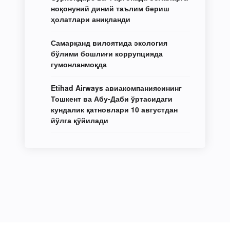
ноқонуний диний таълим бериш
ҳолатлари аниқланди
Самарқанд вилоятида экология
бўлими бошлиғи коррупцияда
гумонланмоқда
Etihad Airways авиакомпаниясининг
Тошкент ва Абу-Даби ўртасидаги
кундалик қатновлари 10 августдан
йўлга қўйилади