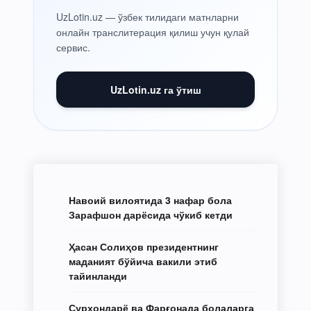
UzLotin.uz — ўзбек тилидаги матнларни
онлайн транслитерация қилиш учун қулай
сервис.
UzLotin.uz га ўтиш
Навоий вилоятида 3 нафар бола
Зарафшон дарёсида чўкиб кетди
Ҳасан Солиҳов президентнинг
маданият бўйича вакили этиб
тайинланди
Сурхондарё ва Фарғонада болаларга