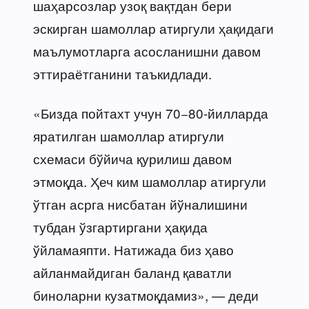
шаҳарсозлар узоқ вақтдан бери
эскирган шамоллар атиргули ҳақидаги
маълумотларга асосланишни давом
эттираётганини таъкидлади.
«Бизда пойтахт учун 70−80-йилларда
яратилган шамоллар атиргули
схемаси бўйича қурилиш давом
этмоқда. Ҳеч ким шамоллар атиргули
ўтган асрга нисбатан йўналишини
тубдан ўзгартиргани ҳақида
ўйламаяпти. Натижада биз ҳаво
айланмайдиган баланд қаватли
биноларни кузатмоқдамиз», — деди