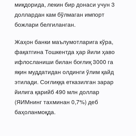
миқдорида, лекин бир донаси учун 3
доллардан кам бўлмаган импорт
божлари белгиланган.
Жаҳон банки маълумотларига кўра,
фақатгина Тошкентда ҳар йили ҳаво
ифлосланиши билан боғлиқ 3000 га
яқин муддатидан олдинги ўлим қайд
этилади. Соғлиққа етказилган зарар
йилига қарийб 490 млн доллар
(ЯИМнинг тахминан 0,7%) деб
баҳоланмоқда.