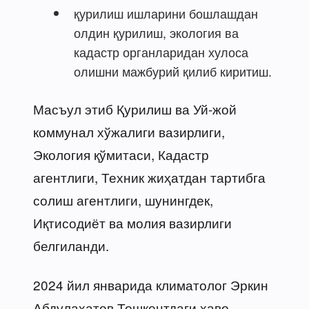
қурилиш ишларини бошлашдан
олдин қурилиш, экология ва
кадастр органларидан хулоса
олишни мажбурий қилиб киритиш.
Масъул этиб Қурилиш ва Уй-жой
коммунал хўжалиги вазирлиги,
Экология қўмитаси, Кадастр
агентлиги, Техник жиҳатдан тартибга
солиш агентлиги, шунингдек,
Иқтисодиёт ва молия вазирлиги
белгиланди.
2024 йил январида климатолог Эркин
Абдулаҳатов Тошкентдаги ҳаво