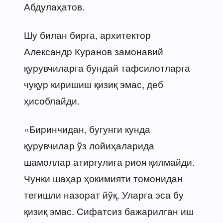
Абдулаҳатов.
Шу билан бирга, архитектор
Александр Куранов замонавий
қурувчиларга бундай тафсилотларга
чуқур киришиш қизиқ эмас, деб
ҳисоблайди.
«Биринчидан, бугунги кунда
қурувчилар ўз лойиҳаларида
шамоллар атиргулига риоя қилмайди.
Чунки шаҳар ҳокимияти томонидан
тегишли назорат йўқ. Уларга эса бу
қизиқ эмас. Сифатсиз бажарилган иш