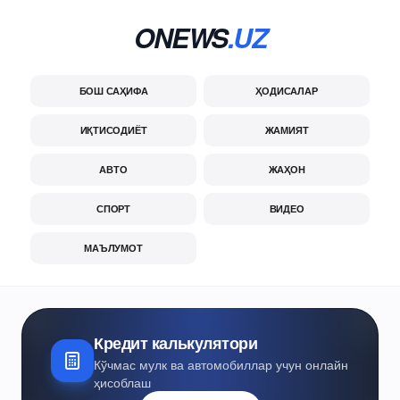
ONEWS
.UZ
БОШ САҲИФА
ҲОДИСАЛАР
ИҚТИСОДИЁТ
ЖАМИЯТ
АВТО
ЖАҲОН
СПОРТ
ВИДЕО
МАЪЛУМОТ
Кредит калькулятори
Кўчмас мулк ва автомобиллар учун онлайн
ҳисоблаш