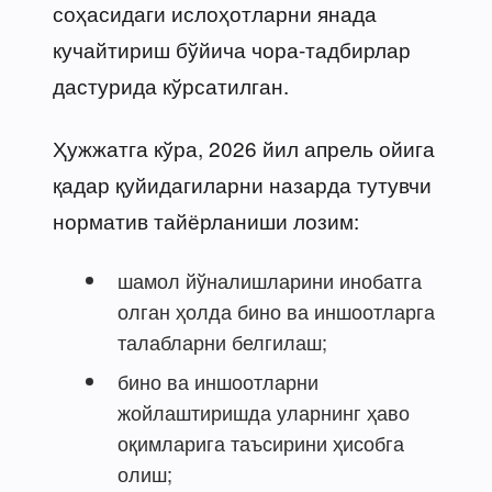
соҳасидаги ислоҳотларни янада
кучайтириш бўйича чора-тадбирлар
дастурида кўрсатилган.
Ҳужжатга кўра, 2026 йил апрель ойига
қадар қуйидагиларни назарда тутувчи
норматив тайёрланиши лозим:
шамол йўналишларини инобатга
олган ҳолда бино ва иншоотларга
талабларни белгилаш;
бино ва иншоотларни
жойлаштиришда уларнинг ҳаво
оқимларига таъсирини ҳисобга
олиш;