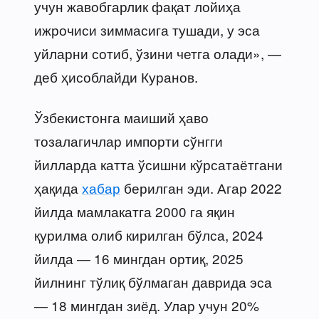
учун жавобгарлик фақат лойиҳа
ижрочиси зиммасига тушади, у эса
уйларни сотиб, ўзини четга олади», —
деб ҳисоблайди Куранов.
Ўзбекистонга маиший ҳаво
тозалагичлар импорти сўнгги
йилларда катта ўсишни кўрсатаётгани
ҳақида
хабар
берилган эди. Агар 2022
йилда мамлакатга 2000 га яқин
қурилма олиб кирилган бўлса, 2024
йилда — 16 мингдан ортиқ, 2025
йилнинг тўлиқ бўлмаган даврида эса
— 18 мингдан зиёд. Улар учун 20%