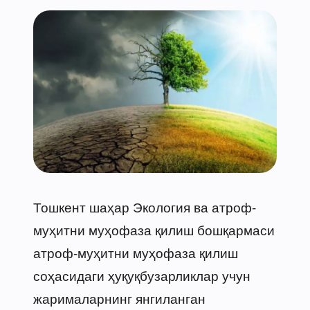
Тошкент шаҳар Экология ва атроф-
муҳитни муҳофаза қилиш бошқармаси
атроф-муҳитни муҳофаза қилиш
соҳасидаги ҳуқуқбузарликлар учун
жарималарнинг янгиланган