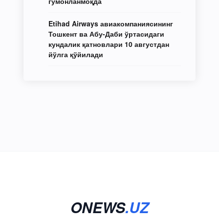
гумонланмоқда
Etihad Airways авиакомпаниясининг
Тошкент ва Абу-Даби ўртасидаги
кундалик қатновлари 10 августдан
йўлга қўйилади
ONEWS
.UZ