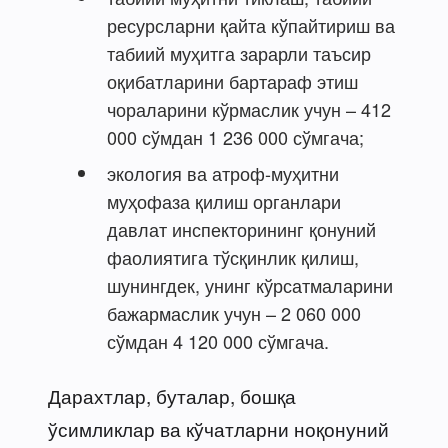
ресурсларни қайта кўпайтириш ва
табиий муҳитга зарарли таъсир
оқибатларини бартараф этиш
чораларини кўрмаслик учун – 412
000 сўмдан 1 236 000 сўмгача;
экология ва атроф-муҳитни
муҳофаза қилиш органлари
давлат инспекторининг қонуний
фаолиятига тўсқинлик қилиш,
шунингдек, унинг кўрсатмаларини
бажармаслик учун – 2 060 000
сўмдан 4 120 000 сўмгача.
Дарахтлар, буталар, бошқа
ўсимликлар ва кўчатларни ноқонуний