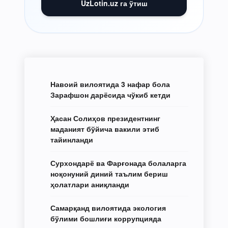
UzLotin.uz га ўтиш
Навоий вилоятида 3 нафар бола
Зарафшон дарёсида чўкиб кетди
Ҳасан Солиҳов президентнинг
маданият бўйича вакили этиб
тайинланди
Сурхондарё ва Фарғонада болаларга
ноқонуний диний таълим бериш
ҳолатлари аниқланди
Самарқанд вилоятида экология
бўлими бошлиғи коррупцияда