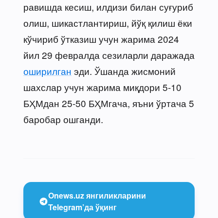
равишда кесиш, илдизи билан суғуриб
олиш, шикастлантириш, йўқ қилиш ёки
кўчириб ўтказиш учун жарима 2024
йил 29 февралда сезиларли даражада
оширилган
эди. Ўшанда жисмоний
шахслар учун жарима миқдори 5-10
БҲМдан 25-50 БҲМгача, яъни ўртача 5
баробар ошганди.
Onews.uz янгиликларини
Telegram’да ўқинг