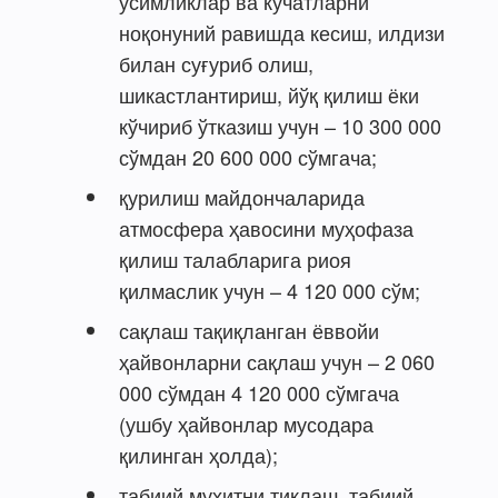
ўсимликлар ва кўчатларни
ноқонуний равишда кесиш, илдизи
билан суғуриб олиш,
шикастлантириш, йўқ қилиш ёки
кўчириб ўтказиш учун – 10 300 000
сўмдан 20 600 000 сўмгача;
қурилиш майдончаларида
атмосфера ҳавосини муҳофаза
қилиш талабларига риоя
қилмаслик учун – 4 120 000 сўм;
сақлаш тақиқланган ёввойи
ҳайвонларни сақлаш учун – 2 060
000 сўмдан 4 120 000 сўмгача
(ушбу ҳайвонлар мусодара
қилинган ҳолда);
табиий муҳитни тиклаш, табиий