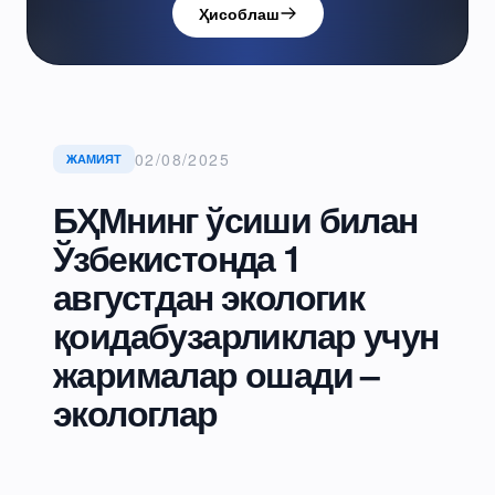
Ҳисоблаш
02/08/2025
ЖАМИЯТ
БҲМнинг ўсиши билан
Ўзбекистонда 1
августдан экологик
қоидабузарликлар учун
жарималар ошади –
экологлар