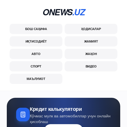
ONEWS
.UZ
БОШ САҲИФА
ҲОДИСАЛАР
ИҚТИСОДИЁТ
ЖАМИЯТ
АВТО
ЖАҲОН
СПОРТ
ВИДЕО
МАЪЛУМОТ
Кредит калькулятори
Кўчмас мулк ва автомобиллар учун онлайн
ҳисоблаш