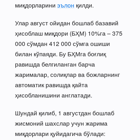
миқдорларини
эълон
қилди.
Улар август ойидан бошлаб базавий
ҳисоблаш миқдори (БҲМ) 10%га – 375
000 сўмдан 412 000 сўмга ошиши
билан кўпаяди. Бу БҲМга боғлиқ
равишда белгиланган барча
жарималар, солиқлар ва божларнинг
автоматик равишда қайта
ҳисобланишини англатади.
Шундай қилиб, 1 августдан бошлаб
жисмоний шахслар учун жарима
миқдорлари қуйидагича бўлади: