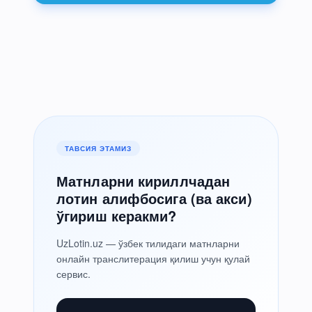
ТАВСИЯ ЭТАМИЗ
Матнларни кириллчадан
лотин алифбосига (ва акси)
ўгириш керакми?
UzLotin.uz — ўзбек тилидаги матнларни
онлайн транслитерация қилиш учун қулай
сервис.