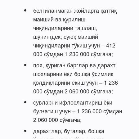
белгиланмаган жойларга қаттиқ
маиший ва қурилиш
чиқиндиларини ташлаш,
шунингдек, суюқ маиший
чиқиндиларни тўкиш учун – 412
000 сўмдан 1 236 000 сўмгача;
поя, қуриган барглар ва дарахт
шохларини ёки бошқа ўсимлик
қолдиқларини ёқиш учун – 1 236
000 сўмдан 2 060 000 сўмгача;
сувларни ифлослантириш ёки
булғатиш учун – 1 236 000 сўмдан
2 060 000 сўмгача;
дарахтлар, буталар, бошқа