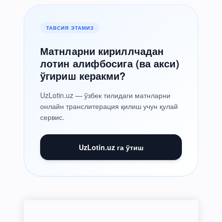
ТАВСИЯ ЭТАМИЗ
Матнларни кириллчадан
лотин алифбосига (ва акси)
ўгириш керакми?
UzLotin.uz — ўзбек тилидаги матнларни
онлайн транслитерация қилиш учун қулай
сервис.
UzLotin.uz га ўтиш