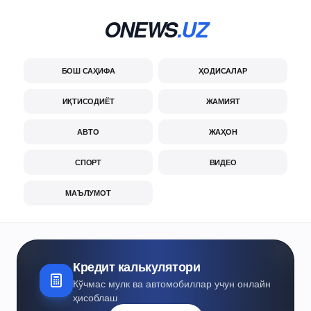
ONEWS
.UZ
БОШ САҲИФА
ҲОДИСАЛАР
ИҚТИСОДИЁТ
ЖАМИЯТ
АВТО
ЖАҲОН
СПОРТ
ВИДЕО
МАЪЛУМОТ
Кредит калькулятори
Кўчмас мулк ва автомобиллар учун онлайн
ҳисоблаш