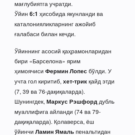
мағлубиятга учратди.
Ўйин
ҳисобида якунланди ва
6:1
каталонияликларнинг ажойиб
ғалабаси билан кечди.
Ўйиннинг асосий қаҳрамонларидан
бири «Барселона» ярим
ҳимоячиси
бўлди. У
Фермин Лопес
учта гол киритиб,
қайд этди
хет-трик
(7, 39 ва 76-дақиқаларда).
Шунингдек,
дубль
Маркус Рэшфорд
муаллифига айланди (74 ва 79-
дақиқаларда). Қолаверса, ёш
ўйинчи
пенальтидан
Ламин Ямаль