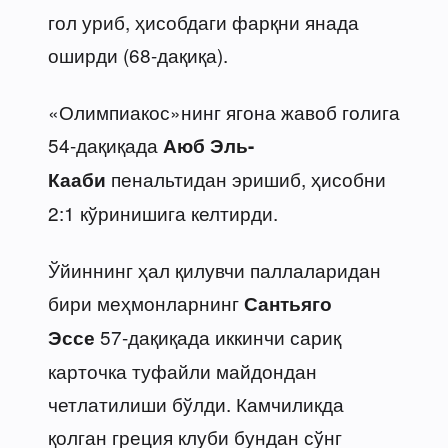
гол уриб, ҳисобдаги фарқни янада
оширди (68-дақиқа).
«Олимпиакос»нинг ягона жавоб голига
54-дақиқада
Аюб Эль-
пенальтидан эришиб, ҳисобни
Кааби
2:1 кўринишига келтирди.
Ўйиннинг ҳал қилувчи паллаларидан
бири меҳмонларнинг
Сантьяго
57-дақиқада иккинчи сариқ
Эссе
карточка туфайли майдондан
четлатилиши бўлди. Камчиликда
қолган греция клуби бундан сўнг