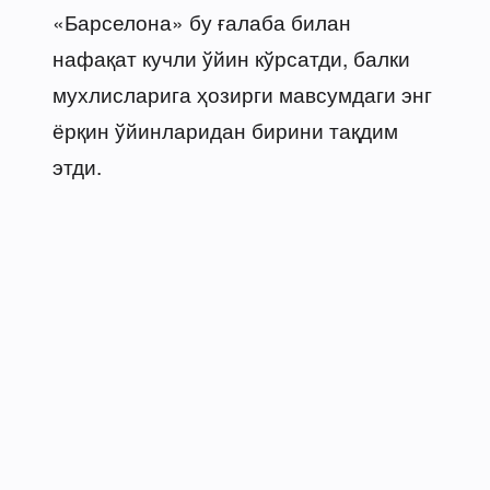
«Барселона» бу ғалаба билан
нафақат кучли ўйин кўрсатди, балки
мухлисларига ҳозирги мавсумдаги энг
ёрқин ўйинларидан бирини тақдим
этди.