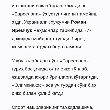
интригани сақлаб қола олмади ва
«Барселона» ўз устунлигини намойиш
этди. Украиналик ҳужумчи
Роман
меҳмонлар таркибида 77-
Яремчук
дақиқада майдонга тушди, бироқ
жамоасига ёрдам бера олмади.
Ушбу ғалабадан сўнг «Барселона»
гуруҳ босқичида олти очко тўплаб,
жадвалда юқори ўринларга кўтарилди,
«Олимпиакос» эса уч турдан сўнг бир
очко билан қолиб кетди.
Спорт нашрларининг таъкидлашича,