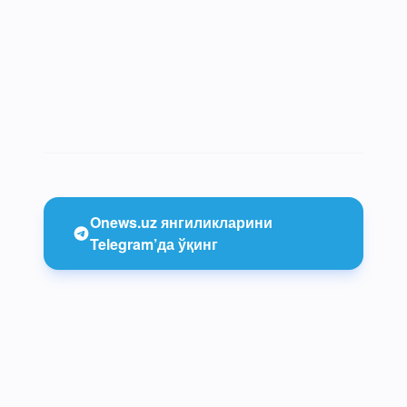
Onews.uz янгиликларини
Telegram’да ўқинг