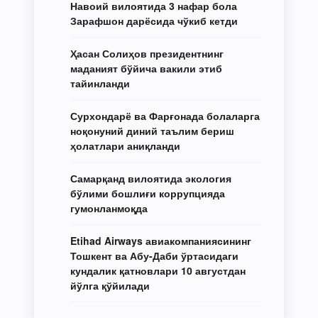
Навоий вилоятида 3 нафар бола
Зарафшон дарёсида чўкиб кетди
Ҳасан Солиҳов президентнинг
маданият бўйича вакили этиб
тайинланди
Сурхондарё ва Фарғонада болаларга
ноқонуний диний таълим бериш
ҳолатлари аниқланди
Самарқанд вилоятида экология
бўлими бошлиғи коррупцияда
гумонланмоқда
Etihad Airways авиакомпаниясининг
Тошкент ва Абу-Даби ўртасидаги
кундалик қатновлари 10 августдан
йўлга қўйилади