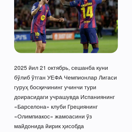
2025 йил 21 октябрь, сешанба куни
бўлиб ўтган УЕФА Чемпионлар Лигаси
гуруҳ босқичининг учинчи тури
доирасидаги учрашувда Испаниянинг
«Барселона» клуби Грециянинг
«Олимпиакос» жамоасини ўз
майдонида йирик ҳисобда