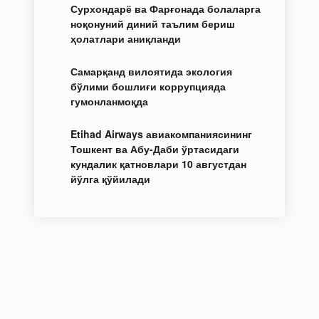
Сурхондарё ва Фарғонада болаларга
ноқонуний диний таълим бериш
ҳолатлари аниқланди
Самарқанд вилоятида экология
бўлими бошлиғи коррупцияда
гумонланмоқда
Etihad Airways авиакомпаниясининг
Тошкент ва Абу-Даби ўртасидаги
кундалик қатновлари 10 августдан
йўлга қўйилади