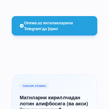
Onews.uz янгиликларини
Telegram’да ўқинг
ТАВСИЯ ЭТАМИЗ
Матнларни кириллчадан
лотин алифбосига (ва акси)