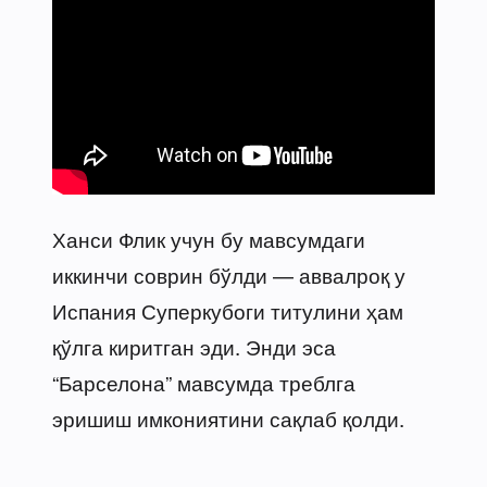
Ханси Флик учун бу мавсумдаги
иккинчи соврин бўлди — аввалроқ у
Испания Суперкубоги титулини ҳам
қўлга киритган эди. Энди эса
“Барселона” мавсумда треблга
эришиш имкониятини сақлаб қолди.