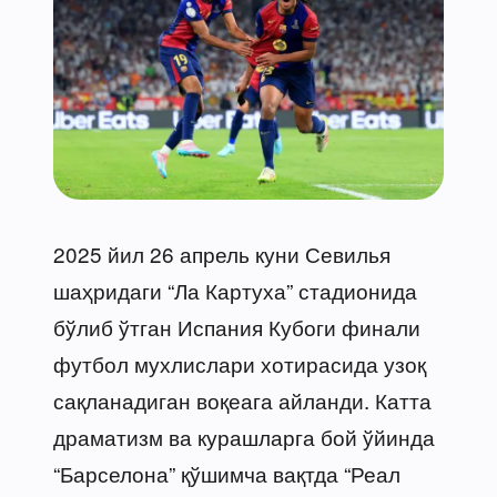
2025 йил 26 апрель куни Севилья
шаҳридаги “Ла Картуха” стадионида
бўлиб ўтган Испания Кубоги финали
футбол мухлислари хотирасида узоқ
сақланадиган воқеага айланди. Катта
драматизм ва курашларга бой ўйинда
“Барселона” қўшимча вақтда “Реал