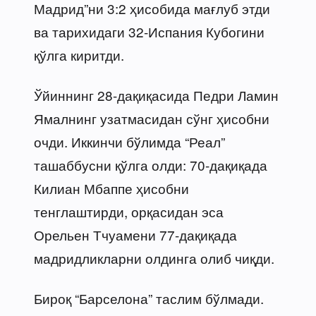
Мадрид”ни 3:2 ҳисобида мағлуб этди
ва тарихидаги 32-Испания Кубогини
қўлга киритди.
Ўйиннинг 28-дақиқасида Педри Ламин
Ямалнинг узатмасидан сўнг ҳисобни
очди. Иккинчи бўлимда “Реал”
ташаббусни қўлга олди: 70-дақиқада
Килиан Мбаппе ҳисобни
тенглаштирди, орқасидан эса
Орельен Тчуамени 77-дақиқада
мадридликларни олдинга олиб чиқди.
Бироқ “Барселона” таслим бўлмади.