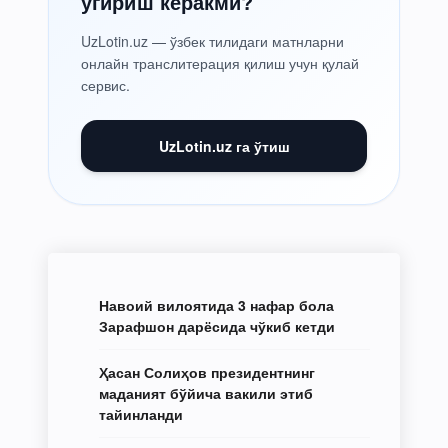
ўгириш керакми?
UzLotin.uz — ўзбек тилидаги матнларни
онлайн транслитерация қилиш учун қулай
сервис.
UzLotin.uz га ўтиш
Навоий вилоятида 3 нафар бола
Зарафшон дарёсида чўкиб кетди
Ҳасан Солиҳов президентнинг
маданият бўйича вакили этиб
тайинланди