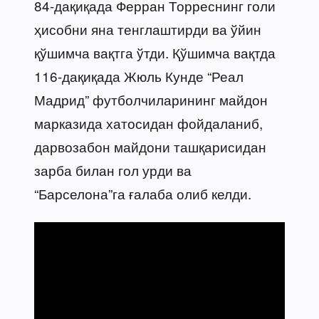
84-дақиқада Ферран Торреснинг голи
ҳисобни яна тенглаштирди ва ўйин
қўшимча вақтга ўтди. Қўшимча вақтда
116-дақиқада Жюль Кунде “Реал
Мадрид” футболчиларининг майдон
марказида хатосидан фойдаланиб,
дарвозабон майдони ташқарисидан
зарба билан гол урди ва
“Барселона”га ғалаба олиб келди.