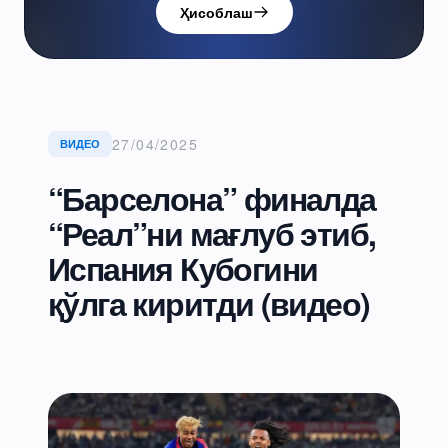
Ҳисоблаш
27/04/2025
ВИДЕО
“Барселона” финалда
“Реал”ни мағлуб этиб,
Испания Кубогини
қўлга киритди (видео)