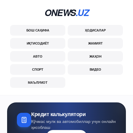
ONEWS
.UZ
БОШ САҲИФА
ҲОДИСАЛАР
ИҚТИСОДИЁТ
ЖАМИЯТ
АВТО
ЖАҲОН
СПОРТ
ВИДЕО
МАЪЛУМОТ
Кредит калькулятори
Кўчмас мулк ва автомобиллар учун онлайн
ҳисоблаш