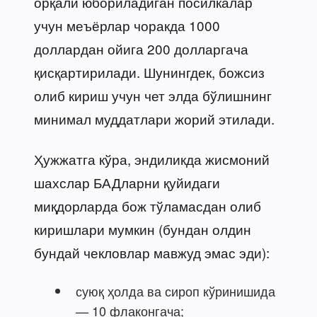
орқали юбориладиган посилкалар
учун меъёрлар чоракда 1000
доллардан ойига 200 долларгача
қисқартирилади. Шунингдек, божсиз
олиб кириш учун чет элда бўлишнинг
минимал муддатлари жорий этилади.
Ҳужжатга кўра, эндиликда жисмоний
шахслар БАДларни қуйидаги
миқдорларда бож тўламасдан олиб
киришлари мумкин (бундан олдин
бундай чекловлар мавжуд эмас эди):
суюқ ҳолда ва сироп кўринишида
— 10 флаконгача;