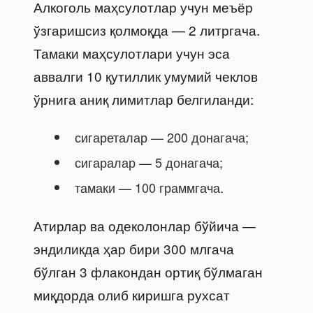
Алкоголь маҳсулотлар учун меъёр
ўзгаришсиз қолмоқда — 2 литргача.
Тамаки маҳсулотлари учун эса
аввалги 10 қутиллик умумий чеклов
ўрнига аниқ лимитлар белгиланди:
сигареталар — 200 донагача;
сигаралар — 5 донагача;
тамаки — 100 граммгача.
Атирлар ва одеколонлар бўйича —
эндиликда ҳар бири 300 млгача
бўлган 3 флакондан ортиқ бўлмаган
миқдорда олиб киришга рухсат