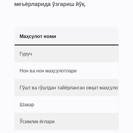
меъёрларида ўзгариш йўқ.
Маҳсулот номи
Гуруч
Нон ва нон маҳсулотлари
Гўшт ва гўштдан тайёрланган овқат маҳсулотлари
Шакар
Ўсимлик ёғлари