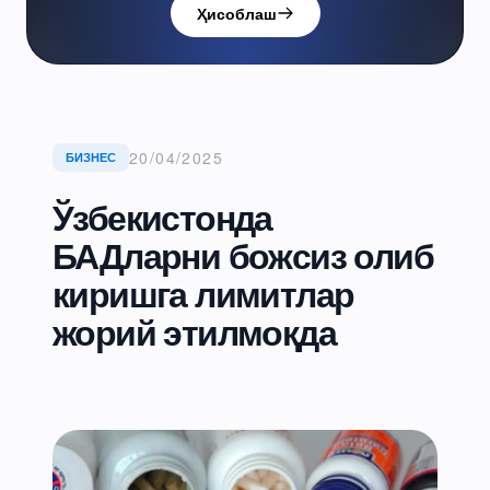
Ҳисоблаш
20/04/2025
БИЗНЕС
Ўзбекистонда
БАДларни божсиз олиб
киришга лимитлар
жорий этилмоқда