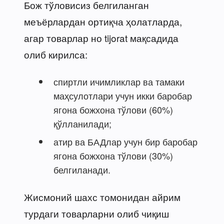
Бож тўловисиз белгиланган
меъёрлардан ортиқча ҳолатларда,
агар товарлар но tijorat мақсадида
олиб кирилса:
спиртли ичимликлар ва тамаки
маҳсулотлари учун икки баробар
ягона божхона тўлови (60%)
қўлланилади;
атир ва БАДлар учун бир баробар
ягона божхона тўлови (30%)
белгиланади.
Жисмоний шахс томонидан айрим
турдаги товарларни олиб чиқиш