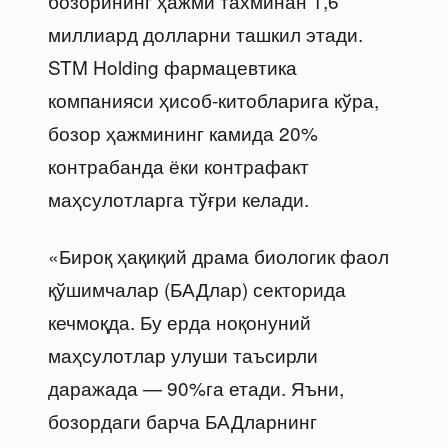
бозорининг ҳажми тахминан 1,6
миллиард долларни ташкил этади.
STM Holding фармацевтика
компанияси ҳисоб-китобларига кўра,
бозор ҳажмининг камида 20%
контрабанда ёки контрафакт
маҳсулотларга тўғри келади.
«Бироқ ҳақиқий драма биологик фаол
қўшимчалар (БАДлар) секторида
кечмоқда. Бу ерда ноқонуний
маҳсулотлар улуши таъсирли
даражада — 90%га етади. Яъни,
бозордаги барча БАДларнинг