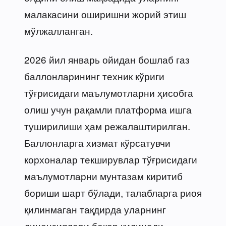
малакасини оширишни жорий этиш
мўлжалланган.
2026 йил январь ойидан бошлаб газ
баллонларининг техник кўриги
тўғрисидаги маълумотларни ҳисобга
олиш учун рақамли платформа ишга
туширилиши ҳам режалаштирилган.
Баллонларга хизмат кўрсатувчи
корхоналар текширувлар тўғрисидаги
маълумотларни мунтазам киритиб
бориши шарт бўлади, талабларга риоя
қилинмаган тақдирда уларнинг
лицензиялари бекор қилинади.