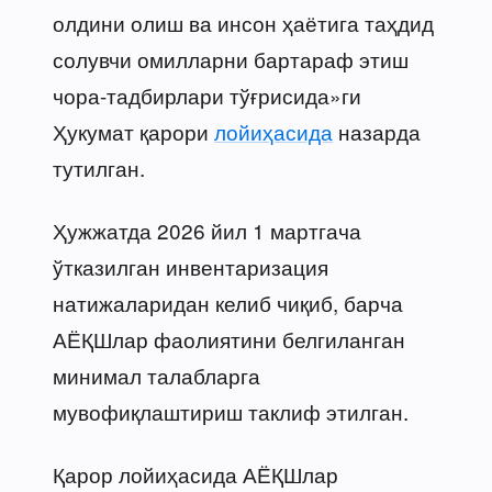
олдини олиш ва инсон ҳаётига таҳдид
солувчи омилларни бартараф этиш
чора-тадбирлари тўғрисида»ги
Ҳукумат қарори
лойиҳасида
назарда
тутилган.
Ҳужжатда 2026 йил 1 мартгача
ўтказилган инвентаризация
натижаларидан келиб чиқиб, барча
АЁҚШлар фаолиятини белгиланган
минимал талабларга
мувофиқлаштириш таклиф этилган.
Қарор лойиҳасида АЁҚШлар