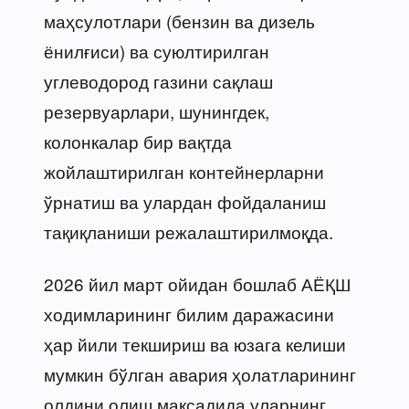
маҳсулотлари (бензин ва дизель
ёнилғиси) ва суюлтирилган
углеводород газини сақлаш
резервуарлари, шунингдек,
колонкалар бир вақтда
жойлаштирилган контейнерларни
ўрнатиш ва улардан фойдаланиш
тақиқланиши режалаштирилмоқда.
2026 йил март ойидан бошлаб АЁҚШ
ходимларининг билим даражасини
ҳар йили текшириш ва юзага келиши
мумкин бўлган авария ҳолатларининг
олдини олиш мақсадида уларнинг