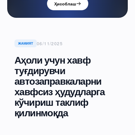
Ҳисоблаш
06/11/2025
ЖАМИЯТ
Аҳоли учун хавф
туғдирувчи
автозаправкаларни
хавфсиз ҳудудларга
кўчириш таклиф
қилинмоқда