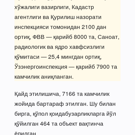
хўжалиги вазирлиги, Кадастр
агентлиги ва Қурилиш назорати
инспекцияси томонидан 2100 дан
ортиқ, ФВВ — қарийб 8000 та, Саноат,
радиологик ва ядро хавфсизлиги
қўмитаси — 25,4 мингдан ортиқ,
Ўзэнергоинспекция — қарийб 7900 та
камчилик аниқланган.
Қайд этилишича, 7166 та камчилик
жойида бартараф этилган. Шу билан
бирга, қўпол қоидабузарликларга йўл
қўйилган 464 та объект вақтинча
ёпилган.