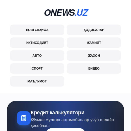
ONEWS
.UZ
БОШ САҲИФА
ҲОДИСАЛАР
ИҚТИСОДИЁТ
ЖАМИЯТ
АВТО
ЖАҲОН
СПОРТ
ВИДЕО
МАЪЛУМОТ
Кредит калькулятори
Кўчмас мулк ва автомобиллар учун онлайн
ҳисоблаш