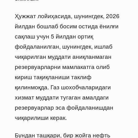
Ҳужжат лойиҳасида, шунингдек, 2026
йилдан бошлаб босим остида ёнилғи
сақлаш учун 5 йилдан ортиқ
фойдаланилган, шунингдек, ишлаб
чиқарилган муддати аниқланмаган
резервуарларни мамлакатга олиб
кириш тақиқланиши таклиф
қилинмоқда. Газ шохобчаларидаги
хизмат муддати тугаган амалдаги
резервуарлар эса фойдаланишдан
чиқарилиши керак.
Бундан ташқари, бир жойга нефть