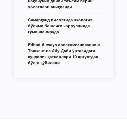
ноқонуний диний таълим бериш
ҳолатлари аниқланди
Самарқанд вилоятида экология
бўлими бошлиғи коррупцияда
гумонланмоқда
Etihad Airways авиакомпаниясининг
Тошкент ва Абу-Даби ўртасидаги
кундалик қатновлари 10 августдан
йўлга қўйилади