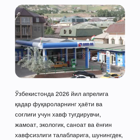
Ўзбекистонда 2026 йил апрелига
қадар фуқароларнинг ҳаёти ва
соғлиғи учун хавф туғдирувчи,
жамоат, экологик, саноат ва ёнғин
хавфсизлиги талабларига, шунингдек,