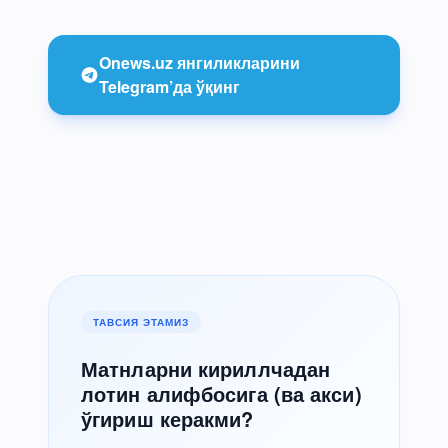
Onews.uz янгиликларини
Telegram’да ўқинг
ТАВСИЯ ЭТАМИЗ
Матнларни кириллчадан
лотин алифбосига (ва акси)
ўгириш керакми?