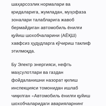
шаҳарсозлик нормалари ва
қоидаларига, жумладан, муҳофаза
зоналари талабларига жавоб
бермайдиган автомобиль ёнилғи
қуйиш шохобчаларини (АЁҚШ)
хавфсиз ҳудудларга кўчириш таклиф
этилмоқда.
Бу Электр энергияси, нефть
маҳсулотлари ва газдан
фойдаланишни назорат қилиш
инспекцияси томонидан ишлаб
чиқилган «Автомобиль ёнилғи қуйиш
шохобчаларидаги аварияларнинг