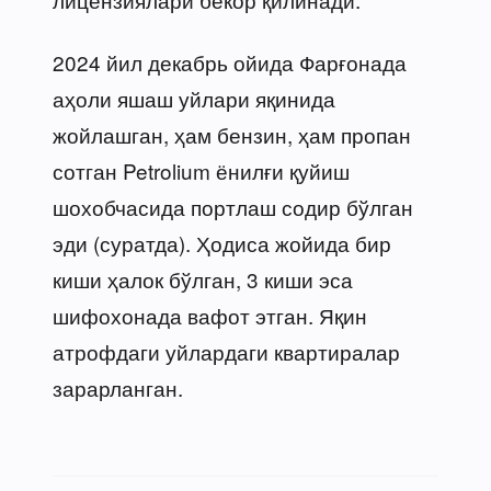
2024 йил декабрь ойида Фарғонада
аҳоли яшаш уйлари яқинида
жойлашган, ҳам бензин, ҳам пропан
сотган Petrolium ёнилғи қуйиш
шохобчасида портлаш содир бўлган
эди (суратда). Ҳодиса жойида бир
киши ҳалок бўлган, 3 киши эса
шифохонада вафот этган. Яқин
атрофдаги уйлардаги квартиралар
зарарланган.