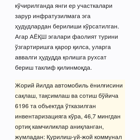
кўчирилганда янги ер участкалари
зарур инфратузилмага эга
ҳудудлардан берилиши кўрсатилган.
Агар АЁҚШ эгалари фаолият турини
ўзгартиришга қарор қилса, уларга
аввалги ҳудудда қолишга рухсат
бериш таклиф қилинмоқда.
Жорий йилда автомобиль ёнилғисини
сақлаш, тақсимлаш ва сотиш бўйича
6196 та объектда ўтказилган
инвентаризацияга кўра, 46,7 мингдан
ортиқ камчиликлар аниқланган,
жумладан: Қурилиш-уй-жой коммунал