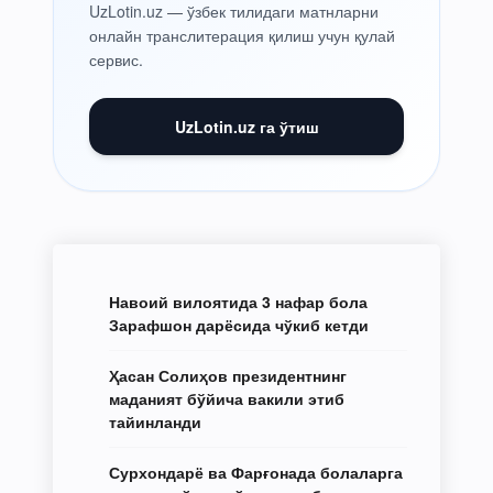
UzLotin.uz — ўзбек тилидаги матнларни
онлайн транслитерация қилиш учун қулай
сервис.
UzLotin.uz га ўтиш
Навоий вилоятида 3 нафар бола
Зарафшон дарёсида чўкиб кетди
Ҳасан Солиҳов президентнинг
маданият бўйича вакили этиб
тайинланди
Сурхондарё ва Фарғонада болаларга