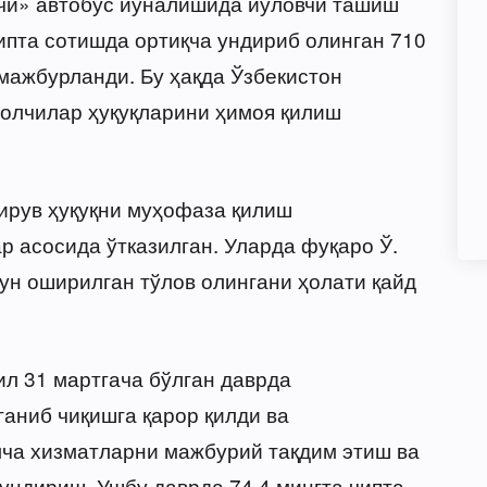
чи» автобус йўналишида йўловчи ташиш
ипта сотишда ортиқча ундириб олинган 710
мажбурланди. Бу ҳақда Ўзбекистон
олчилар ҳуқуқларини ҳимоя қилиш
ирув ҳуқуқни муҳофаза қилиш
р асосида ўтказилган. Уларда фуқаро Ў.
чун оширилган тўлов олингани ҳолати қайд
ил 31 мартгача бўлган даврда
аниб чиқишга қарор қилди ва
мча хизматларни мажбурий тақдим этиш ва
ундириш. Ушбу даврда 74,4 мингта чипта