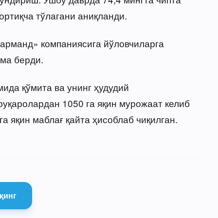
ортиқча тўлагани аниқланди.
нарманд» компаниясига йўловчиларга
ма берди.
мида қўмита ва унинг ҳудудий
уқаролардан 1050 га яқин мурожаат келиб
га яқин маблағ қайта ҳисоблаб чиқилган.
қинг