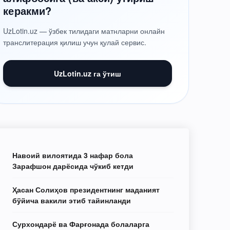
керакми?
UzLotin.uz — ўзбек тилидаги матнларни онлайн
транслитерация қилиш учун қулай сервис.
UzLotin.uz га ўтиш
Навоий вилоятида 3 нафар бола
Зарафшон дарёсида чўкиб кетди
Ҳасан Солиҳов президентнинг маданият
бўйича вакили этиб тайинланди
Сурхондарё ва Фарғонада болаларга