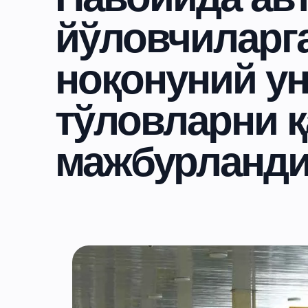
йўловчиларга
ноқонуний у
тўловларни 
мажбурланд