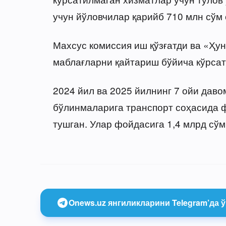
учун йўловчилар қарийб 710 млн сўм 
Махсус комиссия иш қўзғатди ва «Ҳу
маблағларни қайтариш бўйича кўрсат
2024 йил ва 2025 йилнинг 7 ойи даво
бўлинмаларига транспорт соҳасида ф
тушган. Улар фойдасига 1,4 млрд сўм
Onews.uz янгиликларини Telegram’да ў