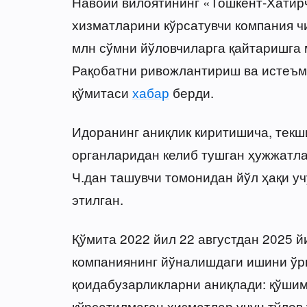
Навоий вилоятининг «Тошкент-Хатир
хизматларини кўрсатувчи компания ч
млн сўмни йўловчиларга қайтаришга 
Рақобатни ривожлантириш ва истеъм
қўмитаси
хабар
берди.
Идоранинг аниқлик киритишича, текш
органларидан келиб тушган ҳужжатла
Ч.дан ташувчи томонидан йўл ҳақи у
этилган.
Қўмита 2022 йил 22 августдан 2025 й
компаниянинг йўналишдаги ишини ўрг
қоидабузарликларни аниқлади: қўши
кўрсатилмаган хизматлар учун тўлов 