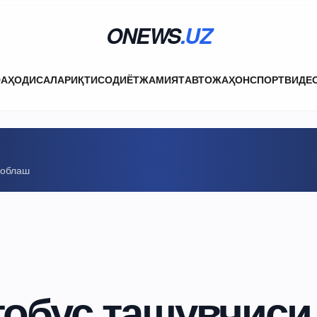
ONEWS
.UZ
ФА
ҲОДИСАЛАР
ИҚТИСОДИЁТ
ЖАМИЯТ
АВТО
ЖАҲОН
СПОРТ
ВИДЕ
соблаш
тобус ташувчиси