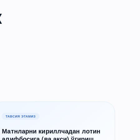
к
ТАВСИЯ ЭТАМИЗ
Матнларни кириллчадан лотин
алифбосига (ва акси) ўгириш