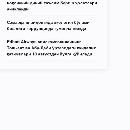
ноқонуний диний таълим бериш ҳолатлари
аниқланди
Самарқанд вилоятида экология бўлими
бошлиғи коррупцияда гумонланмоқда
Etihad Airways авиакомпаниясининг
Тошкент ва Абу-Даби ўртасидаги кундалик
қатновлари 10 августдан йўлга қўйилади