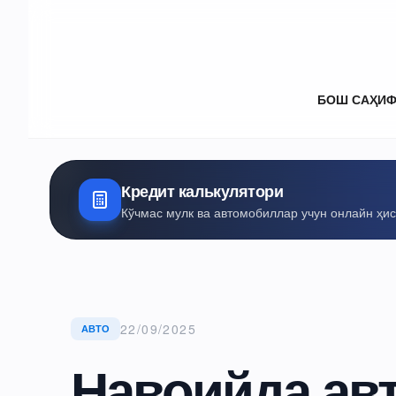
БОШ САҲИ
Кредит калькулятори
Кўчмас мулк ва автомобиллар учун онлайн ҳи
22/09/2025
АВТО
Навоийда ав