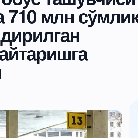
 710 млн сўмли
ндирилган
қайтаришга
и