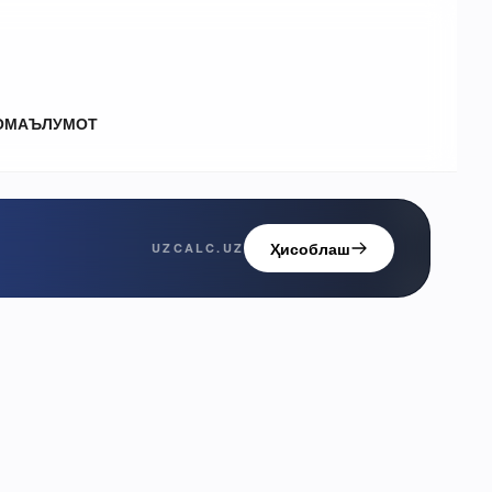
О
МАЪЛУМОТ
Ҳисоблаш
UZCALC.UZ