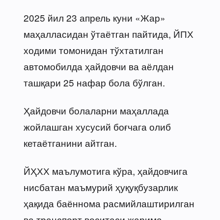
2025 йил 23 апрель куни «Жар»
маҳалласидан ўтаётган пайтида, ЙПХ
ходими томонидан тўхтатилган
автомобилда ҳайдовчи ва аёлдан
ташқари 25 нафар бола бўлган.
Ҳайдовчи болаларни маҳаллада
жойлашган хусусий боғчага олиб
кетаётганини айтган.
ЙҲХХ маълумотига кўра, ҳайдовчига
нисбатан маъмурий ҳуқуқбузарлик
ҳақида баённома расмийлаштирилган
ва транспорт воситаси жарима