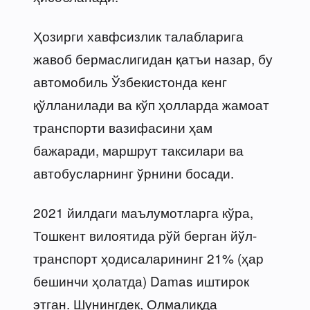
Ҳозирги хавфсизлик талабларига
жавоб бермаслигидан қатъи назар, бу
автомобиль Ўзбекистонда кенг
қўлланилади ва кўп ҳолларда жамоат
транспорти вазифасини ҳам
бажаради, маршрут таксилари ва
автобусларнинг ўрнини босади.
2021 йилдаги маълумотларга кўра,
Тошкент вилоятида рўй берган йўл-
транспорт ҳодисаларининг 21% (ҳар
бешинчи ҳолатда) Damas иштирок
этган. Шунингдек, Олмалиқда