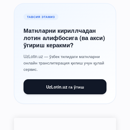
ТАВСИЯ ЭТАМИЗ
Матнларни кириллчадан
лотин алифбосига (ва акси)
ўгириш керакми?
UzLotin.uz — ўзбек тилидаги матнларни
онлайн транслитерация қилиш учун қулай
сервис.
UzLotin.uz га ўтиш