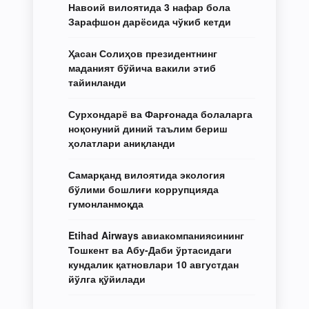
Навоий вилоятида 3 нафар бола
Зарафшон дарёсида чўкиб кетди
Ҳасан Солиҳов президентнинг
маданият бўйича вакили этиб
тайинланди
Сурхондарё ва Фарғонада болаларга
ноқонуний диний таълим бериш
ҳолатлари аниқланди
Самарқанд вилоятида экология
бўлими бошлиғи коррупцияда
гумонланмоқда
Etihad Airways авиакомпаниясининг
Тошкент ва Абу-Даби ўртасидаги
кундалик қатновлари 10 августдан
йўлга қўйилади