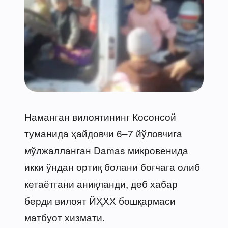
Наманган вилоятининг Косонсой
туманида ҳайдовчи 6–7 йўловчига
мўлжалланган Damas микровенида
икки ўндан ортиқ болани боғчага олиб
кетаётгани аниқланди, деб хабар
берди вилоят ЙҲХХ бошқармаси
матбуот хизмати.