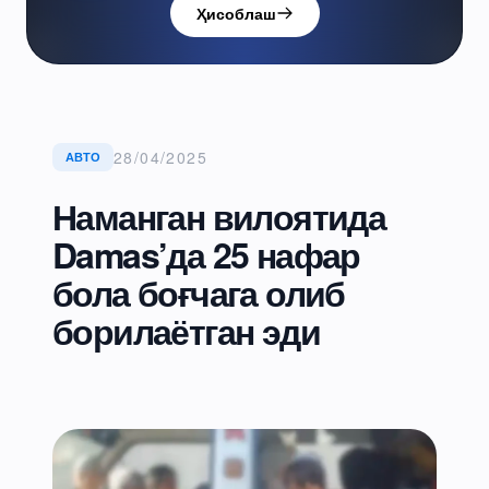
Ҳисоблаш
28/04/2025
АВТО
Наманган вилоятида
Damas’да 25 нафар
бола боғчага олиб
борилаётган эди