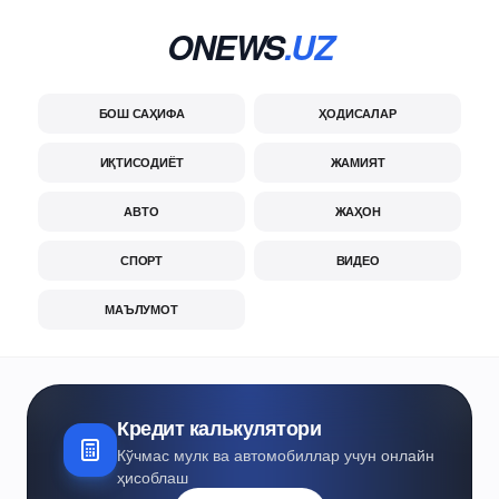
ONEWS
.UZ
БОШ САҲИФА
ҲОДИСАЛАР
ИҚТИСОДИЁТ
ЖАМИЯТ
АВТО
ЖАҲОН
СПОРТ
ВИДЕО
МАЪЛУМОТ
Кредит калькулятори
Кўчмас мулк ва автомобиллар учун онлайн
ҳисоблаш