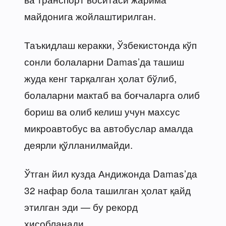
майдонига жойлаштирилган.
Таъкидлаш керакки, Ўзбекистонда кўп
сонли болаларни Damas’да ташиш
жуда кенг тарқалган ҳолат бўлиб,
болаларни мактаб ва боғчаларга олиб
бориш ва олиб келиш учун махсус
микроавтобус ва автобуслар амалда
деярли қўлланилмайди.
Ўтган йил кузда Андижонда Damas’да
32 нафар бола ташилган ҳолат қайд
этилган эди — бу рекорд
ҳисобланади.