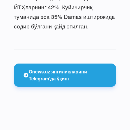
ЙТҲларнинг 42%, Қуйичирчиқ
туманида эса 35% Damas иштирокида
содир бўлгани қайд этилган.
Onews.uz янгиликларини
Telegram’да ўқинг