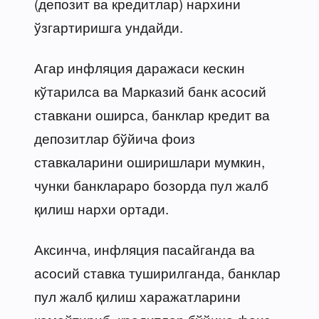
(депозит ва кредитлар) нархини
ўзгартиришга ундайди.
Агар инфляция даражаси кескин
кўтарилса ва Марказий банк асосий
ставкани оширса, банклар кредит ва
депозитлар бўйича фоиз
ставкаларини оширишлари мумкин,
чунки банклараро бозорда пул жалб
қилиш нархи ортади.
Аксинча, инфляция пасайганда ва
асосий ставка туширилганда, банклар
пул жалб қилиш харажатларини