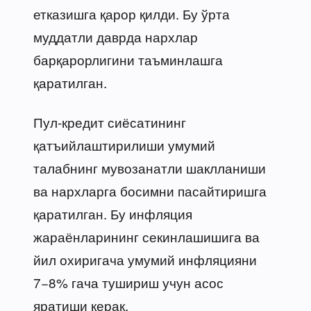
етказишга қарор қилди. Бу ўрта
муддатли даврда нархлар
барқарорлигини таъминлашга
қаратилган.
Пул-кредит сиёсатининг
қатъийлаштирилиши умумий
талабнинг мувозанатли шаклланиши
ва нархларга босимни пасайтиришга
қаратилган. Бу инфляция
жараёнларининг секинлашишига ва
йил охиригача умумий инфляцияни
7−8% гача тушириш учун асос
яратиши керак.