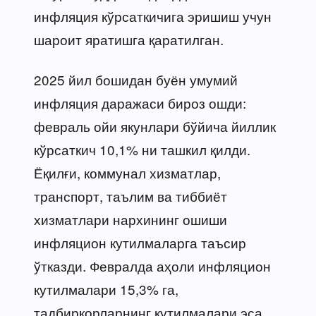
инфляция кўрсаткичига эришиш учун
шароит яратишга қаратилган.
2025 йил бошидан буён умумий
инфляция даражаси бироз ошди:
февраль ойи якунлари бўйича йиллик
кўрсаткич 10,1% ни ташкил қилди.
Ёқилғи, коммунал хизматлар,
транспорт, таълим ва тиббиёт
хизматлари нархининг ошиши
инфляцион кутилмаларга таъсир
ўтказди. Февралда аҳоли инфляцион
кутилмалари 15,3% га,
тадбиркорларнинг кутилмалари эса