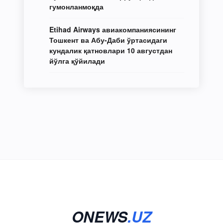
гумонланмоқда
Etihad Airways авиакомпаниясининг
Тошкент ва Абу-Даби ўртасидаги
кундалик қатновлари 10 августдан
йўлга қўйилади
ONEWS
.UZ