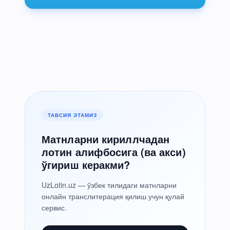
ТАВСИЯ ЭТАМИЗ
Матнларни кириллчадан
лотин алифбосига (ва акси)
ўгириш керакми?
UzLotin.uz — ўзбек тилидаги матнларни
онлайн транслитерация қилиш учун қулай
сервис.