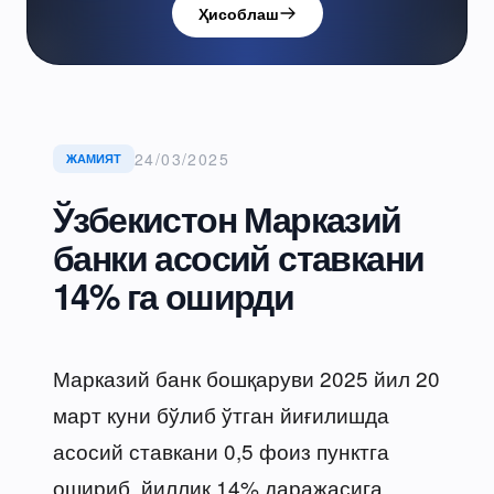
Ҳисоблаш
24/03/2025
ЖАМИЯТ
Ўзбекистон Марказий
банки асосий ставкани
14% га оширди
Марказий банк бошқаруви 2025 йил 20
март куни бўлиб ўтган йиғилишда
асосий ставкани 0,5 фоиз пунктга
ошириб, йиллик 14% даражасига