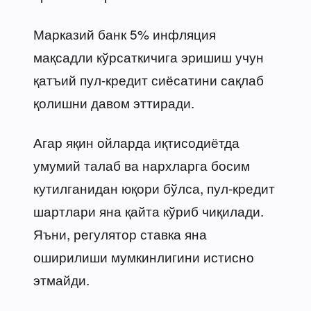
Марказий банк 5% инфляция
мақсадли кўрсаткичига эришиш учун
қатъий пул-кредит сиёсатини сақлаб
қолишни давом эттиради.
Агар яқин ойларда иқтисодиётда
умумий талаб ва нархларга босим
кутилганидан юқори бўлса, пул-кредит
шартлари яна қайта кўриб чиқилади.
Яъни, регулятор ставка яна
оширилиши мумкинлигини истисно
этмайди.