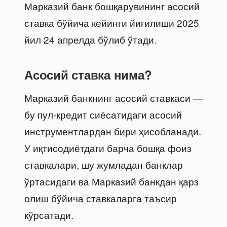
Марказий банк бошқарувининг асосий
ставка бўйича кейинги йиғилиши 2025
йил 24 апрелда бўлиб ўтади.
Асосий ставка нима?
Марказий банкнинг асосий ставкаси —
бу пул-кредит сиёсатидаги асосий
инструментлардан бири ҳисобланади.
У иқтисодиётдаги барча бошқа фоиз
ставкалари, шу жумладан банклар
ўртасидаги ва Марказий банкдан қарз
олиш бўйича ставкаларга таъсир
кўрсатади.