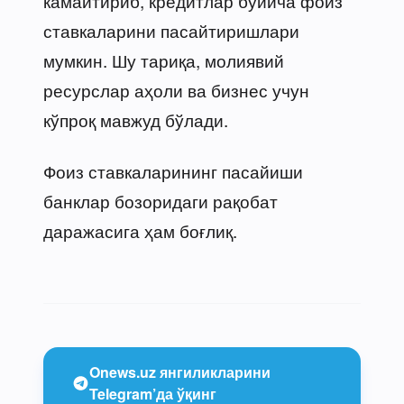
камайтириб, кредитлар бўйича фоиз
ставкаларини пасайтиришлари
мумкин. Шу тариқа, молиявий
ресурслар аҳоли ва бизнес учун
кўпроқ мавжуд бўлади.
Фоиз ставкаларининг пасайиши
банклар бозоридаги рақобат
даражасига ҳам боғлиқ.
Onews.uz янгиликларини
Telegram’да ўқинг