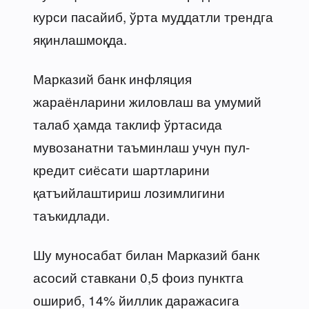
курси пасайиб, ўрта муддатли трендга
яқинлашмоқда.
Марказий банк инфляция
жараёнларини жиловлаш ва умумий
талаб ҳамда таклиф ўртасида
мувозанатни таъминлаш учун пул-
кредит сиёсати шартларини
қатъийлаштириш лозимлигини
таъкидлади.
Шу муносабат билан Марказий банк
асосий ставкани 0,5 фоиз пунктга
ошириб, 14% йиллик даражасига