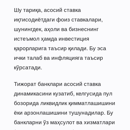
Шу тариқа, асосий ставка
иқтисодиётдаги фоиз ставкалари,
шунингдек, аҳоли ва бизнеснинг
истеъмол ҳамда инвестиция
қарорларига таъсир қилади. Бу эса
ички талаб ва инфляцияга таъсир
кўрсатади.
Тижорат банклари асосий ставка
динамикасини кузатиб, келгусида пул
бозорида ликвидлик қимматлашишини
ёки арзонлашишини тушунадилар. Бу
банкларни ўз маҳсулот ва хизматлари