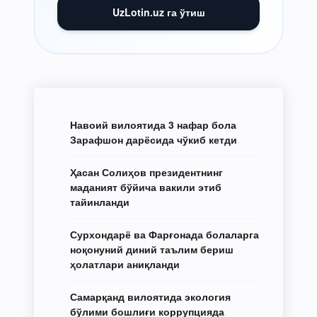
UzLotin.uz га ўтиш
Навоий вилоятида 3 нафар бола
Зарафшон дарёсида чўкиб кетди
Ҳасан Солиҳов президентнинг
маданият бўйича вакили этиб
тайинланди
Сурхондарё ва Фарғонада болаларга
ноқонуний диний таълим бериш
ҳолатлари аниқланди
Самарқанд вилоятида экология
бўлими бошлиғи коррупцияда