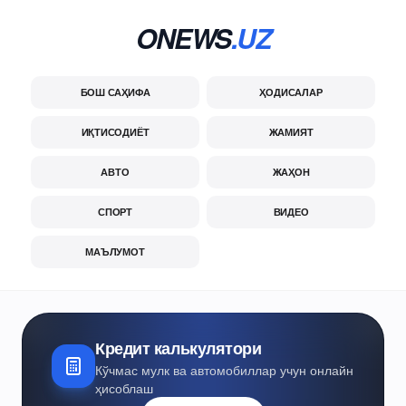
ONEWS
.UZ
БОШ САҲИФА
ҲОДИСАЛАР
ИҚТИСОДИЁТ
ЖАМИЯТ
АВТО
ЖАҲОН
СПОРТ
ВИДЕО
МАЪЛУМОТ
Кредит калькулятори
Кўчмас мулк ва автомобиллар учун онлайн
ҳисоблаш