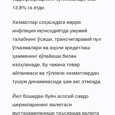
13,8% га етди.
Хизматлар соҳасидаги юқори
инфляция иқтисодиётда умумий
талабнинг ўсиши, трансчегаравий пул
ўтказмалари ва аҳоли кредитлаш
ҳажмининг кўпайиши билан
изоҳланади. Бу чакана товар
айланмаси ва тўловли хизматлардан
тушум динамикасида ҳам акс этмоқда.
Йил бошидан буён асосий савдо
шерикларининг валютаси
мустаҳкамланиши таъсирида валюта