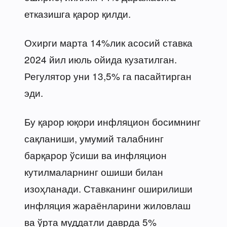
етказишга қарор қилди.
Охирги марта 14%лик асосий ставка
2024 йил июль ойида кузатилган.
Регулятор уни 13,5% га пасайтирган
эди.
Бу қарор юқори инфляцион босимнинг
сақланиши, умумий талабнинг
барқарор ўсиши ва инфляцион
кутилмаларнинг ошиши билан
изоҳланади. Ставканинг оширилиши
инфляция жараёнларини жиловлаш
ва ўрта муддатли даврда 5%