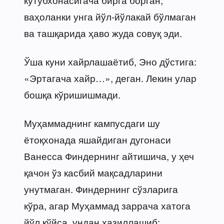
ваҳоланки унга йўл-йўлакай бўлмаган
ва ташқарида ҳаво жуда совуқ эди.
Ўша куни хайрлашаётиб, Эно дўстига:
«Эртагача хайр…», деган. Лекин улар
бошқа кўришишмади.
Муҳаммаднинг кампусдаги шу
ётоқхонада яшайдиган дугонаси
Ванесса Финдернинг айтишича, у ҳеч
қачон ўз касбий мақсадларини
унутмаган. Финдернинг сўзларига
кўра, агар Муҳаммад заррача хатога
йўл қўйса, ундан ҳазиллашиб: