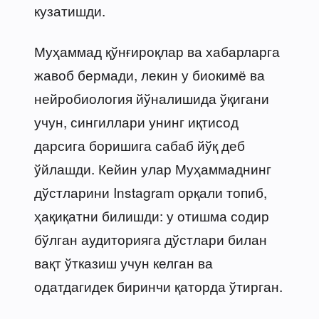
кузатишди.
Муҳаммад қўнғироқлар ва хабарларга
жавоб бермади, лекин у биокимё ва
нейробиология йўналишида ўқигани
учун, сингиллари унинг иқтисод
дарсига боришига сабаб йўқ деб
ўйлашди. Кейин улар Муҳаммаднинг
дўстларини Instagram орқали топиб,
ҳақиқатни билишди: у отишма содир
бўлган аудиторияга дўстлари билан
вақт ўтказиш учун келган ва
одатдагидек биринчи қаторда ўтирган.