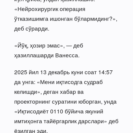
«Нейрохирургик операция
ўтказишимга ишонган бўлармидинг?»,
деб сўрарди.
«Йўқ, ҳозир эмас», — деб
ҳазиллашарди Ванесса.
2025 йил 13 декабрь куни соат 14:57
да унга: «Мени иқтисодга судраб
келишди», деган хабар ва
проекторнинг суратини юборган, унда
«Иқтисодиёт 0110 бўйича якуний
имтиҳонга тайёргарлик дарслари» деб
ёзилган эди.