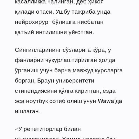
касалликка чалинган, деб ҳикоя
қилади опаси. Ушбу тажриба унда
нейрохирург бўлишга нисбатан
қатъий интилишни уйғотган.
Сингилларининг сўзларига кўра, у
фанларни чуқурлаштирилган ҳолда
ўрганиш учун барча мавжуд курсларга
борган, Браун университети
стипендиясини қўлга киритган, ёзда
эса ноутбук сотиб олиш учун Wawa’да
ишлаган.
«У репетиторлар билан
шуғулланмасди. Ҳамма нарсага ўзи