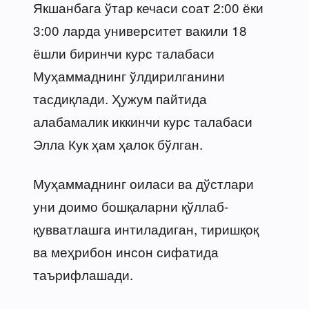
Якшанбага ўтар кечаси соат 2:00 ёки
3:00 ларда университет вакили 18
ёшли биринчи курс талабаси
Муҳаммаднинг ўлдирилганини
тасдиқлади. Ҳужум пайтида
алабамалик иккинчи курс талабаси
Элла Кук ҳам ҳалок бўлган.
Муҳаммаднинг оиласи ва дўстлари
уни доимо бошқаларни қўллаб-
қувватлашга интиладиган, тиришқоқ
ва меҳрибон инсон сифатида
таърифлашади.