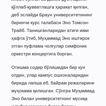
қўллаб-қувватлашга ҳаракат қилган,
деб эслайди Браун университетининг
биринчи курс талабаси Эно Томсон-
Трайб. Танишганларидан атиги икки
ҳафта ўтиб, Муҳаммад Эно иштирок
этган пуфлама чолғулар симфоник
оркестри концертига борган.
Отишма содир бўлишидан бир кун
олдин, улар кампус ошхоналаридан
бирида лапша еб, байрам режаларини
муҳокама қилишган. Сўнгра Муҳаммад
Эно билан университетнинг мусиқа
кутубхонасигача бирга борган,