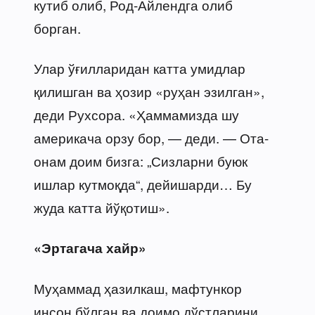
кутиб олиб, Род-Айлендга олиб
борган.
Улар ўғилларидан катта умидлар
қилишган ва ҳозир «руҳан эзилган»,
деди Рухсора. «Ҳаммамизда шу
америкача орзу бор, — деди. — Ота-
онам доим бизга: „Сизларни буюк
ишлар кутмоқда“, дейишарди… Бу
жуда катта йўқотиш».
«Эртагача хайр»
Муҳаммад ҳазилкаш, мафтункор
инсон бўлган ва доимо дўстларини