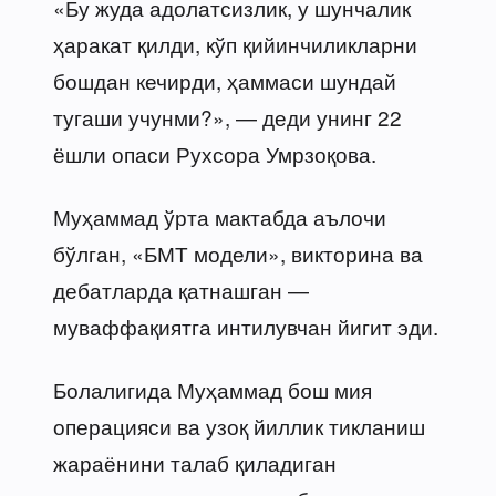
«Бу жуда адолатсизлик, у шунчалик
ҳаракат қилди, кўп қийинчиликларни
бошдан кечирди, ҳаммаси шундай
тугаши учунми?», — деди унинг 22
ёшли опаси Рухсора Умрзоқова.
Муҳаммад ўрта мактабда аълочи
бўлган, «БМТ модели», викторина ва
дебатларда қатнашган —
муваффақиятга интилувчан йигит эди.
Болалигида Муҳаммад бош мия
операцияси ва узоқ йиллик тикланиш
жараёнини талаб қиладиган