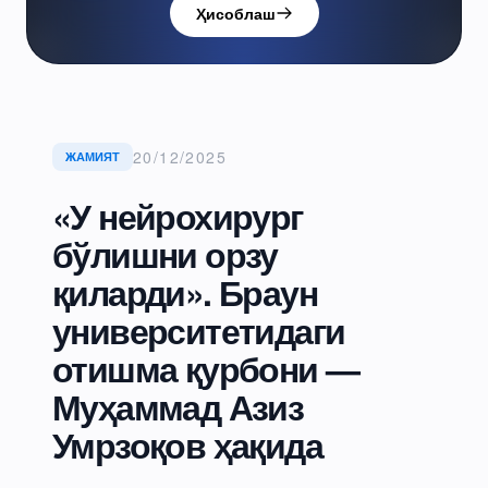
Ҳисоблаш
20/12/2025
ЖАМИЯТ
«У нейрохирург
бўлишни орзу
қиларди». Браун
университетидаги
отишма қурбони —
Муҳаммад Азиз
Умрзоқов ҳақида