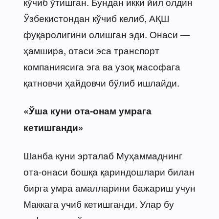
кўчиб ўтишган. Бундан икки йил олдин
Ўзбекистондан кўчиб келиб, АҚШ
фуқаролигини олишган эди. Онаси —
ҳамшира, отаси эса транспорт
компаниясига эга ва узоқ масофага
қатновчи ҳайдовчи бўлиб ишлайди.
«Ўша куни ота-онам умрага
кетишганди»
Шанба куни эрталаб Муҳаммаднинг
ота-онаси бошқа қариндошлари билан
бирга умра амалларини бажариш учун
Маккага учиб кетишганди. Улар бу