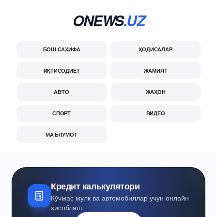
ONEWS
.UZ
БОШ САҲИФА
ҲОДИСАЛАР
ИҚТИСОДИЁТ
ЖАМИЯТ
АВТО
ЖАҲОН
СПОРТ
ВИДЕО
МАЪЛУМОТ
Кредит калькулятори
Кўчмас мулк ва автомобиллар учун онлайн
ҳисоблаш