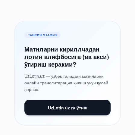
ТАВСИЯ ЭТАМИЗ
Матнларни кириллчадан
лотин алифбосига (ва акси)
ўгириш керакми?
UzLotin.uz — ўзбек тилидаги матнларни
онлайн транслитерация қилиш учун қулай
сервис.
UzLotin.uz га ўтиш