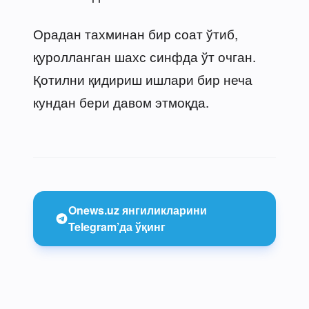
Орадан тахминан бир соат ўтиб,
қуролланган шахс синфда ўт очган.
Қотилни қидириш ишлари бир неча
кундан бери давом этмоқда.
Onews.uz янгиликларини
Telegram’да ўқинг