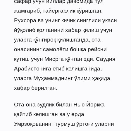
сафар учун йиллар давомида пул
жамғариб, тайёргарлик кўришган.
Рухсора ва унинг кичик синглиси укаси
йўқолиб қолганини хабар қилиш учун
уларга қўнғироқ қилишганда, ота-
онасининг самолёти бошқа рейсни
кутиш учун Мисрга қўнган эди. Саудия
Арабистонига етиб келишганида,
уларга Муҳаммаднинг ўлими ҳақида
хабар берилган.
Ота-она зудлик билан Нью-Йоркка
қайтиб келишган ва у ерда
Умрзоқованинг турмуш ўртоғи уларни