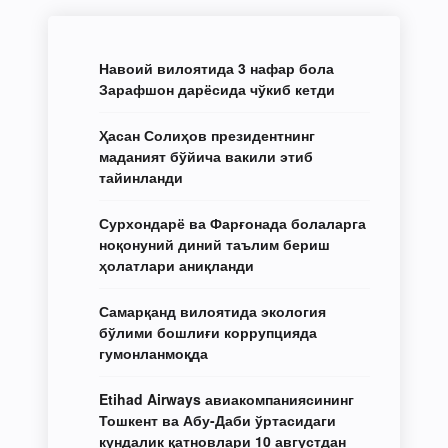
Навоий вилоятида 3 нафар бола
Зарафшон дарёсида чўкиб кетди
Ҳасан Солиҳов президентнинг
маданият бўйича вакили этиб
тайинланди
Сурхондарё ва Фарғонада болаларга
ноқонуний диний таълим бериш
ҳолатлари аниқланди
Самарқанд вилоятида экология
бўлими бошлиғи коррупцияда
гумонланмоқда
Etihad Airways авиакомпаниясининг
Тошкент ва Абу-Даби ўртасидаги
кундалик қатновлари 10 августдан