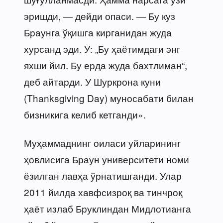
эришди, — дейди опаси. — Бу куз
Браунга ўқишга кирганидан жуда
хурсанд эди. У: „Бу ҳаётимдаги энг
яхши йил. Бу ерда жуда бахтлиман“,
деб айтарди. У Шуркрона куни
(Thanksgiving Day) муносабати билан
бизникига келиб кетганди».
Муҳаммаднинг оиласи уйларининг
ҳовлисига Браун университети номи
ёзилган лавҳа ўрнатишганди. Улар
2011 йилда хавфсизроқ ва тинчроқ
ҳаёт излаб Бруклиндан Мидлотианга