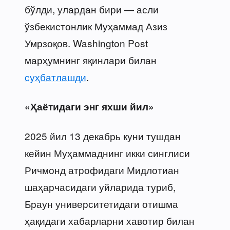
бўлди, улардан бири — асли
ўзбекистонлик Муҳаммад Азиз
Умрзоқов. Washington Post
марҳумнинг яқинлари билан
суҳбатлашди
.
«Ҳаётидаги энг яхши йил»
2025 йил 13 декабрь куни тушдан
кейин Муҳаммаднинг икки синглиси
Ричмонд атрофидаги Мидлотиан
шаҳарчасидаги уйларида туриб,
Браун университетидаги отишма
ҳақидаги хабарларни хавотир билан