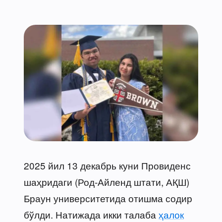
2025 йил 13 декабрь куни Провиденс
шаҳридаги (Род-Айленд штати, АҚШ)
Браун университетида отишма содир
бўлди. Натижада икки талаба
ҳалок