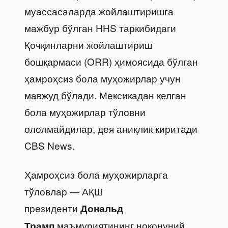
муассасаларда жойлаштиришга
мажбур бўлган HHS таркибидаги
Қочқинларни жойлаштириш
бошқармаси (ORR) ҳимоясида бўлган
ҳамроҳсиз бола муҳожирлар учун
мавжуд бўлади. Мексикадан келган
бола муҳожирлар тўловни
ололмайдилар, дея аниқлик киритади
CBS News.
Ҳамроҳсиз бола муҳожирларга
тўловлар — АҚШ
президенти
Дональд
маъмуриятининг ноқонуний
Трамп