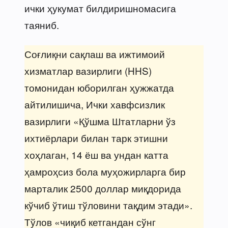
ички ҳукумат билдиришномасига
таяниб.
Соғлиқни сақлаш ва ижтимоий
хизматлар вазирлиги (HHS)
томонидан юборилган ҳужжатда
айтилишича, Ички хавфсизлик
вазирлиги «Қўшма Штатларни ўз
ихтиёрлари билан тарк этишни
хоҳлаган, 14 ёш ва ундан катта
ҳамроҳсиз бола муҳожирларга бир
марталик 2500 доллар миқдорида
кўчиб ўтиш тўловини тақдим этади».
Тўлов «чиқиб кетгандан сўнг