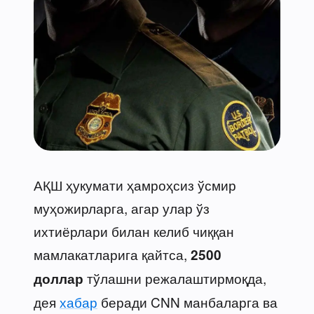
АҚШ ҳукумати ҳамроҳсиз ўсмир
муҳожирларга, агар улар ўз
ихтиёрлари билан келиб чиққан
мамлакатларига қайтса,
2500
тўлашни режалаштирмоқда,
доллар
дея
хабар
беради CNN манбаларга ва