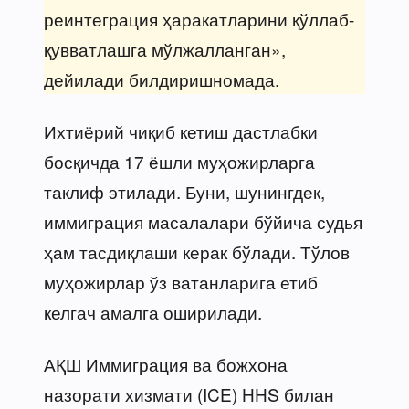
реинтеграция ҳаракатларини қўллаб-
қувватлашга мўлжалланган»,
дейилади билдиришномада.
Ихтиёрий чиқиб кетиш дастлабки
босқичда 17 ёшли муҳожирларга
таклиф этилади. Буни, шунингдек,
иммиграция масалалари бўйича судья
ҳам тасдиқлаши керак бўлади. Тўлов
муҳожирлар ўз ватанларига етиб
келгач амалга оширилади.
АҚШ Иммиграция ва божхона
назорати хизмати (ICE) HHS билан