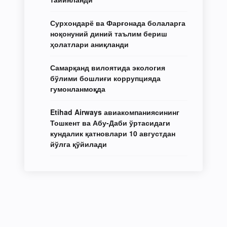
Сурхондарё ва Фарғонада болаларга
ноқонуний диний таълим бериш
ҳолатлари аниқланди
Самарқанд вилоятида экология
бўлими бошлиғи коррупцияда
гумонланмоқда
Etihad Airways авиакомпаниясининг
Тошкент ва Абу-Даби ўртасидаги
кундалик қатновлари 10 августдан
йўлга қўйилади