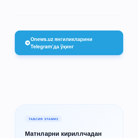
Onews.uz янгиликларини
Telegram’да ўқинг
ТАВСИЯ ЭТАМИЗ
Матнларни кириллчадан