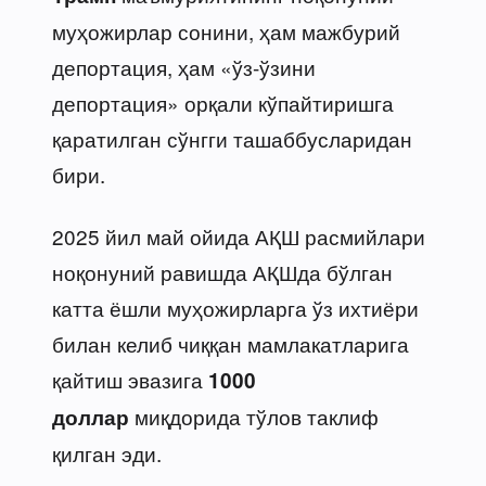
муҳожирлар сонини, ҳам мажбурий
депортация, ҳам «ўз-ўзини
депортация» орқали кўпайтиришга
қаратилган сўнгги ташаббусларидан
бири.
2025 йил май ойида АҚШ расмийлари
ноқонуний равишда АҚШда бўлган
катта ёшли муҳожирларга ўз ихтиёри
билан келиб чиққан мамлакатларига
қайтиш эвазига
1000
миқдорида тўлов таклиф
доллар
қилган эди.