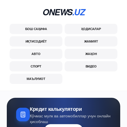
ONEWS
.UZ
БОШ САҲИФА
ҲОДИСАЛАР
ИҚТИСОДИЁТ
ЖАМИЯТ
АВТО
ЖАҲОН
СПОРТ
ВИДЕО
МАЪЛУМОТ
Кредит калькулятори
Кўчмас мулк ва автомобиллар учун онлайн
ҳисоблаш