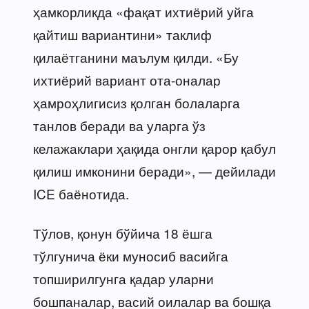
ҳамкорликда «фақат ихтиёрий уйга
қайтиш вариантини» таклиф
қилаётганини маълум қилди. «Бу
ихтиёрий вариант ота-оналар
ҳамроҳлигисиз қолган болаларга
танлов беради ва уларга ўз
келажаклари ҳақида онгли қарор қабул
қилиш имконини беради», — дейилади
ICE баёнотида.
Тўлов, қонун бўйича 18 ёшга
тўлгунича ёки муносиб васийга
топширилгунга қадар уларни
бошпаналар, васий оилалар ва бошқа