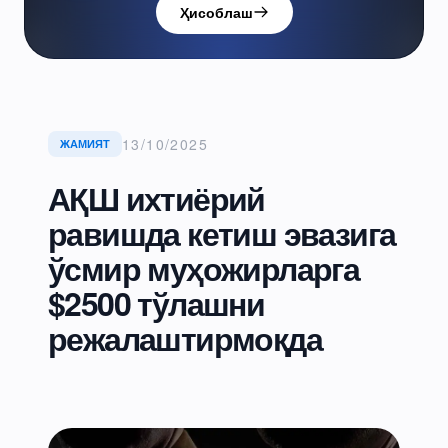
Ҳисоблаш
13/10/2025
ЖАМИЯТ
АҚШ ихтиёрий
равишда кетиш эвазига
ўсмир муҳожирларга
$2500 тўлашни
режалаштирмоқда