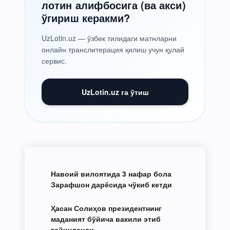
лотин алифбосига (ва акси)
ўгириш керакми?
UzLotin.uz — ўзбек тилидаги матнларни
онлайн транслитерация қилиш учун қулай
сервис.
UzLotin.uz га ўтиш
Навоий вилоятида 3 нафар бола
Зарафшон дарёсида чўкиб кетди
Ҳасан Солиҳов президентнинг
маданият бўйича вакили этиб
тайинланди