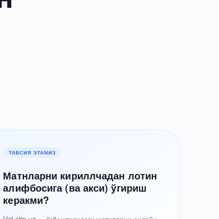
ТАВСИЯ ЭТАМИЗ
Матнларни кириллчадан лотин
алифбосига (ва акси) ўгириш
керакми?