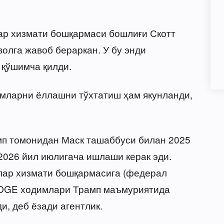
ар хизмати бошқармаси бошлиғи Скотт
олга жавоб бераркан. У бу энди
 қўшимча қилди.
имларни ёллашни тўхтатиш ҳам якунланди,
п томонидан Маск ташаббуси билан 2025
2026 йил июлигача ишлаши керак эди.
лар хизмати бошқармасига (федерал
 DOGE ходимлари Трамп маъмуриятида
, деб ёзади агентлик.