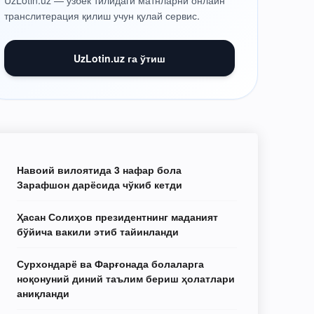
UzLotin.uz — ўзбек тилидаги матнларни онлайн
транслитерация қилиш учун қулай сервис.
UzLotin.uz га ўтиш
Навоий вилоятида 3 нафар бола
Зарафшон дарёсида чўкиб кетди
Ҳасан Солиҳов президентнинг маданият
бўйича вакили этиб тайинланди
Сурхондарё ва Фарғонада болаларга
ноқонуний диний таълим бериш ҳолатлари
аниқланди