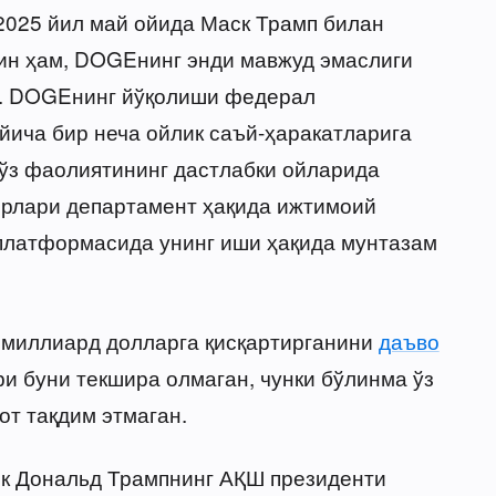
2025 йил май ойида Маск Трамп билан
ин ҳам, DOGEнинг энди мавжуд эмаслиги
н. DOGEнинг йўқолиши федерал
йича бир неча ойлик саъй-ҳаракатларига
 ўз фаолиятининг дастлабки ойларида
ирлари департамент ҳақида ижтимоий
 платформасида унинг иши ҳақида мунтазам
миллиард долларга қисқартирганини
даъво
ри буни текшира олмаган, чунки бўлинма ўз
т тақдим этмаган.
ск Дональд Трампнинг АҚШ президенти