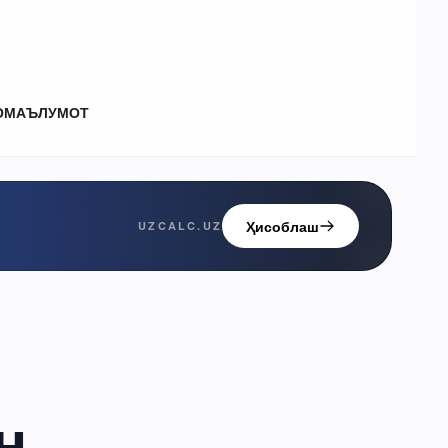
О
МАЪЛУМОТ
Ҳисоблаш
UZCALC.UZ
н