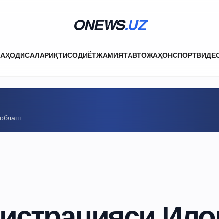
ONEWS
.UZ
ФА
ҲОДИСАЛАР
ИҚТИСОДИЁТ
ЖАМИЯТ
АВТО
ЖАҲОН
СПОРТ
ВИДЕ
соблаш
истрацияси Ило