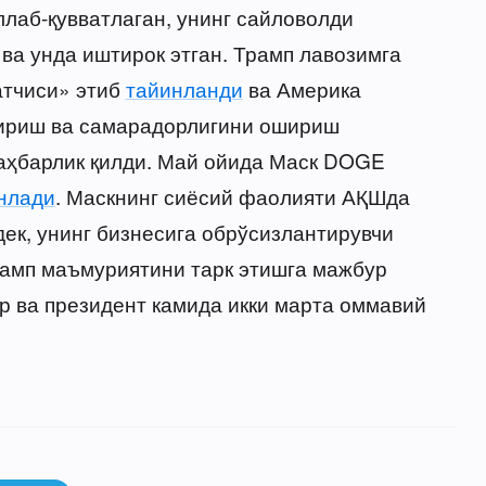
ллаб-қувватлаган, унинг сайловолди
а унда иштирок этган. Трамп лавозимга
атчиси» этиб
тайинланди
ва Америка
тириш ва самарадорлигини ошириш
аҳбарлик қилди. Май ойида Маск DOGE
нлади
. Маскнинг сиёсий фаолияти АҚШда
ек, унинг бизнесига обрўсизлантирувчи
Трамп маъмуриятини тарк этишга мажбур
ер ва президент камида икки марта оммавий