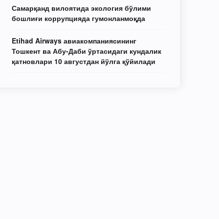
Самарқанд вилоятида экология бўлими
бошлиғи коррупцияда гумонланмоқда
Etihad Airways авиакомпаниясининг
Тошкент ва Абу-Даби ўртасидаги кундалик
қатновлари 10 августдан йўлга қўйилади