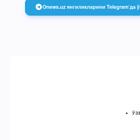
Onews.uz янгиликларини Telegram’да ў
ЎЗ