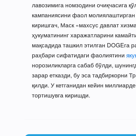
лавозимига номзодини очиқчасига қў
кампаниясини фаол молиялаштирган в
киришгач, Маск «махсус давлат хизм
ҳукуматининг харажатларини камай
мақсадида ташкил этилган DOGEга р
раҳбари сифатидаги фаолиятини
яку
норозиликларга сабаб бўлди, шунингд
зарар етказди, бу эса тадбиркорни 
қилди. У кетганидан кейин миллиард
тортишувга киришди.