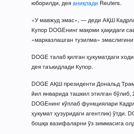
юборилди, дея
аниқлади
Reuters.
«У мавжуд эмас», — деди АҚШ Кадрл
Купор DOGEнинг мақоми ҳақидаги сав
«марказлашган тузилма» эмаслигини
DOGE талаб қилган ҳукуматдаги ход
дея таъкидлади Купор.
DOGE АҚШ президенти Дональд Трам
йил январида ташкил этилган бўлиб, 
DOGEнинг кўплаб функциялари Кадр
ҳукумат ҳузуридаги агентлик) ўтди.
бошқа вазифаларни ўз зиммасига олди