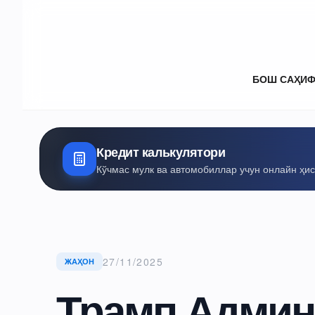
БОШ САҲИ
Кредит калькулятори
Кўчмас мулк ва автомобиллар учун онлайн ҳи
27/11/2025
ЖАҲОН
Трамп Админ