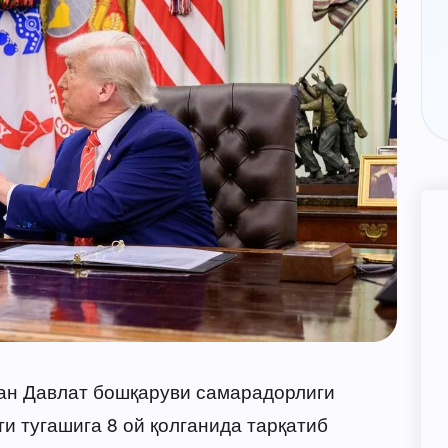
ган Давлат бошқаруви самарадорлиги
и тугашига 8 ой қолганида тарқатиб