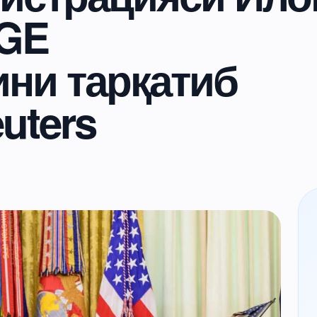
OGE
ни тарқатиб
uters