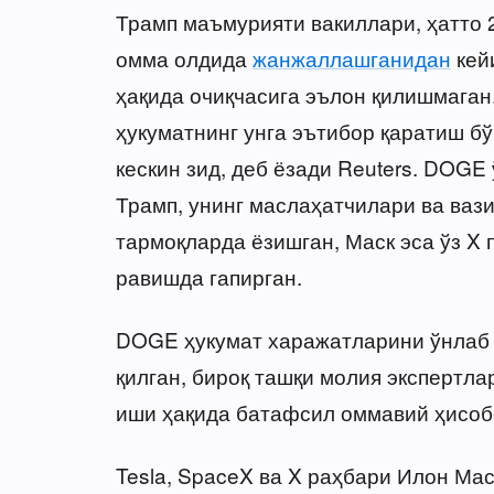
Трамп маъмурияти вакиллари, ҳатто 
омма олдида
жанжаллашганидан
кей
ҳақида очиқчасига эълон қилишмага
ҳукуматнинг унга эътибор қаратиш бў
кескин зид, деб ёзади Reuters. DOGE
Трамп, унинг маслаҳатчилари ва ваз
тармоқларда ёзишган, Маск эса ўз X
равишда гапирган.
DOGE ҳукумат харажатларини ўнлаб 
қилган, бироқ ташқи молия экспертла
иши ҳақида батафсил оммавий ҳисобо
Tesla, SpaceX ва X раҳбари Илон Ма