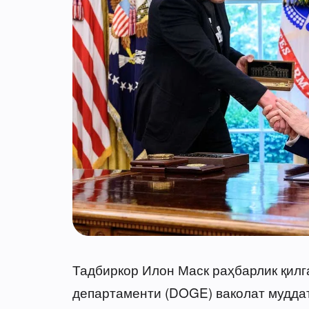
Тадбиркор Илон Маск раҳбарлик қил
департаменти (DOGE) ваколат муддат