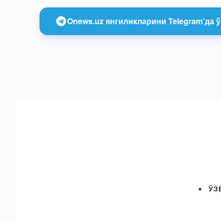
Onews.uz янгиликларини Telegram’да ў
ЎЗ