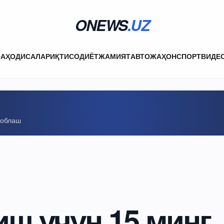
ONEWS
.UZ
ФА
ҲОДИСАЛАР
ИҚТИСОДИЁТ
ЖАМИЯТ
АВТО
ЖАҲОН
СПОРТ
ВИДЕ
соблаш
ш учун 15 минг