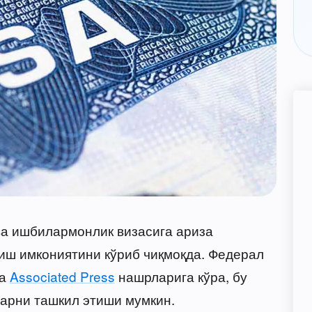
ва ишбилармонлик визасига ариза
тиш имкониятини кўриб чиқмоқда. Федерал
а
Associated Press
нашрларига кўра, бу
ларни ташкил этиши мумкин.