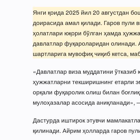
Янги қоида 2025 йил 20 августдан бо
доирасида амал қилади. Гаров пули 
ҳолатлари юқори бўлган ҳамда ҳужжа
давлатлар фуқароларидан олинади. А
шартларига мувофиқ чиқиб кетса, ма
«Давлатлар виза муддатини ўтказиб 
ҳужжатларни текширишнинг етарли э
орқали фуқаролик олиш билан боғлиқ
мулоҳазалар асосида аниқланади», —
Дастурда иштирок этувчи мамлакатлар
қилинади. Айрим ҳолларда гаров пул