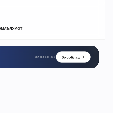
О
МАЪЛУМОТ
Ҳисоблаш
UZCALC.UZ