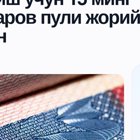
аров пули жори
н