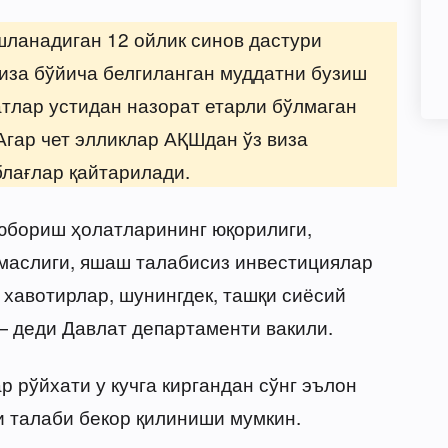
шланадиган 12 ойлик синов дастури
виза бўйича белгиланган муддатни бузиш
тлар устидан назорат етарли бўлмаган
гар чет элликлар АҚШдан ўз виза
блағлар қайтарилади.
юбориш ҳолатларининг юқорилиги,
маслиги, яшаш талабисиз инвестициялар
 хавотирлар, шунингдек, ташқи сиёсий
 деди Давлат департаменти вакили.
 рўйхати у кучга киргандан сўнг эълон
и талаби бекор қилиниши мумкин.