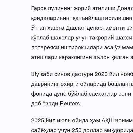
Гаров пулининг жорий этилиши Дона
қоидаларининг қатъийлаштирилишинин
Ўтган ҳафта Давлат департаменти ви
кўплаб шахслар учун такрорий шахси
лотереяси иштирокчилари эса ўз мам
этишлари кераклигини эълон қилган э
Шу каби синов дастури 2020 йил ноя
даврининг охирги ойларида бошланга
фонида дунё бўйлаб саёҳатлар сони
деб ёзади Reuters.
2025 йил июль ойида ҳам АҚШ ноимм
сайёҳлар учун 250 доллар миқдорида я