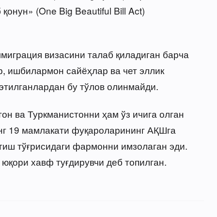
онун» (One Big Beautiful Bill Act)
миграция визасини талаб қиладиган барча
, ишбилармон сайёҳлар ва чет эллик
этилганлардан бу тўлов олинмайди.
он ва Туркманистонни ҳам ўз ичига олган
нг 19 мамлакати фуқароларининг АҚШга
этиш тўғрисидаги фармонни имзолаган эди.
юқори хавф туғдирувчи деб топилган.