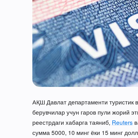
АҚШ Давлат департаменти туристик 
берувчилар учун гаров пули жорий э
реестрдаги хабарга таяниб,
Reuters
в
сумма 5000, 10 минг ёки 15 минг дол