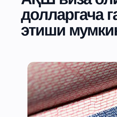
долларгача г
этиши мумки