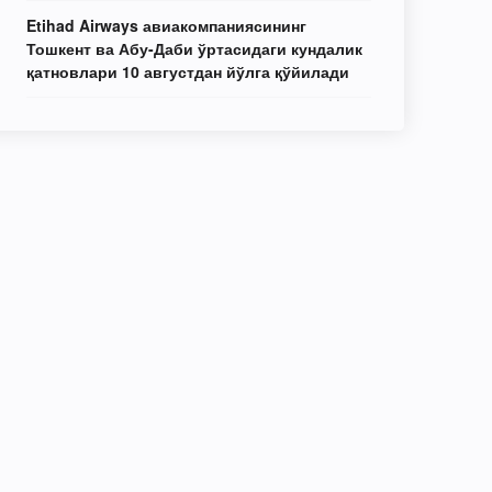
Etihad Airways авиакомпаниясининг
Тошкент ва Абу-Даби ўртасидаги кундалик
қатновлари 10 августдан йўлга қўйилади