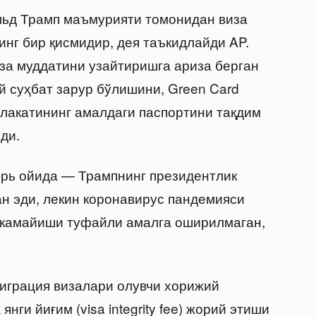
льд Трамп маъмурияти томонидан виза
г бир қисмидир, дея таъкидлайди AP.
за муддатини узайтиришга ариза берган
й суҳбат зарур бўлишини, Green Card
лакатининг амалдаги паспортини тақдим
ди.
брь ойида — Трампнинг президентлик
н эди, лекин коронавирус пандемияси
 камайиши туфайли амалга оширилмаган,
играция визалари олувчи хорижий
нги йиғим (visa integrity fee) жорий этиши