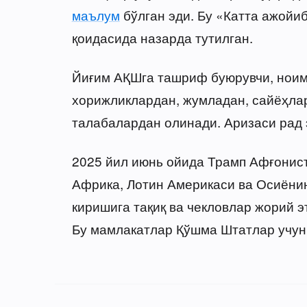
маълум
бўлган эди. Бу «Катта ажойиб қ
қоидасида назарда тутилган.
Йиғим АҚШга ташриф буюрувчи, ноим
хорижликлардан, жумладан, сайёҳлар
талабалардан олинади. Аризаси рад 
2025 йил июнь ойида Трамп Афғонист
Африка, Лотин Америкаси ва Осиёни
киришига тақиқ ва чекловлар жорий 
Бу мамлакатлар Қўшма Штатлар учун 