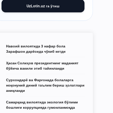
UzLotin.uz га ўтиш
Навоий вилоятида 3 нафар бола
Зарафшон дарёсида чўкиб кетди
Ҳасан Солиҳов президентнинг маданият
бўйича вакили этиб тайинланди
Сурхондарё ва Фарғонада болаларга
ноқонуний диний таълим бериш ҳолатлари
аниқланди
Самарқанд вилоятида экология бўлими
бошлиғи коррупцияда гумонланмоқда