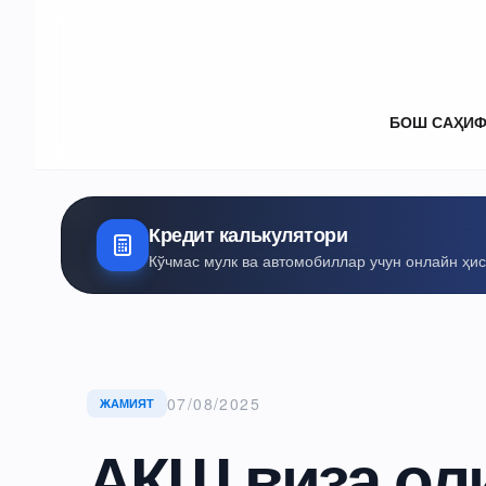
БОШ САҲИ
Кредит калькулятори
Кўчмас мулк ва автомобиллар учун онлайн ҳи
07/08/2025
ЖАМИЯТ
АҚШ виза оли