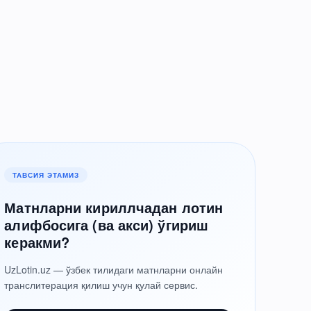
й
ТАВСИЯ ЭТАМИЗ
Матнларни кириллчадан лотин
алифбосига (ва акси) ўгириш
керакми?
UzLotin.uz — ўзбек тилидаги матнларни онлайн
транслитерация қилиш учун қулай сервис.