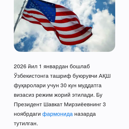
2026 йил 1 январдан бошлаб
Ўзбекистонга ташриф буюрувчи АҚШ
фуқаролари учун 30 кун муддатга
визасиз режим жорий этилади. Бу
Президент Шавкат Мирзиёевнинг 3
ноябрдаги
фармонида
назарда
тутилган.