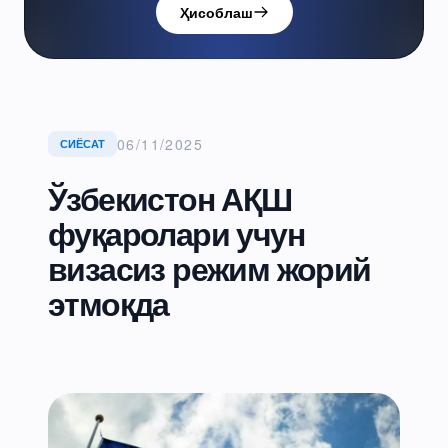
Ҳисоблаш
06/11/2025
СИЁСАТ
Ўзбекистон АҚШ
фуқаролари учун
визасиз режим жорий
этмоқда