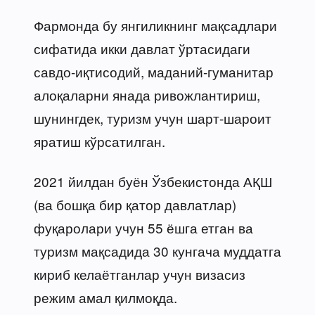
Фармонда бу янгиликнинг мақсадлари
сифатида икки давлат ўртасидаги
савдо-иқтисодий, маданий-гуманитар
алоқаларни янада ривожлантириш,
шунингдек, туризм учун шарт-шароит
яратиш кўрсатилган.
2021 йилдан буён Ўзбекистонда АҚШ
(ва бошқа бир қатор давлатлар)
фуқаролари учун 55 ёшга етган ва
туризм мақсадида 30 кунгача муддатга
кириб келаётганлар учун визасиз
режим амал қилмоқда.