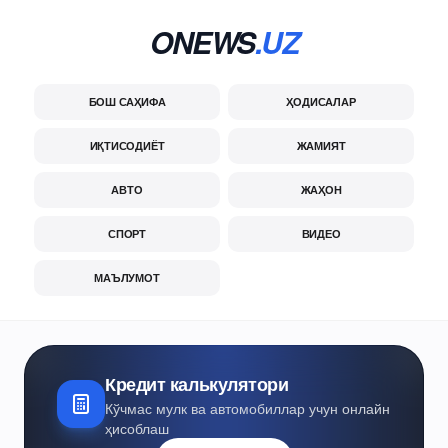
ONEWS
.UZ
БОШ САҲИФА
ҲОДИСАЛАР
ИҚТИСОДИЁТ
ЖАМИЯТ
АВТО
ЖАҲОН
СПОРТ
ВИДЕО
МАЪЛУМОТ
Кредит калькулятори
Кўчмас мулк ва автомобиллар учун онлайн
ҳисоблаш