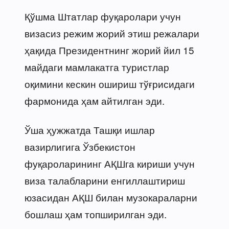
Қўшма Штатлар фуқаролари учун
визасиз режим жорий этиш режалари
ҳақида Президентнинг жорий йил 15
майдаги мамлакатга туристлар
оқимини кескин ошириш тўғрисидаги
фармонида ҳам айтилган эди.
Ўша ҳужжатда Ташқи ишлар
вазирлигига Ўзбекистон
фуқароларининг АҚШга кириши учун
виза талабларини енгиллаштириш
юзасидан АҚШ билан музокараларни
бошлаш ҳам топширилган эди.