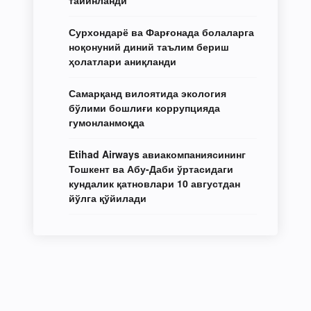
Сурхондарё ва Фарғонада болаларга
ноқонуний диний таълим бериш
ҳолатлари аниқланди
Самарқанд вилоятида экология
бўлими бошлиғи коррупцияда
гумонланмоқда
Etihad Airways авиакомпаниясининг
Тошкент ва Абу-Даби ўртасидаги
кундалик қатновлари 10 августдан
йўлга қўйилади