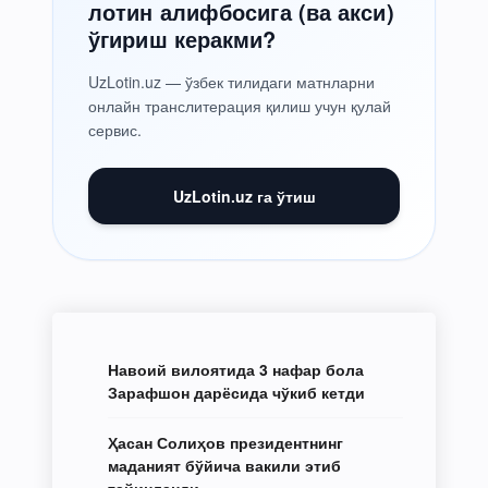
лотин алифбосига (ва акси)
ўгириш керакми?
UzLotin.uz — ўзбек тилидаги матнларни
онлайн транслитерация қилиш учун қулай
сервис.
UzLotin.uz га ўтиш
Навоий вилоятида 3 нафар бола
Зарафшон дарёсида чўкиб кетди
Ҳасан Солиҳов президентнинг
маданият бўйича вакили этиб
тайинланди