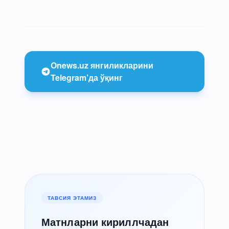
Onews.uz янгиликларини
Telegram’да ўқинг
ТАВСИЯ ЭТАМИЗ
Матнларни кириллчадан