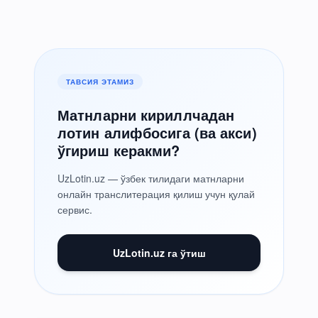
ТАВСИЯ ЭТАМИЗ
Матнларни кириллчадан
лотин алифбосига (ва акси)
ўгириш керакми?
UzLotin.uz — ўзбек тилидаги матнларни
онлайн транслитерация қилиш учун қулай
сервис.
UzLotin.uz га ўтиш