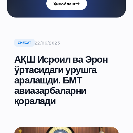
Ҳисоблаш
22/06/2025
СИЁСАТ
АҚШ Исроил ва Эрон
ўртасидаги урушга
аралашди. БМТ
авиазарбаларни
қоралади