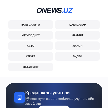
ONEWS
.UZ
БОШ САҲИФА
ҲОДИСАЛАР
ИҚТИСОДИЁТ
ЖАМИЯТ
АВТО
ЖАҲОН
СПОРТ
ВИДЕО
МАЪЛУМОТ
Кредит калькулятори
Кўчмас мулк ва автомобиллар учун онлайн
ҳисоблаш