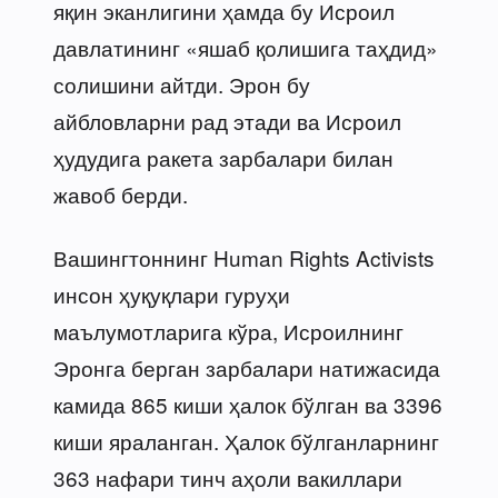
яқин эканлигини ҳамда бу Исроил
давлатининг «яшаб қолишига таҳдид»
солишини айтди. Эрон бу
айбловларни рад этади ва Исроил
ҳудудига ракета зарбалари билан
жавоб берди.
Вашингтоннинг Human Rights Activists
инсон ҳуқуқлари гуруҳи
маълумотларига кўра, Исроилнинг
Эронга берган зарбалари натижасида
камида 865 киши ҳалок бўлган ва 3396
киши яраланган. Ҳалок бўлганларнинг
363 нафари тинч аҳоли вакиллари