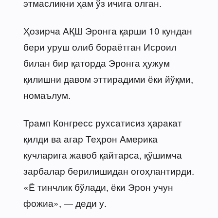
этмасликни ҳам ўз ичига олган.
Ҳозирча АҚШ Эронга қарши 10 кундан
бери уруш олиб бораётган Исроил
билан бир қаторда Эронга ҳужум
қилишни давом эттирадими ёки йўқми,
номаълум.
Трамп Конгресс рухсатисиз ҳаракат
қилди ва агар Теҳрон Америка
кучларига жавоб қайтарса, қўшимча
зарбалар берилишидан огоҳлантирди.
«Ё тинчлик бўлади, ёки Эрон учун
фожиа», — деди у.