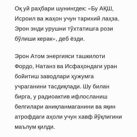
Оқ уй раҳбари шунингдек: «Бу АҚШ,
Исроил ва жаҳон учун тарихий лаҳза.
Эрон энди урушни тўхтатишга рози
бўлиши керак», деб ёзди.
Эрон Атом энергияси ташкилоти
Фордо, Натанз ва Исфаҳондаги уран
бойитиш заводлари ҳужумга
учраганини тасдиқлади. Шу билан
бирга, у радиоактив ифлосланиш
белгилари аниқланмаганини ва яқин
атрофдаги аҳоли учун хавф йўқлигини
маълум қилди.