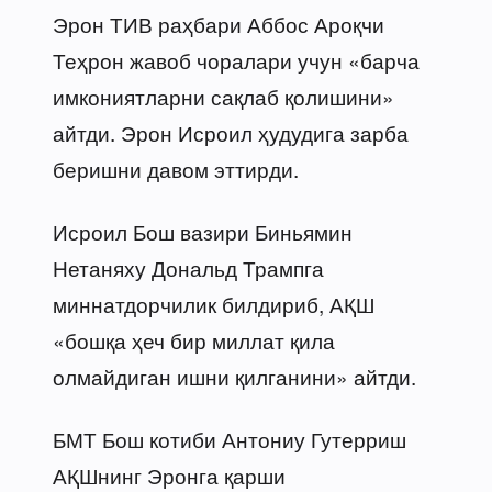
Эрон ТИВ раҳбари Аббос Ароқчи
Теҳрон жавоб чоралари учун «барча
имкониятларни сақлаб қолишини»
айтди. Эрон Исроил ҳудудига зарба
беришни давом эттирди.
Исроил Бош вазири Биньямин
Нетаняху Дональд Трампга
миннатдорчилик билдириб, АҚШ
«бошқа ҳеч бир миллат қила
олмайдиган ишни қилганини» айтди.
БМТ Бош котиби Антониу Гутерриш
АҚШнинг Эронга қарши