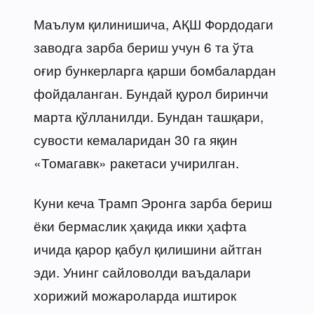
Маълум қилинишича, АҚШ Фордодаги
заводга зарба бериш учун 6 та ўта
оғир бункерларга қарши бомбалардан
фойдаланган. Бундай қурол биринчи
марта қўлланилди. Бундан ташқари,
сувости кемаларидан 30 га яқин
«Томагавк» ракетаси учирилган.
Куни кеча Трамп Эронга зарба бериш
ёки бермаслик ҳақида икки ҳафта
ичида қарор қабул қилишини айтган
эди. Унинг сайловолди ваъдалари
хорижий можароларда иштирок