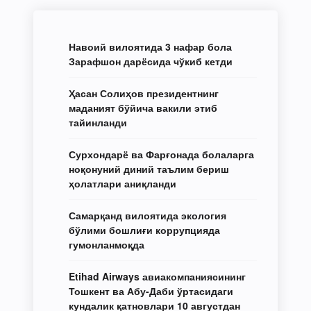
Навоий вилоятида 3 нафар бола
Зарафшон дарёсида чўкиб кетди
Ҳасан Солиҳов президентнинг
маданият бўйича вакили этиб
тайинланди
Сурхондарё ва Фарғонада болаларга
ноқонуний диний таълим бериш
ҳолатлари аниқланди
Самарқанд вилоятида экология
бўлими бошлиғи коррупцияда
гумонланмоқда
Etihad Airways авиакомпаниясининг
Тошкент ва Абу-Даби ўртасидаги
кундалик қатновлари 10 августдан