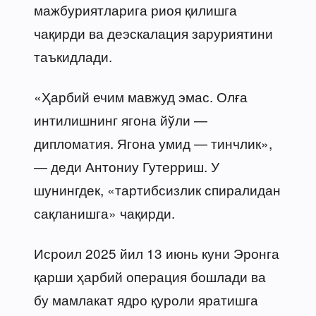
мажбуриятларига риоя қилишга
чақирди ва деэскалация заруриятини
таъкидлади.
«Ҳарбий ечим мавжуд эмас. Олға
интилишнинг ягона йўли —
дипломатия. Ягона умид — тинчлик»,
— деди Антониу Гутерриш. У
шунингдек, «тартибсизлик спиралидан
сақланишга» чақирди.
Исроил 2025 йил 13 июнь куни Эронга
қарши ҳарбий операция бошлади ва
бу мамлакат ядро қуроли яратишга