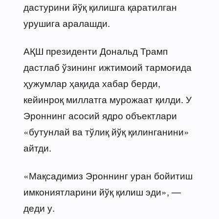
дастурини йўқ қилишга қаратилган
урушига аралашди.
АҚШ президенти Дональд Трамп
дастлаб ўзининг ижтимоий тармоғида
ҳужумлар ҳақида хабар берди,
кейинроқ миллатга мурожаат қилди. У
Эроннинг асосий ядро объектлари
«бутунлай ва тўлиқ йўқ қилинганини»
айтди.
«Мақсадимиз Эроннинг уран бойитиш
имкониятларини йўқ қилиш эди», —
деди у.