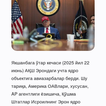
Якшанбага ўтар кечаси (2025 йил 22
июнь) АҚШ Эрондаги учта ядро
объектига авиазарбалар берди. Шу
тариқа, Америка ОАВлари, хусусан,
AP агентлиги ёзишича, Қўшма
Штатлар Исроилнинг Эрон ядро