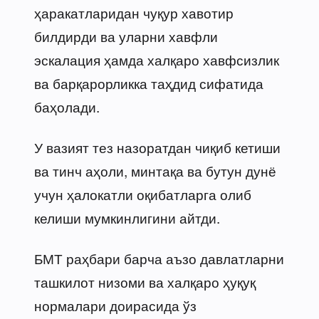
ҳаракатларидан чуқур хавотир
билдирди ва уларни хавфли
эскалация ҳамда халқаро хавфсизлик
ва барқарорликка таҳдид сифатида
баҳолади.
У вазият тез назоратдан чиқиб кетиши
ва тинч аҳоли, минтақа ва бутун дунё
учун ҳалокатли оқибатларга олиб
келиши мумкинлигини айтди.
БМТ раҳбари барча аъзо давлатларни
ташкилот низоми ва халқаро ҳуқуқ
нормалари доирасида ўз