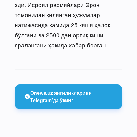
эди. Исроил расмийлари Эрон
томонидан қилинган ҳужумлар
натижасида камида 25 киши ҳалок
бўлгани ва 2500 дан ортиқ киши
яралангани ҳақида хабар берган.
Onews.uz янгиликларини
Telegram’да ўқинг