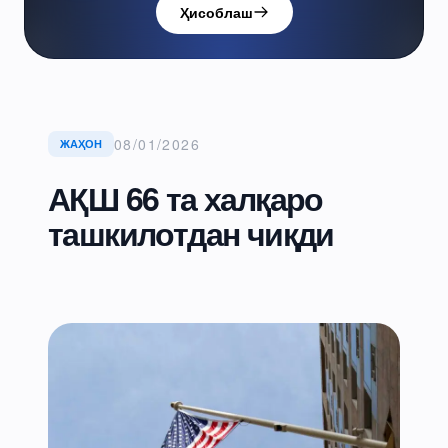
Ҳисоблаш
08/01/2026
ЖАҲОН
АҚШ 66 та халқаро
ташкилотдан чиқди