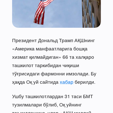
Президент Дональд Трамп АҚШнинг
«Америка манфаатларига бошқа
хизмат қилмайдиган» 66 та халқаро
ташкилот таркибидан чиқиши
тўғрисидаги фармонни имзолади. Бу
ҳақда Оқ уй сайтида
хабар
берилди.
Ушбу ташкилотлардан 31 таси БМТ
тузилмалари бўлиб, Оқ уйнинг
таъкидлашича, улар «АҚШ миллий