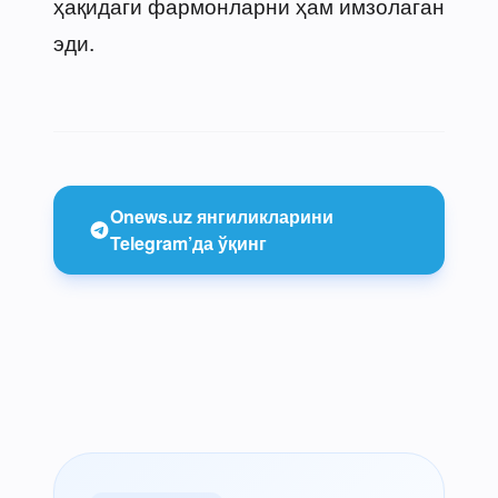
ҳақидаги фармонларни ҳам имзолаган
эди.
Onews.uz янгиликларини
Telegram’да ўқинг