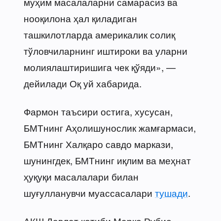
муҳим масалаларни самарасиз ва
нооқилона ҳал қиладиган
ташкилотларда америкалик солиқ
тўловчиларнинг иштироки ва уларни
молиялаштиришига чек қўяди», —
дейилади Оқ уй хабарида.
Фармон таъсири остига, хусусан,
БМТнинг Аҳолишунослик жамғармаси,
БМТнинг Халқаро савдо маркази,
шунингдек, БМТнинг иқлим ва меҳнат
ҳуқуқи масалалари билан
шуғулланувчи муассасалари
тушади
.
АҚШ Давлат котиби Марко Рубио