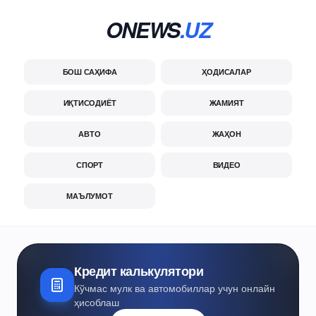
ONEWS
.UZ
БОШ САҲИФА
ҲОДИСАЛАР
ИҚТИСОДИЁТ
ЖАМИЯТ
АВТО
ЖАҲОН
СПОРТ
ВИДЕО
МАЪЛУМОТ
Кредит калькулятори
Кўчмас мулк ва автомобиллар учун онлайн
ҳисоблаш