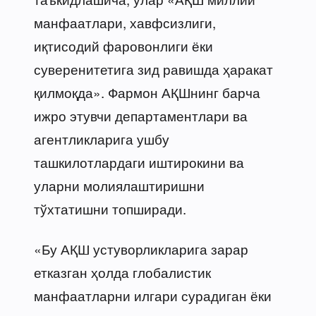
манфаатлари, хавфсизлиги,
иқтисодий фаровонлиги ёки
суверенитетига зид равишда ҳаракат
қилмоқда». Фармон АҚШнинг барча
ижро этувчи департаментлари ва
агентликларига ушбу
ташкилотлардаги иштирокини ва
уларни молиялаштиришни
тўхтатишни топширади.
«Бу АҚШ устуворликларига зарар
етказган ҳолда глобалистик
манфаатларни илгари сурадиган ёки