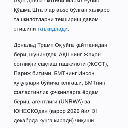
Қўшма Штатлар аъзо бўлган халқаро
ташкилотларни текшириш давом
этишини
таъкидлади
.
Дональд Трамп Оқ уйга қайтганидан
бери, шунингдек, АҚШнинг Жаҳон
соғлиқни сақлаш ташкилоти (ЖССТ),
Париж битими, БМТнинг Инсон
ҳуқуқлари бўйича кенгаши, БМТнинг
фаластинлик қочқинларга ёрдам
бериш агентлиги (UNRWA) ва
ЮНЕСКОдан (қарор 2026 йил 31
декабрда кучга киради) чиқиши