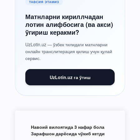
ТАВСИЯ ЭТАМИЗ
Матнларни кириллчадан
лотин алифбосига (ва акси)
ўгириш керакми?
UzLotin.uz — ўзбек тилидаги матнларни
онлайн транслитерация қилиш учун қулай
сервис.
UzLotin.uz га ўтиш
Навоий вилоятида 3 нафар бола
Зарафшон дарёсида чўкиб кетди