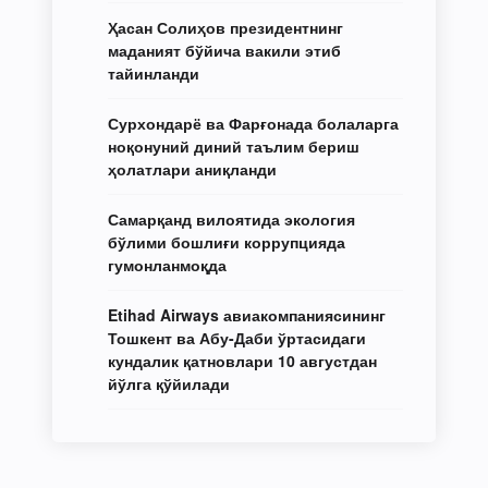
Ҳасан Солиҳов президентнинг
маданият бўйича вакили этиб
тайинланди
Сурхондарё ва Фарғонада болаларга
ноқонуний диний таълим бериш
ҳолатлари аниқланди
Самарқанд вилоятида экология
бўлими бошлиғи коррупцияда
гумонланмоқда
Etihad Airways авиакомпаниясининг
Тошкент ва Абу-Даби ўртасидаги
кундалик қатновлари 10 августдан
йўлга қўйилади