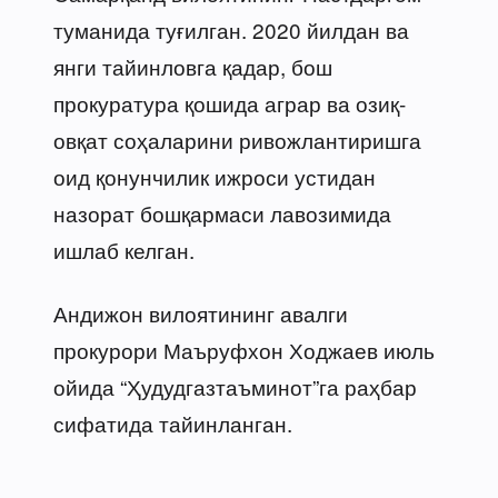
туманида туғилган. 2020 йилдан ва
янги тайинловга қадар, бош
прокуратура қошида аграр ва озиқ-
овқат соҳаларини ривожлантиришга
оид қонунчилик ижроси устидан
назорат бошқармаси лавозимида
ишлаб келган.
Андижон вилоятининг авалги
прокурори Маъруфхон Ходжаев июль
ойида “Ҳудудгазтаъминот”га раҳбар
сифатида тайинланган.