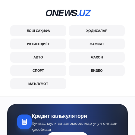
ONEWS
.UZ
БОШ САҲИФА
ҲОДИСАЛАР
ИҚТИСОДИЁТ
ЖАМИЯТ
АВТО
ЖАҲОН
СПОРТ
ВИДЕО
МАЪЛУМОТ
Кредит калькулятори
Кўчмас мулк ва автомобиллар учун онлайн
ҳисоблаш