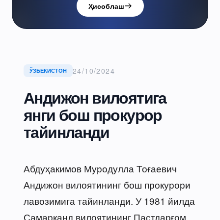
Ҳисоблаш
24/10/2024
ЎЗБЕКИСТОН
Андижон вилоятига
янги бош прокурор
тайинланди
Абдуҳакимов Муродулла Тоғаевич
Андижон вилоятининг бош прокурори
лавозимига тайинланди. У 1981 йилда
Самарқанд вилоятининг Пастдарғом