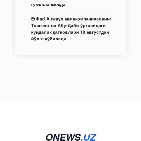
гумонланмоқда
Etihad Airways авиакомпаниясининг
Тошкент ва Абу-Даби ўртасидаги
кундалик қатновлари 10 августдан
йўлга қўйилади
ONEWS
.UZ