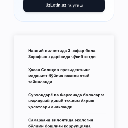
UzLotin.uz га ўтиш
Навоий вилоятида 3 нафар бола
Зарафшон дарёсида чўкиб кетди
Ҳасан Солиҳов президентнинг
маданият бўйича вакили этиб
тайинланди
Сурхондарё ва Фарғонада болаларга
ноқонуний диний таълим бериш
ҳолатлари аниқланди
Самарқанд вилоятида экология
бўлими бошлиғи коррупцияда