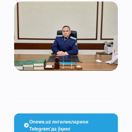
Onews.uz янгиликларини
Telegram’да ўқинг