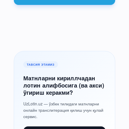
ТАВСИЯ ЭТАМИЗ
Матнларни кириллчадан
лотин алифбосига (ва акси)
ўгириш керакми?
UzLotin.uz — ўзбек тилидаги матнларни
онлайн транслитерация қилиш учун қулай
сервис.