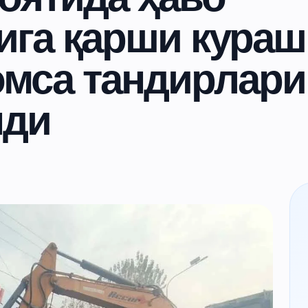
га қарши кураш
омса тандирлари
нди