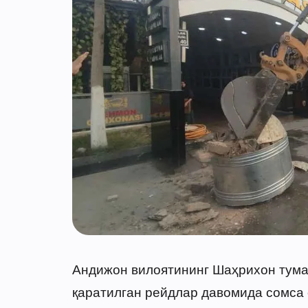
Андижон вилоятининг Шаҳрихон тум
қаратилган рейдлар давомида сомса 