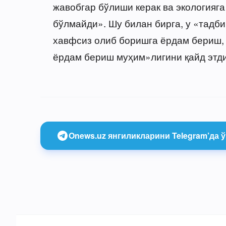
жавобгар бўлиши керак ва экологияг
бўлмайди». Шу билан бирга, у «тадб
хавфсиз олиб боришга ёрдам бериш,
ёрдам бериш муҳим»лигини қайд этди
Onews.uz янгиликларини Telegram’да ў