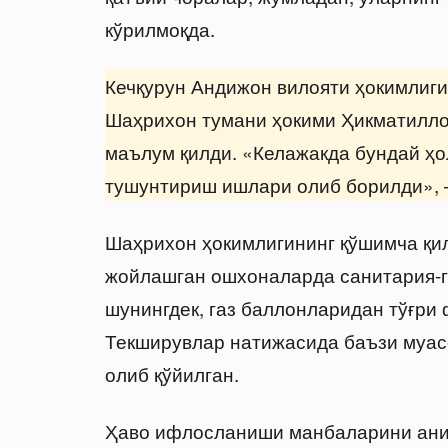
кўрилмоқда.
Кечқурун Андижон вилояти ҳокимлиги
Шаҳрихон тумани ҳокими Ҳикматилло
маълум қилди. «Келажакда бундай ҳ
тушунтириш ишлари олиб борилди», 
Шаҳрихон ҳокимлигининг қўшимча қи
жойлашган ошхоналарда санитария-г
шунингдек, газ баллонларидан тўғри
Текширувлар натижасида баъзи муас
олиб қўйилган.
Ҳаво ифлосланиши манбаларини ани