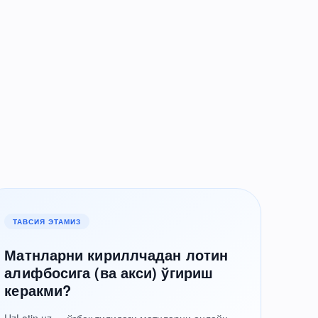
ТАВСИЯ ЭТАМИЗ
Матнларни кириллчадан лотин
алифбосига (ва акси) ўгириш
керакми?