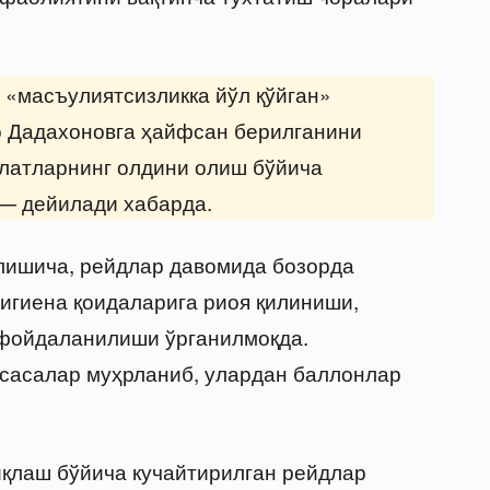
 «масъулиятсизликка йўл қўйган»
 Дадахоновга ҳайфсан берилганини
олатларнинг олдини олиш бўйича
— дейилади хабарда.
лишича, рейдлар давомида бозорда
игиена қоидаларига риоя қилиниши,
 фойдаланилиши ўрганилмоқда.
сасалар муҳрланиб, улардан баллонлар
қлаш бўйича кучайтирилган рейдлар