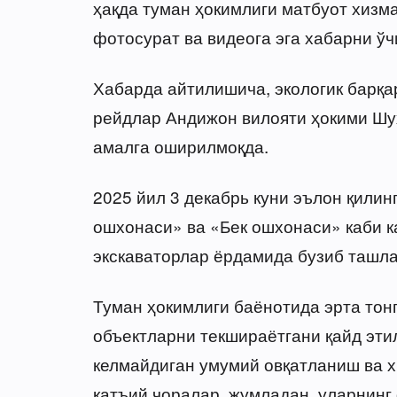
ҳақда туман ҳокимлиги матбуот хизма
фотосурат ва видеога эга хабарни ў
Хабарда айтилишича, экологик барқа
рейдлар Андижон вилояти ҳокими Шу
амалга оширилмоқда.
2025 йил 3 декабрь куни эълон қили
ошхонаси» ва «Бек ошхонаси» каби к
экскаваторлар ёрдамида бузиб ташла
Туман ҳокимлиги баёнотида эрта тон
объектларни текшираётгани қайд эти
келмайдиган умумий овқатланиш ва 
қатъий чоралар, жумладан, уларнинг