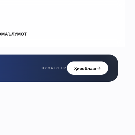
О
МАЪЛУМОТ
Ҳисоблаш
UZCALC.UZ