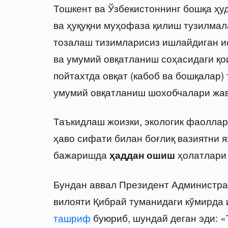
Тошкент ва Ўзбекистоннинг бошқа ҳу
ва ҳуқуқни муҳофаза қилиш тузилмал
тозалаш тизимларисиз ишлайдиган и
ва умумий овқатланиш соҳасидаги қо
пойтахтда овқат (кабоб ва бошқалар)
умумий овқатланиш шохобчалари жав
Таъкидлаш жоизки, экологик фаоллар
ҳаво сифати билан боғлиқ вазиятни
бажаришда
ҳолатлари 
ҳаддан ошиш
Бундан аввал Президент Администра
вилояти Қибрай туманидаги кўмирда 
ташриф
буюриб, шундай деган эди: «