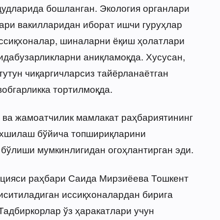
дудларида бошланган. Экология органлари
ари вакилларидан иборат ишчи гуруҳлар
ссиқхоналар, шиналарни ёқиш ҳолатлари
идабузарликларни аниқламоқда. Хусусан,
 тутун чиқаргичларсиз тайёрланаётган
обгарликка тортилмоқда.
 ва жамоатчилик мамлакат раҳбариятининг
 яхшилаш бўйича топшириқларини
бўлиши мумкинлигидан огоҳлантирган эди.
цияси раҳбари Саида Мирзиёева Тошкент
иситиладиган иссиқхоналардан бирига
Тадбиркорлар ўз ҳаракатлари учун