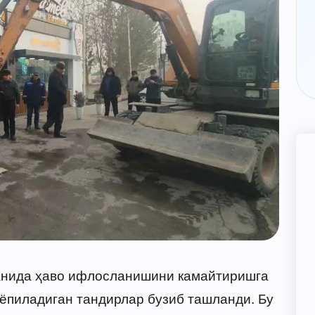
анида ҳаво ифлосланишини камайтиришга
ёпиладиган тандирлар бузиб ташланди. Бу