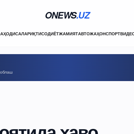
ONEWS
.UZ
ФА
ҲОДИСАЛАР
ИҚТИСОДИЁТ
ЖАМИЯТ
АВТО
ЖАҲОН
СПОРТ
ВИДЕ
соблаш
оятида ҳаво