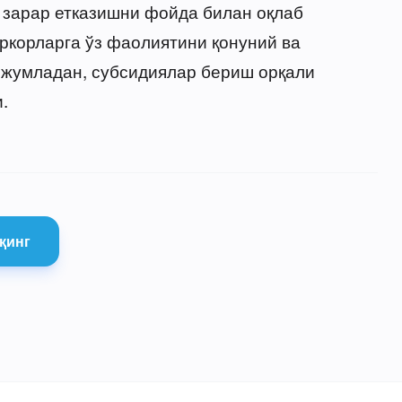
а зарар етказишни фойда билан оқлаб
иркорларга ўз фаолиятини қонуний ва
 жумладан, субсидиялар бериш орқали
.
қинг