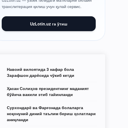
UzLotin.uz — ўзбек тилидаги матнларни онлайн
транслитерация қилиш учун қулай сервис.
UzLotin.uz га ўтиш
Навоий вилоятида 3 нафар бола
Зарафшон дарёсида чўкиб кетди
Ҳасан Солиҳов президентнинг маданият
бўйича вакили этиб тайинланди
Сурхондарё ва Фарғонада болаларга
ноқонуний диний таълим бериш ҳолатлари
аниқланди