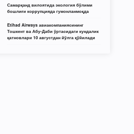
Самарқанд вилоятида экология бўлими
бошлиғи коррупцияда гумонланмоқда
Etihad Airways авиакомпаниясининг
Тошкент ва Абу-Даби ўртасидаги кундалик
қатновлари 10 августдан йўлга қўйилади