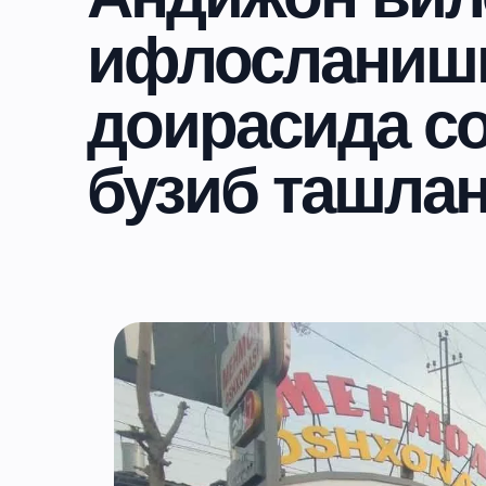
ифлосланиши
доирасида с
бузиб ташла