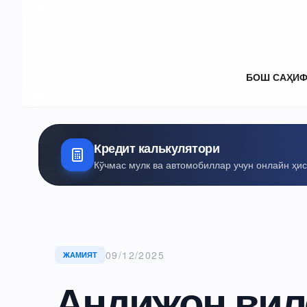
БОШ САҲИ
Кредит калькулятори
Кўчмас мулк ва автомобиллар учун онлайн ҳи
09/12/2025
ЖАМИЯТ
Андижон вил