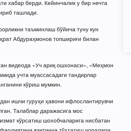
ти хабар берди. Кейинчалик у бир нечта
чириб ташлади.
рорликни таъминлаш бўйича туну кун
ҳрат Абдураҳмонов топшириғи билан
нган видеода «Уч ариқ ошхонаси», «Меҳмон
амида учта муассасадаги тандирлар
нганини кўриш мумкин.
гдан ишчи гуруҳи ҳавони ифлослантирувчи
лган. Талаблар даражасига мос
хизмат кўрсатиш шохобчаларига нисбатан
 фаолиятини вақтинча тўхтатиш чоралари