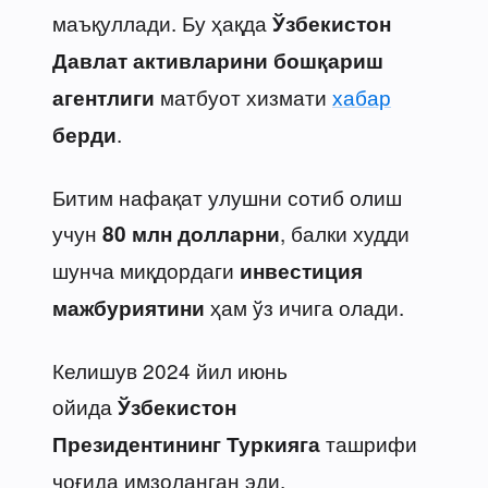
маъқуллади. Бу ҳақда
Ўзбекистон
Давлат активларини бошқариш
матбуот хизмати
хабар
агентлиги
.
берди
Битим нафақат улушни сотиб олиш
учун
, балки худди
80 млн долларни
шунча миқдордаги
инвестиция
ҳам ўз ичига олади.
мажбуриятини
Келишув 2024 йил июнь
ойида
Ўзбекистон
ташрифи
Президентининг
Туркияга
чоғида имзоланган эди.