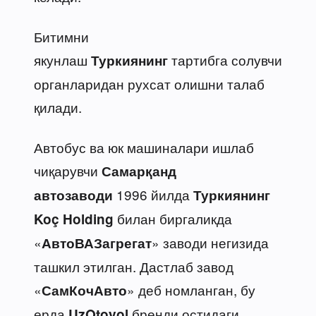
Битимни
якунлаш
тартибга солувчи
Туркиянинг
органларидан рухсат олишни талаб
қилади.
Автобус ва юк машиналари ишлаб
чиқарувчи
Самарқанд
1996 йилда
автозаводи
Туркиянинг
билан биргаликда
Koç Holding
«
» заводи негизида
АвтоВАЗагрегат
ташкил этилган. Дастлаб завод
«
» деб номланган, бу
СамКочАвто
ерда
бренди остидаги
UzOtoyol