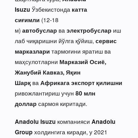
Ўзбекистонда
Isuzu
катта
(12-18
сиғимли
м)
ва
иш
автобуслар
электробуслар
лаб чиқаришни йўлга қўйиш,
сервис
тармоғини яратиш ва
марказлари
маҳсулотларни
Марказий Осиё,
Жанубий Кавказ, Яқин
ва
Шарқ
Африкага
экспорт қилишни
ривожлантириш учун
80 млн
сармоя киритади.
доллар
компанияси
Anadolu Isuzu
Anadolu
холдингига киради, у 2021
Group