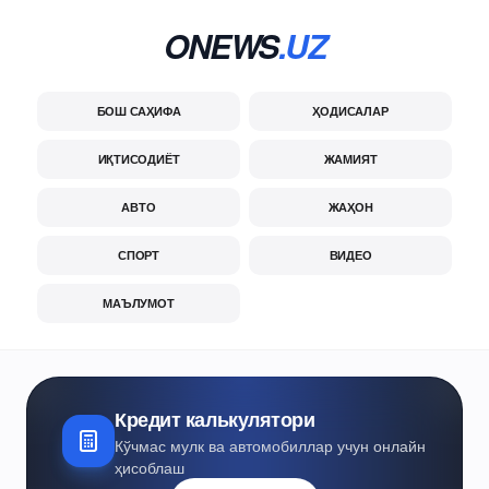
ONEWS
.UZ
БОШ САҲИФА
ҲОДИСАЛАР
ИҚТИСОДИЁТ
ЖАМИЯТ
АВТО
ЖАҲОН
СПОРТ
ВИДЕО
МАЪЛУМОТ
Кредит калькулятори
Кўчмас мулк ва автомобиллар учун онлайн
ҳисоблаш