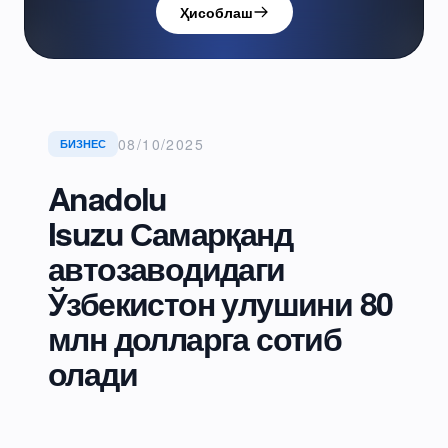
Ҳисоблаш
08/10/2025
БИЗНЕС
Anadolu
Isuzu Самарқанд
автозаводидаги
Ўзбекистон улушини 80
млн долларга сотиб
олади