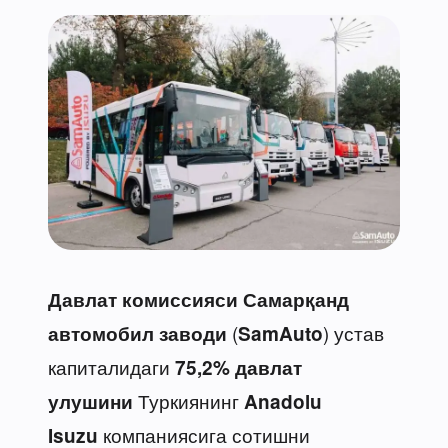
Давлат комиссияси
Самарқанд
(
) устав
автомобил заводи
SamAuto
капиталидаги
75,2% давлат
Туркиянинг
улушини
Anadolu
компаниясига сотишни
Isuzu