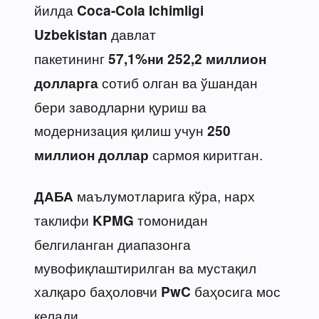
йилда
Coca-Cola Ichimligi
давлат
Uzbekistan
пакетининг
57,1%ни 252,2 миллион
сотиб олган ва ўшандан
долларга
бери заводларни қуриш ва
модернизация қилиш учун
250
сармоя киритган.
миллион доллар
маълумотларига кўра, нарх
ДАБА
таклифи
томонидан
KPMG
белгиланган диапазонга
мувофиқлаштирилган ва мустақил
халқаро баҳоловчи
баҳосига мос
PwC
келади.