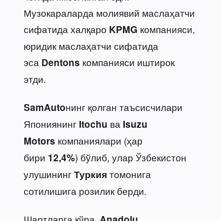
Музокараларда молиявий маслаҳатчи
сифатида халқаро
компанияси,
KPMG
юридик маслаҳатчи сифатида
эса
компанияси иштирок
Dentons
этди.
нинг қолган таъсисчилари
SamAuto
Япониянинг
ва
Itochu
Isuzu
компаниялари (ҳар
Motors
бири
) бўлиб, улар Ўзбекистон
12,4%
улушининг
томонига
Туркия
сотилишига розилик берди.
Шартларга кўра,
Anadolu