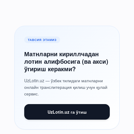
ТАВСИЯ ЭТАМИЗ
Матнларни кириллчадан
лотин алифбосига (ва акси)
ўгириш керакми?
UzLotin.uz — ўзбек тилидаги матнларни
онлайн транслитерация қилиш учун қулай
сервис.
UzLotin.uz га ўтиш