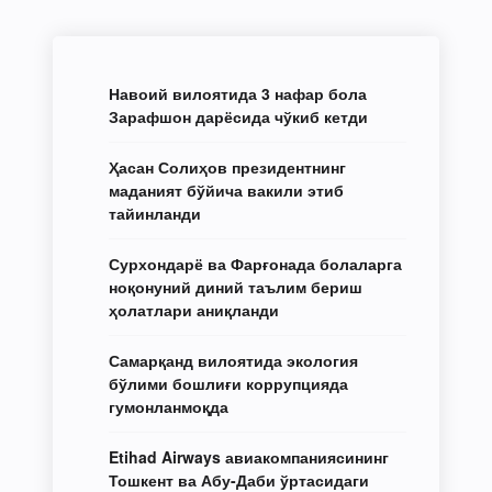
Навоий вилоятида 3 нафар бола
Зарафшон дарёсида чўкиб кетди
Ҳасан Солиҳов президентнинг
маданият бўйича вакили этиб
тайинланди
Сурхондарё ва Фарғонада болаларга
ноқонуний диний таълим бериш
ҳолатлари аниқланди
Самарқанд вилоятида экология
бўлими бошлиғи коррупцияда
гумонланмоқда
Etihad Airways авиакомпаниясининг
Тошкент ва Абу-Даби ўртасидаги