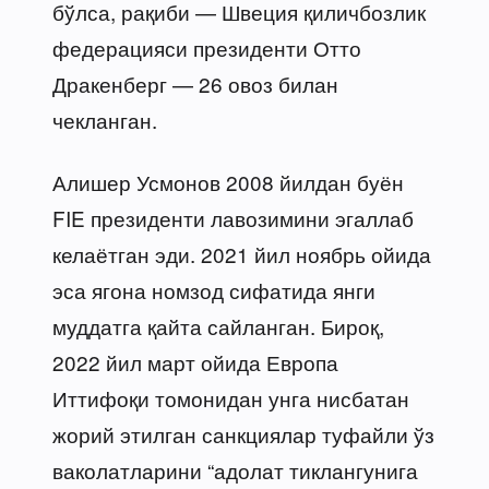
бўлса, рақиби — Швеция қиличбозлик
федерацияси президенти Отто
Дракенберг — 26 овоз билан
чекланган.
Алишер Усмонов 2008 йилдан буён
FIE президенти лавозимини эгаллаб
келаётган эди. 2021 йил ноябрь ойида
эса ягона номзод сифатида янги
муддатга қайта сайланган. Бироқ,
2022 йил март ойида Европа
Иттифоқи томонидан унга нисбатан
жорий этилган санкциялар туфайли ўз
ваколатларини “адолат тиклангунига