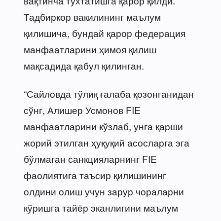
вақтинча тўхтатишга қарор қилди.
Тадбиркор вакилининг маълум
қилишича, бундай қарор федерация
манфаатларини ҳимоя қилиш
мақсадида қабул қилинган.
“Сайловда тўлиқ ғалаба қозонганидан
сўнг, Алишер Усмонов FIE
манфаатларини кўзлаб, унга қарши
жорий этилган ҳуқуқий асосларга эга
бўлмаган санкцияларнинг FIE
фаолиятига таъсир қилишининг
олдини олиш учун зарур чораларни
кўришга тайёр эканлигини маълум