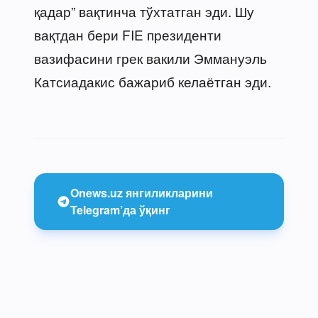
қадар” вақтинча тўхтатган эди. Шу
вақтдан бери FIE президенти
вазифасини грек вакили Эммануэль
Катсиадакис бажариб келаётган эди.
Onews.uz янгиликларини
Telegram’да ўқинг