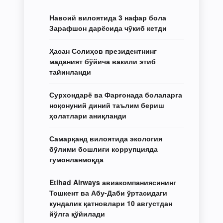
Навоий вилоятида 3 нафар бола
Зарафшон дарёсида чўкиб кетди
Ҳасан Солиҳов президентнинг
маданият бўйича вакили этиб
тайинланди
Сурхондарё ва Фарғонада болаларга
ноқонуний диний таълим бериш
ҳолатлари аниқланди
Самарқанд вилоятида экология
бўлими бошлиғи коррупцияда
гумонланмоқда
Etihad Airways авиакомпаниясининг
Тошкент ва Абу-Даби ўртасидаги
кундалик қатновлари 10 августдан
йўлга қўйилади