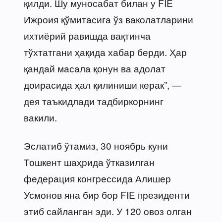
қилди. Шу муносабат билан у FIE
Ижроия қўмитасига ўз ваколатларини
ихтиёрий равишда вақтинча
тўхтатгани ҳақида хабар берди. Ҳар
қандай масала қонун ва адолат
доирасида ҳал қилиниши керак”, —
дея таъкидлади тадбиркорнинг
вакили.
Эслатиб ўтамиз, 30 ноябрь куни
Тошкент шаҳрида ўтказилган
федерация конгрессида Алишер
Усмонов яна бир бор FIE президенти
этиб сайланган эди. У 120 овоз олган