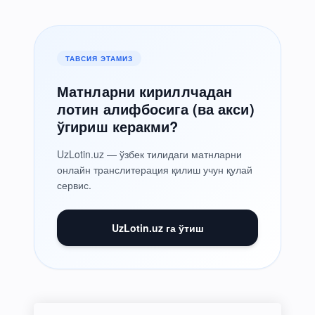
ТАВСИЯ ЭТАМИЗ
Матнларни кириллчадан
лотин алифбосига (ва акси)
ўгириш керакми?
UzLotin.uz — ўзбек тилидаги матнларни
онлайн транслитерация қилиш учун қулай
сервис.
UzLotin.uz га ўтиш