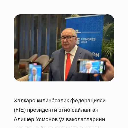
Халқаро қиличбозлик федерацияси
(FIE) президенти этиб сайланган
Алишер Усмонов ўз ваколатларини