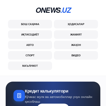
ONEWS
.UZ
БОШ САҲИФА
ҲОДИСАЛАР
ИҚТИСОДИЁТ
ЖАМИЯТ
АВТО
ЖАҲОН
СПОРТ
ВИДЕО
МАЪЛУМОТ
Кредит калькулятори
Кўчмас мулк ва автомобиллар учун онлайн
ҳисоблаш