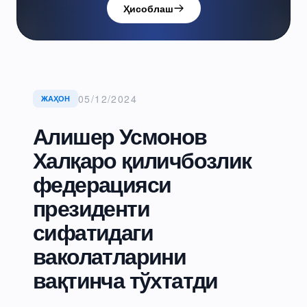
Ҳисоблаш
05/12/2024
ЖАҲОН
Алишер Усмонов
Халқаро қиличбозлик
федерацияси
президенти
сифатидаги
ваколатларини
вақтинча тўхтатди