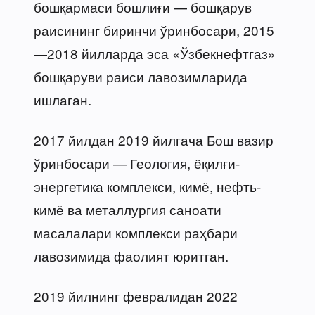
бошқармаси бошлиғи — бошқарув
раисининг биринчи ўринбосари, 2015
—2018 йилларда эса «Ўзбекнефтгаз»
бошқаруви раиси лавозимларида
ишлаган.
2017 йилдан 2019 йилгача Бош вазир
ўринбосари — Геология, ёқилғи-
энергетика комплекси, кимё, нефть-
кимё ва металлургия саноати
масалалари комплекси раҳбари
лавозимида фаолият юритган.
2019 йилнинг февралидан 2022