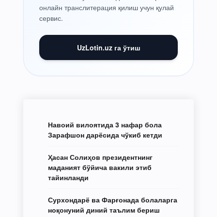
онлайн транслитерация қилиш учун қулай
сервис.
UzLotin.uz га ўтиш
Навоий вилоятида 3 нафар бола
Зарафшон дарёсида чўкиб кетди
Ҳасан Солиҳов президентнинг
маданият бўйича вакили этиб
тайинланди
Сурхондарё ва Фарғонада болаларга
ноқонуний диний таълим бериш