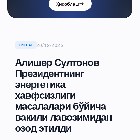
Ҳисоблаш
20/12/2025
СИЁСАТ
Алишер Султонов
Президентнинг
энергетика
хавфсизлиги
масалалари бўйича
вакили лавозимидан
озод этилди