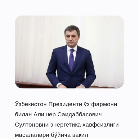
Ўзбекистон Президенти ўз фармони
билан Алишер Саидаббасович
Султоновни энергетика хавфсизлиги
масалалари бўйича вакил