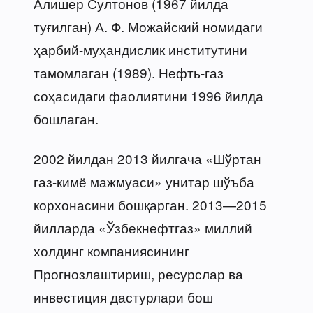
Алишер Султонов (1967 йилда
туғилган) А. Ф. Можайский номидаги
ҳарбий-муҳандислик институтини
тамомлаган (1989). Нефть-газ
соҳасидаги фаолиятини 1996 йилда
бошлаган.
2002 йилдан 2013 йилгача «Шўртан
газ-кимё мажмуаси» унитар шўъба
корхонасини бошқарган. 2013—2015
йилларда «Ўзбекнефтгаз» миллий
холдинг компаниясининг
Прогнозлаштириш, ресурслар ва
инвестиция дастурлари бош