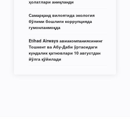
ҳолатлари аниқланди
Самарқанд вилоятида экология
бўлими бошлиғи коррупцияда
гумонланмоқда
Etihad Airways авиакомпаниясининг
Тошкент ва Абу-Даби ўртасидаги
кундалик қатновлари 10 августдан
йўлга қўйилади