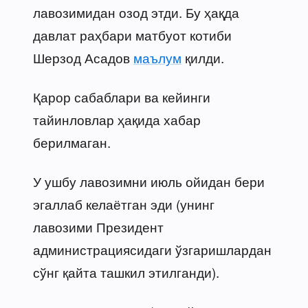
лавозимидан озод этди. Бу ҳақда
давлат раҳбари матбуот котиби
Шерзод Асадов
маълум
қилди.
Қарор сабаблари ва кейинги
тайинловлар ҳақида хабар
берилмаган.
У ушбу лавозимни июль ойидан бери
эгаллаб келаётган эди (унинг
лавозими Президент
администрациясидаги ўзгаришлардан
сўнг қайта ташкил этилганди).