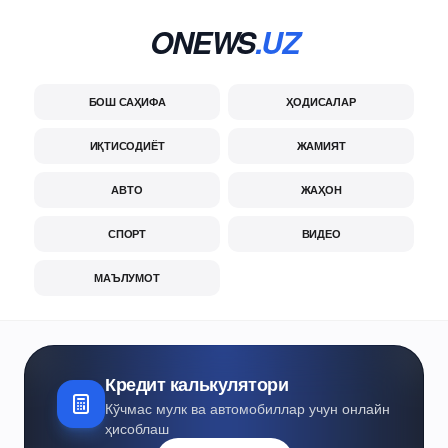
ONEWS
.UZ
БОШ САҲИФА
ҲОДИСАЛАР
ИҚТИСОДИЁТ
ЖАМИЯТ
АВТО
ЖАҲОН
СПОРТ
ВИДЕО
МАЪЛУМОТ
Кредит калькулятори
Кўчмас мулк ва автомобиллар учун онлайн
ҳисоблаш