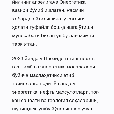
йилнинг апрелигача Энергетика
вазири бўлиб ишлаган. Расмий
хабарда айтилишича, у соғлиғи
ҳолати туфайли бошқа ишга ўтиши
муносабати билан ушбу лавозимни
тарк этган.
2023 йилда у Президентнинг нефть-
газ, кимё ва энергетика масалалари
бўйича маслаҳатчиси этиб
тайинланган эди. Ўшанда у
энергетика, нефть маҳсулотлари, тоғ-
кон саноати ва геология соҳаларини,
шунингдек, ушбу йўналишлар учун