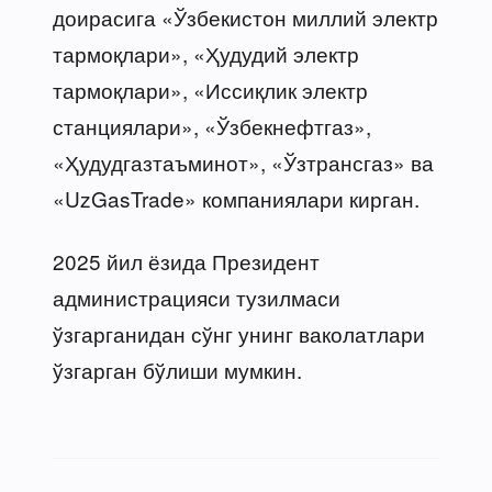
доирасига «Ўзбекистон миллий электр
тармоқлари», «Ҳудудий электр
тармоқлари», «Иссиқлик электр
станциялари», «Ўзбекнефтгаз»,
«Ҳудудгазтаъминот», «Ўзтрансгаз» ва
«UzGasTrade» компаниялари кирган.
2025 йил ёзида Президент
администрацияси тузилмаси
ўзгарганидан сўнг унинг ваколатлари
ўзгарган бўлиши мумкин.