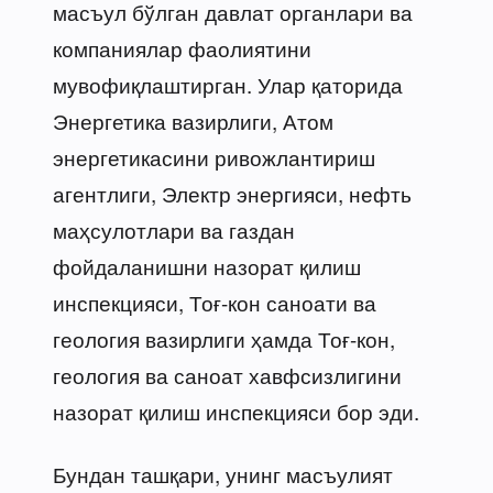
масъул бўлган давлат органлари ва
компаниялар фаолиятини
мувофиқлаштирган. Улар қаторида
Энергетика вазирлиги, Атом
энергетикасини ривожлантириш
агентлиги, Электр энергияси, нефть
маҳсулотлари ва газдан
фойдаланишни назорат қилиш
инспекцияси, Тоғ-кон саноати ва
геология вазирлиги ҳамда Тоғ-кон,
геология ва саноат хавфсизлигини
назорат қилиш инспекцияси бор эди.
Бундан ташқари, унинг масъулият