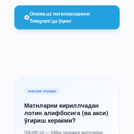
Onews.uz янгиликларини
Telegram’да ўқинг
ТАВСИЯ ЭТАМИЗ
Матнларни кириллчадан
лотин алифбосига (ва акси)
ўгириш керакми?
UzLotin.uz — ўзбек тилидаги матнларни